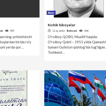
Nasr
Kichik hikoyalar
od
497
11 oy oldin
Behzod
496
asrning yetmishinchi
O'rolboy QOBIL Muallif haqida:
hloqlardan birida ro'y
O'rolboy Qobil – 1955 yilda Qamashi
kuni yerda qor…
tumani Guliston qishlog'ida tug'ilgan.
Toshkent…