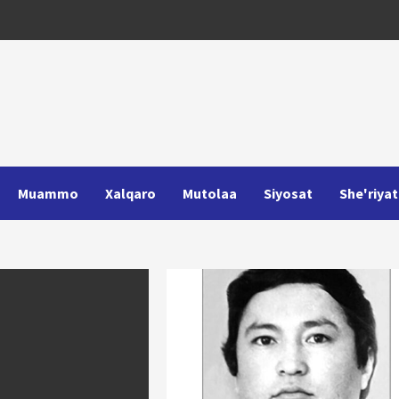
Muammo
Xalqaro
Mutolaa
Siyosat
She'riyat