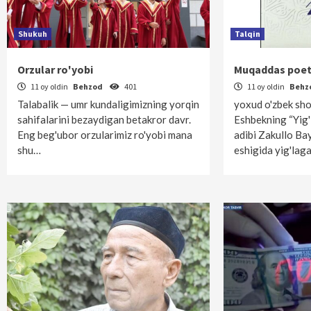
Shukuh
Talqin
Orzular ro'yobi
Muqaddas poet
11 oy oldin
Behzod
401
11 oy oldin
Behz
Talabalik — umr kundaligimizning yorqin
yoxud o'zbek sho
sahifalarini bezaydigan betakror davr.
Eshbekning “Yig'
Eng beg'ubor orzularimiz ro'yobi mana
adibi Zakullo B
shu…
eshigida yig'lag