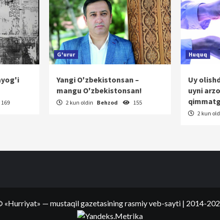
G'urur
Huquq
ayog'i
Yangi O'zbekistonsan –
Uy olish
mangu O'zbekistonsan!
uyni arz
qimmatg
169
2 kun oldin
Behzod
155
2 kun ol
©
«Hurriyat»
— mustaqil gazetasining rasmiy veb-sayti
| 2014-20