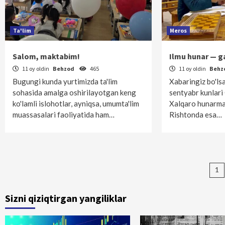
Ta'lim
Meros
Salom, maktabim!
Ilmu hunar — g
11 oy oldin
Behzod
465
11 oy oldin
Behz
Bugungi kunda yurtimizda ta'lim
Xabaringiz bo'ls
sohasida amalga oshirilayotgan keng
sentyabr kunlari
ko'lamli islohotlar, ayniqsa, umumta'lim
Xalqaro hunarman
muassasalari faoliyatida ham…
Rishtonda esa…
Ma
1
bo
Sizni qiziqtirgan yangiliklar
ha