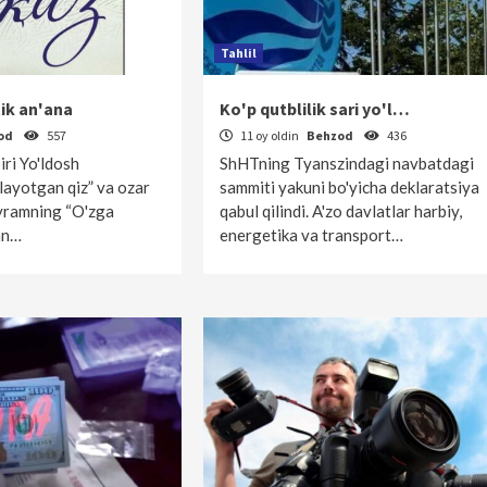
Tahlil
ik an'ana
Ko'p qutblilik sari yo'l…
od
557
11 oy oldin
Behzod
436
iri Yo'ldosh
ShHTning Tyanszindagi navbatdagi
layotgan qiz” va ozar
sammiti yakuni bo'yicha deklaratsiya
ayramning “O'zga
qabul qilindi. A'zo davlatlar harbiy,
an…
energetika va transport…