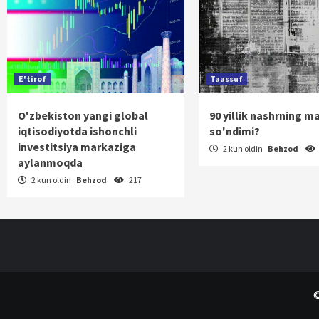
E'tirof
Taassuf
O'zbekiston yangi global
90 yillik nashrning m
iqtisodiyotda ishonchli
so'ndimi?
investitsiya markaziga
2 kun oldin
Behzod
aylanmoqda
2 kun oldin
Behzod
217