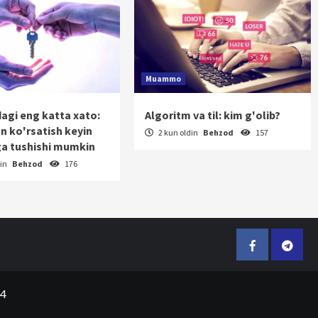
Muammo
dagi eng katta xato:
Algoritm va til: kim g'olib?
on ko'rsatish keyin
2 kun oldin
Behzod
157
a tushishi mumkin
din
Behzod
176
Facebook
Telegr
24