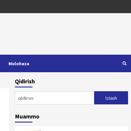
Mulohaza
Qidirish
Qidirshish:
Muammo