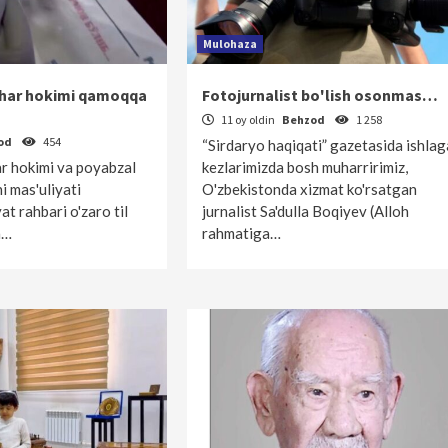
Mulohaza
har hokimi qamoqqa
Fotojurnalist bo'lish osonmas…
11 oy oldin
Behzod
1 258
od
454
“Sirdaryo haqiqati” gazetasida ishla
 hokimi va poyabzal
kezlarimizda bosh muharririmiz,
i mas'uliyati
O'zbekistonda xizmat ko'rsatgan
t rahbari o'zaro til
jurnalist Sa'dulla Boqiyev (Alloh
sh…
rahmatiga…