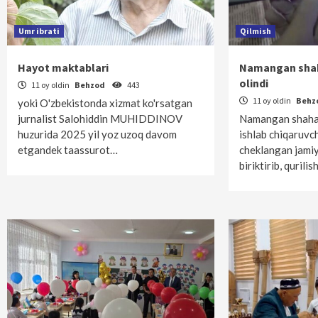
Umr ibrati
Qilmish
Hayot maktablari
Namangan sha
olindi
11 oy oldin
Behzod
443
11 oy oldin
Behz
yoki O'zbekistonda xizmat ko'rsatgan
jurnalist Salohiddin MUHIDDINOV
Namangan shahar
huzurida 2025 yil yoz uzoq davom
ishlab chiqaruvch
etgandek taassurot…
cheklangan jamiya
biriktirib, qurili