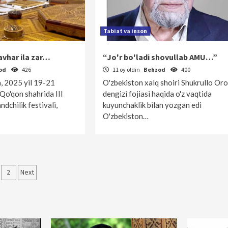
Tabiat va inson
avhar ila zar…
“Jo'r bo'ladi shovullab AMU…”
od
426
11 oy oldin
Behzod
400
a, 2025 yil 19-21
O'zbekiston xalq shoiri Shukrullo Oro
 Qo'qon shahrida III
dengizi fojiasi haqida o'z vaqtida
dchilik festivali,
kuyunchaklik bilan yozgan edi
O'zbekiston…
qolalar
2
Next
‘yicha
rakatlanish