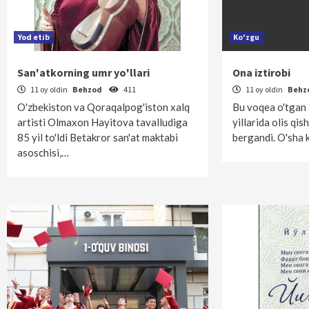
Yod etib
Ko'zgu
San'atkorning umr yo'llari
Ona iztirobi
11 oy oldin
Behzod
411
11 oy oldin
Behz
O'zbekiston va Qoraqalpog'iston xalq
Bu voqea o'tgan 
artisti Olmaxon Hayitova tavalludiga
yillarida olis qis
85 yil to'ldi Betakror san'at maktabi
bergandi. O'sha 
asoschisi,…