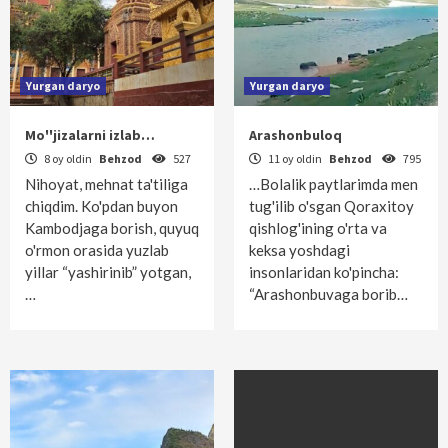
Yurgan daryo
Yurgan daryo
Mo''jizalarni izlab…
Arashonbuloq
8 oy oldin
Behzod
527
11 oy oldin
Behzod
795
Nihoyat, mehnat ta'tiliga
…Bolalik paytlarimda men
chiqdim. Ko'pdan buyon
tug'ilib o'sgan Qoraxitoy
Kambodjaga borish, quyuq
qishlog'ining o'rta va
o'rmon orasida yuzlab
keksa yoshdagi
yillar “yashirinib” yotgan,
insonlaridan ko'pincha:
…
“Arashonbuvaga borib…