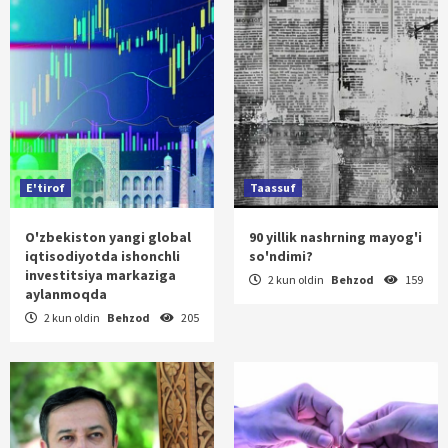
E'tirof
Taassuf
O'zbekiston yangi global
90 yillik nashrning mayog'i
iqtisodiyotda ishonchli
so'ndimi?
investitsiya markaziga
2 kun oldin
Behzod
159
aylanmoqda
2 kun oldin
Behzod
205