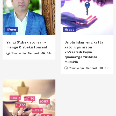
G'urur
Huquq
Yangi O'zbekistonsan –
Uy olishdagi eng katta
mangu O'zbekistonsan!
xato: uyni arzon
ko'rsatish keyin
2 kun oldin
Behzod
144
qimmatga tushishi
mumkin
2 kun oldin
Behzod
163