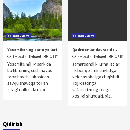
Yurgan daryo
Yurgan daryo
Yosemitening sarin yellari
Qadrdonlar davrasida…
3 yil oldin
Behzod
1 687
4 yil oldin
Behzod
1 745
Yosemite milliy parkida
samarqandlik jurnalistlar
bo'lib, uning xush havosi,
ilk bor qo'shni davlatga
orombaxsh sabosidan
velosayohatga chiqishdi
zavqu shavqqa to'lish
Tojikistonga
istagi qalbimda uzoq…
safarimizning o'ziga
xosligi shundaki, biz…
Qidirish