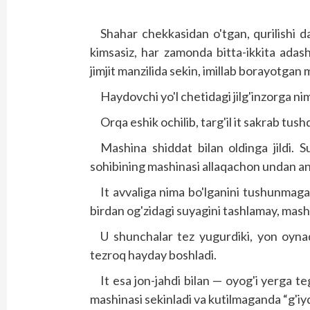
Shahar chekkasidan o'tgan, qurilishi 
kimsasiz, har zamonda bitta-ikkita adas
jimjit manzilida sekin, imillab borayotgan 
Haydovchi yo'l chetidagi jilg'inzorga nim
Orqa eshik ochilib, targ'il it sakrab tushd
Mashina shiddat bilan oldinga jildi. S
sohibining mashinasi allaqachon undan anc
It avvaliga nima bo'lganini tushunmagan
birdan og'zidagi suyagini tashlamay, mash
U shunchalar tez yugurdiki, yon oyn
tezroq hayday boshladi.
It esa jon-jahdi bilan — oyog'i yerga t
mashinasi sekinladi va kutilmaganda “g'iyq