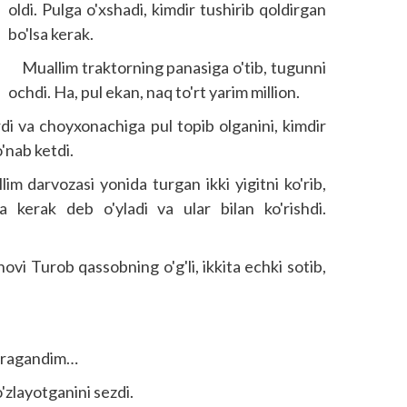
oldi. Pulga o'xshadi, kimdir tushirib qoldirgan
bo'lsa kerak.
Muallim traktorning panasiga o'tib, tugunni
ochdi. Ha, pul ekan, naq to'rt yarim million.
 va choyxonachiga pul topib olganini, kimdir
o'nab ketdi.
 darvozasi yonida turgan ikki yigitni ko'rib,
a kerak deb o'yladi va ular bilan ko'rishdi.
ovi Turob qassobning o'g'li, ikkita echki sotib,
 o'ragandim…
'zlayotganini sezdi.