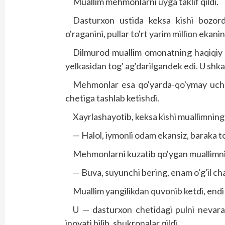
Muallim mehmonlarni uyga taklif qildi.
Dasturxon ustida keksa kishi bozorda
o'raganini, pullar to'rt yarim million ekanin
Dilmurod muallim omonatning haqiqiy e
yelkasidan tog' ag'darilgandek edi. U shk
Mehmonlar esa qo'yarda-qo'ymay uch 
chetiga tashlab ketishdi.
Xayrlashayotib, keksa kishi muallimning
— Halol, iymonli odam ekansiz, baraka t
Mehmonlarni kuzatib qo'ygan muallimnin
— Buva, suyunchi bering, enam o'g'il ch
Muallim yangilikdan quvonib ketdi, endi 
U — dasturxon chetidagi pulni nevara
inoyati bilib, shukronalar qildi.