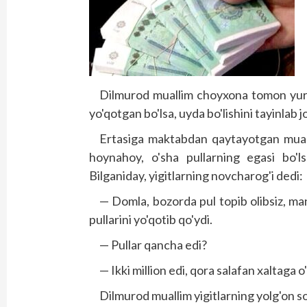
Dilmurod muallim choyxona tomon yurdi
yo'qotgan bo'lsa, uyda bo'lishini tayinlab j
Ertasiga maktabdan qaytayotgan muallim
hoynahoy, o'sha pullarning egasi bo'ls
Bilganiday, yigitlarning novcharog'i dedi:
— Domla, bozorda pul topib olibsiz, man
pullarini yo'qotib qo'ydi.
— Pullar qancha edi?
— Ikki million edi, qora salafan xaltaga
Dilmurod muallim yigitlarning yolg'on so