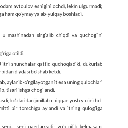
 odam avtoulov eshigini ochdi, lekin ulgurmadi;
ishga ham qo'ymay yalab-yulqay boshladi.
, u mashinadan sirg'alib chiqdi va quchog'ini
riga otildi.
 U itni shunchalar qattiq quchoqladiki, dukurlab
rbidan diydasi bo'shab ketdi.
lab, aylanib-o'rgilayotgan it esa uning qulochlari
b, tisarilishga chog'landi.
sdi; ko'zlaridan jimillab chiqqan yosh yuzini ho'l
, mitti bir tomchiga aylandi va itning qulog'iga
ti seni… seni qaerlargadir yo'q qilib kelmasam,