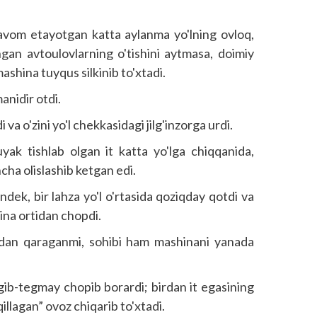
davom etayotgan katta aylanma yo'lning ovloq,
hgan avtoulovlarning o'tishini aytmasa, doimiy
mashina tuyqus silkinib to'xtadi.
anidir otdi.
i va o'zini yo'l chekkasidagi jilg'inzorga urdi.
uyak tishlab olgan it katta yo'lga chiqqanida,
ha olislashib ketgan edi.
dek, bir lahza yo'l o'rtasida qoziqday qotdi va
ina ortidan chopdi.
adan qaraganmi, sohibi ham mashinani yanada
egib-tegmay chopib borardi; birdan it egasining
illagan” ovoz chiqarib to'xtadi.