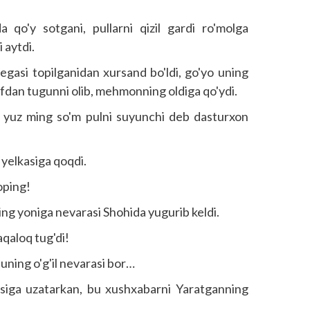
 qo'y sotgani, pullarni qizil gardi ro'molga
i aytdi.
gasi topilganidan xursand bo'ldi, go'yo uning
afdan tugunni olib, mehmonning oldiga qo'ydi.
yuz ming so'm pulni suyunchi deb dasturxon
 yelkasiga qoqdi.
oping!
g yoniga nevarasi Shohida yugurib keldi.
aqaloq tug'di!
uning o'g'il nevarasi bor…
siga uzatarkan, bu xushxabarni Yaratganning