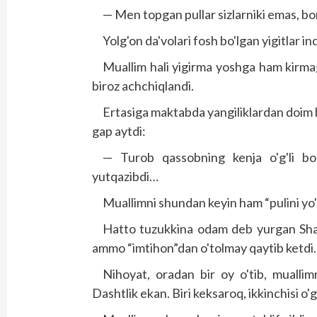
— Men topgan pullar sizlarniki emas, bor
Yolg'on da'volari fosh bo'lgan yigitlar i
Muallim hali yigirma yoshga ham kirmaga
biroz achchiqlandi.
Ertasiga maktabda yangiliklardan doim b
gap aytdi:
— Turob qassobning kenja o'g'li boz
yutqazibdi…
Muallimni shundan keyin ham “pulini yo'
Hatto tuzukkina odam deb yurgan Shavk
ammo “imtihon”dan o'tolmay qaytib ketdi.
Nihoyat, oradan bir oy o'tib, muallim
Dashtlik ekan. Biri keksaroq, ikkinchisi o'g