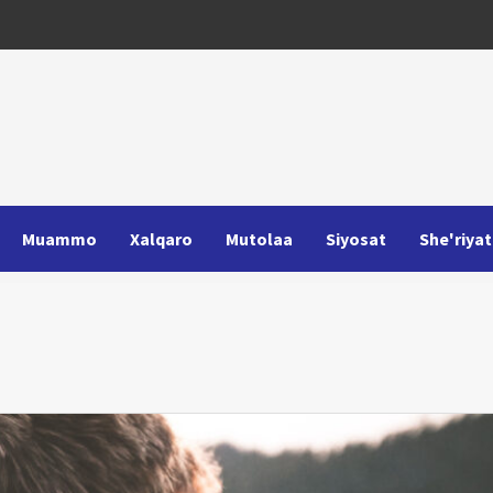
Muammo
Xalqaro
Mutolaa
Siyosat
She'riyat