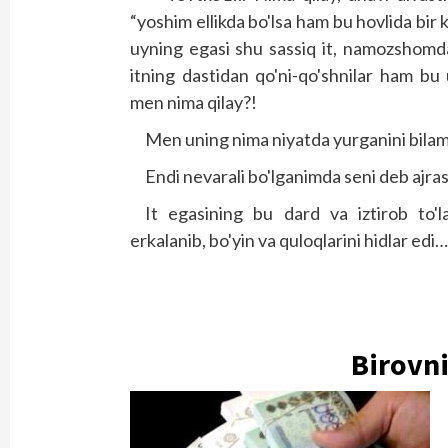
“yoshim ellikda bo'lsa ham bu hovlida bi
uyning egasi shu sassiq it, namozshomd
itning dastidan qo'ni-qo'shnilar ham bu u
men nima qilay?!
Men uning nima niyatda yurganini bilama
Endi nevarali bo'lganimda seni deb ajras
It egasining bu dard va iztirob to'
erkalanib, bo'yin va quloqlarini hidlar edi
Birovn