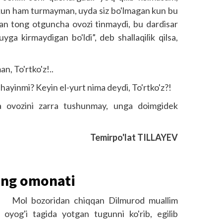
r kun ham turmayman, uyda siz bo'lmagan kun bu
an tong otguncha ovozi tinmaydi, bu dardisar
yga kirmaydigan bo'ldi”, deb shallaqilik qilsa,
n, To'rtko'z!..
hayinmi? Keyin el-yurt nima deydi, To'rtko'z?!
la ovozini zarra tushunmay, unga doimgidek
…
Temirpo'lat TILLAYEV
ing omonati
Mol bozoridan chiqqan Dilmurod muallim
oyog'i tagida yotgan tugunni ko'rib, egilib