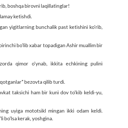
ib, boshqa birovni laqillatinglar!
ndamay ketishdi.
n yigitlarning bunchalik past ketishini ko'rib,
irinchi bo'lib xabar topadigan Ashir muallim bir
orda qimor o'ynab, ikkita echkining pulini
qotganlar” bezovta qilib turdi.
at taksichi ham bir kuni dov to'kib keldi-yu,
ning uyiga mototsikl mingan ikki odam keldi.
'li bo'lsa kerak, yoshgina.