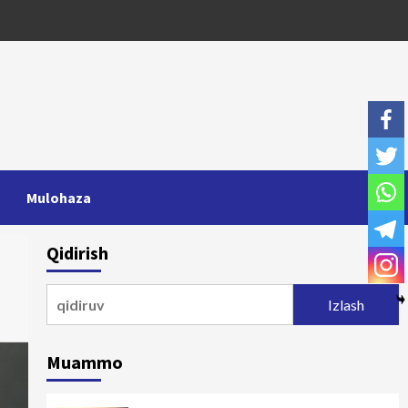
Mulohaza
Qidirish
Qidirshish:
Muammo