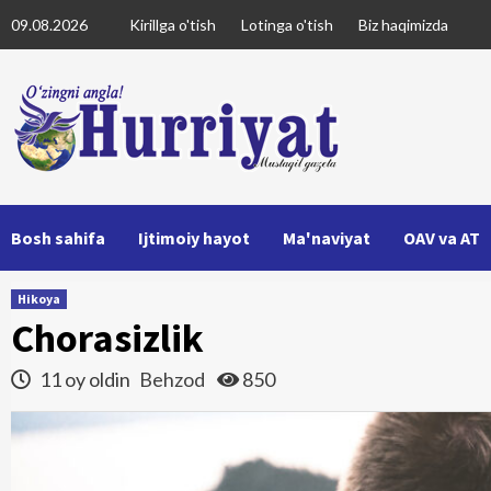
Skip
09.08.2026
Kirillga o'tish
Lotinga o'tish
Biz haqimizda
to
content
Bosh sahifa
Ijtimoiy hayot
Ma'naviyat
OAV va AT
Hikoya
Chorasizlik
11 oy oldin
Behzod
850