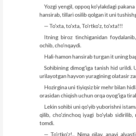
Yozgi yengil, oppoq ko'ylakdagi pakana
hansirab, tillari osilib qolgan it uni tush
— To'xta, to'xta, To'rtko'z, to'xta!!!
Itning biroz tinchiganidan foydalanib
ochib, cho'nqaydi.
Hali-hamon hansirab turgan it uning bag'
Sohibining dimog'iga tanish hid urildi.
urilayotgan hayvon yuragining olatasir za
Hozirgina uni tiyiqsiz bir mehr bilan hid
orasidan chiqish uchun orqa oyog'iga tirali
Lekin sohibi uni qo'yib yuborishni istama
qilib, cho'zinchoq iyagi bo'ylab sidirilib
tomdi.
— To'rtko'z!.. Nima qilay, anavi alvas