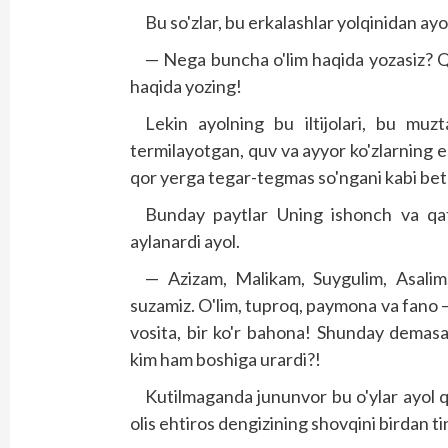
Bu so'zlar, bu erkalashlar yolqinidan ayo
— Nega buncha o'lim haqida yozasiz? Q
haqida yozing!
Lekin ayolning bu iltijolari, bu muz
termilayotgan, quv va ayyor ko'zlarning e
qor yerga tegar-tegmas so'ngani kabi beta
Bunday paytlar Uning ishonch va qat'i
aylanardi ayol.
— Azizam, Malikam, Suygulim, Asalim
suzamiz. O'lim, tuproq, paymona va fano — 
vosita, bir ko'r bahona! Shunday dema
kim ham boshiga urardi?!
Kutilmaganda jununvor bu o'ylar ayol qa
olis ehtiros dengizining shovqini birdan ti