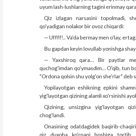
uyum lash-lushlarning tagini erinmay qara
Qiz izlagan narsasini topolmadi, she
qo'yadigan nolakor bir ovoz chiqardi:
— Uffff!.. Va'da bermay men o'lay, erta
Bu gapdan keyin lovullab yonishga shay 
— Yaxshiroq qara… Bir paytlar me
quchog'imdan qo'ymasdim… O'qib, tun bo
“Ordona qolsin shu yolg'on she'rlar” deb 
Yopilayotgan eshikning epkini shamni 
yig'layotgan qizining alamli xo'rsinishi ayol
Qizining, unsizgina yig'layotgan qi
chog'landi.
Onasining odatdagidek baqirib-chaqirib
qiz duxoba ko'rpani boshiga tortib, 