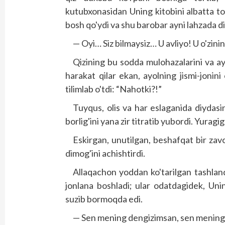
kutubxonasidan Uning kitobini albatta t
bosh qo'ydi va shu barobar ayni lahzada dil
— Oyi… Siz bilmaysiz… U avliyo! U o'zinin
Qizining bu sodda mulohazalarini va ay
harakat qilar ekan, ayolning jismi-jonini 
tilimlab o'tdi: “Nahotki?!”
Tuyqus, olis va har eslaganida diydasi
borlig'ini yana zir titratib yubordi. Yuragiga
Eskirgan, unutilgan, beshafqat bir zav
dimog'ini achishtirdi.
Allaqachon yoddan ko'tarilgan tashlandi
jonlana boshladi; ular odatdagidek, Uni
suzib bormoqda edi.
— Sen mening dengizimsan, sen menin