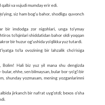
l qalbi va vujudi mumday erir edi.
o'ying, siz ham bog'u bahor, shodligu quvonch
tar bir imdodga zor nigohlari, unga to'ymay
htiros to'lqinlari shiddatidan bahor oldi yoqqan
kror bir huzur og'ushida yo'qlikka yuz tutardi.
yatga to'la ovozining bir lahzalik cho'risiga
, Bolim! Hali biz yuz yil mana shu dengizda
bular, ehhe, sen bilmaysan, bular bor-yo'g'i bir
sam, shunday yozmasam, mening yozganlarimni
lbida jirkanch bir nafrat uyg'otdi; bexos o'sha
ndi.