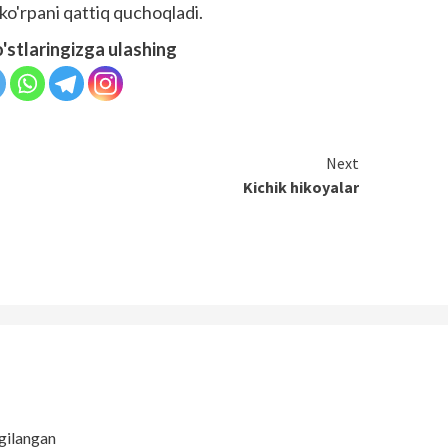
ko'rpani qattiq quchoqladi.
o'stlaringizga ulashing
Next
Kichik hikoyalar
gilangan