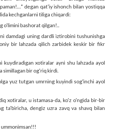
opaman!…” degan qat'iy ishonch bilan yostiqqa
ida kechganlarni tiliga chiqardi:
g o'limini bashorat qilgan!..
ni damdagi uning dardli iztirobini tushunishga
oniy bir lahzada qilich zarbidek keskir bir fikr
ni kuydiradigan xotiralar ayni shu lahzada ayol
 simillagan bir og'riq kirdi.
olga yuz tutgan umrning kuyindi sog'inchi ayol
q xotiralar, u istamasa-da, ko'z o'ngida bir-bir
ng ta'biricha, dengiz uzra zavq va shavq bilan
g ummonimsan!!!