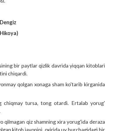
si.
Dengiz
Hikoya
)
ining bir paytlar qizlik davrida yiqqan kitoblari
ini chiqardi.
 yonmay qolgan xonaga sham ko'tarib kirganida
 chiqmay tursa, tong otardi. Ertalab yorug'
.
vo qilmagan qiz shamning xira yorug'ida deraza
lgan kitob javonini, oxirida uy burchagidagi bir