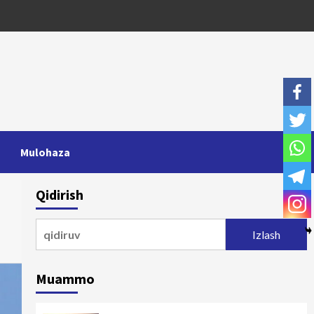
Mulohaza
Qidirish
Qidirshish:
Muammo