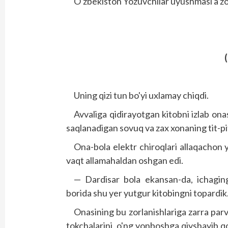
O'zbekiston Yozuvchilar uyushmasi a'zo
(
Uning qizi tun bo'yi uxlamay chiqdi.
Avvaliga qidirayotgan kitobni izlab onas
saqlanadigan sovuq va zax xonaning tit-pit
Ona-bola elektr chiroqlari allaqachon
vaqt allamahaldan oshgan edi.
— Dardisar bola ekansan-da, ichaging
borida shu yer yutgur kitobingni topardik
Onasining bu zorlanishlariga zarra par
tokchalarini, o'ng yonboshga qiyshayib qo