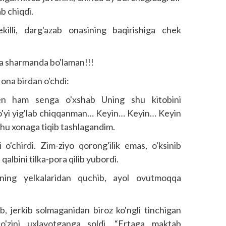
b chiqdi.
killi, darg'azab onasining baqirishiga chek
ga sharmanda bo'laman!!!
ona birdan o'chdi:
n ham senga o'xshab Uning shu kitobini
'yi yig'lab chiqqanman… Keyin… Keyin… Keyin
shu xonaga tiqib tashlagandim.
o'chirdi. Zim-ziyo qorong'ilik emas, o'ksinib
 qalbini tilka-pora qilib yubordi.
zining yelkalaridan quchib, ayol ovutmoqqa
, jerkib solmaganidan biroz ko'ngli tinchigan
o'zini uxlayotganga soldi. “Ertaga maktab