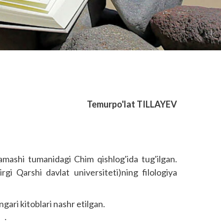
Temurpo'lat TILLAYEV
ashi tumanidagi Chim qishlog'ida tug'ilgan.
rgi Qarshi davlat universiteti)ning filologiya
ingari kitoblari nashr etilgan.