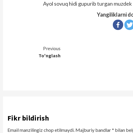
Ayol sovuq hidi gupurib turgan muzdek 
Yangiliklarni d
Continue
Previous
To'nglash
Reading
Fikr bildirish
Email manzilingiz chop etilmaydi.
Majburiy bandlar
*
bilan bel