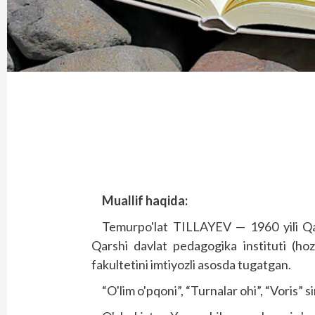
Muallif haqida:
Temurpo'lat TILLAYEV — 1960 yili Qam
Qarshi davlat pedagogika instituti (hozi
fakultetini imtiyozli asosda tugatgan.
“O'lim o'pqoni”, “Turnalar ohi”, “Voris” s