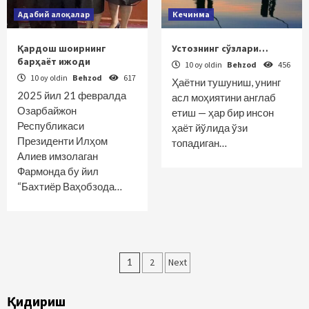
Адабий алоқалар
Кечинма
Қардош шоирнинг
Устознинг сўзлари…
барҳаёт ижоди
10 oy oldin
Behzod
456
10 oy oldin
Behzod
617
Ҳаётни тушуниш, унинг
2025 йил 21 февралда
асл моҳиятини англаб
Озарбайжон
етиш — ҳар бир инсон
Республикаси
ҳаёт йўлида ўзи
Президенти Илҳом
топадиган…
Алиев имзолаган
Фармонда бу йил
“Бахтиёр Ваҳобзода…
Maqolalar
1
2
Next
bo‘yicha
Қидириш
harakatlanish