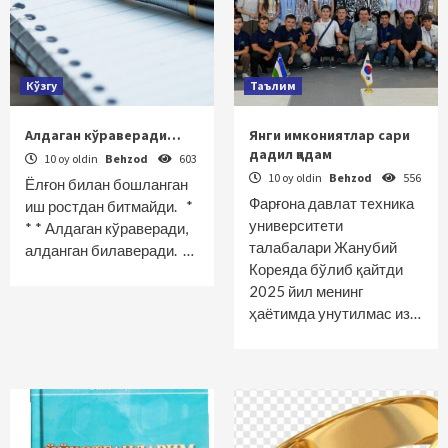
Кўзгу
Таълим
Алдаган кўраверади…
Янги имкониятлар сари
дадил қадам
10 oy oldin
Behzod
603
10 oy oldin
Behzod
556
Ёлғон билан бошланган
Фарғона давлат тeхника
иш ростдан битмайди. *
унивeрситeти
* * Алдаган кўраверади,
талабалари Жанубий
алданган билаверади. …
Корeяда бўлиб қайтди
2025 йил менинг
ҳаётимда унутилмас из…