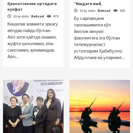
Қаноатсизлик ортидаги
“Ишдаги ишқ”
кулфат
10 oy oldin
Behzod
595
10 oy oldin
Behzod
479
Бу сарлавҳани
Кишилик жамияти эркагу
танлашимизга кўп
аёлдан пайдо бўлган.
йиллик меҳнат
Аёл зоти ҳаётда онамиз,
фаолиятига эга бўлган
жуфти ҳалолимиз, опа-
тележурналист
синглимиз, қизимиздир.
устозларим Ҳабибулло
Аёл…
Абдуллаев ва уларнинг…