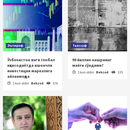
Эътироф
Таассуф
Ўзбекистон янги глобал
90 йиллик нашрнинг
иқтисодиётда ишончли
маёғи сўндими?
инвестиция марказига
1 kun oldin
Behzod
135
айланмоқда
1 kun oldin
Behzod
176