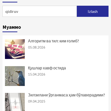
Qidirshish:
Муаммо
Алгоритм ва тил: ким ғолиб?
05.08.2026
Қушлар хавф остида
15.04.2026
Зилзилани ўрганмаса ҳам бўлаверадими?
09.04.2025