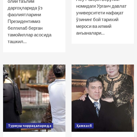
олий таълим
номидаги Урганч давлат
даргоҳларида ўз
университети нафақат
фаолиятларини
ўзининг бой тарихий
Президентимиз
мероси ва илмий
белгилаб берган
анъаналари…
тамойиллар асосида
ташкил…
Турмуш чорраҳаларида
Ҳамкасб