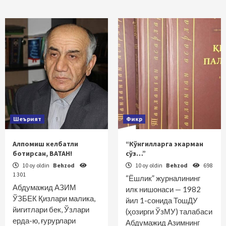
Шеърият
Фикр
Алпомиш келбатли
“Кўнгилларга экарман
ботирсан, ВАТАН!
сўз…”
10 oy oldin
Behzod
10 oy oldin
Behzod
698
1 301
“Ёшлик” журналининг
Абдумажид АЗИМ
илк нишонаси — 1982
ЎЗБЕК Қизлари малика,
йил 1-сонида ТошДУ
йигитлари бек, Ўзлари
(ҳозирги ЎзМУ) талабаси
ерда-ю, ғурурлари
Абдумажид Азимнинг