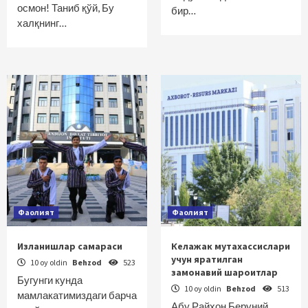
осмон! Таниб қўй, Бу
бир…
халқнинг…
Фаолият
Фаолият
Изланишлар самараси
Келажак мутахассислари
учун яратилган
10 oy oldin
Behzod
523
замонавий шароитлар
Бугунги кунда
10 oy oldin
Behzod
513
мамлакатимиздаги барча
Абу Райҳон Беруний