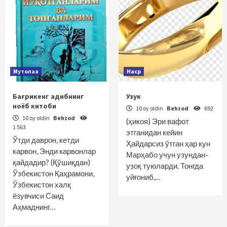
Мутолаа
Наср
Бағрикенг адибнинг
Узук
ноёб китоби
10 oy oldin
Behzod
692
10 oy oldin
Behzod
(ҳикоя) Эри вафот
1 563
этганидан кейин
Ўтди даврон, кетди
Ҳайдарсиз ўтган ҳар кун
карвон, Энди карвонлар
Марҳабо учун узундан-
қайдадир? (Қўшиқдан)
узоқ туюларди. Тонгда
Ўзбекистон Қаҳрамони,
уйғониб,…
Ўзбекистон халқ
ёзувчиси Саид
Аҳмаднинг…