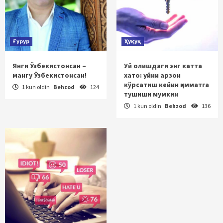
Ғурур
Ҳуқуқ
Янги Ўзбекистонсан –
Уй олишдаги энг катта
мангу Ўзбекистонсан!
хато: уйни арзон
кўрсатиш кейин қимматга
1 kun oldin
Behzod
124
тушиши мумкин
1 kun oldin
Behzod
136