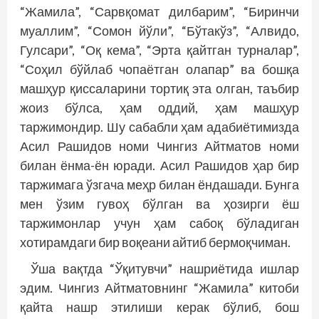
“Жамила”, “Сарвқомат дилбарим”, “Биринчи
муаллим”, “Сомон йўли”, “Бўтакўз”, “Алвидо,
Гулсари”, “Оқ кема”, “Эрта қайтган турналар”,
“Соҳил бўйлаб чопаётган олапар” ва бошқа
машҳур қиссаларини тортиқ эта олган, таъбир
жоиз бўлса, ҳам оддий, ҳам машҳур
таржимондир. Шу сабабли ҳам адабиётимизда
Асил Рашидов номи Чингиз Айтматов номи
билан ёнма-ён юради. Асил Рашидов ҳар бир
таржимага ўзгача меҳр билан ёндашади. Бунга
мен ўзим гувоҳ бўлган ва ҳозирги ёш
таржимонлар учун ҳам сабоқ бўладиган
хотирамдаги бир воқеани айтиб бермоқчиман.
Ўша вақтда “Ўқитувчи” нашриётида ишлар
эдим. Чингиз Айтматовнинг “Жамила” китоби
қайта нашр этилиши керак бўлиб, бош