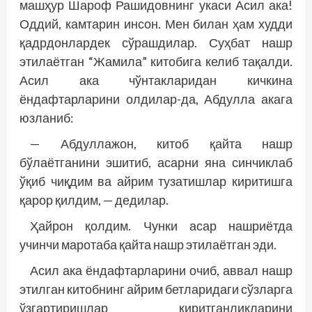
машҳур Шароф Рашидовнинг укаси Асил ака!
Оддий, камтарин инсон. Мен билан ҳам худди
қадрдонлардек сўрашдилар. Суҳбат нашр
этилаётган “Жамила” китобига келиб тақалди.
Асил ака чўнтакларидан кичкина
ёндафтарларини олдилар-да, Абдулла акага
юзланиб:
— Абдуллажон, китоб қайта нашр
бўлаётганини эшитиб, асарни яна синчиклаб
ўқиб чиқдим ва айрим тузатишлар киритишга
қарор қилдим, — дедилар.
Ҳайрон қолдим. Чунки асар нашриётда
учинчи маротаба қайта нашр этилаётган эди.
Асил ака ёндафтарларини очиб, аввал нашр
этилган китобнинг айрим бетларидаги сўзларга
ўзгартиришлар киритганликларини