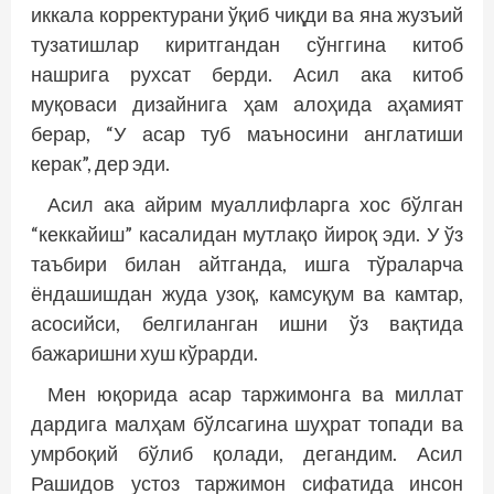
иккала корректурани ўқиб чиқди ва яна жузъий
тузатишлар киритгандан сўнггина китоб
нашрига рухсат берди. Асил ака китоб
муқоваси дизайнига ҳам алоҳида аҳамият
берар, “У асар туб маъносини англатиши
керак”, дер эди.
Асил ака айрим муаллифларга хос бўлган
“кеккайиш” касалидан мутлақо йироқ эди. У ўз
таъбири билан айтганда, ишга тўраларча
ёндашишдан жуда узоқ, камсуқум ва камтар,
асосийси, белгиланган ишни ўз вақтида
бажаришни хуш кўрарди.
Мен юқорида асар таржимонга ва миллат
дардига малҳам бўлсагина шуҳрат топади ва
умрбоқий бўлиб қолади, дегандим. Асил
Рашидов устоз таржимон сифатида инсон