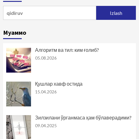
Qidirshish:
Муаммо
Алгоритм ва тил: ким ғолиб?
05.08.2026
Қушлар хавф остида
15.04.2026
Зилзилани ўрганмаса ҳам бўлаверадими?
09.04.2025