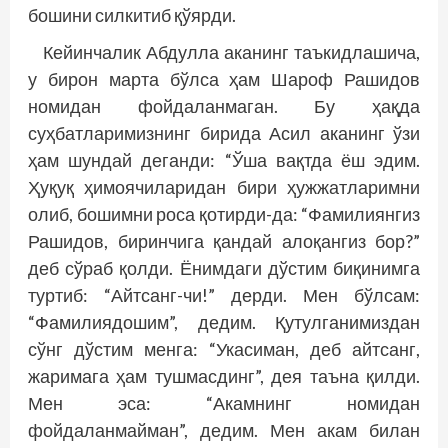
бошини силкитиб қўярди.
Кейинчалик Абдулла аканинг таъкидлашича,
у бирон марта бўлса ҳам Шароф Рашидов
номидан фойдаланмаган. Бу ҳақда
суҳбатларимизнинг бирида Асил аканинг ўзи
ҳам шундай деганди: “Ўша вақтда ёш эдим.
Ҳуқуқ ҳимоячиларидан бири ҳужжатларимни
олиб, бошимни роса қотирди-да: “Фамилиянгиз
Рашидов, биринчига қандай алоқангиз бор?”
деб сўраб қолди. Ёнимдаги дўстим биқинимга
туртиб: “Айтсанг-чи!” дерди. Мен бўлсам:
“Фамилиядошим”, дедим. Қутулганимиздан
сўнг дўстим менга: “Укасиман, деб айтсанг,
жаримага ҳам тушмасдинг”, дея таъна қилди.
Мен эса: “Акамнинг номидан
фойдаланмайман”, дедим. Мен акам билан