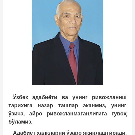
Ўзбек адабиёти ва унинг ривожланиш
тарихига назар ташлар эканмиз, унинг
ўзича, айро ривожланмаганлигига гувоҳ
бўламиз.
Адабиёт халқларни ўзаро яқинлаштиради,