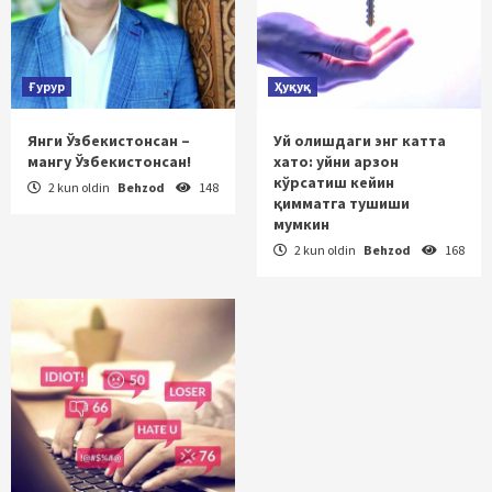
Ғурур
Ҳуқуқ
Янги Ўзбекистонсан –
Уй олишдаги энг катта
мангу Ўзбекистонсан!
хато: уйни арзон
кўрсатиш кейин
2 kun oldin
Behzod
148
қимматга тушиши
мумкин
2 kun oldin
Behzod
168