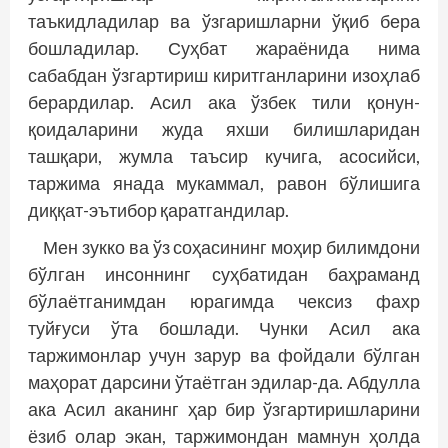
таъкидладилар ва ўзгаришларни ўқиб бера
бошладилар. Суҳбат жараёнида нима
сабабдан ўзгартириш киритганларини изоҳлаб
берардилар. Асил ака ўзбек тили қонун-
қоидаларини жуда яхши билишларидан
ташқари, жумла таъсир кучига, асосийси,
таржима янада мукаммал, равон бўлишига
диққат-эътибор қаратгандилар.
Мен зукко ва ўз соҳасининг моҳир билимдони
бўлган инсоннинг суҳбатидан баҳраманд
бўлаётганимдан юрагимда чексиз фахр
туйғуси ўта бошлади. Чунки Асил ака
таржимонлар учун зарур ва фойдали бўлган
маҳорат дарсини ўтаётган эдилар-да. Абдулла
ака Асил аканинг ҳар бир ўзгартиришларини
ёзиб олар экан, таржимондан мамнун ҳолда