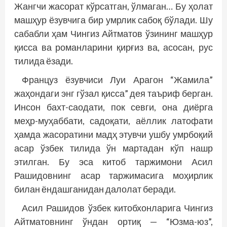
Жангчи жасорат кўрсатган, ўлмаган… Бу ҳолат
машҳур ёзувчига бир умрлик сабоқ бўлади. Шу
сабабли ҳам Чингиз Айтматов ўзининг машҳур
қисса ва романларини қирғиз ва, асосан, рус
тилида ёзади.
Француз ёзувчиси Луи Арагон “Жамила”
жаҳондаги энг гўзал қисса” дея таъриф берган.
Инсон бахт-саодати, пок севги, она диёрга
меҳр-муҳаббати, садоқати, аёллик латофати
ҳамда жасоратини мадҳ этувчи ушбу умрбоқий
асар ўзбек тилида ўн мартадан кўп нашр
этилган. Бу эса китоб таржимони Асил
Рашидовнинг асар таржимасига моҳирлик
билан ёндашганидан далолат беради.
Асил Рашидов ўзбек китобхонларига Чингиз
Айтматовнинг ўндан ортиқ — “Юзма-юз”,