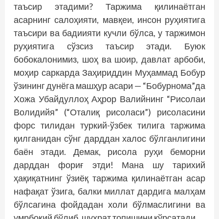
таъсир этадими? Таржима қилинаётган
асарнинг салоҳияти, мавқеи, инсон руҳиятига
таъсири ва бадиияти кучли бўлса, у таржимон
руҳиятига сўзсиз таъсир этади. Буюк
бобокалонимиз, шоҳ ва шоир, давлат арбоби,
моҳир саркарда Заҳириддин Муҳаммад Бобур
ўзининг дунёга машҳур асари — “Бобурнома”да
Хожа Убайдуллоҳ Аҳрор Валийнинг “Рисолаи
Волидийя” (“Оталиқ рисоласи”) рисоласини
форс тилидан туркий-ўзбек тилига таржима
қилганидан сўнг дарддан халос бўлганлигини
баён этади. Демак, рисола руҳи беморни
дарддан фориғ этди! Мана шу тарихий
ҳақиқатнинг ўзиёқ таржима қилинаётган асар
нафақат ўзига, балки миллат дардига малҳам
бўлсагина фойдадан холи бўлмаслигини ва
умрбоқий бўлиб, шуҳрат топишини кўрсатади.