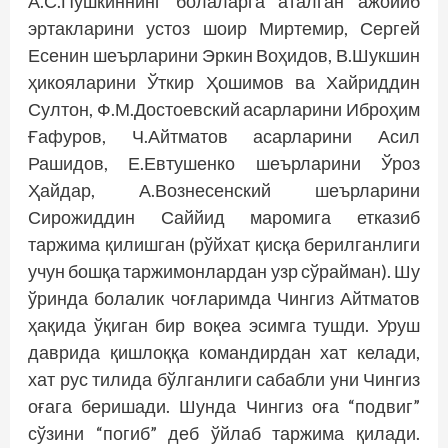
А.С.Пушкиннинг болаларга аталган ажойиб
эртакларини устоз шоир Миртемир, Сергей
Есенин шеърларини Эркин Воҳидов, В.Шукшин
ҳикояларини Ўткир Ҳошимов ва Хайриддин
Султон, Ф.М.Достоевский асарларини Иброҳим
Ғафуров, Ч.Айтматов асарларини Асил
Рашидов, Е.Евтушенко шеърларини Ўроз
Ҳайдар, А.Вознесенский шеърларини
Сирожиддин Саййид маромига етказиб
таржима қилишган (рўйхат қисқа берилганлиги
учун бошқа таржимонлардан узр сўрайман). Шу
ўринда болалик чоғларимда Чингиз Айтматов
ҳақида ўқиган бир воқеа эсимга тушди. Уруш
даврида қишлоққа командирдан хат келади,
хат рус тилида бўлганлиги сабабли уни Чингиз
оғага беришади. Шунда Чингиз оға “подвиг”
сўзини “погиб” деб ўйлаб таржима қилади.