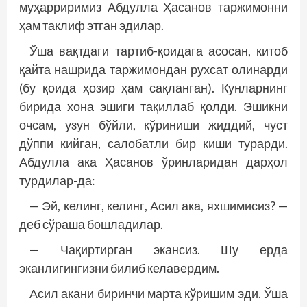
муҳарриримиз Абдулла Ҳасанов таржимонни
ҳам таклиф этган эдилар.
Ўша вақтдаги тартиб-қоидага асосан, китоб
қайта нашрида таржимондан рухсат олинарди
(бу қоида ҳозир ҳам сақланган). Кунларнинг
бирида хона эшиги тақиллаб қолди. Эшикни
очсам, узун бўйли, кўриниши жиддий, чуст
дўппи кийган, салобатли бир киши турарди.
Абдулла ака Ҳасанов ўринларидан дарҳол
турдилар-да:
— Эй, келинг, келинг, Асил ака, яхшимисиз? —
деб сўраша бошладилар.
— Чақиртирган экансиз. Шу ерда
эканлигингизни билиб келавердим.
Асил акани биринчи марта кўришим эди. Ўша