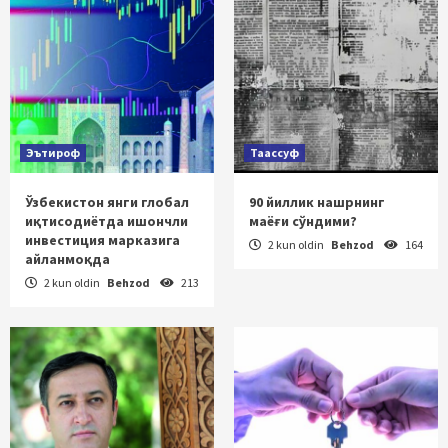
Эътироф
Таассуф
Ўзбекистон янги глобал
90 йиллик нашрнинг
иқтисодиётда ишончли
маёғи сўндими?
инвестиция марказига
2 kun oldin
Behzod
164
айланмоқда
2 kun oldin
Behzod
213