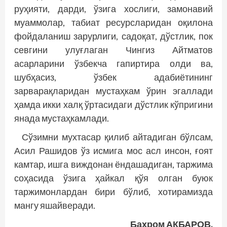
руҳияти, дарди, ўзига хослиги, замонавий
муаммолар, табиат ресурсларидан оқилона
фойдаланиш зарурлиги, садоқат, дўстлик, пок
севгини улуғлаган Чингиз Айтматов
асарларини ўзбекча гапиртира олди ва,
шубҳасиз, ўзбек адабиётининг
зарварақларидан мустаҳкам ўрин эгаллади
ҳамда икки халқ ўртасидаги дўстлик кўпригини
янада мустаҳкамлади.
Сўзимни мухтасар қилиб айтадиган бўлсам,
Асил Рашидов ўз исмига мос асл инсон, ғоят
камтар, ишга виждонан ёндашадиган, таржима
соҳасида ўзига ҳайкал қўя олган буюк
таржимонлардан бири бўлиб, хотирамизда
мангу яшайверади.
Баҳром АКБАРОВ,