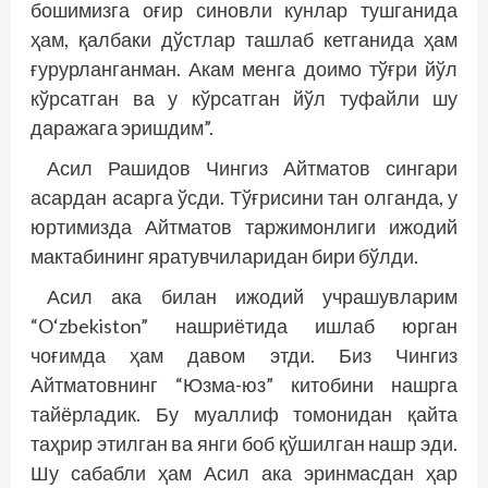
бошимизга оғир синовли кунлар тушганида
ҳам, қалбаки дўстлар ташлаб кетганида ҳам
ғурурланганман. Акам менга доимо тўғри йўл
кўрсатган ва у кўрсатган йўл туфайли шу
даражага эришдим”.
Асил Рашидов Чингиз Айтматов сингари
асардан асарга ўсди. Тўғрисини тан олганда, у
юртимизда Айтматов таржимонлиги ижодий
мактабининг яратувчиларидан бири бўлди.
Асил ака билан ижодий учрашувларим
“O‘zbekiston” нашриётида ишлаб юрган
чоғимда ҳам давом этди. Биз Чингиз
Айтматовнинг “Юзма-юз” китобини нашрга
тайёрладик. Бу муаллиф томонидан қайта
таҳрир этилган ва янги боб қўшилган нашр эди.
Шу сабабли ҳам Асил ака эринмасдан ҳар