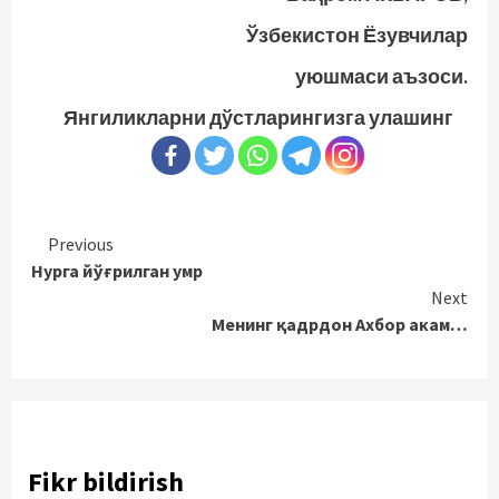
Ўзбекистон Ёзувчилар
уюшмаси аъзоси.
Янгиликларни дўстларингизга улашинг
Continue
Previous
Нурга йўғрилган умр
Reading
Next
Менинг қадрдон Ахбор акам…
Fikr bildirish