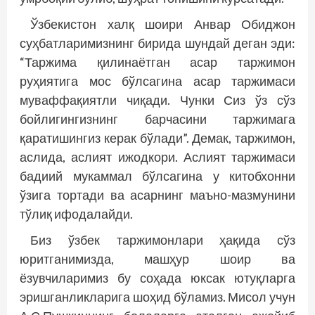
Ўзбекистон халқ шоири Анвар Обиджон
суҳбатларимизнинг бирида шундай деган эди:
“Таржима қилинаётган асар таржимон
руҳиятига мос бўлсагина асар таржимаси
муваффақиятли чиқади. Чунки Сиз ўз сўз
бойлигингизнинг барчасини таржимага
қаратишингиз керак бўлади”. Демак, таржимон,
аслида, аслият ижодкори. Аслият таржимаси
бадиий мукаммал бўлсагина у китобхонни
ўзига тортади ва асарнинг маъно-мазмунини
тўлиқ ифодалайди.
Биз ўзбек таржимонлари ҳақида сўз
юритганимизда, машҳур шоир ва
ёзувчиларимиз бу соҳада юксак ютуқларга
эришганликларига шоҳид бўламиз. Мисол учун