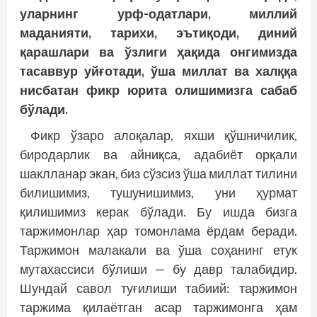
уларнинг урф-одатлари, миллий
маданияти, тарихи, эътиқоди, диний
қарашлари ва ўзлиги ҳақида онгимизда
тасаввур уйғотади, ўша миллат ва халққа
нисбатан фикр юрита олишимизга сабаб
бўлади.
Фикр ўзаро алоқалар, яхши қўшничилик,
биродарлик ва айниқса, адабиёт орқали
шаклланар экан, биз сўзсиз ўша миллат тилини
билишимиз, тушунишимиз, уни ҳурмат
қилишимиз керак бўлади. Бу ишда бизга
таржимонлар ҳар томонлама ёрдам беради.
Таржимон малакали ва ўша соҳанинг етук
мутахассиси бўлиши — бу давр талабидир.
Шундай савол туғилиши табиий: таржимон
таржима қилаётган асар таржимонга ҳам