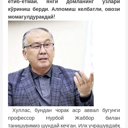
етиб-етмай, янги домланинг ўзлари
кўриниш берди. Алпомиш келбатли, овози
момагулдуракдай!
Хуллас, бундан чорак аср аввал бугунги
профессор Нурбой Жаббор билан
танишувимиз шундай кечган. Илк учрашувдаёқ