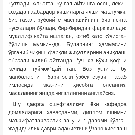
бутлади. Албатта, бу гап айтишга осон, лекин
соҳадан хабардор кишиларга яхши маълумки,
бир ғазал, рубоий ё маснавийнинг бир нечта
нусхалари бўлади, бир-биридан фарқ қилади:
муаллиф қайта ишлаган, котиб хато кўчирган
бўлиши мумкин-да. Буларнинг ҳаммасини
ўрганиб чиқиш, фарқли жиҳатларини аниқлаш,
образли қилиб айтганда, “уч юз Кўҳи Қофни
келида туймоқ”дай гап. Боз устига, бу
манбаларнинг бари эски ўзбек ёзуви – араб
имлосида эканини ҳисобга олсангиз,
масаланинг янада чигаллигини англайсиз.
Шу даврга ошуфталикми ёки кафедра
домлаларига ҳавасданми, диплом ишимни
маърифатпарварлик ва унинг давоми бўлган
жадидчилик даври адабиётини ўзаро қиёслаш