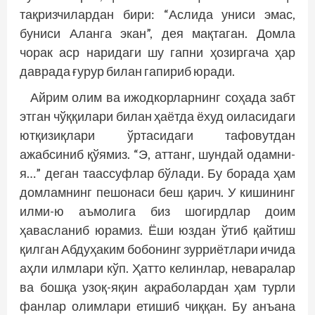
тақризчилардан бири: “Аслида униси эмас,
буниси Аланга экан”, дея мақтаган. Домла
чорак аср наридаги шу гапни ҳозиргача ҳар
даврада ғурур билан гапириб юради.
Айрим олим ва ижодкорларнинг соҳада забт
этган чўққилари билан ҳаётда ёхуд оиласидаги
ютқизиқлари ўртасидаги тафовутдан
ажабсиниб қўямиз. “Э, аттанг, шундай одамни-
я…” деган таассуфлар бўлади. Бу борада ҳам
домламнинг пешонаси беш қарич. У кишининг
илми-ю аъмолига биз шогирдлар доим
ҳавасланиб юрамиз. Ёши юздан ўтиб қайтиш
қилган Абдуҳаким бобонинг зурриётлари ичида
аҳли илмлари кўп. Ҳатто келинлар, неваралар
ва бошқа узоқ-яқин ақраболардан ҳам турли
фанлар олимлари етишиб чиққан. Бу анъана