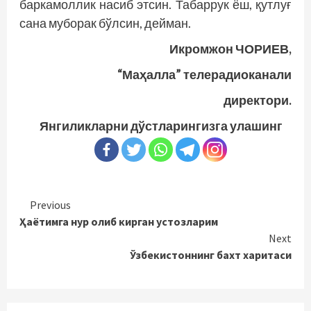
баркамоллик насиб этсин. Табаррук ёш, қутлуғ
сана муборак бўлсин, дейман.
Икромжон ЧОРИЕВ,
“Маҳалла” телерадиоканали
директори.
Янгиликларни дўстларингизга улашинг
Continue
Previous
Ҳаётимга нур олиб кирган устозларим
Reading
Next
Ўзбекистоннинг бахт харитаси