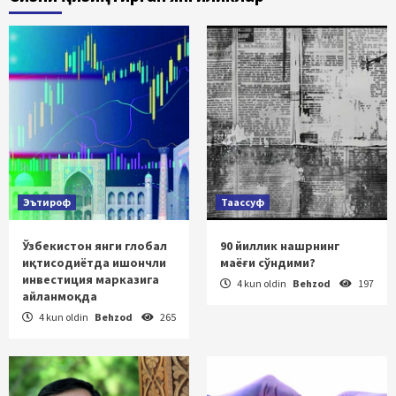
Эътироф
Таассуф
Ўзбекистон янги глобал
90 йиллик нашрнинг
иқтисодиётда ишончли
маёғи сўндими?
инвестиция марказига
4 kun oldin
Behzod
197
айланмоқда
4 kun oldin
Behzod
265