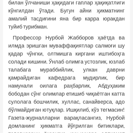
билан ўлчаниши ҳақидаги гаплар ҳақиқатлиги
кўнгилдан ўтади. Бугун айни ҳикматнинг
амалий тасдиғини яна бир карра юракдан
туйиб турибман.
Профессор Нурбой Жабборов ҳаётда ва
илмда эришган муваффақиятлар салмоғи шу
қадар чўнгки, олтмишга киргани иштибоҳга
солади кишини. Ўнлаб олимга устозлик, юзлаб
талабага мураббийлик, улкан даврни
қамрайдиган кафедрага мудирлик, бир
намунали оилага раҳбарлик, Абдуҳаким
бободан сўнг олимлар етишиб чиқаётган катта
сулолага бошчилик, хуллас, санайверса, адо
бўлмайдиган ютуқлар. Ишқилиб, кўз тегмасин!
Газета-журналларни варақласангиз, Нурбой
домланинг ҳикматга йўғрилган битиклари,