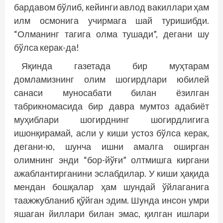
бардавом бўлиб, кейинги авлод вакиллари ҳам
илм осмонига учирмага шай туришибди.
“Олманинг тагига олма тушади”, дегани шу
бўлса керак-да!
Яқинда газетада бир муҳтарам
домламизнинг олим шогирдлари юбилей
санаси муносабати билан ёзилган
табрикномасида бир давра мумтоз адабиёт
муҳиблари шогирднинг шогирдлигига
ишонқирамай, асли у киши устоз бўлса керак,
дегани-ю, шунча ишни амалга оширган
олимнинг энди “бор-йўғи” олтмишга киргани
ажаблантирганини эслабдилар. У киши ҳақида
мендан бошқалар ҳам шундай ўйлаганига
таажжубланиб қўйган эдим. Шунда инсон умри
яшаган йиллари билан эмас, қилган ишлари