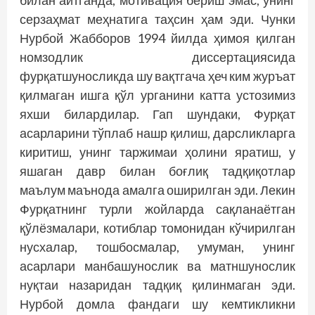
билан айтганда, мотивация бериш эмас, унинг
серзаҳмат меҳнатига таҳсин ҳам эди. Чунки
Нурбой Жабборов 1994 йилда ҳимоя қилган
номзодлик диссертациясида
фурқатшуносликда шу вақтгача ҳеч ким журъат
қилмаган ишга қўл урганини катта устозимиз
яхши билардилар. Гап шундаки, Фурқат
асарларини тўплаб нашр қилиш, дарсликларга
киритиш, унинг таржимаи ҳолини яратиш, у
яшаган давр билан боғлиқ тадқиқотлар
маълум маънода амалга оширилган эди. Лекин
Фурқатнинг турли жойларда сақланаётган
қўлёзмалари, котиблар томонидан кўчирилган
нусхалар, тошбосмалар, умуман, унинг
асарлари манбашунослик ва матншунослик
нуқтаи назаридан тадқиқ қилинмаган эди.
Нурбой домла фандаги шу кемтикликни