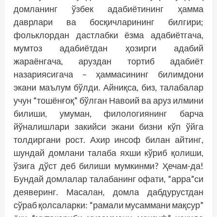
домланинг ўзбек адабиётининг ҳамма
даврлари ва босқичларининг билгири;
фольклордан дастлабки ёзма адабиётгача,
мумтоз адабиётдан ҳозирги адабий
жараёнгача, аруздан тортиб адабиёт
назариясигача – ҳаммасининг билимдони
экани маълум бўлди. Айниқса, биз, талабалар
учун “тошёнғоқ” бўлган Навоий ва аруз илмини
билиши, умуман, филологиянинг барча
йўналишлари закийси экани бизни кўп ўйга
толдиргани рост. Ахир инсоф билан айтинг,
шундай домлани талаба яхши кўриб қолиши,
ўзига дўст деб билиши мумкинми? Ҳечам-да!
Бундай домлалар талабанинг офати, “арра”си
деяверинг. Масалан, домла дабдурустдан
сўраб қолсаларки: “рамали мусаммани мақсур”