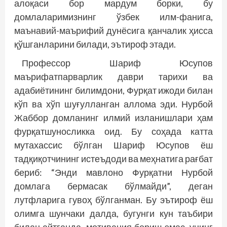
алоқаси бор мардум борки, бу
домлаларимизнинг ўзбек илм-фанига,
маънавий-маърифий дунёсига қанчалик ҳисса
қўшганларини билади, эътироф этади.
Профессор Шариф Юсупов
маърифатпарварлик даври тарихи ва
адабиётининг билимдони, Фурқат ижоди билан
кўп ва хўп шуғулланган аллома эди. Нурбой
Жаббор домланинг илмий изланишлари ҳам
фурқатшуносликка оид. Бу соҳада катта
мутахассис бўлган Шариф Юсупов ёш
тадқиқотчининг истеъдоди ва меҳнатига рағбат
бериб: “Энди мавлоно Фурқатни Нурбой
домлага бермасак бўлмайди”, деган
лутфларига гувоҳ бўлганман. Бу эътироф ёш
олимга шунчаки далда, бугунги кун таъбири