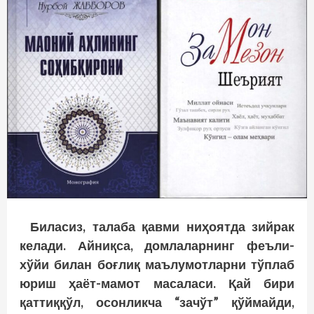
Биласиз, талаба қавми ниҳоятда зийрак
келади. Айниқса, домлаларнинг феъли-
хўйи билан боғлиқ маълумотларни тўплаб
юриш ҳаёт-мамот масаласи. Қай бири
қаттиққўл, осонликча “зачўт” қўймайди,