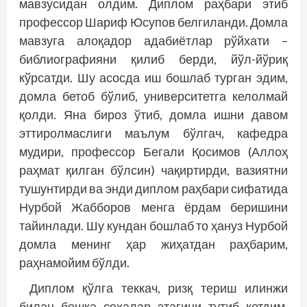
мавзусидан олдим. Диплом раҳбари этиб
профессор Шариф Юсупов белгиланди. Домла
мавзуга алоқадор адабиётлар рўйхати –
библиографияни қилиб берди, йўл-йўриқ
кўрсатди. Шу асосда иш бошлаб турган эдим,
домла бетоб бўлиб, университетга келолмай
қолди. Яна бироз ўтиб, домла ишни давом
эттиролмаслиги маълум бўлгач, кафедра
мудири, профессор Бегали Қосимов (Аллоҳ
раҳмат қилган бўлсин) чақиртирди, вазиятни
тушунтирди ва энди диплом раҳбари сифатида
Нурбой Жабборов менга ёрдам беришини
тайинлади. Шу кундан бошлаб то ҳануз Нурбой
домла менинг ҳар жиҳатдан раҳбарим,
раҳнамойим бўлди.
Диплом қўлга теккач, ризқ териш илинжи
билан бошқа соҳалар этагини тутиб кетдим.