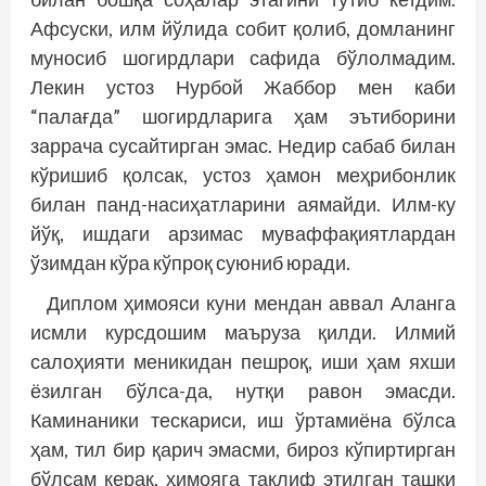
Афсуски, илм йўлида собит қолиб, домланинг
муносиб шогирдлари сафида бўлолмадим.
Лекин устоз Нурбой Жаббор мен каби
“палағда” шогирдларига ҳам эътиборини
заррача сусайтирган эмас. Недир сабаб билан
кўришиб қолсак, устоз ҳамон меҳрибонлик
билан панд-насиҳатларини аямайди. Илм-ку
йўқ, ишдаги арзимас муваффақиятлардан
ўзимдан кўра кўпроқ суюниб юради.
Диплом ҳимояси куни мендан аввал Аланга
исмли курсдошим маъруза қилди. Илмий
салоҳияти меникидан пешроқ, иши ҳам яхши
ёзилган бўлса-да, нутқи равон эмасди.
Каминаники тескариси, иш ўртамиёна бўлса
ҳам, тил бир қарич эмасми, бироз кўпиртирган
бўлсам керак, ҳимояга таклиф этилган ташқи