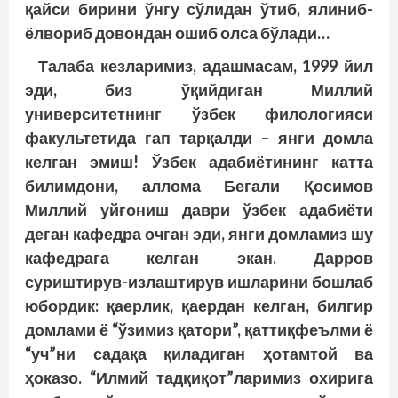
қайси бирини ўнгу сўлидан ўтиб, ялиниб-
ёлвориб довондан ошиб олса бўлади…
Талаба кезларимиз, адашмасам, 1999 йил
эди, биз ўқийдиган Миллий
университетнинг ўзбек филологияси
факультетида гап тарқалди – янги домла
келган эмиш! Ўзбек адабиётининг катта
билимдони, аллома Бегали Қосимов
Миллий уйғониш даври ўзбек адабиёти
деган кафедра очган эди, янги домламиз шу
кафедрага келган экан. Дарров
суриштирув-излаштирув ишларини бошлаб
юбордик: қаерлик, қаердан келган, билгир
домлами ё “ўзимиз қатори”, қаттиқфеълми ё
“уч”ни садақа қиладиган ҳотамтой ва
ҳоказо. “Илмий тадқиқот”ларимиз охирига