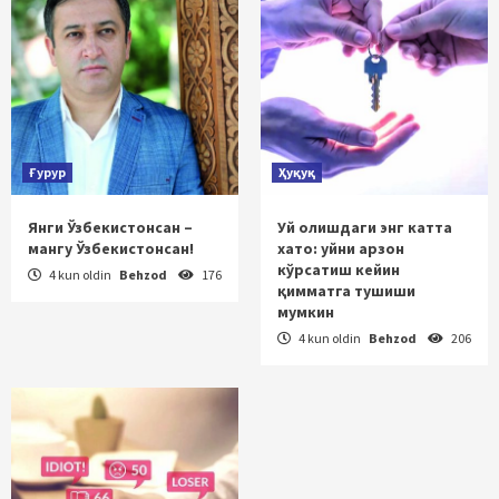
Ғурур
Ҳуқуқ
Янги Ўзбекистонсан –
Уй олишдаги энг катта
мангу Ўзбекистонсан!
хато: уйни арзон
кўрсатиш кейин
4 kun oldin
Behzod
176
қимматга тушиши
мумкин
4 kun oldin
Behzod
206