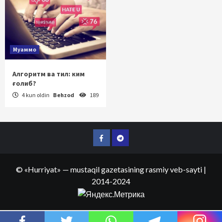
Муаммо
Алгоритм ва тил: ким
ғолиб?
4 kun oldin
Behzod
189
Facebook
Telegram
©
«Hurriyat»
— mustaqil gazetasining rasmiy veb-sayti
|
2014-2024