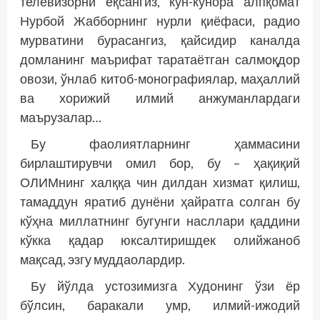
телевизорни ёқсангиз, кун-кунора алпқомат
Нурбой Жабборнинг нурли қиёфаси, радио
мурватини бурасангиз, қайсидир каналда
домланинг маърифат таратаётган салмоқдор
овози, ўнлаб китоб-монографиялар, маҳаллий
ва хорижий илмий анжуманлардаги
маърузалар…
Бу фаолиятларнинг ҳаммасини
бирлаштирувчи омил бор, бу – ҳақиқий
ОЛИМнинг халққа чин дилдан хизмат қилиш,
тамаддун яратиб дунёни ҳайратга солган бу
кўҳна миллатнинг бугунги насллари қаддини
кўкка қадар юксалтиришдек олийжаноб
мақсад, эзгу муддаолардир.
Бу йўлда устозимизга Худонинг ўзи ёр
бўлсин, баракали умр, илмий-ижодий