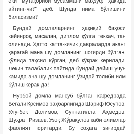
ёки “мутақориби мусаммани маҳзуф” ҳақида
айтинг-чи?” деб. Шунда нима бўлишини
биласизми?
Бундай домлаларнинг ҳақиқий баҳоси
кейинроқ, масалан, диплом қўлга теккач, тан
олинади. Ҳатто катта-кичик давраларда аканг
қарағай мана шу домланинг шогирди бўлган,
қўлида таҳсил кўрган, деб кўкрак керилади.
Лекин талабалик пайтида бундай дейиш учун
камида ана шу домланинг ўзидай толиби илм
бўлиш керак-да!
Нурбой домла мансуб бўлган кафедрада
Бегали Қосимов раҳбарлигида Шариф Юсупов,
Улуғбек Долимов, Суннатилла Аҳмедов,
Шуҳрат Ризаев, Узоқ Жўрақулов каби олимлар
фаолият юритарди. Бу соҳага зиғирдай