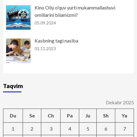
Kino Oliy o'quv yurti mukammallashuvi
omillarini bilamizmi?
05.09.2024
Kasbning tagi nasiba
01.11.2023
Taqvim
Dekabr 2025
Du
Se
Ch
Pa
Ju
Sh
Ya
1
2
3
4
5
6
7