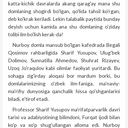
katta-kichik davralarda akang qarag'ay mana shu
domlaning shogirdi bo'lgan, qo'lida tahsil ko'rgan,
deb ko'krak keriladi. Lekin talabalik paytida bunday
deyish uchun kamida ana shu domlaning o'ziday
tolibi ilm bo'lish kerak-da!
Nurboy domla mansub bo'lgan kafedrada Begali
Qosimov rahbarligida Sharif Yusupov, Ulug'bek
Dolimov, Sunnatilla Ahmedov, Shuhrat Rizayev,
Uzoq Jo'raqulov kabi olimlar faoliyat yuritardi. Bu
sohaga zig'irday aloqasi bor mardum borki, bu
domlalarimizning o'zbek ilm-faniga, ma'naviy-
ma'rifiy dunyosiga qanchalik hissa qo'shganlarini
biladi, e'tirof etadi.
Professor Sharif Yusupov ma'rifatparvarlik davri
tarixi va adabiyotining bilimdoni, Furqat ijodi bilan
ko'p va xo'p shug'ullangan alloma edi. Nurboy