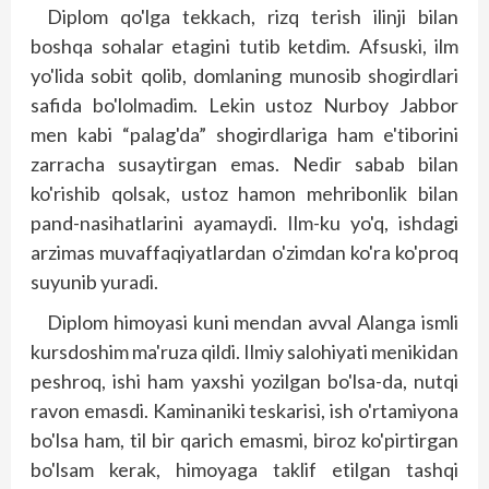
Diplom qo'lga tekkach, rizq terish ilinji bilan
boshqa sohalar etagini tutib ketdim. Afsuski, ilm
yo'lida sobit qolib, domlaning munosib shogirdlari
safida bo'lolmadim. Lekin ustoz Nurboy Jabbor
men kabi “palag'da” shogirdlariga ham e'tiborini
zarracha susaytirgan emas. Nedir sabab bilan
ko'rishib qolsak, ustoz hamon mehribonlik bilan
pand-nasihatlarini ayamaydi. Ilm-ku yo'q, ishdagi
arzimas muvaffaqiyatlardan o'zimdan ko'ra ko'proq
suyunib yuradi.
Diplom himoyasi kuni mendan avval Alanga ismli
kursdoshim ma'ruza qildi. Ilmiy salohiyati menikidan
peshroq, ishi ham yaxshi yozilgan bo'lsa-da, nutqi
ravon emasdi. Kaminaniki teskarisi, ish o'rtamiyona
bo'lsa ham, til bir qarich emasmi, biroz ko'pirtirgan
bo'lsam kerak, himoyaga taklif etilgan tashqi