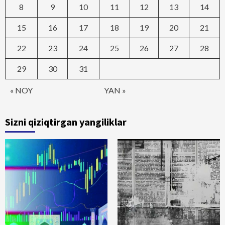
8
9
10
11
12
13
14
15
16
17
18
19
20
21
22
23
24
25
26
27
28
29
30
31
« NOY
YAN »
Sizni qiziqtirgan yangiliklar