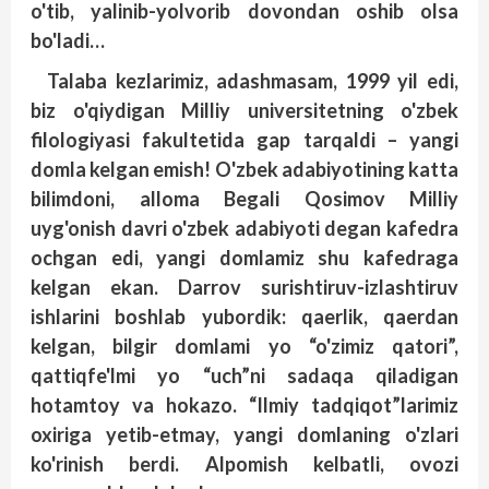
o'tib, yalinib-yolvorib dovondan oshib olsa
bo'ladi…
Talaba kezlarimiz, adashmasam, 1999 yil edi,
biz o'qiydigan Milliy universitetning o'zbek
filologiyasi fakultetida gap tarqaldi – yangi
domla kelgan emish! O'zbek adabiyotining katta
bilimdoni, alloma Begali Qosimov Milliy
uyg'onish davri o'zbek adabiyoti degan kafedra
ochgan edi, yangi domlamiz shu kafedraga
kelgan ekan. Darrov surishtiruv-izlashtiruv
ishlarini boshlab yubordik: qaerlik, qaerdan
kelgan, bilgir domlami yo “o'zimiz qatori”,
qattiqfe'lmi yo “uch”ni sadaqa qiladigan
hotamtoy va hokazo. “Ilmiy tadqiqot”larimiz
oxiriga yetib-etmay, yangi domlaning o'zlari
ko'rinish berdi. Alpomish kelbatli, ovozi