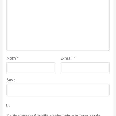
Nom
*
E-mail
*
Sayt
Keyingi marta fikr bildirishim uchun bu brauzerda