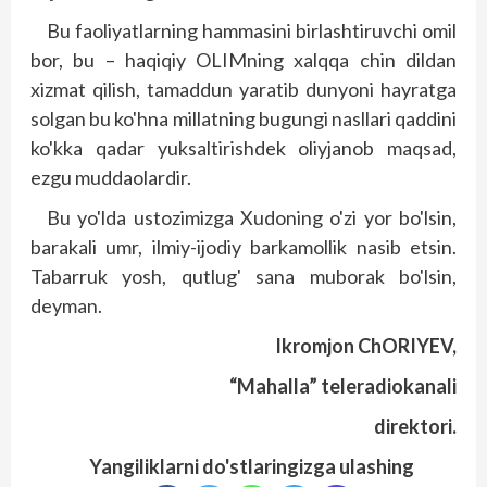
Bu faoliyatlarning hammasini birlashtiruvchi omil
bor, bu – haqiqiy OLIMning xalqqa chin dildan
xizmat qilish, tamaddun yaratib dunyoni hayratga
solgan bu ko'hna millatning bugungi nasllari qaddini
ko'kka qadar yuksaltirishdek oliyjanob maqsad,
ezgu muddaolardir.
Bu yo'lda ustozimizga Xudoning o'zi yor bo'lsin,
barakali umr, ilmiy-ijodiy barkamollik nasib etsin.
Tabarruk yosh, qutlug' sana muborak bo'lsin,
deyman.
Ikromjon ChORIYEV,
“Mahalla” teleradiokanali
direktori.
Yangiliklarni do'stlaringizga ulashing