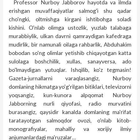
Professor Nurboy Jabborov hayotda va ilmda
erishgan muvaffaqiyatlar salmog'i shu qadar
cho'ngki, oltmishga kirgani ishtibohga soladi
kishini. O'nlab olimga ustozlik, yuzlab talabaga
murabbiylik, ulkan davrni qamraydigan kafedraga
mudirlik, bir namunali oilaga rahbarlik, Abduhakim
bobodan so'ng olimlar yetishib chiqayotgan katta
sulolaga boshchilik, xullas, sanayversa, ado
bo'lmaydigan yutuqlar. Ishqilib, ko'z tegmasin!
Gazeta-jurnallarni varaqlasangiz, Nurboy
domlaning hikmatga yo'g'rilgan bitiklari, televizorni
yoqsangiz, kun-kunora alpqomat Nurboy
Jabborning nurli qiyofasi, radio murvatini
burasangiz, qaysidir kanalda domlaning ma'rifat
taratayotgan salmoqdor ovozi, o'nlab kitob-
monografiyalar, mahalliy va xorijiy ilmiy
anjumanlardagi ma'ruzalar…