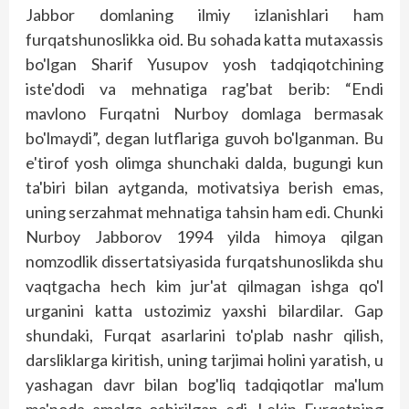
Jabbor domlaning ilmiy izlanishlari ham
furqatshunoslikka oid. Bu sohada katta mutaxassis
bo'lgan Sharif Yusupov yosh tadqiqotchining
iste'dodi va mehnatiga rag'bat berib: “Endi
mavlono Furqatni Nurboy domlaga bermasak
bo'lmaydi”, degan lutflariga guvoh bo'lganman. Bu
e'tirof yosh olimga shunchaki dalda, bugungi kun
ta'biri bilan aytganda, motivatsiya berish emas,
uning serzahmat mehnatiga tahsin ham edi. Chunki
Nurboy Jabborov 1994 yilda himoya qilgan
nomzodlik dissertatsiyasida furqatshunoslikda shu
vaqtgacha hech kim jur'at qilmagan ishga qo'l
urganini katta ustozimiz yaxshi bilardilar. Gap
shundaki, Furqat asarlarini to'plab nashr qilish,
darsliklarga kiritish, uning tarjimai holini yaratish, u
yashagan davr bilan bog'liq tadqiqotlar ma'lum