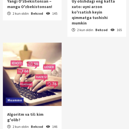
Yangi O'zbekistonsan –
Uy olishdagi eng katta
mangu O'zbekistonsan!
xato: uyni arzon
ko'rsatish keyin
2 kun oldin
Behzod
145
qimmatga tushishi
mumkin
2 kun oldin
Behzod
165
Muammo
Algoritm va til: kim
g'olib?
2 kun oldin
Behzod
146