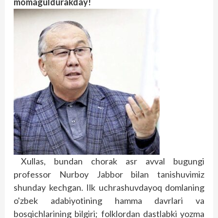
momaguldurakday!
Xullas, bundan chorak asr avval bugungi
professor Nurboy Jabbor bilan tanishuvimiz
shunday kechgan. Ilk uchrashuvdayoq domlaning
o'zbek adabiyotining hamma davrlari va
bosqichlarining bilgiri; folklordan dastlabki yozma