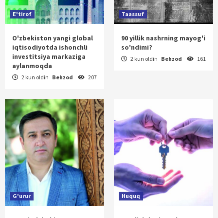
E'tirof
Taassuf
O'zbekiston yangi global
90 yillik nashrning mayog'i
iqtisodiyotda ishonchli
so'ndimi?
investitsiya markaziga
2 kun oldin
Behzod
161
aylanmoqda
2 kun oldin
Behzod
207
G'urur
Huquq