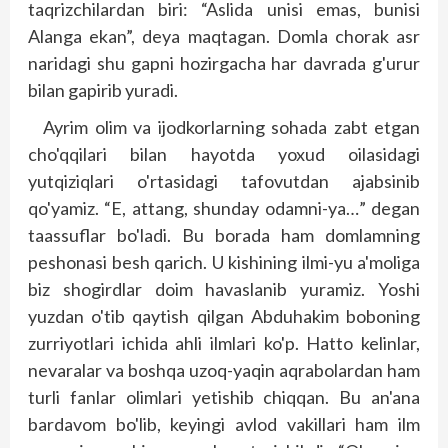
taqrizchilardan biri: “Aslida unisi emas, bunisi
Alanga ekan”, deya maqtagan. Domla chorak asr
naridagi shu gapni hozirgacha har davrada g'urur
bilan gapirib yuradi.
Ayrim olim va ijodkorlarning sohada zabt etgan
cho'qqilari bilan hayotda yoxud oilasidagi
yutqiziqlari o'rtasidagi tafovutdan ajabsinib
qo'yamiz. “E, attang, shunday odamni-ya…” degan
taassuflar bo'ladi. Bu borada ham domlamning
peshonasi besh qarich. U kishining ilmi-yu a'moliga
biz shogirdlar doim havaslanib yuramiz. Yoshi
yuzdan o'tib qaytish qilgan Abduhakim boboning
zurriyotlari ichida ahli ilmlari ko'p. Hatto kelinlar,
nevaralar va boshqa uzoq-yaqin aqrabolardan ham
turli fanlar olimlari yetishib chiqqan. Bu an'ana
bardavom bo'lib, keyingi avlod vakillari ham ilm