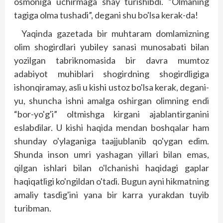
osmoniga uchirmaga shay turishibdi. “Olmaning
tagiga olma tushadi”, degani shu bo'lsa kerak-da!
Yaqinda gazetada bir muhtaram domlamizning
olim shogirdlari yubiley sanasi munosabati bilan
yozilgan tabriknomasida bir davra mumtoz
adabiyot muhiblari shogirdning shogirdligiga
ishonqiramay, asli u kishi ustoz bo'lsa kerak, degani-
yu, shuncha ishni amalga oshirgan olimning endi
“bor-yo'g'i” oltmishga kirgani ajablantirganini
eslabdilar. U kishi haqida mendan boshqalar ham
shunday o'ylaganiga taajjublanib qo'ygan edim.
Shunda inson umri yashagan yillari bilan emas,
qilgan ishlari bilan o'lchanishi haqidagi gaplar
haqiqatligi ko'ngildan o'tadi. Bugun ayni hikmatning
amaliy tasdig'ini yana bir karra yurakdan tuyib
turibman.