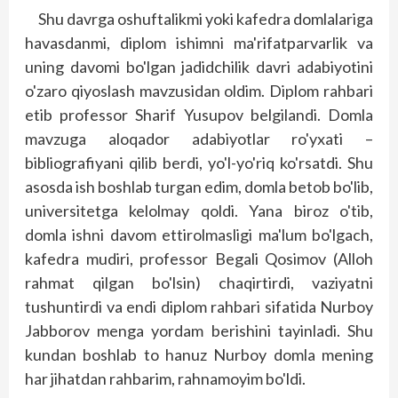
Shu davrga oshuftalikmi yoki kafedra domlalariga
havasdanmi, diplom ishimni ma'rifatparvarlik va
uning davomi bo'lgan jadidchilik davri adabiyotini
o'zaro qiyoslash mavzusidan oldim. Diplom rahbari
etib professor Sharif Yusupov belgilandi. Domla
mavzuga aloqador adabiyotlar ro'yxati –
bibliografiyani qilib berdi, yo'l-yo'riq ko'rsatdi. Shu
asosda ish boshlab turgan edim, domla betob bo'lib,
universitetga kelolmay qoldi. Yana biroz o'tib,
domla ishni davom ettirolmasligi ma'lum bo'lgach,
kafedra mudiri, professor Begali Qosimov (Alloh
rahmat qilgan bo'lsin) chaqirtirdi, vaziyatni
tushuntirdi va endi diplom rahbari sifatida Nurboy
Jabborov menga yordam berishini tayinladi. Shu
kundan boshlab to hanuz Nurboy domla mening
har jihatdan rahbarim, rahnamoyim bo'ldi.