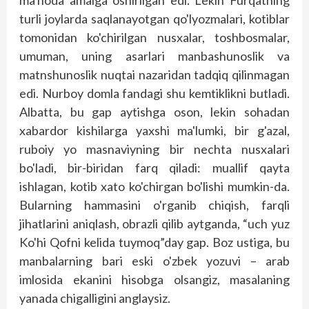
ma'noda amalga oshirilgan edi. Lekin Furqatning
turli joylarda saqlanayotgan qo'lyozmalari, kotiblar
tomonidan ko'chirilgan nusxalar, toshbosmalar,
umuman, uning asarlari manbashunoslik va
matnshunoslik nuqtai nazaridan tadqiq qilinmagan
edi. Nurboy domla fandagi shu kemtiklikni butladi.
Albatta, bu gap aytishga oson, lekin sohadan
xabardor kishilarga yaxshi ma'lumki, bir g'azal,
ruboiy yo masnaviyning bir nechta nusxalari
bo'ladi, bir-biridan farq qiladi: muallif qayta
ishlagan, kotib xato ko'chirgan bo'lishi mumkin-da.
Bularning hammasini o'rganib chiqish, farqli
jihatlarini aniqlash, obrazli qilib aytganda, “uch yuz
Ko'hi Qofni kelida tuymoq”day gap. Boz ustiga, bu
manbalarning bari eski o'zbek yozuvi – arab
imlosida ekanini hisobga olsangiz, masalaning
yanada chigalligini anglaysiz.