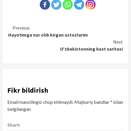
Continue
Previous
Hayotimga nur olib kirgan ustozlarim
Reading
Next
O'zbekistonning baxt xaritasi
Fikr bildirish
Email manzilingiz chop etilmaydi.
Majburiy bandlar
*
bilan
belgilangan
Sharh