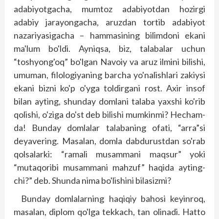
adabiyotgacha, mumtoz adabiyotdan hozirgi
adabiy jarayongacha, aruzdan tortib adabiyot
nazariyasigacha – hammasining bilimdoni ekani
ma'lum bo'ldi. Ayniqsa, biz, talabalar uchun
“toshyong'oq” bo'lgan Navoiy va aruz ilmini bilishi,
umuman, filologiyaning barcha yo'nalishlari zakiysi
ekani bizni ko'p o'yga toldirgani rost. Axir insof
bilan ayting, shunday domlani talaba yaxshi ko'rib
qolishi, o'ziga do'st deb bilishi mumkinmi? Hecham-
da! Bunday domlalar talabaning ofati, “arra”si
deyavering. Masalan, domla dabdurustdan so'rab
qolsalarki: “ramali musammani maqsur” yoki
“mutaqoribi musammani mahzuf” haqida ayting-
chi?” deb. Shunda nima bo'lishini bilasizmi?
Bunday domlalarning haqiqiy bahosi keyinroq,
masalan, diplom qo'lga tekkach, tan olinadi. Hatto