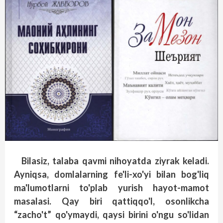
Bilasiz, talaba qavmi nihoyatda ziyrak keladi.
Ayniqsa, domlalarning fe'li-xo'yi bilan bog'liq
ma'lumotlarni to'plab yurish hayot-mamot
masalasi. Qay biri qattiqqo'l, osonlikcha
“zacho't” qo'ymaydi, qaysi birini o'ngu so'lidan