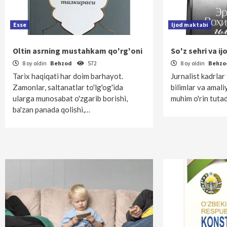
Esse
Ijod maktabi
Oltin asrning mustahkam qo'rg'oni
So'z sehri va i
8 oy oldin
Behzod
572
8 oy oldin
Behz
Tarix haqiqati har doim barhayot.
Jurnalist kadrla
Zamonlar, saltanatlar to'lg'og'ida
bilimlar va amali
ularga munosabat o'zgarib borishi,
muhim o'rin tuta
ba'zan panada qolishi,…