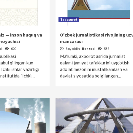
Taassurot
iz — inson huquq va
O'zbek jurnalistikasi rivojining uzv
moyachisi
manzarasi
od
600
8 oy oldin
Behzod
538
ublikasi
Ma'lumki, axborot asrida jurnalist
qabul qilingan kun
qalami jamiyat tafakkurini uyg'otish,
Ichki ishlar vazirligi
adolat mezonini mustahkamlash va
nstitutida “Ichki…
davlat siyosatida belgilangan…