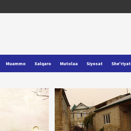
Muammo
Xalqaro
Mutolaa
Siyosat
She'riyat