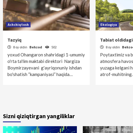
Achchiqtosh
Ekologiya
Tazyiq
Tabiat oldidagi
8 oy oldin
Behzod
502
8 oy oldin
Behz
yoxud Ohangaron shahridagi 1-umumiy
Poytaxtimiz va b
o'rta ta'lim maktabi direktori Nargiza
atmosfera havosi
Boymirzayevani g'ayriqonuniy ishdan
yuzaga kelgani h
bo'shatish “kampaniyasi” haqida…
atrof-muhitning
Sizni qiziqtirgan yangiliklar