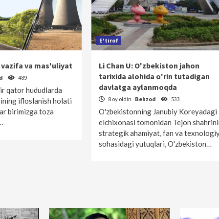
E'tirof
 vazifa va mas'uliyat
Li Chan U: O'zbekiston jahon
tarixida alohida o'rin tutadigan
od
489
davlatga aylanmoqda
ir qator hududlarda
8 oy oldin
Behzod
533
ning ifloslanish holati
ar birimizga toza
O'zbekistonning Janubiy Koreyadagi
…
elchixonasi tomonidan Tejon shahrin
strategik ahamiyat, fan va texnologi
sohasidagi yutuqlari, O'zbekiston…