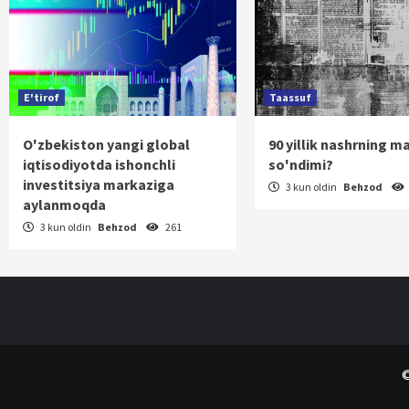
E'tirof
Taassuf
O'zbekiston yangi global
90 yillik nashrning m
iqtisodiyotda ishonchli
so'ndimi?
investitsiya markaziga
3 kun oldin
Behzod
aylanmoqda
3 kun oldin
Behzod
261