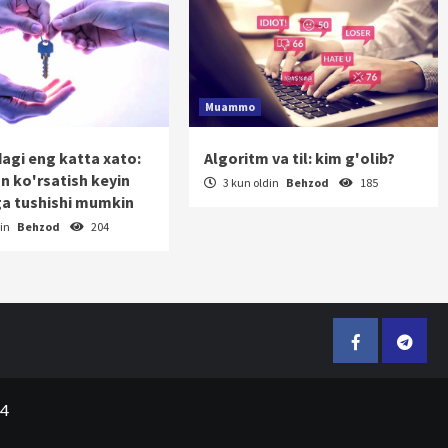
Muammo
dagi eng katta xato:
Algoritm va til: kim g'olib?
on ko'rsatish keyin
3 kun oldin
Behzod
185
a tushishi mumkin
din
Behzod
204
Facebook
Telegr
24