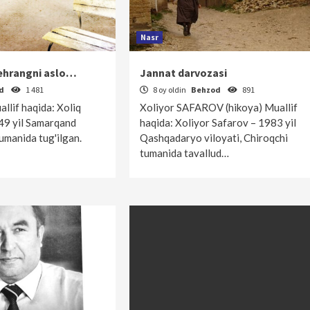
Nasr
ehrangni aslo…
Jannat darvozasi
od
1 481
8 oy oldin
Behzod
891
lif haqida: Xoliq
Xoliyor SAFAROV (hikoya) Muallif
 yil Samarqand
haqida: Xoliyor Safarov – 1983 yil
tumanida tug'ilgan.
Qashqadaryo viloyati, Chiroqchi
tumanida tavallud…