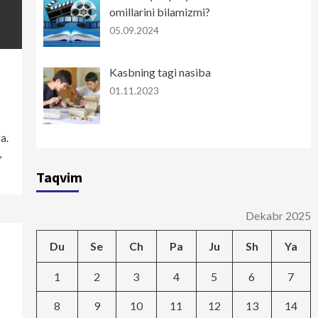
omillarini bilamizmi?
05.09.2024
Kasbning tagi nasiba
01.11.2023
a.
,
Taqvim
Dekabr 2025
Du
Se
Ch
Pa
Ju
Sh
Ya
1
2
3
4
5
6
7
8
9
10
11
12
13
14