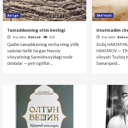
Ko'zgu
She'riyat
Tamaddunning oltin beshigi
Unutmadim ch
8 oy oldin
Behzod
618
8 oy oldin
Behz
Qadim tamaddunning necha ming yillik
Xoliq HAKIM Mual
sadolari kelib turgan Navoiy
HAKIMOV — 1949
viloyatining Sarmishsoyidagi nodir
viloyati Toyloq 
obidalar — petrogliflar…
Samarqand…