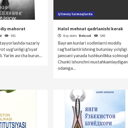
Ijtimoiy tarmoqlarda
jodiy mahorat
Halol mehnat qadrlanishi kerak
od
591
8 oy oldin
Behzod
540
r tayyorlashda nazariy
Bayram kunlari xodimlarni moddiy
yot uyg'unligi g'oyat
rag'batlantirishning butunlay yo'qligi
di. Yarim asrcha burun…
jamoani yanada tushkunlikka solmoqd
Chunki ishonchni mustahkamlaydigan
odamga…