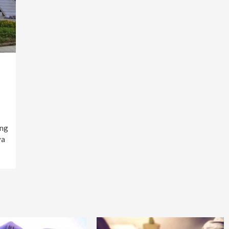
ing
ya