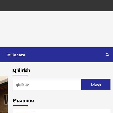
Mulohaza
Qidirish
Qidirshish:
Muammo