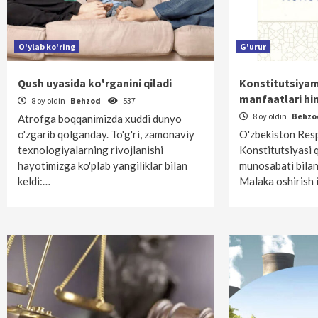
O'ylab ko'ring
G'urur
Qush uyasida ko'rganini qiladi
Konstitutsiyam
manfaatlari hi
8 oy oldin
Behzod
537
8 oy oldin
Behz
Atrofga boqqanimizda xuddi dunyo
o'zgarib qolganday. To'g'ri, zamonaviy
O'zbekiston Resp
texnologiyalarning rivojlanishi
Konstitutsiyasi 
hayotimizga ko'plab yangiliklar bilan
munosabati bilan 
keldi:…
Malaka oshirish i