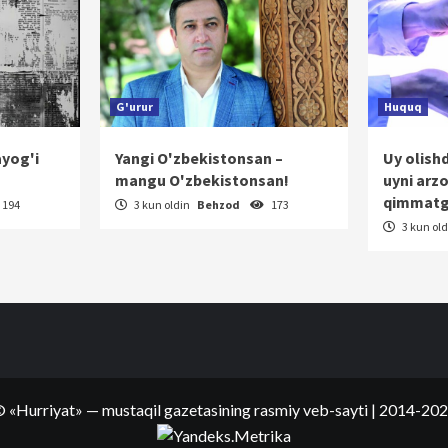
G'urur
Huquq
ayog'i
Yangi O'zbekistonsan –
Uy olish
mangu O'zbekistonsan!
uyni arz
qimmatg
194
3 kun oldin
Behzod
173
3 kun ol
©
«Hurriyat»
— mustaqil gazetasining rasmiy veb-sayti
| 2014-20