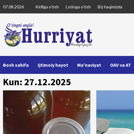
Skip
07.08.2026
Kirillga o'tish
Lotinga o'tish
Biz haqimizda
to
content
Bosh sahifa
Ijtimoiy hayot
Ma'naviyat
OAV va AT
Kun: 27.12.2025