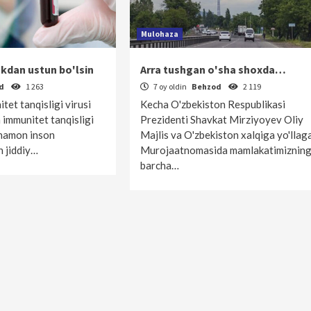
Mulohaza
akdan ustun bo'lsin
Arra tushgan o'sha shoxda…
od
1 263
7 oy oldin
Behzod
2 119
et tanqisligi virusi
Kecha O'zbekiston Respublikasi
n immunitet tanqisligi
Prezidenti Shavkat Mirziyoyev Oliy
 hamon inson
Majlis va O'zbekiston xalqiga yo'llag
n jiddiy…
Murojaatnomasida mamlakatimiznin
barcha…