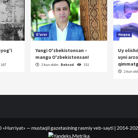
G'urur
Huquq
ayog'i
Yangi O'zbekistonsan –
Uy olish
mangu O'zbekistonsan!
uyni arz
qimmatg
167
2 kun oldin
Behzod
151
2 kun ol
©
«Hurriyat»
— mustaqil gazetasining rasmiy veb-sayti
| 2014-20