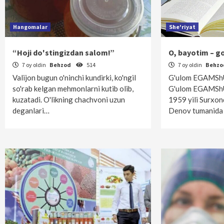
Hangomalar
She'riyat
“Hoji do'stingizdan salom!”
O, bayotim – go
7 oy oldin
Behzod
514
7 oy oldin
Behz
Valijon bugun o'ninchi kundirki, ko'ngil
G'ulom EGAMShU
so'rab kelgan mehmonlarni kutib olib,
G'ulom EGAMSh
kuzatadi. O'likning chachvoni uzun
1959 yili Surxon
deganlari…
Denov tumanida 