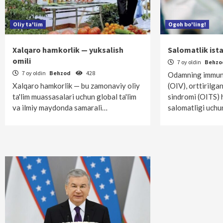
Oliy ta'lim
Ogoh bo'ling!
Xalqaro hamkorlik — yuksalish
Salomatlik ist
omili
7 oy oldin
Behz
7 oy oldin
Behzod
428
Odamning immunit
Xalqaro hamkorlik — bu zamonaviy oliy
(OIV), orttirilga
ta'lim muassasalari uchun global ta'lim
sindromi (OITS)
va ilmiy maydonda samarali…
salomatligi uchu