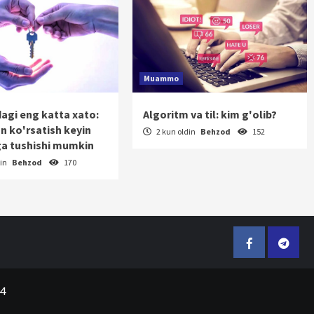
Muammo
dagi eng katta xato:
Algoritm va til: kim g'olib?
on ko'rsatish keyin
2 kun oldin
Behzod
152
a tushishi mumkin
din
Behzod
170
Facebook
Telegr
24