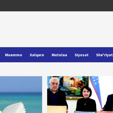
Muammo
Xalqaro
Mutolaa
Siyosat
She'riyat