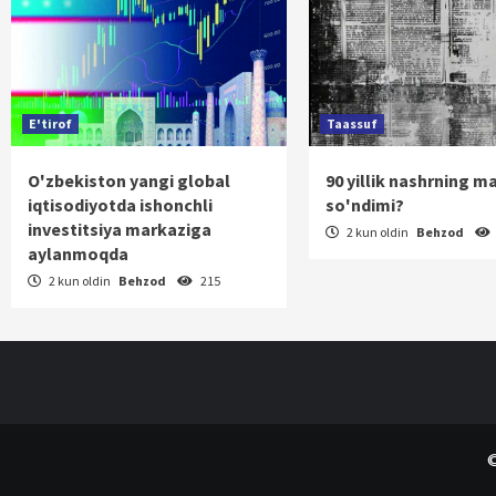
E'tirof
Taassuf
O'zbekiston yangi global
90 yillik nashrning m
iqtisodiyotda ishonchli
so'ndimi?
investitsiya markaziga
2 kun oldin
Behzod
aylanmoqda
2 kun oldin
Behzod
215