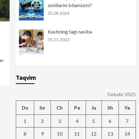
omillarini bilamizmi?
05.09.2024
Kasbning tagi nasiba
01.11.2023
an
g
Taqvim
Dekabr 2025
Du
Se
Ch
Pa
Ju
Sh
Ya
1
2
3
4
5
6
7
8
9
10
11
12
13
14