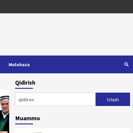
Mulohaza
Qidirish
Qidirshish:
Muammo