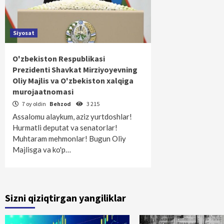
Siyosat
O'zbekiston Respublikasi
Prezidenti Shavkat Mirziyoyevning
Oliy Majlis va O'zbekiston xalqiga
murojaatnomasi
7 oy oldin
Behzod
3 215
Assalomu alaykum, aziz yurtdoshlar!
Hurmatli deputat va senatorlar!
Muhtaram mehmonlar! Bugun Oliy
Majlisga va ko'p…
Sizni qiziqtirgan yangiliklar