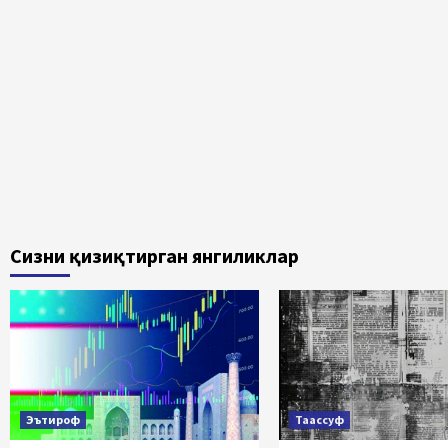
Сизни қизиқтирган янгиликлар
Эътироф
Таассуф