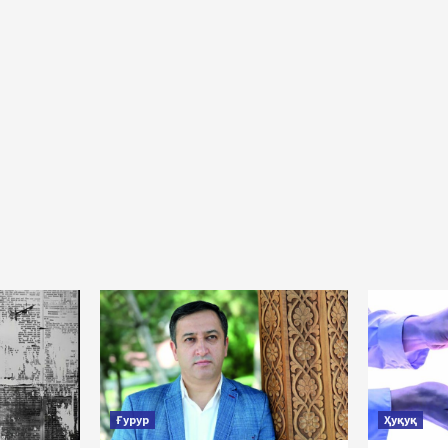
Ғурур
Ҳуқуқ