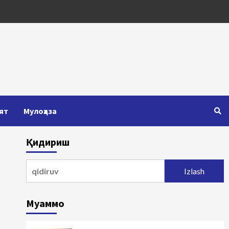
ят
Мулоҳаза
Қидириш
Qidirshish:
Муаммо