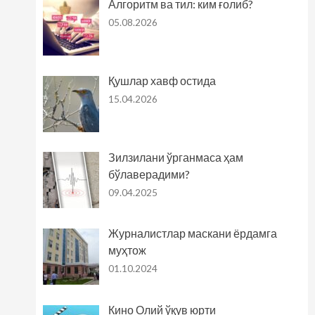
Алгоритм ва тил: ким ғолиб?
05.08.2026
Қушлар хавф остида
15.04.2026
Зилзилани ўрганмаса ҳам
бўлаверадими?
09.04.2025
Журналистлар маскани ёрдамга
муҳтож
01.10.2024
Кино Олий ўқув юрти