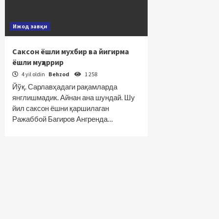
Ижод завқи
Саксон ёшли мухбир ва йигирма
ёшли муҳаррир
4 yil oldin
Behzod
1 258
Йўқ. Сарлавҳадаги рақамларда
янглишмадик. Айнан ана шундай. Шу
йил саксон ёшни қаршилаган
Ражаббой Багиров Ангренда…