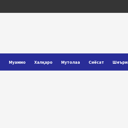
Т
Муаммо
Халқаро
Мутолаа
Сиёсат
Шеъри