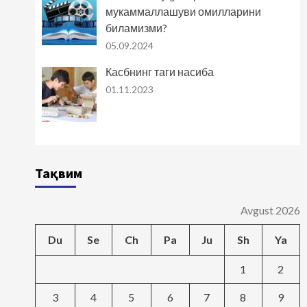
мукаммаллашуви омилларини
биламизми?
05.09.2024
Касбнинг таги насиба
01.11.2023
Тақвим
Avgust 2026
Du
Se
Ch
Pa
Ju
Sh
Ya
1
2
3
4
5
6
7
8
9