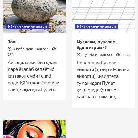
Кўнгил кечинмалари
Кўнгил кечинмалари
Тош
Муаллим, муаллим,
ёдингиздами?
4 hafta oldin
Behzod
174
2 yil oldin
Behzod
4 160
Айтадиларки, бир одам
Болалигим Бухоро
дарё ёқалаб келаётиб,
вилояти (ҳозирги Навоий
каттакон ёмби топиб
вилояти) Қизилтепа
олди. Қўйнидан ёнғоғини
туманидаги Пўлат
олиб, чақмоқчи бўлиб…
қишлоғида ўтган. У
пайтлар ер юмшоқ…