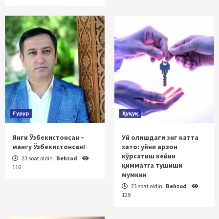
Ғурур
Ҳуқуқ
Янги Ўзбекистонсан –
Уй олишдаги энг катта
мангу Ўзбекистонсан!
хато: уйни арзон
кўрсатиш кейин
23 soat oldin
Behzod
қимматга тушиши
116
мумкин
23 soat oldin
Behzod
129