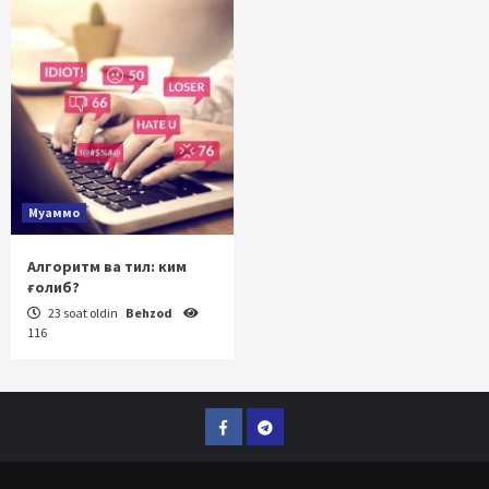
Муаммо
Алгоритм ва тил: ким
ғолиб?
23 soat oldin
Behzod
116
Facebook
Telegram