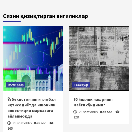
Сизни қизиқтирган янгиликлар
Эътироф
Таассуф
Ўзбекистон янги глобал
90 йиллик нашрнинг
иқтисодиётда ишончли
маёғи сўндими?
инвестиция марказига
23 soat oldin
Behzod
айланмоқда
128
23 soat oldin
Behzod
165