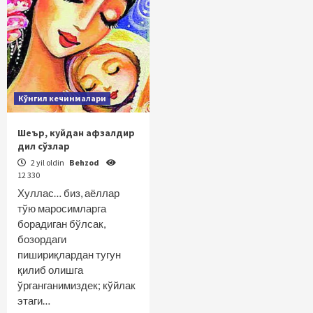
Кўнгил кечинмалари
Шеър, куйдан афзалдир
дил сўзлар
2 yil oldin
Behzod
12 330
Хуллас… биз, аёллар
тўю маросимларга
борадиган бўлсак,
бозордаги
пишириқлардан тугун
қилиб олишга
ўрганганимиздек; кўйлак
этаги…