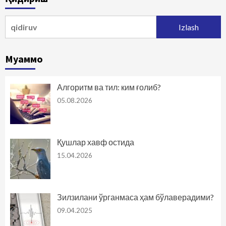
Qidirshish:
Муаммо
Алгоритм ва тил: ким ғолиб?
05.08.2026
Қушлар хавф остида
15.04.2026
Зилзилани ўрганмаса ҳам бўлаверадими?
09.04.2025