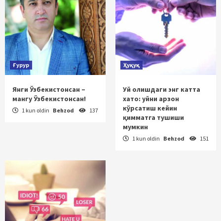
Ғурур
Ҳуқуқ
Янги Ўзбекистонсан –
Уй олишдаги энг катта
мангу Ўзбекистонсан!
хато: уйни арзон
кўрсатиш кейин
1 kun oldin
Behzod
137
қимматга тушиши
мумкин
1 kun oldin
Behzod
151