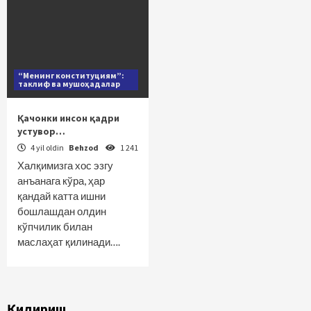
“Менинг конституциям”:
таклиф ва мушоҳадалар
Қачонки инсон қадри
устувор…
4 yil oldin
Behzod
1 241
Халқимизга хос эзгу
анъанага кўра, ҳар
қандай катта ишни
бошлашдан олдин
кўпчилик билан
маслаҳат қилинади….
Қидириш