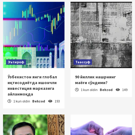
Эътироф
Таассуф
Ўзбекистон янги глобал
90 йиллик нашрнинг
иқтисодиётда ишончли
маёғи сўндими?
инвестиция марказига
1 kun oldin
Behzod
149
айланмоқда
1 kun oldin
Behzod
193