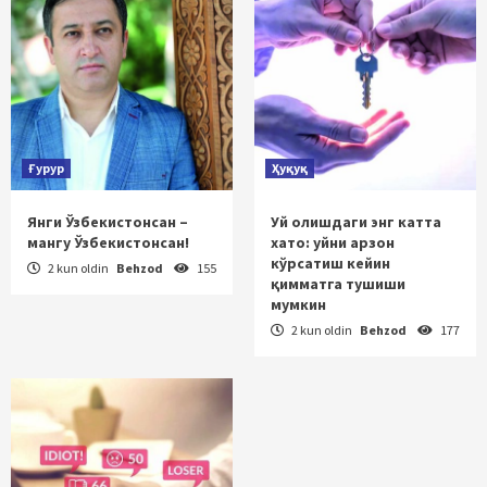
Ғурур
Ҳуқуқ
Янги Ўзбекистонсан –
Уй олишдаги энг катта
мангу Ўзбекистонсан!
хато: уйни арзон
кўрсатиш кейин
2 kun oldin
Behzod
155
қимматга тушиши
мумкин
2 kun oldin
Behzod
177