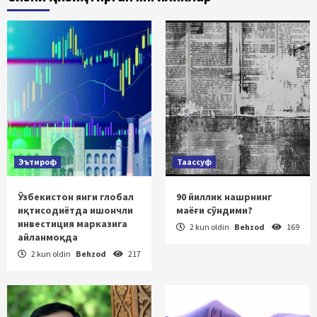
Эътироф
Таассуф
Ўзбекистон янги глобал
90 йиллик нашрнинг
иқтисодиётда ишончли
маёғи сўндими?
инвестиция марказига
2 kun oldin
Behzod
169
айланмоқда
2 kun oldin
Behzod
217