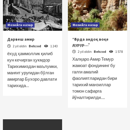
Мозийга назар
Мозийга назар
Дарвеш амир
“Ғорда андоқ воқе
дурур…”
2 yil oldin
Behzod
1 243
2 yil oldin
Behzod
1 578
ёхуд ҳаммоллик қилиб
Халқаро Амир Темур
кун кечирган ҳукмдор
жамоат фондининг бу
Тарихимиздан маълумки,
галги амалий
манғит уруғидан бўлган
фаолиятларидан бири
амирлар Бухоро давлати
тарихий манзиллар
тарихида…
томон сафарга
йўналтирилди….