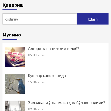
Қидириш
Qidirshish:
Муаммо
Алгоритм ва тил: ким ғолиб?
05.08.2026
Қушлар хавф остида
15.04.2026
Зилзилани ўрганмаса ҳам бўлаверадими?
09.04.2025