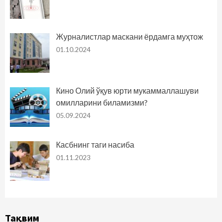
Журналистлар маскани ёрдамга муҳтож
01.10.2024
Кино Олий ўқув юрти мукаммаллашуви
омилларини биламизми?
05.09.2024
Касбнинг таги насиба
01.11.2023
Тақвим