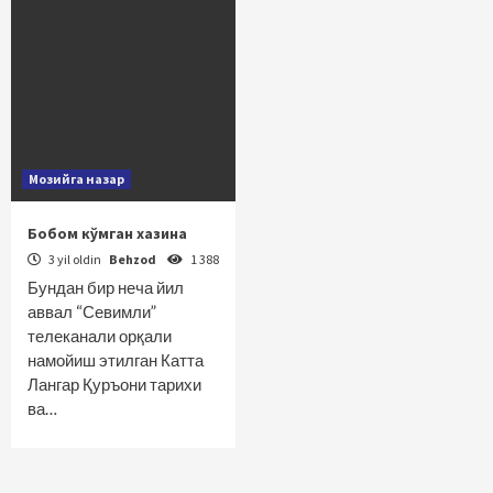
Мозийга назар
Бобом кўмган хазина
3 yil oldin
Behzod
1 388
Бундан бир неча йил
аввал “Севимли”
телеканали орқали
намойиш этилган Катта
Лангар Қуръони тарихи
ва…