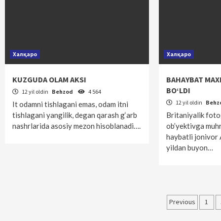
Халқаро
Халқаро
KUZGUDA OLAM AKSI
BAHAYBAT MA
BO‘LDI
12 yil oldin
Behzod
4 564
12 yil oldin
Behz
It odamni tishlagani emas, odam itni
tishlagani yangilik, degan qarash g‘arb
Britaniyalik foto
nashr­larida asosiy mezon hisoblanadi….
ob’yektivga muhr
haybatli jonivor
yildan buyon…
Maqolal
Previous
1
bo‘yich