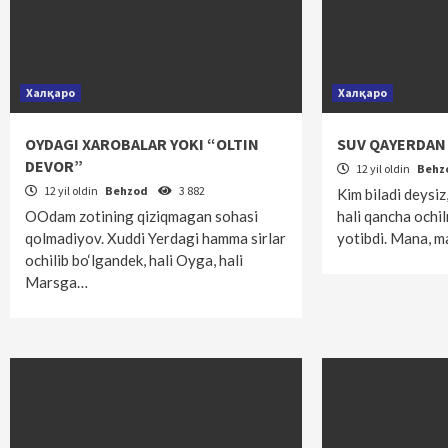
Халқаро
Халқаро
OYDAGI XAROBALAR YOKI “OLTIN
SUV QAYERDAN 
DEVOR”
12 yil oldin
Behz
12 yil oldin
Behzod
3 882
Kim biladi deysiz
OOdam zotining qiziqmagan sohasi
hali qancha ochil
qolmadiyov. Xuddi Yerdagi hamma sirlar
yotibdi. Mana, m
ochilib bo‘lgandek, hali Oyga, hali
Marsga…