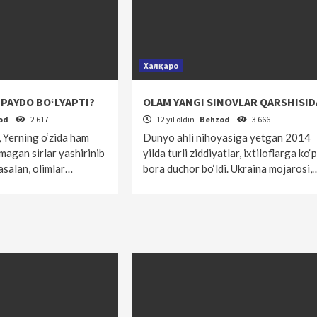
Халқаро
PAYDO BO‘LYAPTI?
OLAM YANGI SINOVLAR QARSHISID
od
2 617
12 yil oldin
Behzod
3 666
, Yerning o‘zida ham
Dunyo ahli nihoyasiga yetgan 2014
magan sirlar yashirinib
yilda turli ziddiyatlar, ixtiloflarga ko‘p
asalan, olimlar…
bora duchor bo‘ldi. Ukraina mojarosi,