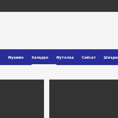
Т
Муаммо
Халқаро
Мутолаа
Сиёсат
Шеъри