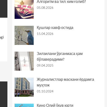
Алгоритм ва тил: ким ғолиб?
05.08.2026
Қушлар хавф остида
15.04.2026
agi
Зилзилани ўрганмаса ҳам
бўлаверадими?
09.04.2025
Журналистлар маскани ёрдамга
муҳтож
01.10.2024
Кино Олий ўқув юрти