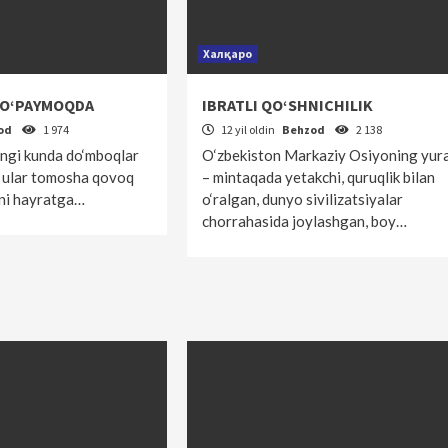
Халқаро
KO‘PAYMOQDA
IBRATLI QO‘SHNICHILIK
od
1 974
12 yil oldin
Behzod
2 138
ungi kunda do‘mboqlar
O‘zbekiston Markaziy Osiyoning yur
ri ular tomosha qovoq
– mintaqada yetakchi, quruqlik bilan
ikni hayratga…
o‘ralgan, dunyo sivilizatsiyalar
chorrahasida joylashgan, boy…