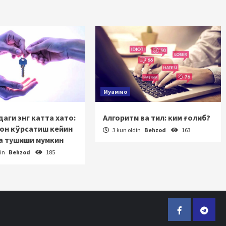
Муаммо
аги энг катта хато:
Алгоритм ва тил: ким ғолиб?
зон кўрсатиш кейин
3 kun oldin
Behzod
163
а тушиши мумкин
din
Behzod
185
Facebook
Telegr