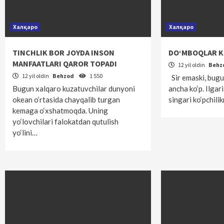
Халқаро
Халқаро
TINCHLIK BOR JOYDA INSON
DO‘MBOQLAR 
MANFAATLARI QAROR TOPADI
12 yil oldin
Behz
12 yil oldin
Behzod
1 550
Sir emaski, bug
Bugun xalqaro kuzatuvchilar dunyoni
ancha ko‘p. Ilga
okean o‘rtasida chayqalib turgan
singari ko‘pchil
kemaga o‘xshatmoqda. Uning
yo‘lovchilari falokatdan qutulish
yo‘lini…