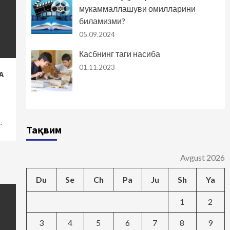
мукаммаллашуви омилларини
биламизми?
05.09.2024
Касбнинг таги насиба
01.11.2023
A
…
Тақвим
Avgust 2026
Du
Se
Ch
Pa
Ju
Sh
Ya
1
2
3
4
5
6
7
8
9