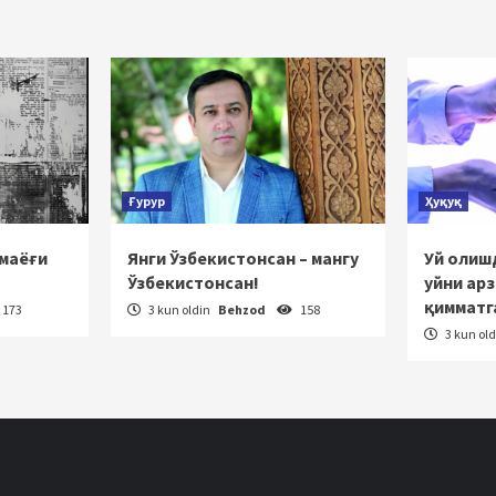
lanish
Ғурур
Ҳуқуқ
 маёғи
Янги Ўзбекистонсан – мангу
Уй олишд
Ўзбекистонсан!
уйни ар
қимматг
173
3 kun oldin
Behzod
158
3 kun ol