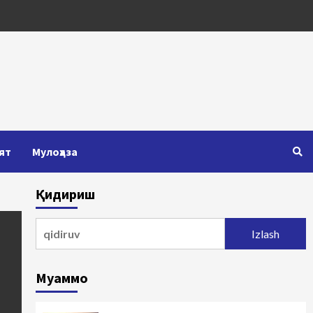
ят
Мулоҳаза
Қидириш
Qidirshish:
Муаммо