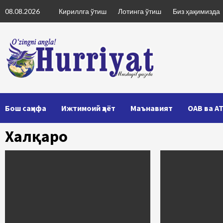
Skip
08.08.2026
Кириллга ўтиш
Лотинга ўтиш
Биз ҳақимизда
to
content
Бош саҳифа
Ижтимоий ҳаёт
Маънавият
ОАВ ва А
Халқаро