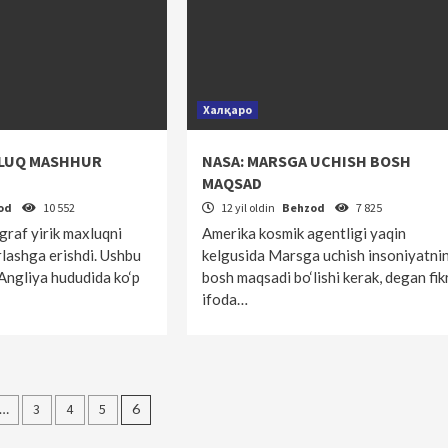
Халқаро
XLUQ MASHHUR
NASA: MARSGA UCHISH BOSH
MAQSAD
od
10 552
12 yil oldin
Behzod
7 825
graf yirik maxluqni
Amerika kosmik agentligi yaqin
lashga erishdi. Ushbu
kelgusida Marsga uchish insoniyatni
 Angliya hududida ko‘p
bosh maqsadi bo‘lishi kerak, degan fik
ifoda…
ar
…
3
4
5
6
a