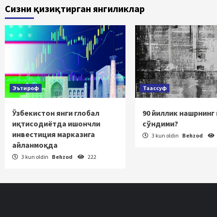
Сизни қизиқтирган янгиликлар
harakat
Эътироф
Таассуф
Ўзбекистон янги глобал
90 йиллик нашрнинг
иқтисодиётда ишончли
сўндими?
инвестиция марказига
3 kun oldin
Behzod
айланмоқда
3 kun oldin
Behzod
222