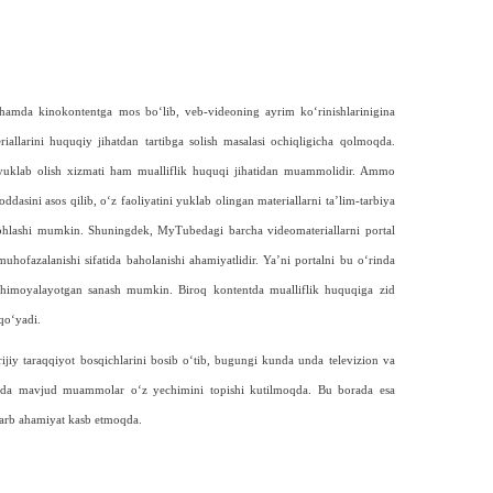
 hamda kinokontentga mos bo‘lib, veb-videoning ayrim ko‘rinishlarinigina
riallarini huquqiy jihatdan tartibga solish masalasi ochiqligicha qolmoqda.
klab olish xizmati ham mualliflik huquqi jihatidan muammolidir. Ammo
ini asos qilib, o‘z faoliyatini yuklab olingan materiallarni ta’lim-tarbiya
 izohlashi mumkin. Shuningdek, MyTubedagi barcha videomateriallarni portal
uhofazalanishi sifatida baholanishi ahamiyatlidir. Ya’ni portalni bu o‘rinda
himoyalayotgan sanash mumkin. Biroq kontentda mualliflik huqu­qiga zid
qo‘yadi.
ijiy taraqqiyot bosqichlarini bosib o‘tib, bugungi kunda unda televizion va
ilda mavjud muammolar o‘z yechimini topishi kutilmoqda. Bu borada esa
lzarb ahamiyat kasb etmoqda.