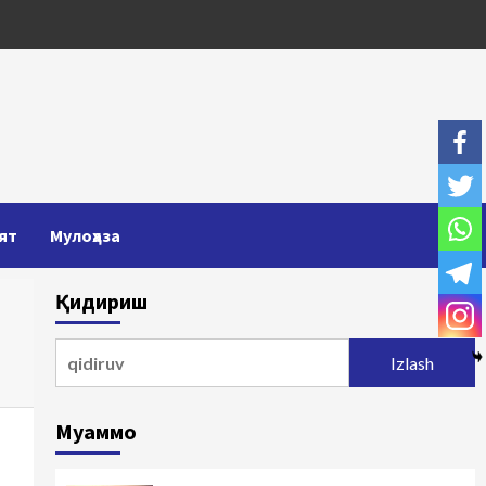
ят
Мулоҳаза
Қидириш
Qidirshish:
Муаммо