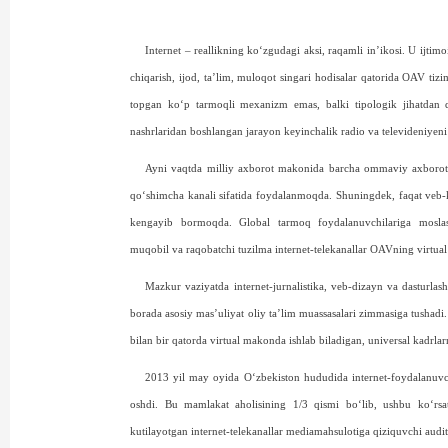
Internet – reallikning ko‘zgudagi aksi, raqamli in’ikosi. U ijti
chiqarish, ijod, ta’lim, muloqot singari hodisalar qatorida OAV tizi
topgan ko‘p tarmoqli mexanizm emas, balki tipologik jihatdan q
nashrlaridan boshlangan jarayon keyinchalik radio va televideniyen
Ayni vaqtda milliy axborot makonida barcha ommaviy axborot vo
qo‘shimcha kanali sifatida foydalanmoqda. Shuningdek, faqat veb-k
kengayib bormoqda. Global tarmoq foydalanuvchilariga moslasht
muqobil va raqobatchi tuzilma internet-telekanallar OAVning virtua
Mazkur vaziyatda internet-jurnalistika, veb-dizayn va dasturlash 
borada asosiy mas’uliyat oliy ta’lim muassasalari zimmasiga tushadi.
bilan bir qatorda virtual makonda ishlab biladigan, universal kadrlar
2013 yil may oyida O‘zbekiston hududida internet-foydalanuvchi
oshdi. Bu mamlakat aholisining 1/3 qismi bo‘lib, ushbu ko‘rsat
kutilayotgan internet-telekanallar mediamahsulotiga qiziquvchi au