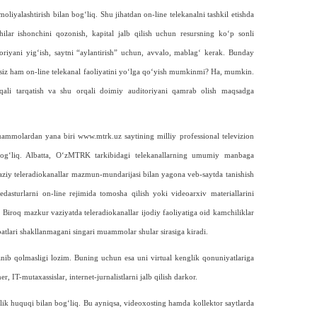
moliyalashtirish bilan bog‘liq. Shu jihatdan on-line telekanalni tashkil etishda
ilar ishonchini qozonish, kapital jalb qilish uchun resursning ko‘p sonli
itoriyani yig‘ish, saytni “aylantirish” uchun, avvalo, mablag‘ kerak. Bunday
lsiz ham on-line telekanal faoliyatini yo‘lga qo‘yish mumkinmi? Ha, mumkin.
qali tarqatish va shu orqali doimiy auditoriyani qamrab olish maqsadga
uammolardan yana biri www.mtrk.uz saytining milliy professional televizion
 bog‘liq. Albatta, O‘zMTRK tarkibidagi telekanallarning umumiy manbaga
rkaziy teleradiokanallar mazmun-mundarijasi bilan yagona veb-saytda tanishish
dasturlarni on-line rejimida tomosha qilish yoki videoarxiv materiallarini
. Biroq mazkur vaziyatda teleradiokanallar ijodiy faoliyatiga oid kamchiliklar
atlari shakllanmagani singari muammolar shular sirasiga kiradi.
anib qolmasligi lozim. Buning uchun esa uni virtual kenglik qonuniyatlariga
, IT-mutaxassislar, internet-jurnalistlarni jalb qilish darkor.
k huquqi bilan bog‘liq. Bu ayniqsa, videoxosting hamda kollektor saytlarda