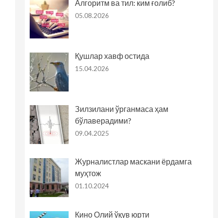
Алгоритм ва тил: ким ғолиб?
05.08.2026
Қушлар хавф остида
15.04.2026
Зилзилани ўрганмаса ҳам
бўлаверадими?
09.04.2025
Журналистлар маскани ёрдамга
муҳтож
01.10.2024
Кино Олий ўқув юрти