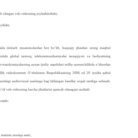
b olingan veb-videoning joylashtirilishi;
yilishi;
sida dolzarb muammolardan biri bo‘lib, huqu­qiy jihatdan uning maqbul
oitida global tarmoq, telekommunikatsiyalar taraqqiyoti va faoliyatining
et-translyatsiyalarning aynan ijodiy aspektlari milliy qonunchilikda e’tibordan
flik videokontenti O‘zbekiston Respublikasining 2006 yil 20 iyulda qabul
nidagi audiovizual asarlarga bag‘ishlangan bandlar or­qali tartibga solinadi.
rif veb-videoning barcha jihatlarini qamrab olmagani seziladi:
ratdir:
matnsiz musiqa asari;