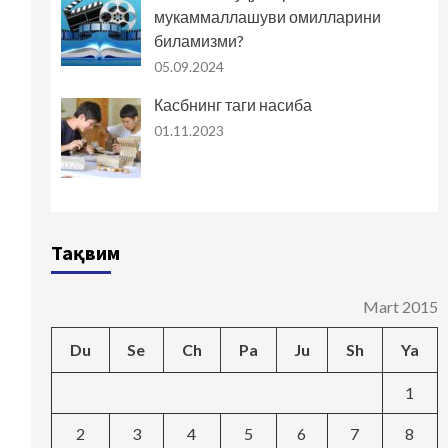
мукаммаллашуви омилларини
биламизми?
05.09.2024
Касбнинг таги насиба
01.11.2023
Тақвим
Mart 2015
Du
Se
Ch
Pa
Ju
Sh
Ya
1
2
3
4
5
6
7
8