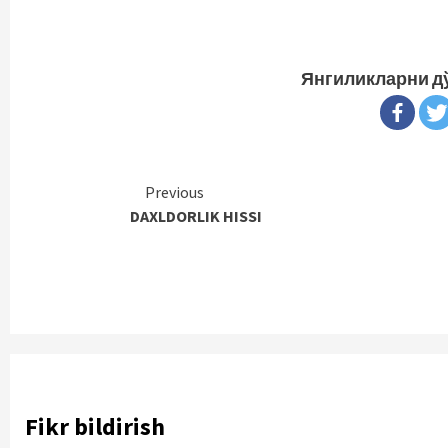
Янгиликларни д
Continue
Previous
DAXLDORLIK HISSI
Reading
Fikr bildirish