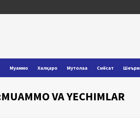
Т
Муаммо
Халқаро
Мутолаа
Сиёсат
Шеъри
I:MUAMMO VA YECHIMLAR