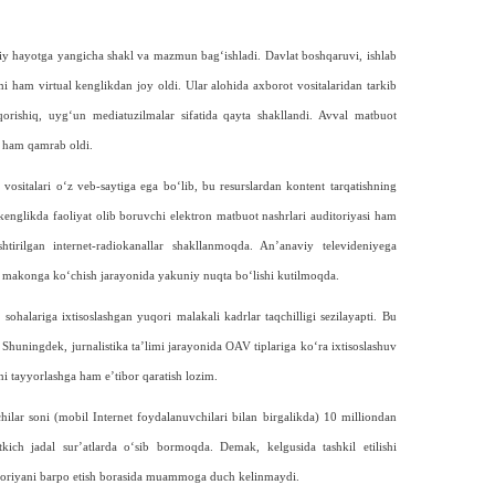
moiy hayotga yangicha shakl va mazmun bag‘ishladi. Davlat boshqaruvi, ishlab
mi ham virtual kenglikdan joy oldi. Ular alohida axborot vositalaridan tarkib
orishiq, uyg‘un mediatuzilmalar sifatida qayta shakllandi. Avval matbuot
i ham qamrab oldi.
sitalari o‘z veb-saytiga ega bo‘lib, bu resurslardan kontent tarqatishning
englikda faoliyat olib boruvchi elektron matbuot nashrlari auditoriyasi ham
irilgan internet-radiokanallar shakllanmoqda. An’anaviy televideniyega
l makonga ko‘chish jarayo­nida yakuniy nuqta bo‘lishi kutilmoqda.
sohalariga ixtisoslashgan yuqori malakali kadrlar taqchilligi sezilayapti. Bu
 Shuningdek, jurnalistika ta’limi jarayonida OAV tiplariga ko‘ra ixtisoslashuv
ni tayyorlashga ham e’tibor qaratish lozim.
lar soni (mobil Internet foydalanuvchilari bilan birgalikda) 10 milliondan
kich jadal sur’atlarda o‘sib bormoqda. Demak, kelgusida tashkil etilishi
ditoriyani barpo etish borasida muammoga duch kelinmaydi.