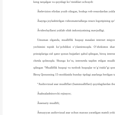
keng tarqalgan va quyidagi ko‘rinishlari uchraydi:
Âtelevizion efirdan yozib olingan, boshqa veb-resurslardan yukla
Âsaytga joylashtirilgan videomateriallarga resurs logotipining qo‘
Âvideofayllarni yuklab olish imkoniyatining mavjudligi.
Umuman olganda, mualliflik huquqi masalasi internet miqyo
yechimini topish ko‘pchilikni o‘ylantirmoqda. O‘zbekiston shar
prinsiplariga oid qator qonun hujjatlari qabul qilingan, biroq intern
chetda qolmoqda. Shunga ko‘ra, internetda taqdim etilgan mualli
qilingan “Mualliflik huquqi va turdosh huquqlar to‘g‘risida”gi qonu
Biroq Qonunning 15-moddasida bunday tipdagi asarlarga berilgan ta’
“Audiovizual asar mualliflari (hammualliflari) quyidagilardan ibo
Âsahnalashtiruvchi rejissyor;
Âssenariy muallifi;
Âmuayyan audiovizual asar uchun maxsus yaratilgan matnli yoki 