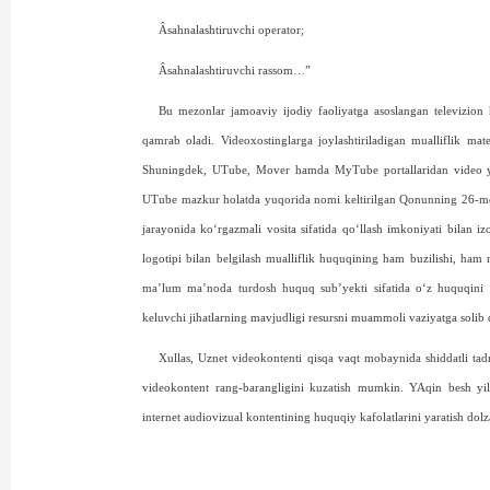
Âsahnalashtiruvchi operator;
Âsahnalashtiruvchi rassom…”
Bu mezonlar jamoaviy ijodiy faoliyatga asoslangan televizion
qamrab oladi. Videoxostinglarga joylashtiriladigan mualliflik mate
Shuningdek, UTube, Mover hamda MyTube portallaridan video yu
UTube mazkur holatda yuqorida nomi keltirilgan Qonunning 26-moddas
jarayonida ko‘rgazmali vosita sifatida qo‘llash imko­niyati bilan
logotipi bilan belgilash mualliflik huquqining ham buzilishi, ham m
ma’lum ma’noda turdosh huquq sub’­yekti sifatida o‘z huquqini 
keluvchi jihatlarning mavjudligi resursni muammoli vaziyatga solib 
Xullas, Uznet videokontenti qisqa vaqt mobaynida shiddatli tadr
videokontent rang-barangligini kuzatish mumkin. YAqin besh y
internet audiovizual kontentining huquqiy kafolatlarini yaratish do