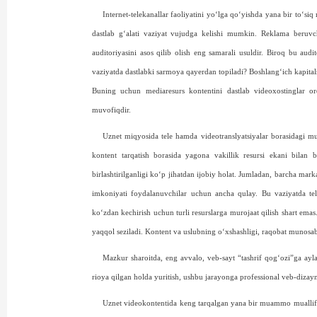
Internet-telekanallar faoliyatini yo‘lga qo‘yishda yana bir to‘siq 
dastlab g‘alati vaziyat vujudga kelishi mumkin. Reklama beruvch
auditoriyasini asos qilib olish eng samarali usuldir. Biroq bu aud
vaziyatda dastlabki sarmoya qayerdan topiladi? Boshlang‘ich kapita
Buning uchun mediaresurs kontentini dastlab videoxostinglar or
muvofiqdir.
Uznet miqyosida tele ham­da videotranslyatsiyalar borasidagi m
kontent tarqatish borasida yagona vakillik resursi ekani bilan
birlashtirilganligi ko‘p jihatdan ijobiy holat. Jumladan, barcha ma
imkoniyati foydalanuvchilar uchun ancha qulay. Bu vaziyatda tele
ko‘zdan kechirish uchun turli resurslarga murojaat qilish shart emas
yaqqol seziladi. Kontent va uslubning o‘xshashligi, raqobat munosab
Mazkur sharoitda, eng avvalo, veb-sayt “tashrif qog‘ozi”ga ayl
rioya qilgan holda yuritish, ushbu jarayonga professional veb-dizayner
Uznet videokontentida keng tarqalgan yana bir muammo muallifli