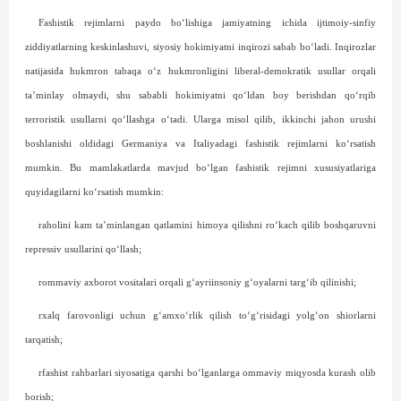
Fashistik rejimlarni paydo bo‘lishiga jamiyatning ichida ijtimoiy-sinfiy
ziddiyatlarning keskinlashuvi, siyosiy hokimiyatni inqirozi sabab bo‘ladi. Inqirozlar
natijasida hukmron tabaqa o‘z hukmronligini liberal-demokratik usullar orqali
ta’minlay olmaydi, shu sababli hokimiyatni qo‘ldan boy berishdan qo‘rqib
terroristik usullarni qo‘llashga o‘tadi. Ularga misol qilib, ikkinchi jahon urushi
boshlanishi oldidagi Germaniya va Italiyadagi fashistik rejimlarni ko‘rsatish
mumkin. Bu mamlakatlarda mavjud bo‘l­gan fashistik rejimni xususiyatlariga
quyidagilarni ko‘rsatish mumkin:
raholini kam ta’minlangan qatlamini himoya qilishni ro‘kach qilib boshqaruvni
repressiv usullarini qo‘llash;
rommaviy axborot vositalari orqali g‘ayriinsoniy g‘oya­larni targ‘ib qilinishi;
rxalq farovonligi uchun g‘amxo‘rlik qilish to‘g‘risidagi yolg‘on shiorlarni
tarqatish;
rfashist rahbarlari siyosatiga qarshi bo‘lganlarga ommaviy miqyosda kurash olib
borish;