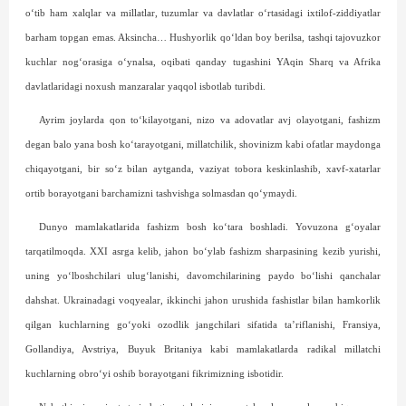
o‘tib ham xalq­lar va millatlar, tuzumlar va davlatlar o‘rtasidagi ixtilof-ziddiyatlar
barham topgan emas. Aksincha… Hushyorlik qo‘ldan boy berilsa, tash­qi tajovuzkor
kuchlar nog‘orasiga o‘ynalsa, oqibati qanday tugashini YAqin Sharq va Afrika
davlatlaridagi noxush manzaralar yaqqol isbotlab turibdi.
Ayrim joylarda qon to‘kilayotgani, nizo va adovatlar avj olayotgani, fashizm
degan balo yana bosh ko‘tarayotgani, millatchilik, shovinizm kabi ofatlar maydonga
chiqayotgani, bir so‘z bilan aytganda, vaziyat tobora keskinlashib, xavf-xatarlar
ortib borayotgani barchamizni tashvishga solmasdan qo‘ymaydi.
Dunyo mamlakatlarida fashizm bosh ko‘tara boshladi. Yovuzona g‘oyalar
tarqatilmoqda. XXI asrga kelib, jahon bo‘ylab fashizm sharpasining kezib yurishi,
uning yo‘lboshchilari ulug‘lanishi, davomchilarining paydo bo‘lishi qanchalar
dahshat. Ukrainadagi voqyealar, ikkinchi jahon urushida fashistlar bilan hamkorlik
qilgan kuchlarning go‘yoki ozodlik jangchilari sifatida ta’riflanishi, Fransiya,
Gollandiya, Avstriya, Buyuk Britaniya kabi mamlakatlarda radikal millatchi
kuchlarning obro‘yi oshib borayotgani fikrimizning isbotidir.