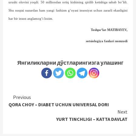
urushi olovini yoqdi. 50 milliondan ortiq kishining qirilib ketishiga sabab bo‘ldi.
Shu nuqtai nazardan ham yangi fashizm g‘oyasi insoniyat uchun zararli ekanligini
har bir inson ang­lamog‘i lozim.
Toshpo‘lat MATIBAYEV,
sotsiologiya fanlari nomzodi
Янгиликларни дўстларингизга улашинг
Continue
Previous
QORA CHOY – DIABET UCHUN UNIVERSAL DORI
Reading
Next
YURT TINCHLIGI – KATTA DAVLAT