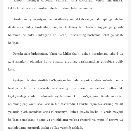
Nahotki, insoniyat tarixdagi xatolarini yana takrorlasa, xulosa chiqarmasa.
Ikkinchi jahon urushi azob-uqubatlarini shunchalar tez unutsa.
Urush olovi yonayotgan mamlakatlardagi murakkab vaziyat tahlil qilinganida bu
davlatlarda milliy birdamlik, hamjihatlik tamoyillari bar­ham topganiga guvoh
bo‘lamiz. Bu holat kimlargadir qo‘l kelib, urushlarning boshlanib ketishiga sabab
bo‘lgan.
Qaysiki xalq birlashmasa, Vatan va Millat sha’ni uchun kurashmasa, tahdid va
xavf-xatarlarni oldindan ko‘ra olmasa, urushlar, parchalanishlar girdobida qolib
ketadi.
Ayniqsa, Ukraina atrofida bo‘layotgan hodisalar soyasida teleekranlarda hamda
bosh­qa axborot vositalarida taraflarning bir-birlarini va radikal millatchilik
kayfiyatidagi aholini fashizmda ayblanishini ko‘p ko‘ryapmiz. Aslida avtoritar
rejimning eng xavfli shakllaridan biri fashizmdir. Fashistik rejim XX asrning 30-40
yillarida g‘arb mamlakatlarida (Germaniya, Italiya) paydo bo‘lib, u yerda mavjud
bo‘lgan demokratik huquq va erkinliklarni yo‘qqa chiqardi va muxolif partiya va
tashkilotlarni terroristik usulni qo‘llab yanchib tashladi.