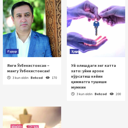
Ғурур
Ҳуқуқ
Янги Ўзбекистонсан –
Уй олишдаги энг катта
мангу Ўзбекистонсан!
хато: уйни арзон
кўрсатиш кейин
3 kun oldin
Behzod
170
қимматга тушиши
мумкин
3 kun oldin
Behzod
200