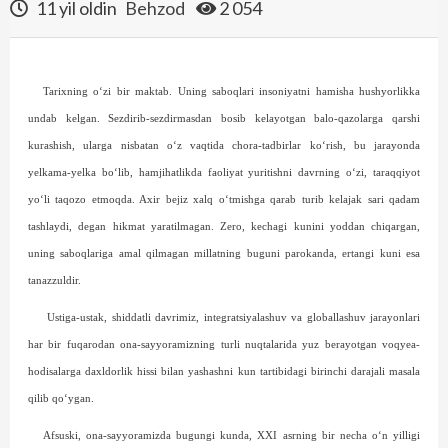
11 yil oldin
Behzod
2 054
Tarixning o‘zi bir maktab. Uning saboqlari insoniyatni hamisha hushyorlikka
undab kelgan. Sezdirib-sezdirmasdan bosib kelayotgan balo-qazolarga qarshi
kurashish, ularga nisbatan o‘z vaqtida chora-tadbirlar ko‘rish, bu jarayonda
yelkama-yelka bo‘lib, hamjihatlikda faoliyat yuritishni davrning o‘zi, taraqqiyot
yo‘li taqozo etmoqda. Axir bejiz xalq o‘tmishga qarab turib kelajak sari qadam
tashlaydi, degan hikmat yaratilmagan. Zero, kechagi kunini yoddan chiqargan,
uning saboqlariga amal qilmagan millatning buguni parokanda, ertangi kuni esa
tanazzuldir.
Ustiga-ustak, shiddatli davrimiz, integratsiyalashuv va globallashuv jarayonlari
har bir fuqarodan ona-sayyoramizning turli nuqtalarida yuz berayotgan voqyea-
hodisalarga daxldorlik his­si bilan yashashni kun tartibidagi birinchi darajali masala
qilib qo‘ygan.
Afsuski, ona-sayyoramizda bugungi kunda, XXI asrning bir necha o‘n yilligi