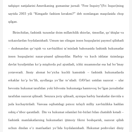
tadqiqot natijalarini Amerikaning gumanitar jurnali “Free Inquiry”(Fri Inquri)ning
saytida 2003 yili “Kimgadir fashizm kerakmi?” deb nomlangan maqolasida chop
qilgan.
Birinchidan, fashistik tuzumlar doim millatchilik shiorlar, timsollar, qo‘shiqlar va
xokazolardan foydalanishadi. Umum tan olingan inson huquqlarini paymol qilishadi
– dushmandan qo‘r­qish va xavf­sizlikni ta’minlash bahonasida fashistik hukumatlar
inson huquqlarini nazar-pisand qilmaydilar. Harbiy va kuch ishlatar tizimlarga
davlat byudjetidan ko‘p miqdorda pul ajratiladi, ichki muammolar esa hal bo‘lmay
yotaveradi. Jinsiy alomat bo‘yicha kuchli kamsitish – fashistik hukumatlarda
erkaklar ko‘p bo‘lib, ayollarga yo‘llar to‘siladi. OAVlari ustidan nazorat – ular
bevosita hukumat tarafidan yoki bilvosita hukumatga hamtovoq bo‘lgan jurnalist­lar
tarafidan nazorat qilinadi. Senzura joriy qilinadi, ayniqsa harbiy harakatlar davrida u
juda kuchaytiriladi. Vasvasa oqi­batidagi psixoz tufayli milliy xavfsizlikka haddan
oshiq e’tibor qaratiladi.
Din va hukumat odamlari bir-birlari bilan chatishib ketadi –
fashistik mamlakatlarning hukumatlari ijtimoiy fikrni boshqarish, nazorat qilish
uchun dindan o‘z manfaatlari yo‘lida foydalanishadi. Hukumat peshvolari diniy