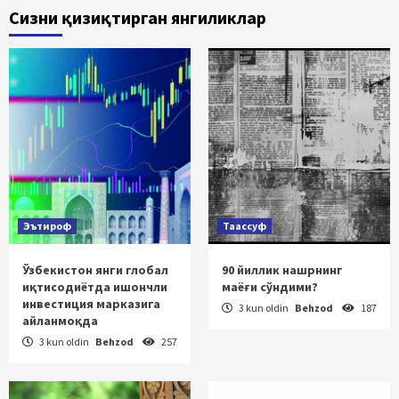
Сизни қизиқтирган янгиликлар
Эътироф
Таассуф
Ўзбекистон янги глобал
90 йиллик нашрнинг
иқтисодиётда ишончли
маёғи сўндими?
инвестиция марказига
3 kun oldin
Behzod
187
айланмоқда
3 kun oldin
Behzod
257