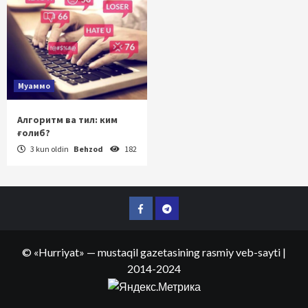
Муаммо
Алгоритм ва тил: ким
ғолиб?
3 kun oldin
Behzod
182
Facebook
Telegram
©
«Hurriyat»
— mustaqil gazetasining rasmiy veb-sayti
|
2014-2024