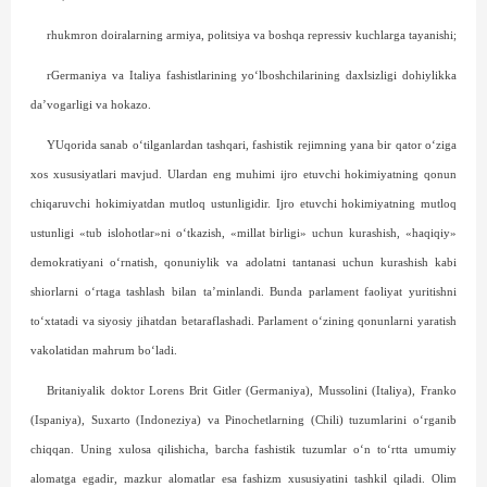
rhukmron doiralarning armiya, politsiya va boshqa repressiv kuchlarga tayanishi;
rGermaniya va Italiya fa­shist­larining yo‘lboshchilarining daxlsizligi dohiylikka
da’vogarligi va hokazo.
YUqorida sanab o‘tilganlardan tashqari, fashistik rejimning yana bir qator o‘ziga
xos xususiyatlari mavjud. Ulardan eng muhimi ijro etuvchi hokimiyatning qonun
chiqaruvchi hokimiyatdan mutloq ustunligidir. Ijro etuvchi hokimiyatning mutloq
ustunligi «tub islohotlar»ni o‘tkazish, «millat birligi» uchun kurashish, «haqiqiy»
demokratiyani o‘rnatish, qonuniylik va adolatni tantanasi uchun kurashish kabi
shiorlarni o‘rtaga tashlash bilan ta’minlandi. Bunda parlament faoliyat yuritishni
to‘xtatadi va siyosiy jihatdan betaraflashadi. Parlament o‘zining qonunlarni yaratish
vakolatidan mahrum bo‘ladi.
Britaniyalik doktor Lorens Brit Gitler (Germaniya), Mussolini (Italiya), Franko
(Ispaniya), Suxarto (Indoneziya) va Pinochetlarning (Chili) tuzumlarini o‘rganib
chiqqan. Uning xulosa qilishicha, barcha fashis­tik tuzumlar o‘n to‘rtta umumiy
alomatga egadir, mazkur alomatlar esa fashizm xususiyatini tashkil qiladi. Olim