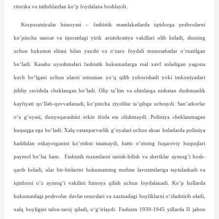
ritorika va istilohlardan ko‘p foydalana boshlaydi.
Korporatsiyalar himoyasi – fashistik mamlakatlarda iqtidorga peshvolarni
ko‘pincha sanoat va tijoratdagi yirik aris­tokratiya vakillari olib keladi, shuning
uchun hukumat elitasi bilan yaxshi va o‘zaro foydali munosabatlar o‘rnatilgan
bo‘ladi. Kasaba uyushmalari fashistik hukumatlarga real xavf soladigan yagona
kuch bo‘lgani uchun ularni umuman yo‘q qilib yuborishadi yoki imkoniyatlari
jiddiy ravishda cheklangan bo‘ladi. Oliy ta’lim va olimlarga nisbatan dushmanlik
kayfiyati qo‘llab-quvvatlanadi, ko‘pincha ziyolilar ta’qibga uchraydi. San’atkorlar
o‘z g‘oyasi, dunyoqarashini erkin ifoda eta olishmaydi. Politsiya cheklanmagan
huquqga ega bo‘ladi. Xalq vatanparvarlik g‘oyalari uchun aksar holatlarda politsiya
haddidan oshayotganini ko‘rishni istamaydi, hatto o‘zining fuqaroviy huquqlari
paymol bo‘lsa ham.
Fashistik tuzumlarni tanish-bilish va sheriklar aymog‘i bosh­
qarib keladi, ular bir-birlarini hukumatning muhim lavozimlariga tayinlashadi va
iqtidorni o‘z aymog‘i vakilini himoya qilish uchun foydalanadi. Ko‘p hollarda
hukumatdagi peshvolar davlat­ ­res­urs­­lari va xazinadagi boyliklarni o‘zlashtirib oladi,
xalq boyligini talon-taroj qiladi, o‘g‘irlaydi. Fashizm 1939-1945 yillarda II jahon