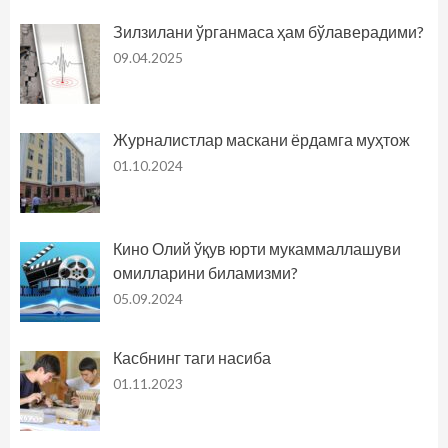
Зилзилани ўрганмаса ҳам бўлаверадими?
09.04.2025
Журналистлар маскани ёрдамга муҳтож
01.10.2024
Кино Олий ўқув юрти мукаммаллашуви
омилларини биламизми?
05.09.2024
Касбнинг таги насиба
01.11.2023