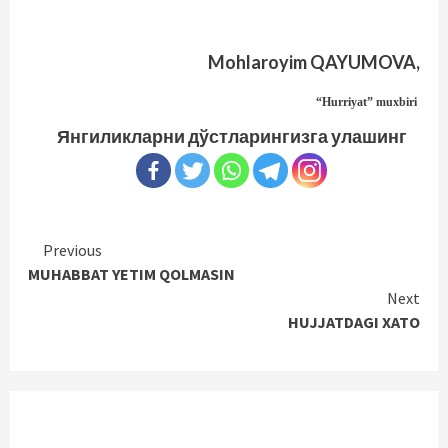
Mohlaroyim QAYUMOVA,
“Hurriyat” muxbiri
Янгиликларни дўстларингизга улашинг
Continue
Previous
MUHABBAT YETIM QOLMASIN
Reading
Next
HUJJATDAGI XATO