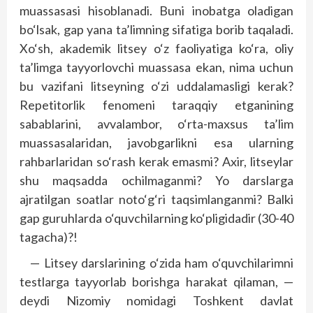
muassasasi hisoblanadi. Buni inobatga oladigan
bo‘lsak, gap yana ta’limning sifatiga borib taqaladi.
Xo‘sh, akademik litsey o‘z faoliyatiga ko‘ra, oliy
ta’limga tayyorlovchi muassasa ekan, nima uchun
bu vazifani litseyning o‘zi uddalamasligi kerak?
Repetitorlik fenomeni taraqqiy etganining
sabablarini, avvalambor, o‘rta-maxsus ta’lim
muassasalaridan, javobgarlikni esa ularning
rahbarlaridan so‘rash kerak emasmi? Axir, litseylar
shu maqsadda ochilmaganmi? Yo darslarga
ajratilgan soatlar noto‘g‘ri taqsimlanganmi? Balki
gap guruhlarda o‘quvchilarning ko‘pligidadir (30-40
tagacha)?!
— Litsey darslarining o‘zida ham o‘quvchilarimni
testlarga tayyorlab borishga harakat qilaman, —
deydi Nizomiy nomidagi Toshkent davlat