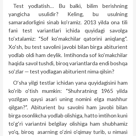
Test yodlatish… Bu balki, bilim berishning
yangicha usulidir? Keling, bu usulning
samaradorligini sinab ko‘ramiz. 2013 yilda ona tili
fani test variantlari ichida quyidagi savolga
to‘xtalamiz: “Sof ko‘makchilar qatorini aniqlang”.
Xo‘sh, bu test savolini javobi bilan birga abiturient
yodlab oldi ham deylik. Imtihonda sof ko‘makchilar
haqida savol tushdi, biroq variantlarda endi boshqa
so‘zlar — test yodlagan abiturient nima qilsin?
O‘sha yilgi testlar ichidan yana quyidagisini ham
ko‘rib o‘tish mumkin: “Shuhratning 1965 yilda
yozilgan qaysi asari uning nomini elga mashhur
qilgan?”. Abiturient bu savolni ham javobi bilan
birga osonlikcha yodlab olishiga, hatto imtihon kuni
to‘g‘ri variantni belgilay olishiga ham shubhamiz
yo‘q, biroq
asarning o‘zini o‘qimay turib, u nimasi