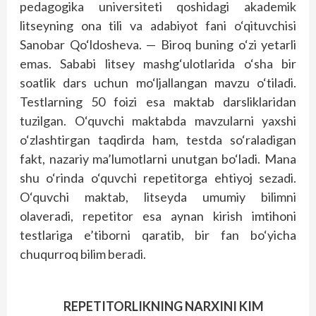
pedagogika universiteti qoshidagi akademik
litseyning ona tili va adabiyot fani o‘qituvchisi
Sanobar Qo‘ldosheva. — Biroq buning o‘zi yetarli
emas. Sababi litsey mashg‘ulotlarida o‘sha bir
soatlik dars uchun mo‘ljallangan mavzu o‘tiladi.
Testlarning 50 foizi esa maktab darsliklaridan
tuzilgan. O‘quvchi maktabda mavzularni yaxshi
o‘zlashtirgan taqdirda ham, testda so‘raladigan
fakt, nazariy ma’lumotlarni unutgan bo‘ladi. Mana
shu o‘rinda o‘quvchi repetitorga ehtiyoj sezadi.
O‘quvchi maktab, litseyda umumiy bilimni
olaveradi, repetitor esa aynan kirish imtihoni
testlariga e’tiborni qaratib, bir fan bo‘yicha
chuqurroq bilim beradi.
REPETITORLIKNING NARXINI KIM