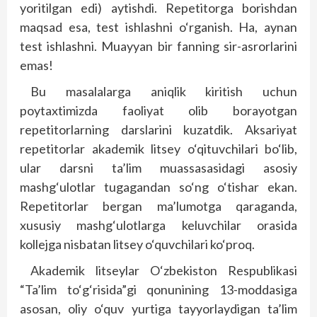
yoritilgan edi) aytishdi. Repetitorga borishdan
maqsad esa, test ishlashni o‘rganish. Ha, aynan
test ishlashni. Muayyan bir fanning sir-asrorlarini
emas!
Bu masalalarga aniqlik kiritish uchun
poytaxtimizda faoliyat olib borayotgan
repetitorlarning darslarini kuzatdik. Aksariyat
repetitorlar akademik litsey o‘qituvchilari bo‘lib,
ular darsni ta’lim muassasasidagi asosiy
mashg‘ulotlar tugagandan so‘ng o‘tishar ekan.
Repetitorlar bergan ma’lumotga qaraganda,
xususiy mashg‘ulotlarga keluvchilar orasida
kollejga nisbatan litsey o‘quvchilari ko‘proq.
Akademik litseylar O‘zbekiston Respublikasi
“Ta’lim to‘g‘risida”gi qonunining 13-moddasiga
asosan, oliy o‘quv yurtiga tayyorlaydigan ta’lim