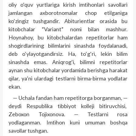
oliy o‘quv yurtlariga kirish imtihonlari savollari
jamlangan axborotnomalar chop etilganiga
ko‘zingiz tushgandir. Abiturientlar orasida bu
kitobchalar “Variant” nomi bilan mashhur.
Hoynahoy, bu kitobchalardan repetitorlar ham
shogirdlarining bilimlarini sinashda foydalanadi,
deb o‘ylayotgandirsiz. Ha, to‘g‘ri, lekin bilim
sinashda emas. Aniqrog‘i, bilimni repetitorlar
aynan shu kitobchalar yordamida berishga harakat
qilar, ya’ni ulardagi test­larni birma-birma yodlatar
ekan.
— Uchala fandan ham repetitorga borganman, —
deydi Respublika tibbiyot kolleji bitiruvchisi,
Zeboxon Tojixonova. — Testlarni rosa
yodlaganman. Imtihon kuni umuman boshqa
savollar tushgan.