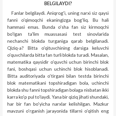
BELGILAYDI?
Fanlar belgilaydi. Aniqrog‘i, uning narxi siz qaysi
fanni o‘qimoqchi ekaningizga bog‘liq. Bu hali
hammasi emas. Bunda o‘sha fan siz kirmoqchi
bo‘lgan ta’lim muassasasi test sinovlarida
nechanchi blokda turganiga qarab belgilanadi.
Qiziq-a? Bitta o‘qituvchining darsiga keluvchi
o‘quvchilarda bitta fan turli blokda turadi. Masalan,
matematika qaysidir o‘quvchi uchun birinchi blok
fani, boshqasi uchun uchinchi blok hisoblanadi.
Bitta auditoriyada o‘tirgani bilan test­da birinchi
blok matematikani topshiradigan bola, uchinchi
blokda shu fanni topshiradigan bolaga nisbatan ikki
karra ko‘p pul to‘laydi. Yana bir qiziq jihati shundaki,
har bir fan bo‘yicha narxlar kelishilgan. Mazkur
mavzuni o‘rganish jarayonida tillarni o‘qitish eng