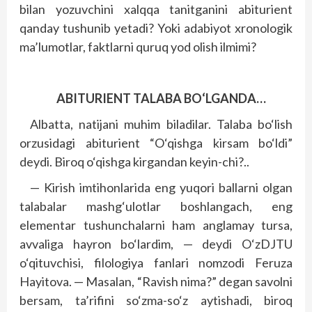
bilan yozuvchini xalq­qa tanitganini abiturient
qanday tushunib yetadi? Yoki adabiyot xronologik
ma’lumotlar, faktlarni quruq yod olish ilmimi?
ABITURIENT TALABA BO‘LGANDA…
Albatta, natijani muhim biladilar. Talaba bo‘lish
orzusidagi abiturient “O‘qishga kirsam bo‘ldi”
deydi. Biroq o‘qishga kirgandan keyin-chi?..
— Kirish imtihonlarida eng yuqori ballarni olgan
talabalar mashg‘ulotlar boshlangach, eng
elementar tushunchalarni ham anglamay tursa,
avvaliga hayron bo‘lardim, — deydi O‘zDJTU
o‘qituvchisi, filologiya fanlari nomzodi Feruza
Hayitova. — Masalan, “Ravish nima?” degan savolni
bersam, ta’rifini so‘zma-so‘z aytishadi, biroq