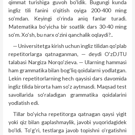
qimmat turishiga guvoh bo‘ldik. Bugungi kunda
ingliz tili fanini o‘qitish oyiga 200-400 ming
so‘mdan. Keyingi o‘rinda aniq fanlar turadi.
Matematika bo‘yicha bir soatlik dars 30-40 ming
so‘m. Xo‘sh, bu narx o‘zini qanchalik oqlaydi?..
— Universitetga kirish uchun ing­liz tilidan qo‘plab
repetitorlarga qatnaganman, — deydi O‘zDJTU
talabasi Nargiza Norqo‘zieva. — Ularning hammasi
ham grammatika bilan bog‘liq qoidalarni yodlatgan.
Lekin repetitorlarning hech qaysisi dars davomida
ingliz tilida birorta ham so‘z aytmasdi. Maqsad test
savollarida so‘raladigan grammatika qoidalarini
yodlatish edi.
Tillar bo‘yicha repetitorga qatnagan qaysi yigit
yoki qiz bilan gaplashmaylik, javobi yuqoridagidek
bo‘ldi. To‘g‘ri, testlarga javob topishni o‘rgatishni