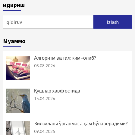
Қидириш
Qidirshish:
Муаммо
Алгоритм ва тил: ким ғолиб?
05.08.2026
Қушлар хавф остида
15.04.2026
Зилзилани ўрганмаса ҳам бўлаверадими?
09.04.2025