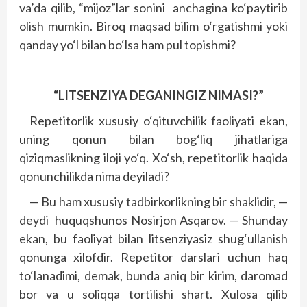
va’da qilib, “mijoz”lar sonini
anchagina ko‘paytirib
olish mumkin. Biroq maqsad bilim o‘rgatishmi yoki
qanday yo‘l bilan bo‘lsa ham pul topishmi?
“LITSENZIYA DEGANINGIZ NIMASI?”
Repetitorlik xususiy o‘qituvchilik faoliyati ekan,
uning qonun bilan bog‘liq jihatlariga
qiziqmaslikning iloji yo‘q. Xo‘sh, repetitorlik haqida
qonunchilikda nima deyiladi?
— Bu ham xususiy tadbirkorlikning bir shaklidir, —
deydi
huquqshunos Nosirjon Asqarov. — Shunday
ekan, bu faoliyat bilan litsenziyasiz shug‘ullanish
qonunga xilofdir. Repetitor darslari uchun haq
to‘lanadimi, demak, bunda aniq bir kirim, daromad
bor va u soliqqa tortilishi shart. Xulosa qilib