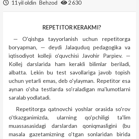
11 yil oldin
Behzod
2 630
REPETITOR KERAKMI?
— O‘qishga tayyorlanish uchun repetitorga
boryapman, — deydi Jalaquduq pedagogika va
iqtisodiyot kolleji o‘quvchisi Javohir Parpiev. —
Kollej darslarida ham kerakli bilimlar beriladi,
albatta. Lekin bu test savollariga javob topish
uchun yetarli emas, deb o‘ylayman. Repetitor esa
aynan o‘sha testlarda so‘raladigan ma’lumotlarni
saralab yodlatadi.
Repetitorga qatnovchi yoshlar orasida so‘rov
o‘tkazganimizda, ularning qo‘pchiligi ta’lim
muassasasidagi darslardan qoniqmasligini (bu
masala gazetamizning o‘tgan sonlaridan birida