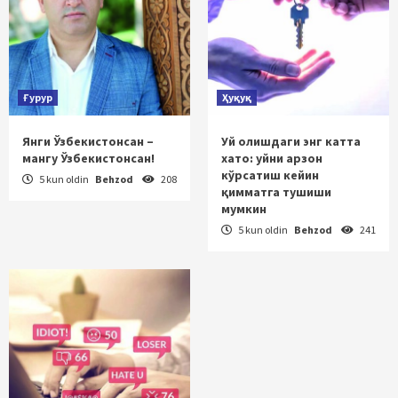
Ғурур
Ҳуқуқ
Янги Ўзбекистонсан –
Уй олишдаги энг катта
мангу Ўзбекистонсан!
хато: уйни арзон
кўрсатиш кейин
5 kun oldin
Behzod
208
қимматга тушиши
мумкин
5 kun oldin
Behzod
241