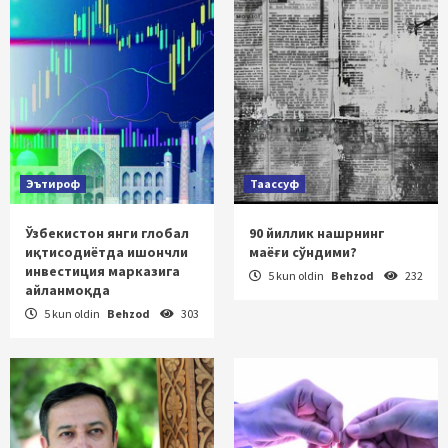
Эътироф
Таассуф
Ўзбекистон янги глобал
90 йиллик нашрнинг
иқтисодиётда ишончли
маёғи сўндими?
инвестиция марказига
5 kun oldin
Behzod
232
айланмоқда
5 kun oldin
Behzod
303