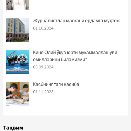
Журналистлар маскани ёрдамга муҳтож
01.10.2024
Кино Олий ўқув юрти мукаммаллашуви
омилларини биламизми?
05.09.2024
Касбнинг таги насиба
01.11.2023
Тақвим