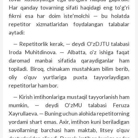
Har qanday tovarning sifati haqidagi eng to‘g‘ri
fikrni esa har doim iste’molchi — bu holatda
repetitor xizmatlaridan foydalangan talabalar
aytadi:
— Repetitorlik kerak, — deydi O‘zDJTU talabasi
Iroda Muhitdinova. — Albatta, o‘z ishiga faqat
daromad manbai sifatida qaraydiganlar ham
topiladi. Biroq, chinakam mustahkam bilim berib,
oliy o‘quv yurtlariga puxta tayyorlaydigan
repetitorlar ham bor.
— Kirish imtihonlariga mustaqil tayyorlanish ham
mumkin, — deydi O‘zMU talabasi Feruza
Xayrullaeva. — Buning uchun alohida repetitorning
yordami shart emas. Axir, imtihon kuni beriladigan
savollarning barchasi ham maktab, litsey o‘quv