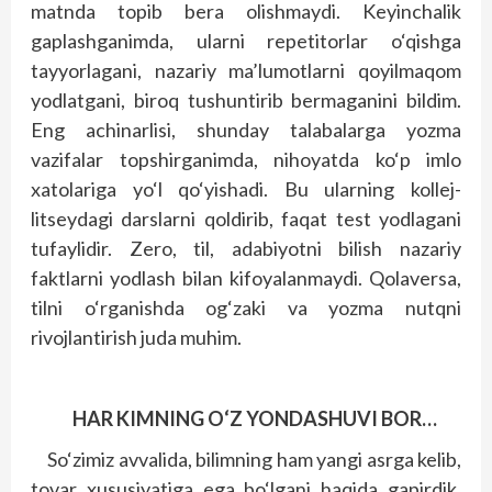
matnda topib bera olishmaydi. Keyinchalik
gaplashganimda, ularni repetitorlar o‘qishga
tayyorlagani, nazariy ma’lumotlarni qo­yilmaqom
yodlatgani, biroq tushuntirib bermaganini bildim.
Eng achinarlisi, shunday talabalarga yozma
vazifalar topshirganimda, nihoyatda ko‘p imlo
xatolariga yo‘l qo‘yishadi. Bu ularning kollej-
litseydagi darslarni qoldirib, faqat test yodlagani
tufaylidir. Zero, til, adabiyotni bilish nazariy
faktlarni yodlash bilan kifoyalanmaydi. Qolaversa,
tilni o‘rganishda og‘zaki va yozma nutqni
rivojlantirish juda muhim.
HAR KIMNING O‘Z YONDASHUVI BOR…
So‘zimiz avvalida, bilimning ham yangi asrga kelib,
tovar xususiyatiga ega bo‘lgani haqida gapirdik.