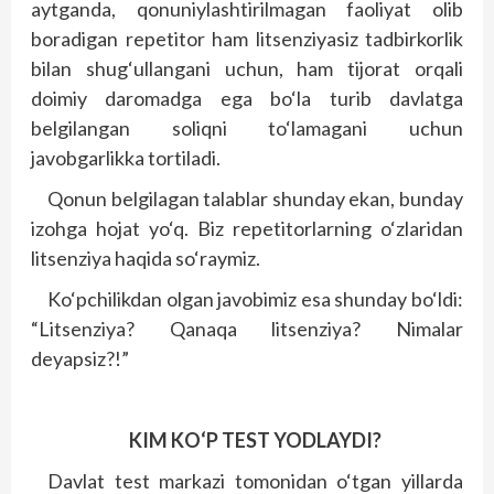
aytganda, qonuniylashtirilmagan faoliyat olib
boradigan repetitor ham litsenziyasiz tadbirkorlik
bilan shug‘ullangani uchun, ham tijorat orqali
doimiy daromadga ega bo‘la turib davlatga
belgilangan soliqni to‘lamagani uchun
javobgarlikka tortiladi.
Qonun belgilagan talablar shunday ekan, bunday
izohga hojat yo‘q. Biz repetitorlarning o‘zlaridan
litsenziya haqida so‘raymiz.
Ko‘pchilikdan olgan javobimiz esa shunday bo‘ldi:
“Litsenziya? Qanaqa litsenziya? Nimalar
deyapsiz?!”
KIM KO‘P TEST YODLAYDI?
Davlat test markazi tomonidan o‘tgan yillarda