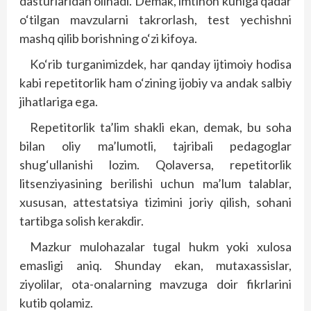
dasturlaridan olinadi. Demak, imtihon kuniga qadar
o‘tilgan mavzularni takrorlash, test yechishni
mashq qilib borishning o‘zi kifoya.
Ko‘rib turganimizdek, har qanday ijtimoiy hodisa
kabi repetitorlik ham o‘zining ijobiy va andak salbiy
jihatlariga ega.
Repetitorlik ta’lim shakli ekan, demak, bu soha
bilan oliy ma’lumotli, tajribali pedagoglar
shug‘ullanishi lozim. Qolaversa, repetitorlik
litsenziyasining berilishi uchun ma’lum talablar,
xususan, attestatsiya tizimini joriy qilish, sohani
tartibga solish kerakdir.
Mazkur mulohazalar tugal hukm yoki xulosa
emasligi aniq. Shunday ekan, mutaxassislar,
ziyolilar, ota-onalarning mavzuga doir fikr­larini
kutib qolamiz.