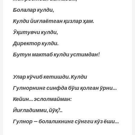
Болалар кулди,
Кулди йиғлаётган қизлар ҳам.
Ўқитувчи кулди,
Директор кулди.
Бутун мактаб кулди устимдан!
Улар кўчиб кетишди. Кулди
Гулнорнинг синфда бўш қолган ўрни…
Кейин… эслолмайман:
Йиғладимми, йўқ?..
Гулнор — болаликнинг сўнгги кўз ёши…