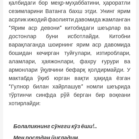
қалбидаги бор меҳр-муҳаббатини, ҳароратли
сезимларини Ватанга бахш этди. Унинг ярим
асрлик ижодий фаолияти давомида жамланган
“Ярим аср девони” китобидаги шеърлар ва
достонлар буни исботлайди. Китобни
варақлаганда шоирнинг ярим аср давомида
бошидан кечирган туйғулари, изтироблари,
аламлари, ҳаяжонлари, фахру ғурури ва
армонлари ўқувчини бефарқ қолдирмайди. У
мактабда ўқиб юрган вақти ҳақида ёзган
“Гулнор билан хайрлашув” номли шеърида
тўртинчи синфда рўй берган бир воқеани
хотирлайди:
Болаликнинг сўнгги кўз ёши!..
Мен ростдан йиғладим,