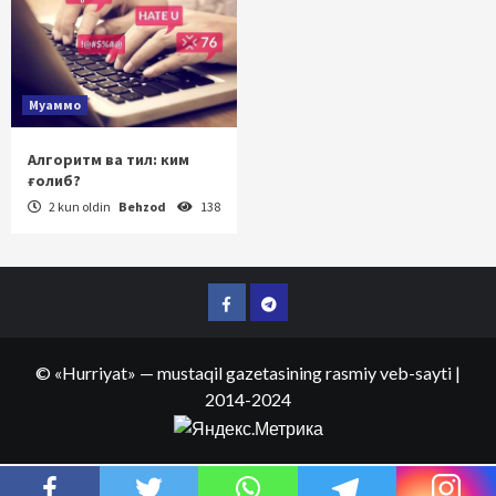
Муаммо
Алгоритм ва тил: ким
ғолиб?
2 kun oldin
Behzod
138
Facebook
Telegram
©
«Hurriyat»
— mustaqil gazetasining rasmiy veb-sayti
|
2014-2024