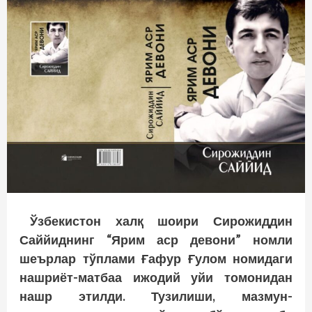
Ўзбекистон халқ шоири Сирожиддин
Саййиднинг “Ярим аср девони” номли
шеърлар тўплами Ғафур Ғулом номидаги
нашриёт-матбаа ижодий уйи томонидан
нашр этилди. Тузилиши, мазмун-