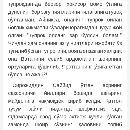
тупроқдан-да беозор, хокисор момо ўғлига
дунёнинг бор эзгу ниятларини тилаганига гувоҳ
бўлганман. Айниқса, онанинг тупроқ билан
боғлиқ ҳикматли сўзлари юрагимдан чуқур жой
олган: “Тупроқ олсанг, зар бўлсин, болам!”
Чиндан ҳам онанинг эзгу ниятлари ижобати ўз
туғилиб ўсган тупроғини, вояга етказган халқни,
она Ватанини севиб ардоқлаган шоирнинг
орзуларига қўшилиб, Яратганнинг ўзига етган
бўлса, не ажаб?!
Сирожиддин Саййид ўтган асрнинг
саксонинчи йиллари бошида шеърият
майдонига чақмоқдек кириб келди. Қаттол
тузум зайли ниҳоятда шафқатсиз эди.
Одамларда озод сўзга эҳтиёж кучли бўлган
замонда шоир сўзнинг қаловини топиб