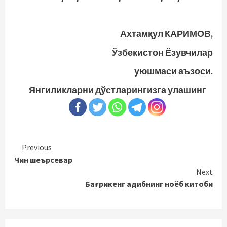
Ахтамқул КАРИМОВ,
Ўзбекистон Ёзувчилар
уюшмаси аъзоси.
Янгиликларни дўстларингизга улашинг
Continue
Previous
Чин шеърсевар
Reading
Next
Бағрикенг адибнинг ноёб китоби