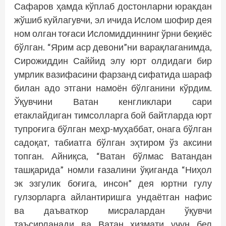
Сафаров ҳамда кўплаб достонларни юракдан
жўшиб куйлагувчи, эл ичида Ислом шофир дея
ном олган тоғаси Исломиддиннинг ўрни беқиёс
бўлган. “Ярим аср девони”ни варақлаганимда,
Сирожиддин Саййид элу юрт олдидаги бир
умрлик вазифасини фарзанд сифатида шараф
билан адо этгани намоён бўлганини кўрдим.
Ўқувчини Ватан кенгликлари сари
етаклайдиган тимсолларга бой байтларда юрт
тупроғига бўлган меҳр-муҳаббат, онага бўлган
садоқат, табиатга бўлган эҳтиром ўз аксини
топган. Айниқса, “Ватан бўлмас Ватандан
ташқарида” номли ғазалини ўқиганда “Ниҳол
эк эзгулик боғига, инсон” дея юртни гулу
гулзорларга айлантиришга ундаётган нафис
ва даъваткор мисралардан ўқувчи
таъсирланади ва Ватан хизмати учун бел