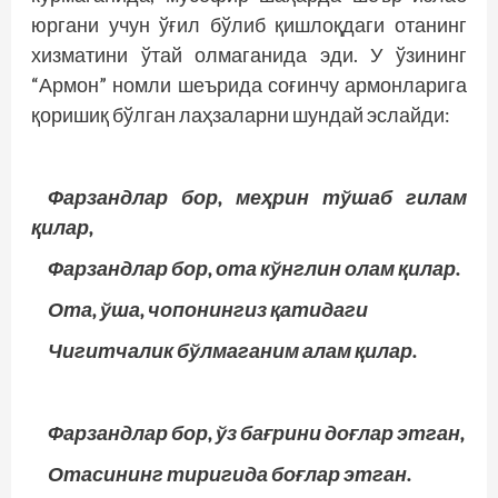
юргани учун ўғил бўлиб қишлоқдаги отанинг
хизматини ўтай олмаганида эди. У ўзининг
“Армон” номли шеърида соғинчу армонларига
қоришиқ бўлган лаҳзаларни шундай эслайди:
Фарзандлар бор, меҳрин тўшаб гилам
қилар,
Фарзандлар бор, ота кўнглин олам қилар.
Ота, ўша, чопонингиз қатидаги
Чигитчалик бўлмаганим алам қилар.
Фарзандлар бор, ўз бағрини доғлар этган,
Отасининг тиригида боғлар этган.