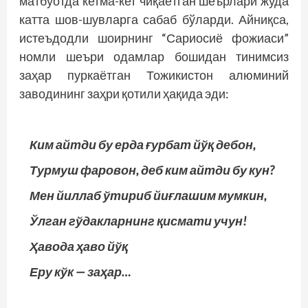
матбуотда кетма-кет чиқаётган шеърлари жуда
катта шов-шувларга сабаб бўларди. Айниқса,
истеъдодли шоирнинг “Сариосиё фожиаси”
номли шеъри одамлар бошидан тинимсиз
заҳар пуркаётган Тожикистон алюминий
заводининг заҳри қотили ҳақида эди:
Ким айтди бу ерда ғурбат йўқ дебон,
Турмуш фаровон, деб ким айтди бу кун?
Мен йиллаб ўтириб йиғлашим мумкин,
Ўлган гўдакларнинг қисмати учун!
Ҳавода ҳаво йўқ
Еру кўк — заҳар…