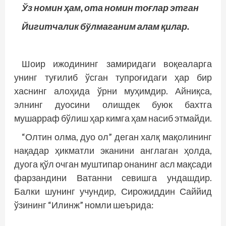
Ўз номин ҳам, ота номин тоғлар этган
Йигитчалик бўлмаганим алам қилар.
Шоир ижодининг замиридаги воқеаларга
унинг туғилиб ўсган тупроғидаги ҳар бир
хаснинг алоҳида ўрни муҳимдир. Айниқса,
элнинг дуосини олишдек буюк бахтга
мушарраф бўлиш ҳар кимга ҳам насиб этмайди.
“Олтин олма, дуо ол” деган халқ мақолининг
нақадар ҳикматли эканини англаган ҳолда,
дуога қўл очган муштипар онанинг асл мақсади
фарзандини Ватанни севишга ундашдир.
Балки шунинг учундир, Сирожиддин Саййид
ўзининг “Илинж” номли шеърида: