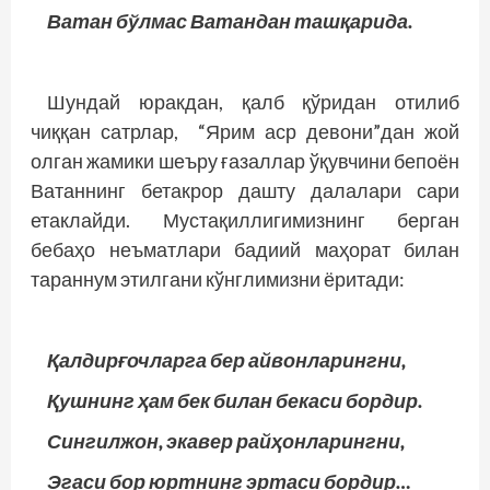
Ватан бўлмас Ватандан ташқарида.
Шундай юракдан, қалб қўридан отилиб
чиққан сатрлар, “Ярим аср девони”дан жой
олган жамики шеъру ғазаллар ўқувчини бепоён
Ватаннинг бетакрор дашту далалари сари
етаклайди. Мустақиллигимизнинг берган
бебаҳо неъматлари бадиий маҳорат билан
тараннум этилгани кўнглимизни ёритади:
Қалдирғочларга бер айвонларингни,
Қушнинг ҳам бек билан бекаси бордир.
Сингилжон, экавер райҳонларингни,
Эгаси бор юртнинг эртаси бордир…