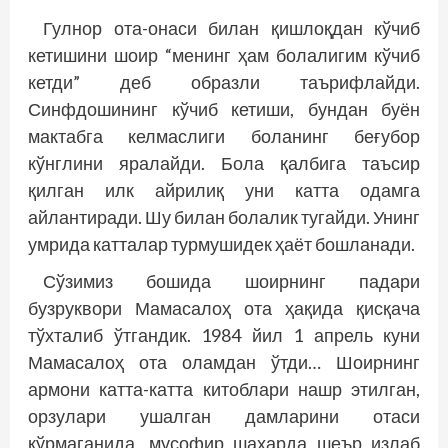
Гулнор ота-онаси билан қишлоқдан кўчиб
кетишини шоир “менинг ҳам болалигим кўчиб
кетди” деб образли таърифлайди.
Синфдошининг кўчиб кетиши, бундан буён
мактабга келмаслиги боланинг беғубор
кўнглини яралайди. Бола қалбига таъсир
қилган илк айрилиқ уни катта одамга
айлантиради. Шу билан болалик тугайди. Унинг
умрида катталар турмушидек ҳаёт бошланади.
Сўзимиз бошида шоирнинг падари
бузруквори Мамасалоҳ ота ҳақида қисқача
тўхталиб ўтгандик. 1984 йил 1 апрель куни
Мамасалоҳ ота оламдан ўтди… Шоирнинг
армони катта-катта китоблари нашр этилган,
орзулари ушалган дамларини отаси
кўрмаганида, мусофир шаҳарда шеър излаб