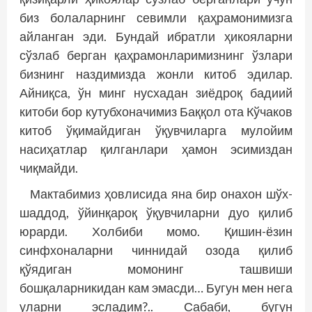
биз болаларнинг севимли қаҳрамонимизга
айланган эди. Бундай ибратли ҳикояларни
сўзлаб берган қаҳрамонларимизнинг ўзлари
бизнинг наздимизда жонли китоб эдилар.
Айниқса, ўн минг нусхадан зиёдроқ бадиий
китоби бор кутубхоначимиз Баққол ота Кўчаков
китоб ўқимайдиган ўқувчиларга мулойим
насиҳатлар қилганлари ҳамон эсимиздан
чиқмайди.
Мактабимиз ҳовлисида яна бир онахон шўх-
шаддод, ўйинқароқ ўқувчиларни дуо қилиб
юрарди. Холбиби момо. Қишин-ёзин
синфхоналарни чиннидай озода қилиб
қўядиган момонинг ташвиши
бошқаларникидан кам эмасди… Бугун мен нега
уларни эсладим?.. Сабаби, бугун