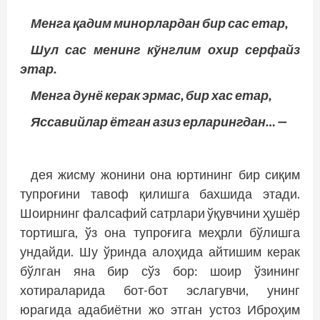
Менга қадим минорлардан бир сас етар,
Шул сас менинг кўнглим охир серфайз
этар.
Менга дунё керак эрмас, бир хас етар,
Яссавийлар ётган азиз ерларингдан… —
дея жисму жонини она юртининг бир сиқим
тупроғини тавоф қилишга бахшида этади.
Шоирнинг фалсафий сатрлари ўқувчини ҳушёр
тортишга, ўз она тупроғига меҳрли бўлишга
ундайди. Шу ўринда алоҳида айтишим керак
бўлган яна бир сўз бор: шоир ўзининг
хотираларида бот-бот эслагувчи, унинг
юрагида адабиётни жо этган устоз Иброҳим