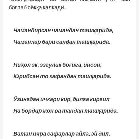
боғлаб оёққа қалқади.
Чамандирсан чамандан ташқарида,
Чаманлар бари сандан ташқарида.
Ниҳол эк, эзгулик боғига, инсон,
Юрибсан то кафандан ташқарида.
Ўзингдан ичкари кир, дилга киргил
На бордир жон ва тандан ташқарида.
Ватан ичра сафарлар айла, эй дил,