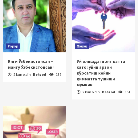
Ғурур
Ҳуқуқ
Янги Ўзбекистонсан –
Уй олишдаги энг катта
мангу Ўзбекистонсан!
хато: уйни арзон
кўрсатиш кейин
2 kun oldin
Behzod
139
қимматга тушиши
мумкин
2 kun oldin
Behzod
151