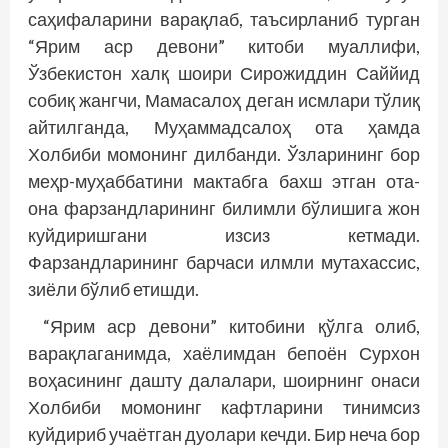
саҳифаларини варақлаб, таъсирланиб турган
“Ярим аср девони” китоби муаллифи,
Ўзбекистон халқ шоири Сирожиддин Саййид
собиқ жангчи, Мамасалоҳ деган исмлари тўлиқ
айтилганда, Муҳаммадсалоҳ ота ҳамда
Холбиби момонинг дилбанди. Ўзларининг бор
меҳр-муҳаббатини мактабга бахш этган ота-
она фарзандларининг билимли бўлишига жон
куйдиришгани изсиз кетмади.
Фарзандларининг барчаси илмли мутахассис,
зиёли бўлиб етишди.
“Ярим аср девони” китобини қўлга олиб,
варақлаганимда, хаёлимдан бепоён Сурхон
воҳасининг дашту далалари, шоирнинг онаси
Холбиби момонинг кафтларини тинимсиз
куйдириб учаётган дуолари кечди. Бир неча бор