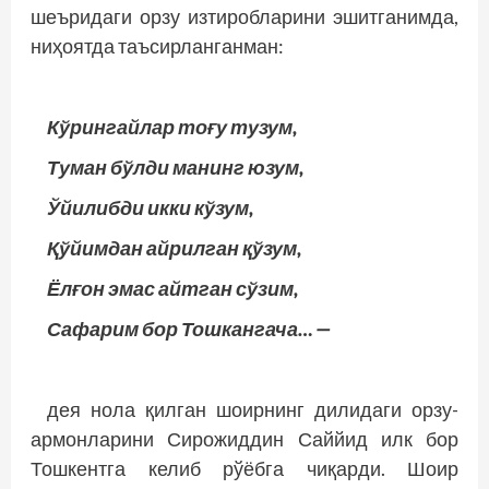
шеъридаги орзу изтиробларини эшитганимда,
ниҳоятда таъсирланганман:
Кўрингайлар тоғу тузум,
Туман бўлди манинг юзум,
Ўйилибди икки кўзум,
Қўйимдан айрилган қўзум,
Ёлғон эмас айтган сўзим,
Сафарим бор Тошкангача… —
дея нола қилган шоирнинг дилидаги орзу-
армонларини Сирожиддин Саййид илк бор
Тошкентга келиб рўёбга чиқарди. Шоир