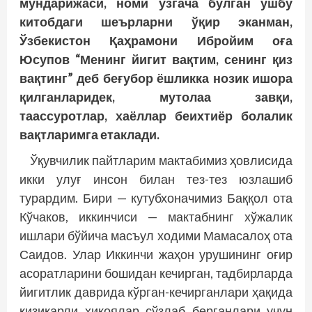
мундарижаси, номи ўзгача бўлган ушбу
китобдаги шеърларни ўқир эканман,
Ўзбекистон Қаҳрамони Ибройим оға
Юсупов “Менинг йигит вақтим, сенинг қиз
вақтинг” деб беғубор ёшликка нозик ишора
қилганларидек, мутолаа завқи,
таассуротлар, хаёллар беихтиёр болалик
вақтларимга етаклади.
Ўқувчилик пайтларим мактабимиз ҳовлисида
икки улуғ инсон билан тез-тез юзлашиб
турардим. Бири — кутубхоначимиз Баққол ота
Кўчаков, иккинчиси — мактабнинг хўжалик
ишлари бўйича масъул ходими Мамасалоҳ ота
Саидов. Улар Иккинчи жаҳон урушининг оғир
асоратларини бошидан кечирган, тадбирларда
йигитлик даврида кўрган-кечирганлари ҳақида
қизиқарли ҳикоялар сўзлаб берганлари учун