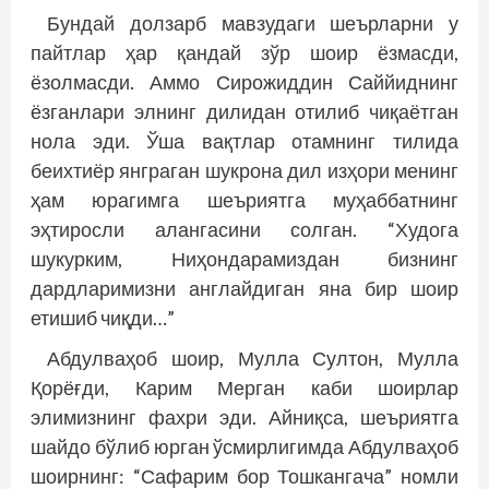
Бундай долзарб мавзудаги шеърларни у
пайтлар ҳар қандай зўр шоир ёзмасди,
ёзолмасди. Аммо Сирожиддин Саййиднинг
ёзганлари элнинг дилидан отилиб чиқаётган
нола эди. Ўша вақтлар отамнинг тилида
беихтиёр янграган шукрона дил изҳори менинг
ҳам юрагимга шеъриятга муҳаббатнинг
эҳтиросли алангасини солган. “Худога
шукурким, Ниҳондарамиздан бизнинг
дардларимизни англайдиган яна бир шоир
етишиб чиқди…”
Абдулваҳоб шоир, Мулла Султон, Мулла
Қорёғди, Карим Мерган каби шоирлар
элимизнинг фахри эди. Айниқса, шеъриятга
шайдо бўлиб юрган ўсмирлигимда Абдулваҳоб
шоирнинг: “Сафарим бор Тошкангача” номли