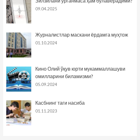
Зилзилани ўрганмаса ҳам бўлаверадими?
09.04.2025
Журналистлар маскани ёрдамга муҳтож
01.10.2024
Кино Олий ўқув юрти мукаммаллашуви
омилларини биламизми?
05.09.2024
Касбнинг таги насиба
01.11.2023