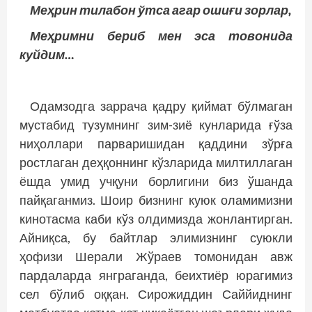
Меҳрин тилабон ўтса агар ошиғи зорлар,
Меҳримни бериб мен эса товонида
куйдим…
Одамзодга заррача қадру қиймат бўлмаган
мустабид тузумнинг зим-зиё кунларида ғўза
ниҳоллари парваришидан қаддини зўрға
ростлаган деҳқоннинг кўзларида милтиллаган
ёшда умид учқуни борлигини биз ўшанда
пайқаганмиз. Шоир бизнинг куюк оламимизни
кинотасма каби кўз олдимизда жонлантирган.
Айниқса, бу байтлар элимизнинг суюкли
ҳофизи Шерали Жўраев томонидан авж
пардаларда янграганда, беихтиёр юрагимиз
сел бўлиб оққан. Сирожиддин Саййиднинг