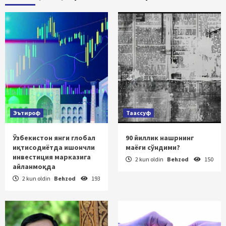
Эътироф
Таассуф
Ўзбекистон янги глобал
90 йиллик нашрнинг
иқтисодиётда ишончли
маёғи сўндими?
инвестиция марказига
2 kun oldin
Behzod
150
айланмоқда
2 kun oldin
Behzod
193