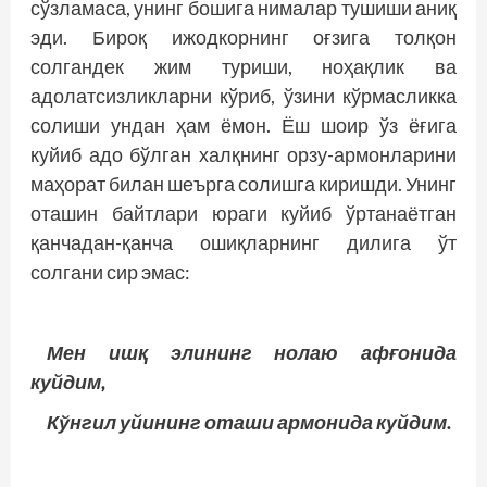
сўзламаса, унинг бошига нималар тушиши аниқ
эди. Бироқ ижодкорнинг оғзига толқон
солгандек жим туриши, ноҳақлик ва
адолатсизликларни кўриб, ўзини кўрмасликка
солиши ундан ҳам ёмон. Ёш шоир ўз ёғига
куйиб адо бўлган халқнинг орзу-армонларини
маҳорат билан шеърга солишга киришди. Унинг
оташин байтлари юраги куйиб ўртанаётган
қанчадан-қанча ошиқларнинг дилига ўт
солгани сир эмас:
Мен ишқ элининг нолаю афғонида
куйдим,
Кўнгил уйининг оташи армонида куйдим.