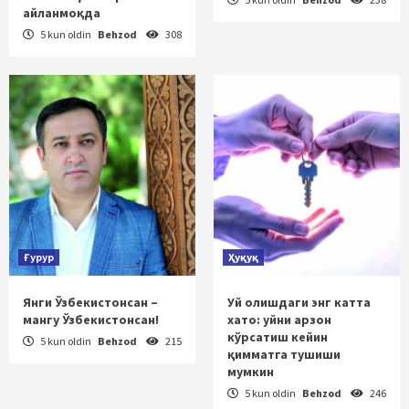
айланмоқда
5 kun oldin
Behzod
308
Ғурур
Ҳуқуқ
Янги Ўзбекистонсан –
Уй олишдаги энг катта
мангу Ўзбекистонсан!
хато: уйни арзон
кўрсатиш кейин
5 kun oldin
Behzod
215
қимматга тушиши
мумкин
5 kun oldin
Behzod
246