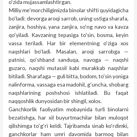
o‘zida mujassamlashtirgan.
Milliy me’morchiligimizda binolar shifti quyidagicha
bo‘ladi: devorga aroqi sarrob, uning ustiga sharafa,
zanjira, hoshiya, yana zanjira, so‘ng navo va kavza
qo‘yiladi. Kavzaning tepasiga to‘sin, bosma, keyin
vassa teriladi. Har bir elementning o‘ziga xos
naqshlari bo‘ladi. Masalan, aroqi sarrobga —
patnisi, qo‘shband sanduqa, navoga — naqshi
guzaro, naqshi mutassil kabi murakkab naqshlar
bitiladi. Sharafaga — guli bitta, bodom, to‘sin yoniga
nalinforma, vassaga esa madohil, g‘uncha, shobarg
naqshlarining poshshosi ishlatiladi. Bu faqat
naqqoshlik dunyosidan bir shingil, xolos.
Ganchkorlik faoliyatim mobaynida turli binolarni
bezatishga, har xil buyurtmachilar bilan muloqot
qilishimga to‘g‘ri keldi. Tajribamda sinab ko‘rdimki,
ganchkorlar ham umri davomida barmoq bilan