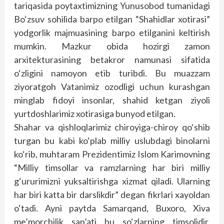
tariqasida poytaxtimizning Yunusobod tumanidagi
Bo‘zsuv sohilida barpo etilgan “Shahidlar xotirasi”
yodgorlik majmuasining barpo etilganini keltirish
mumkin. Mazkur obida hozirgi zamon
arxitekturasining betakror namunasi sifatida
o‘zligini namoyon etib turibdi. Bu muazzam
ziyoratgoh Vatanimiz ozodligi uchun kurashgan
minglab fidoyi insonlar, shahid ketgan ziyoli
yurtdoshlarimiz xotirasiga bunyod etilgan.
Shahar va qishloqlarimiz chiroyiga-chiroy qo‘shib
turgan bu kabi ko‘plab milliy uslubdagi binolarni
ko‘rib, muhtaram Prezidentimiz Islom Karimovning
“Milliy timsollar va ramzlarning har biri milliy
g‘ururimizni yuksaltirishga xizmat qiladi. Ularning
har biri katta bir darslikdir” degan fikrlari xayoldan
o‘tadi. Ayni paytda Samarqand, Buxoro, Xiva
me’morchilik san’ati bu so‘zlarning timsolidir,