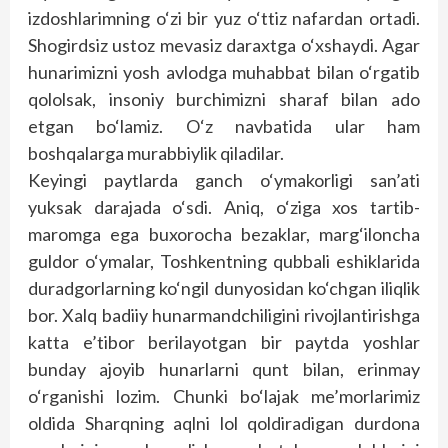
izdoshlarimning o‘zi bir yuz o‘ttiz nafardan ortadi.
Shogirdsiz ustoz mevasiz daraxtga o‘xshaydi. Agar
hunarimizni yosh avlodga muhabbat bilan o‘rgatib
qololsak, insoniy burchimizni sharaf bilan ado
etgan bo‘lamiz. O‘z navbatida ular ham
boshqalarga murabbiylik qiladilar.
Keyingi paytlarda ganch o‘ymakorligi san’ati
yuksak darajada o‘sdi. Aniq, o‘ziga xos tartib-
maromga ega buxorocha bezaklar, marg‘iloncha
guldor o‘ymalar, Toshkentning qubbali eshiklarida
duradgorlarning ko‘ngil dunyosidan ko‘chgan iliqlik
bor. Xalq badiiy hunarmandchiligini rivojlantirishga
katta e’tibor berilayotgan bir paytda yoshlar
bunday ajoyib hunarlarni qunt bilan, erinmay
o‘rganishi lozim. Chunki bo‘lajak me’morlarimiz
oldida Sharqning aqlni lol qoldiradigan durdona