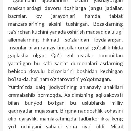
Qadimdan ajdodlarimiz o‘zlari yashayotgan
maskanlardagi devoru toshlarga jangu jadallar,
bazmlar, ov jarayonlari hamda tabiat
manzaralarining aksini tushirgan. Bezaklarning
ta’sirchan kuchini yanada oshirish maqsadida ulug‘
allomalarning hikmatli so‘zlaridan foydalangan.
Insonlar bilan ramziy timsollar orqali go‘zallik tilida
gaplasha olgan. Qo‘li gul ustalar tomonidan
yaratilgan bu kabi san’at durdonalari asrlarning
behisob dovulu bo‘ronlarini boshidan kechirgan
bo‘lsa-da, hali ham o‘z tarovatini yo‘qotmagan.
Yurtimizda xalq ijodiyotining an’anaviy shakllari
ommalashib bormoqda. Xalqimizning aql-zakovati
bilan bunyod bo‘lgan bu uslublarda milliy
qadriyatlar mujassam. Birgina naqqoshlik sohasini
olib qaraylik, mamlakatimizda tadbirkorlikka keng
yo‘l ochilgani sababli soha rivoj oldi. Misol