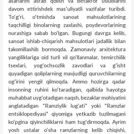
asarlarini asrab qolish va betakror uslublarini
davom ettirishdek mas’uliyatli vazifalar turibdi.
To‘g‘ri, o‘tmishda sanoat mahsulotlarining
taqchilligi binolarning zaxlashi, poydevorlarining
nurashiga sabab bo‘lgan. Bugungi davrga kelib,
sanoat ishlab-chiqarish mahsulotlari jadallik bilan
takomillashib bormoqda. Zamonaviy arxitektura
yangiliklariga oid turli xil qo‘llanmalar, temirchilik
tsexlari, yog‘ochsozlik zavodlari va g‘isht
quyadigan qoliplarning mavjudligi quruvchilarning
og‘irini yengil qilmoqda. Ammo hozirga qadar
insonning ruhini ko‘taradigan, qalbida hayotga
muhabbat uyg‘otadigan naqsh, bezaklar mohiyatini
anglatadigan “Ramziylik lug‘ati” yoki “Ramzlar
entsiklopediyasi” qiyomiga yetkazib tuzilmagani
ko‘pgina qiyinchiliklarni ham tug‘dirmoqda. Ayrim
yosh ustalar o‘sha ramzlarning kelib chiqishi,