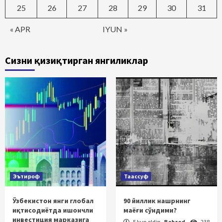
25
26
27
28
29
30
31
« APR
IYUN »
Сизни қизиқтирган янгиликлар
Эътироф
Таассуф
Ўзбекистон янги глобал
90 йиллик нашрнинг
иқтисодиётда ишончли
маёғи сўндими?
инвестиция марказига
5 kun oldin
Behzod
238