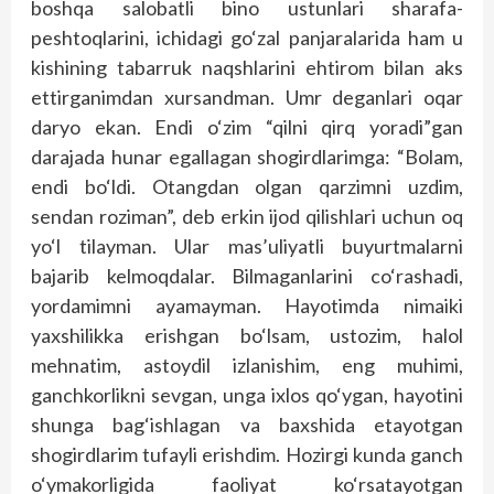
boshqa salobatli bino ustunlari sharafa-
peshtoqlarini, ichidagi go‘zal panjaralarida ham u
kishining tabarruk naqshlarini ehtirom bilan aks
ettirganimdan xursandman. Umr deganlari oqar
daryo ekan. Endi o‘zim “qilni qirq yoradi”gan
darajada hunar egallagan shogirdlarimga: “Bolam,
endi bo‘ldi. Otangdan olgan qarzimni uzdim,
sendan roziman”, deb erkin ijod qilishlari uchun oq
yo‘l tilayman. Ular mas’uliyatli buyurtmalarni
bajarib kelmoqdalar. Bilmaganlarini co‘rashadi,
yordamimni ayamayman. Hayotimda nimaiki
yaxshilikka erishgan bo‘lsam, ustozim, halol
mehnatim, astoydil izlanishim, eng muhimi,
ganchkorlikni sevgan, unga ixlos qo‘ygan, hayotini
shunga bag‘ishlagan va baxshida etayotgan
shogirdlarim tufayli erishdim. Hozirgi kunda ganch
o‘ymakorligida faoliyat ko‘rsatayotgan