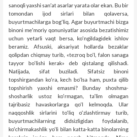
sanoqli yaxshi san’at asarlar yarata olar ekan. Bu bir
tomondan ijod sirlari bilan qolaversa,
buyurtmachilarga bog‘liq. Agar buyurtmachi bizga
binoni me’moriy qonuniyatlar asosida bezatishimiz
uchun yetarli vaqt bersa, ko‘ngildagidek ishlov
beramiz. Afsuski, aksariyat hollarda bezaklar
qolipdan chiqmay turib, «tezroq bo‘l, falon sanaga
tayyor bo‘lishi kerak» deb qistalang qilishadi.
Natijada, sifat buziladi. Sifatsiz binoni
topshirgandan ko‘ra, kech bo‘lsa ham, puxta qilib
topshirish yaxshi emasmi? Bunday shoshma-
shosharlik ustoz ko‘rmagan, ta’lim olmagan
tajribasiz havaskorlarga qo‘l kelmoqda. Ular
naqqoshlik sirlarini to‘liq o‘zlashtirmay turib,
buyurtmachilarning didsizligidan foydalanib,
ko‘chirmakashlik yo‘li bilan katta-katta binolarning