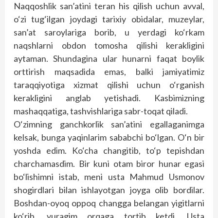
Naqqoshlik san’atini teran his qilish uchun avval,
o‘zi tug‘ilgan joydagi tarixiy obidalar, muzeylar,
san’at saroylariga borib, u yerdagi ko‘rkam
naqshlarni obdon tomosha qilishi kerakligini
aytaman. Shundagina ular hunarni faqat boylik
orttirish maqsadida emas, balki jamiyatimiz
taraqqiyotiga xizmat qilishi uchun o‘rganish
kerakligini anglab yetishadi. Kasbimizning
mashaqqatiga, tashvishlariga sabr-toqat qiladi.
O‘zimning ganchkorlik san’atini egallaganimga
kelsak, bunga yaqinlarim sababchi bo‘lgan. O‘n bir
yoshda edim. Ko‘cha changitib, to‘p tepishdan
charchamasdim. Bir kuni otam biror hunar egasi
bo‘lishimni istab, meni usta Mahmud Usmonov
shogirdlari bilan ishlayotgan joyga olib bordilar.
Boshdan-oyoq oppoq changga belangan yigitlarni
ko‘rib, yuragim orqaga tortib ketdi. Usta