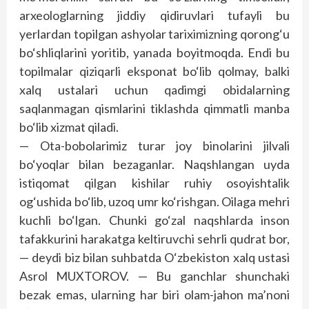
arxeologlarning jiddiy qidiruvlari tufayli bu
yerlardan topilgan ashyolar tariximizning qorong‘u
bo‘shliqlarini yoritib, yanada boyitmoqda. Endi bu
topilmalar qiziqarli eksponat bo‘lib qolmay, balki
xalq ustalari uchun qadimgi obidalarning
saqlanmagan qismlarini tiklashda qimmatli manba
bo‘lib xizmat qiladi.
— Ota-bobolarimiz turar joy binolarini jilvali
bo‘yoqlar bilan bezaganlar. Naqshlangan uyda
istiqomat qilgan kishilar ruhiy osoyishtalik
og‘ushida bo‘lib, uzoq umr ko‘rishgan. Oilaga mehri
kuchli bo‘lgan. Chunki go‘zal naqshlarda inson
tafakkurini harakatga keltiruvchi sehrli qudrat bor,
— deydi biz bilan suhbatda O‘zbekiston xalq ustasi
Asrol MUXTOROV. — Bu ganchlar shunchaki
bezak emas, ularning har biri olam-jahon ma’noni