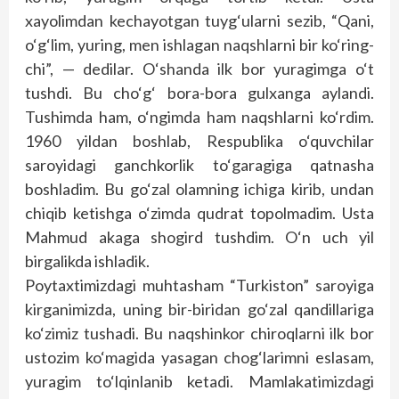
xayolimdan kechayotgan tuyg‘ularni sezib, “Qani,
o‘g‘lim, yuring, men ishlagan naqshlarni bir ko‘ring-
chi”, — dedilar. O‘shanda ilk bor yuragimga o‘t
tushdi. Bu cho‘g‘ bora-bora gulxanga aylandi.
Tushimda ham, o‘ngimda ham naqshlarni ko‘rdim.
1960 yildan boshlab, Respublika o‘quvchilar
saroyidagi ganchkorlik to‘garagiga qatnasha
boshladim. Bu go‘zal olamning ichiga kirib, undan
chiqib ketishga o‘zimda qudrat topolmadim. Usta
Mahmud akaga shogird tushdim. O‘n uch yil
birgalikda ishladik.
Poytaxtimizdagi muhtasham “Turkiston” saroyiga
kirganimizda, uning bir-biridan go‘zal qandillariga
ko‘zimiz tushadi. Bu naqshinkor chiroqlarni ilk bor
ustozim ko‘magida yasagan chog‘larimni eslasam,
yuragim to‘lqinlanib ketadi. Mamlakatimizdagi