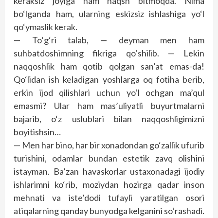
keraksiz joyiga ham naqsh bitmoqda. Nima
bo‘lganda ham, ularning eskizsiz ishlashiga yo‘l
qo‘ymaslik kerak.
— To‘g‘ri talab, — deyman men ham
suhbatdoshimning fikriga qo‘shilib. — Lekin
naqqoshlik ham qotib qolgan san’at emas-da!
Qo‘lidan ish keladigan yoshlarga oq fotiha berib,
erkin ijod qilishlari uchun yo‘l ochgan ma’qul
emasmi? Ular ham mas’uliyatli buyurtmalarni
bajarib, o‘z uslublari bilan naqqoshligimizni
boyitishsin…
— Men har bino, har bir xonadondan go‘zallik ufurib
turishini, odamlar bundan estetik zavq olishini
istayman. Ba’zan havaskorlar ustaxonadagi ijodiy
ishlarimni ko‘rib, moziydan hozirga qadar inson
mehnati va iste’dodi tufayli yaratilgan osori
atiqalarning qanday bunyodga kelganini so‘rashadi.