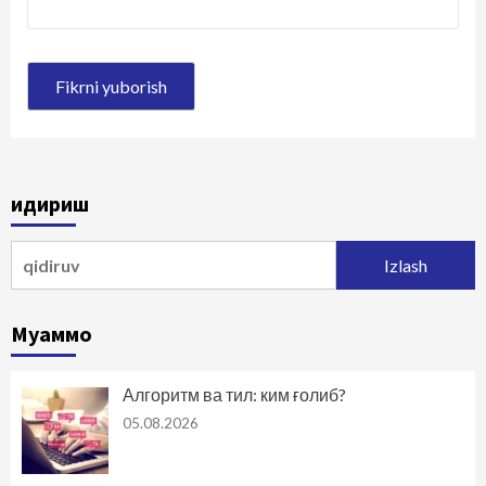
Қидириш
Qidirshish:
Муаммо
Алгоритм ва тил: ким ғолиб?
05.08.2026