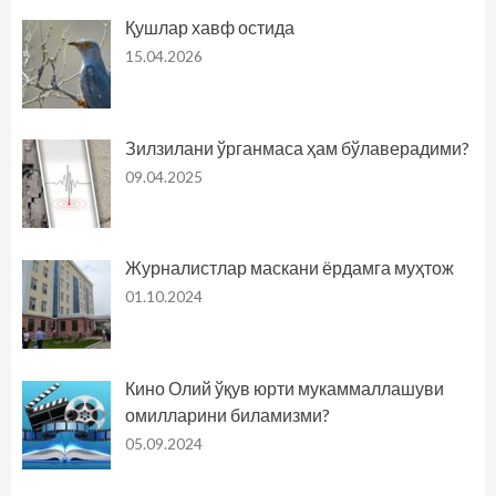
Қушлар хавф остида
15.04.2026
Зилзилани ўрганмаса ҳам бўлаверадими?
09.04.2025
Журналистлар маскани ёрдамга муҳтож
01.10.2024
Кино Олий ўқув юрти мукаммаллашуви
омилларини биламизми?
05.09.2024