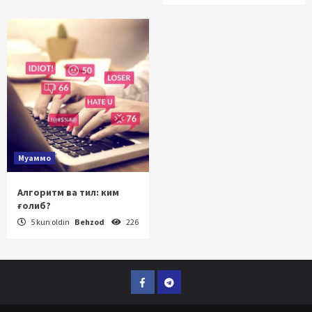
Муаммо
Алгоритм ва тил: ким
ғолиб?
5 kun oldin
Behzod
226
Facebook
Telegram