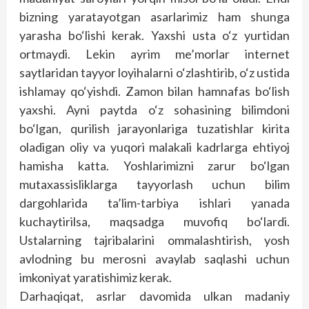
bizning yaratayotgan asarlarimiz ham shunga
yarasha bo‘lishi kerak. Yaxshi usta o‘z yurtidan
ortmaydi. Lekin ayrim me’morlar internet
saytlaridan tayyor loyihalarni o‘zlashtirib, o‘z ustida
ishlamay qo‘yishdi. Zamon bilan hamnafas bo‘lish
yaxshi. Ayni paytda o‘z sohasining bilimdoni
bo‘lgan, qurilish jarayonlariga tuzatishlar kirita
oladigan oliy va yuqori malakali kadrlarga ehtiyoj
hamisha katta. Yoshlarimizni zarur bo‘lgan
mutaxassisliklarga tayyorlash uchun bilim
dargohlarida ta’lim-tarbiya ishlari yanada
kuchaytirilsa, maqsadga muvofiq bo‘lardi.
Ustalarning tajribalarini ommalashtirish, yosh
avlodning bu merosni avaylab saqlashi uchun
imkoniyat yaratishimiz kerak.
Darhaqiqat, asrlar davomida ulkan madaniy