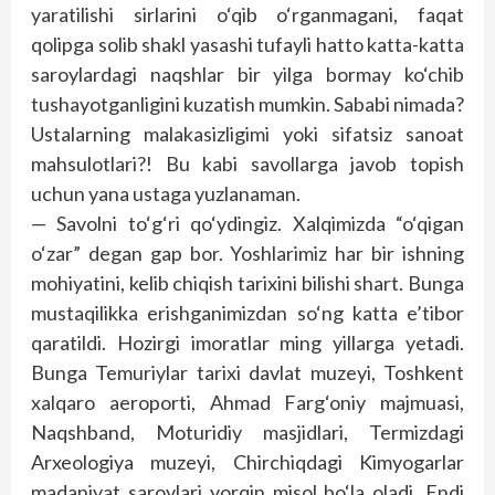
yaratilishi sirlarini o‘qib o‘rganmagani, faqat
qolipga solib shakl yasashi tufayli hatto katta-katta
saroylardagi naqshlar bir yilga bormay ko‘chib
tushayotganligini kuzatish mumkin. Sababi nimada?
Ustalarning malakasizligimi yoki sifatsiz sanoat
mahsulotlari?! Bu kabi savollarga javob topish
uchun yana ustaga yuzlanaman.
— Savolni to‘g‘ri qo‘ydingiz. Xalqimizda “o‘qigan
o‘zar” degan gap bor. Yoshlarimiz har bir ishning
mohiyatini, kelib chiqish tarixini bilishi shart. Bunga
mustaqilikka erishganimizdan so‘ng katta e’tibor
qaratildi. Hozirgi imoratlar ming yillarga yetadi.
Bunga Temuriylar tarixi davlat muzeyi, Toshkent
xalqaro aeroporti, Ahmad Farg‘oniy majmuasi,
Naqshband, Moturidiy masjidlari, Termizdagi
Arxeologiya muzeyi, Chirchiqdagi Kimyogarlar
madaniyat saroylari yorqin misol bo‘la oladi. Endi