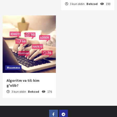
3 kun oldin
Behzod
193
Muammo
Algoritm va til: kim
g'olib?
3 kun oldin
Behzod
176
Facebook
Telegram