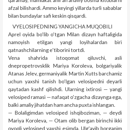
qaramay, mamlakat ahli an’anaviy bosma kitoblarni
afzal bilishardi. Ammo keyingi yillarda turli sabablar
bilan bundaylar safi keskin qisqardi.
VYELOSIPEDNING YANGICHA MUQOBILI
Aprel oyida bo‘lib o‘tgan Milan dizayn haftaligida
namoyish etilgan yangi loyihalardan biri
qatnashchilarning e’tiborini tortdi.
Vena shahrida istoqomat qiluvchi, asli
dnepropetrovsklik Mariya Koroleva, bolgariyalik
Atanas Jelev, germaniyalik Martin Xutts barchamiz
uchun yaxshi tanish bo‘lgan velosipedni deyarli
qaytadan kashf qilishdi. Ularning ixtirosi — yangi
velosiped ramasi — nafaqat o‘zgacha dizaynga ega,
balki amaliy jihatdan ham ancha puxta ishlangan.
— Bolaligimdan velosiped ishqiboziman, — deydi
Mariya Koroleva, — Otam olib bergan birinchi ikki
oyoqli velosiped yaxshi esimda. Ulg‘ayib borganim