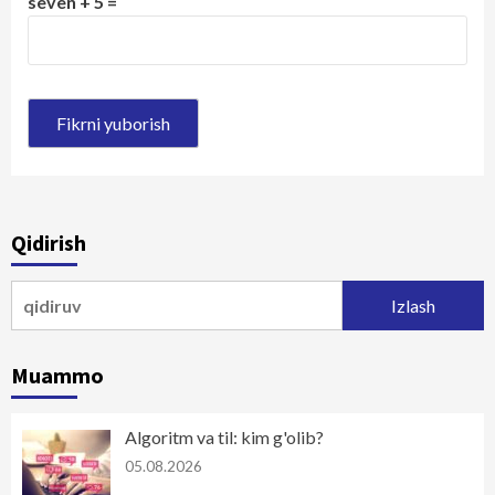
seven + 5 =
Qidirish
Qidirshish:
Muammo
Algoritm va til: kim g'olib?
05.08.2026