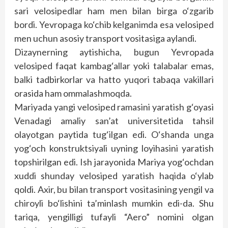
sari velosipedlar ham men bilan birga o‘zgarib
bordi. Yevropaga ko‘chib kelganimda esa velosiped
men uchun asosiy transport vositasiga aylandi.
Dizaynerning aytishicha, bugun Yevropada
velosiped faqat kambag‘allar yoki talabalar emas,
balki tadbirkorlar va hatto yuqori tabaqa vakillari
orasida ham ommalashmoqda.
Mariyada yangi velosiped ramasini yaratish g‘oyasi
Venadagi amaliy san’at universitetida tahsil
olayotgan paytida tug‘ilgan edi. O‘shanda unga
yog‘och konstruktsiyali uyning loyihasini yaratish
topshirilgan edi. Ish jarayonida Mariya yog‘ochdan
xuddi shunday velosiped yaratish haqida o‘ylab
qoldi. Axir, bu bilan transport vositasining yengil va
chiroyli bo‘lishini ta’minlash mumkin edi-da. Shu
tariqa, yengilligi tufayli “Aero” nomini olgan