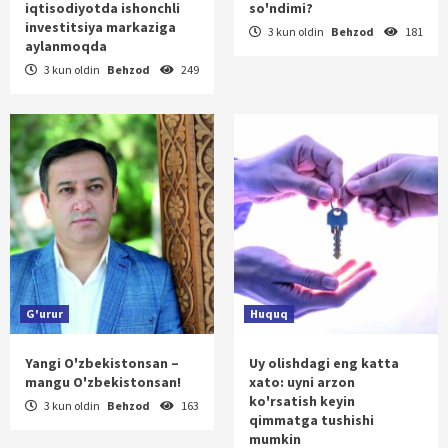
iqtisodiyotda ishonchli
so'ndimi?
investitsiya markaziga
3 kun oldin
Behzod
181
aylanmoqda
3 kun oldin
Behzod
249
G'urur
Huquq
Yangi O'zbekistonsan –
Uy olishdagi eng katta
mangu O'zbekistonsan!
xato: uyni arzon
ko'rsatish keyin
3 kun oldin
Behzod
163
qimmatga tushishi
mumkin