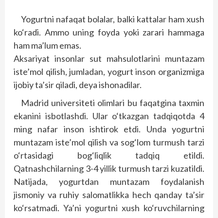
Yogurtni nafaqat bolalar, balki kattalar ham xush
ko‘radi. Ammo uning foyda yoki zarari hammaga
ham ma’lum emas.
Aksariyat insonlar sut mahsulotlarini muntazam
iste’mol qilish, jumladan, yogurt inson organizmiga
ijobiy ta’sir qiladi, deya ishonadilar.
Madrid universiteti olimlari bu faqatgina taxmin
ekanini isbotlashdi. Ular o‘tkazgan tadqiqotda 4
ming nafar inson ishtirok etdi. Unda yogurtni
muntazam iste’mol qilish va sog‘lom turmush tarzi
o‘rtasidagi bog‘liqlik tadqiq etildi.
Qatnashchilarning 3-4 yillik turmush tarzi kuzatildi.
Natijada, yogurtdan muntazam foydalanish
jismoniy va ruhiy salomatlikka hech qanday ta’sir
ko‘rsatmadi. Ya’ni yogurtni xush ko‘ruvchilarning