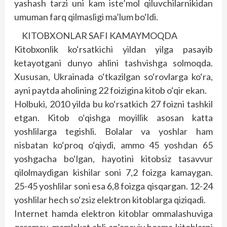
yashash tarzi uni kam iste’mol qiluvchilarnikidan
umuman farq qilmasligi ma’lum bo‘ldi.
KITOBXONLAR SAFI KAMAYMOQDA
Kitobxonlik ko‘rsatkichi yildan yilga pasayib
ketayotgani dunyo ahlini tashvishga solmoqda.
Xususan, Ukrainada o‘tkazilgan so‘rovlarga ko‘ra,
ayni paytda aholining 22 foizigina kitob o‘qir ekan.
Holbuki, 2010 yilda bu ko‘rsatkich 27 foizni tashkil
etgan. Kitob o‘qishga moyillik asosan katta
yoshlilarga tegishli. Bolalar va yoshlar ham
nisbatan ko‘proq o‘qiydi, ammo 45 yoshdan 65
yoshgacha bo‘lgan, hayotini kitobsiz tasavvur
qilolmaydigan kishilar soni 7,2 foizga kamaygan.
25-45 yoshlilar soni esa 6,8 foizga qisqargan. 12-24
yoshlilar hech so‘zsiz elektron kitoblarga qiziqadi.
Internet hamda elektron kitoblar ommalashuviga