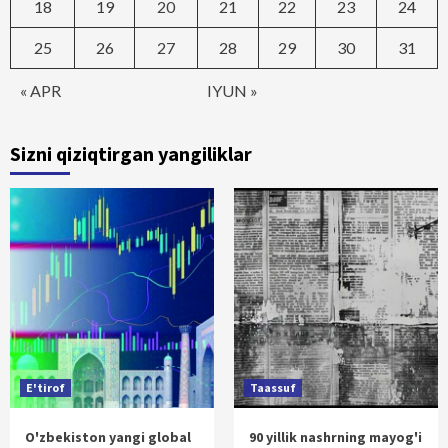
18
19
20
21
22
23
24
25
26
27
28
29
30
31
« APR
IYUN »
Sizni qiziqtirgan yangiliklar
E'tirof
Taassuf
O'zbekiston yangi global
90 yillik nashrning mayog'i