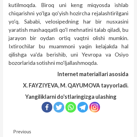
kutilmoqda. Biroq uni keng miqyosda ishlab
chiqarishni yo‘lga qo‘yish hozircha rejalashtirilgani
yo‘q. Sababi, velosipedning har bir nusxasini
yaratish mashaqqatli qo‘l mehnatini talab qiladi, bu
jarayon bir oydan ortiq vaqtni olishi mumkin.
Ixtirochilar bu muammoni yaqin kelajakda hal
qilishga va’da berishib, uni Yevropa va Osiyo
bozorlarida sotishni mo‘ljallashmoqda.
Internet materiallari asosida
X. FAYZIYEVA, M. QAYUMOVA tayyorladi.
Yangiliklarni do'stlaringizga ulashing
Continue
Previous