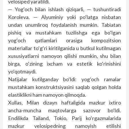
velosiped yaratildi.
— Yog‘och bilan ishlash qiziqarli, — tushuntiradi
Koroleva. — Alyuminiy yoki po‘latga nisbatan
undan unumliroq foydalanish mumkin. Tabiatan
pishiq va mustahkam tuzilishga ega bo‘lgan
yog‘och qatlamlari orasiga kompozitsion
materiallar to‘g‘ri kiritilganida u butkul kutilmagan
xususiyatlarni namoyon qilishi mumkin, shu bilan
birga, o‘zining ixcham va estetik ko‘rinishini
yo‘qotmaydi.
Natijalar kutilganday bo‘ldi: yog‘och ramalar
mustahkam konstruktsiyasini saqlab qolgan holda
elastiklikni ham namoyon qilmoqda.
Xullas, Milan dizayn haftaligida mazkur ixtiro
ancha-muncha maqtovlarga sazovor bo‘ldi.
Endilikda Tailand, Tokio, Parij ko‘rgazmalarida
mazkur velosipedning namoyish etilishi