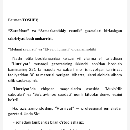
Farmon
TOSHEV,
“Zarafshon” va “Samarkandskiy vestnik” gazetalari birlashgan
tahririyati bosh muharriri,
“Mehnat shuhrati” va
“El-yurt hurmati” ordenlari sohibi
Nashr etila boshlanganiga kelgusi yil yigirma yil to‘ladigan
“Hurriyat”
mustaqil gazetasining ikkinchi sonidan boshlab
kaminaning 221 ta maqola va xabari, men ishlayotgan tahririyat
faoliyatidan 30 ta material berilgan. Albatta, ularni alohida albom
qilib saqlayapmiz.
“Hurriyat”
da chiqqan maqolalarim asosida “Muxbirlik
saboqlari” va “So‘z aytmoq saodati” nomli kitoblar dunyo yuzini
ko‘rdi.
Ha, aziz zamondoshim,
“Hurriyat”
— professional jurnalistlar
gazetasi. Unda Siz:
– sohadagi tajribangiz bilan o‘rtoqlashasiz;