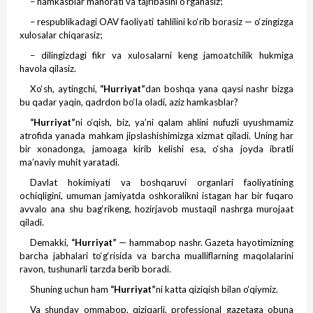
– hamkasblar mahorati va tajribasini o‘rganasiz;
– respublikadagi OAV faoliyati tahlilini ko‘rib borasiz — o‘zingizga
xulosalar chiqarasiz;
– dilingizdagi fikr va xulosalarni keng jamoatchilik hukmiga
havola qilasiz.
Xo‘sh, aytingchi,
“Hurriyat”
dan boshqa yana qaysi nashr bizga
bu qadar yaqin, qadrdon bo‘la oladi, aziz hamkasblar?
“Hurriyat”
ni o‘qish, biz, ya’ni qalam ahlini nufuzli uyushmamiz
atrofida yanada mahkam jips­lashishimizga xizmat qiladi. Uning har
bir xonadonga, jamoaga kirib kelishi esa, o‘sha joyda ibratli
ma’naviy muhit yaratadi.
Davlat hokimiyati va boshqaruvi organlari faoliyatining
ochiqligini, umuman jamiyatda oshkoralikni istagan har bir fuqaro
avvalo ana shu bag‘rikeng, hozirjavob mustaqil nashrga murojaat
qiladi.
Demakki,
“Hurriyat”
— hammabop nashr. Gazeta hayotimizning
barcha jabhalari to‘g‘risida va barcha mualliflarning maqolalarini
ravon, tushunarli tarzda berib boradi.
Shuning uchun ham
“Hurriyat”
ni katta qiziqish bilan o‘qiymiz.
Va shunday ommabop, qiziqarli, professional gazetaga obuna