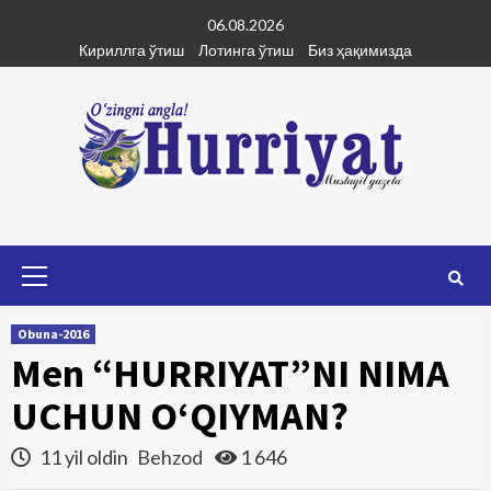
Skip
06.08.2026
to
Кириллга ўтиш
Лотинга ўтиш
Биз ҳақимизда
content
Primary
Menu
Obuna-2016
Men “HURRIYAT”NI NIMA
UCHUN O‘QIYMAN?
11 yil oldin
Behzod
1 646