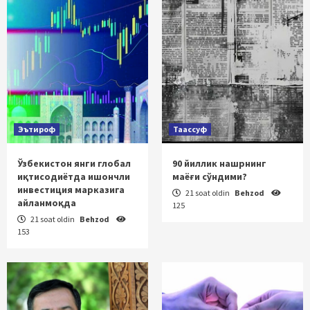
Эътироф
Таассуф
Ўзбекистон янги глобал
90 йиллик нашрнинг
иқтисодиётда ишончли
маёғи сўндими?
инвестиция марказига
21 soat oldin
Behzod
айланмоқда
125
21 soat oldin
Behzod
153