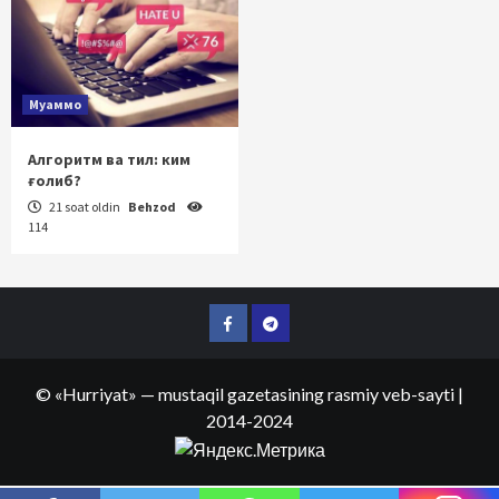
Муаммо
Алгоритм ва тил: ким
ғолиб?
21 soat oldin
Behzod
114
Facebook
Telegram
©
«Hurriyat»
— mustaqil gazetasining rasmiy veb-sayti
|
2014-2024