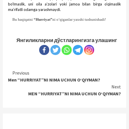
bo‘lmaslik, uni oila a’zolari yoki jamoa bilan birga o‘qimaslik
ma’rifatli odamga yarashmaydi.
Bu haqiqatni
“Hurriyat”
ni o‘qiganlar yaxshi tushunishadi!
Янгиликларни дўстларингизга улашинг
Continue
Previous
Men “HURRIYAT”NI NIMA UCHUN O‘QIYMAN?
Reading
Next
MEN “HURRIYAT”NI NIMA UCHUN O‘QIYMAN?