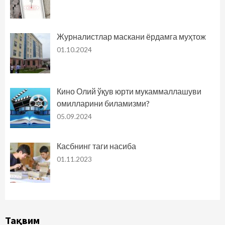
Журналистлар маскани ёрдамга муҳтож
01.10.2024
Кино Олий ўқув юрти мукаммаллашуви
омилларини биламизми?
05.09.2024
Касбнинг таги насиба
01.11.2023
Тақвим