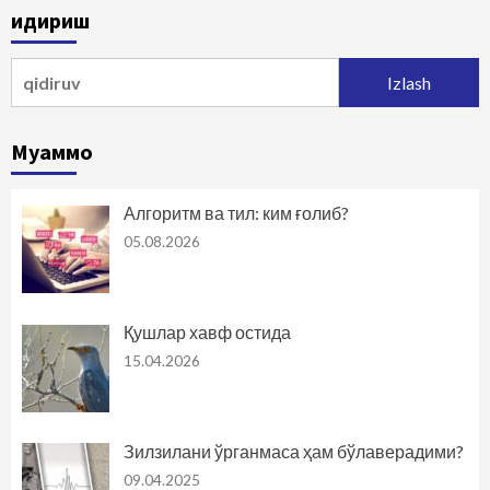
Қидириш
Qidirshish:
Муаммо
Алгоритм ва тил: ким ғолиб?
05.08.2026
Қушлар хавф остида
15.04.2026
Зилзилани ўрганмаса ҳам бўлаверадими?
09.04.2025