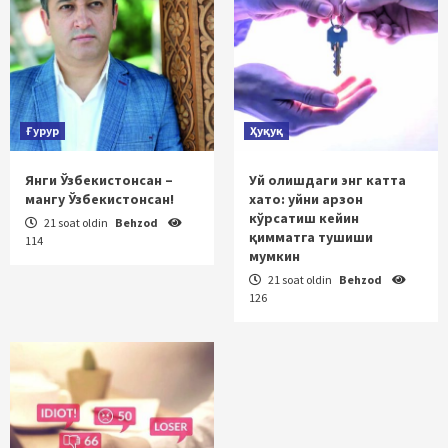
Ғурур
Ҳуқуқ
Янги Ўзбекистонсан –
Уй олишдаги энг катта
мангу Ўзбекистонсан!
хато: уйни арзон
кўрсатиш кейин
21 soat oldin
Behzod
қимматга тушиши
114
мумкин
21 soat oldin
Behzod
126