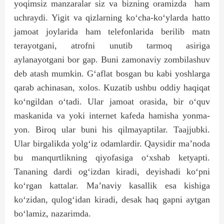
yoqimsiz manzaralar siz va bizning oramizda
ham
uchraydi. Yigit va qizlarning ko‘cha-ko‘ylarda hatto
jamoat joylarida ham telefonlarida berilib matn
terayotgani, atrofni unutib tarmoq asiriga
aylanayotgani bor gap. Buni zamonaviy zombilashuv
deb atash mumkin. G‘aflat bosgan bu kabi yoshlarga
qarab achinasan, xolos. Kuzatib ushbu oddiy haqiqat
ko‘ngildan o‘tadi. Ular jamoat orasida, bir o‘quv
maskanida va yoki internet kafeda hamisha yonma-
yon. Biroq ular buni his qilmayaptilar. Taajjubki.
Ular birgalikda yolg‘iz odamlardir. Qaysidir ma’noda
bu manqurtlikning qiyofasiga o‘xshab ketyapti.
Tananing dardi og‘izdan kiradi, deyishadi ko‘pni
ko‘rgan kattalar. Ma’naviy kasallik esa kishiga
ko‘zidan, qulog‘idan kiradi, desak haq gapni aytgan
bo‘lamiz, nazarimda.