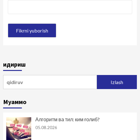
Қидириш
Qidirshish:
Муаммо
Алгоритм ва тил: ким ғолиб?
05.08.2026