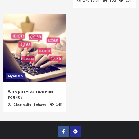
2 kun oldin
Behzod
164
Муаммо
Алгоритм ва тил: ким
ғолиб?
2 kun oldin
Behzod
145
Facebook
Telegram