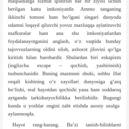
maqsadlarga xizmat qildirish har bir ziyoli uchun
berilgan katta imkoniyatdir. Ammo tanganing
ikkinchi tomoni ham bo‘lgani singari dunyoda
odamni loqayd qiluvchi yovuz maxluqqa aylatiruvchi
mafkuralar ham ana shu imkoniyatlardan
foydalanayotganini anglash, o‘z vaqtida bunday
tajovvuzlarning oldini olish, axborot jilovini qo‘lga
kiritish bilan barobardir. Shulardan biri eskapizm
(inglizcha escape – qochish, yashirinish)
tushunchasidir. Buning mazmuni shuki, ushbu illat
orqali kishining o‘z xayollari dunyosiga g‘arq
bo‘lishi, real hayotdan qochishi yana ham soddaroq
aytganda tarkidunyochilikka berilishidir. Bugungi
kunda u yoshlar ongini zabt etishda asosiy usulga
aylanmoqda.
Hayot rang-barang. Ba’zi tanish-bilishlarni