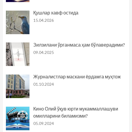
Қушлар хавф остида
15.04.2026
Зилзилани ўрганмаса ҳам бўлаверадими?
09.04.2025
Журналистлар маскани ёрдамга муҳтож
01.10.2024
Кино Олий ўқув юрти мукаммаллашуви
омилларини биламизми?
05.09.2024