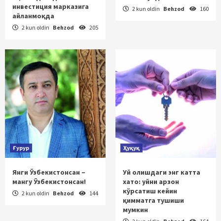
инвестиция марказига
2 kun oldin
Behzod
160
айланмоқда
2 kun oldin
Behzod
205
Ғурур
Ҳуқуқ
Янги Ўзбекистонсан –
Уй олишдаги энг катта
мангу Ўзбекистонсан!
хато: уйни арзон
кўрсатиш кейин
2 kun oldin
Behzod
144
қимматга тушиши
мумкин