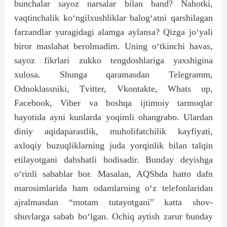
bunchalar sayoz narsalar bilan band? Nahotki,
vaqtinchalik ko‘ngilxushliklar balog‘atni qarshilagan
farzandlar yuragidagi alamga aylansa? Qizga jo‘yali
biror maslahat berolmadim. Uning o‘tkinchi havas,
sayoz fikrlari zukko tengdoshlariga yaxshigina
xulosa. Shunga qaramasdan Telegramm,
Odnoklassniki, Tvitter, Vkontakte, Whats up,
Facebook, Viber va boshqa ijtimoiy tarmoqlar
hayotida ayni kunlarda yoqimli ohangrabo. Ulardan
diniy aqidaparastlik, muholifatchilik kayfiyati,
axloqiy buzuqliklarning juda yorqinlik bilan talqin
etilayotgani dahshatli hodisadir. Bunday deyishga
o‘rinli sabablar bor. Masalan, AQShda hatto dafn
marosimlarida ham odamlarning o‘z telefonlaridan
ajralmasdan “motam tutayotgani” katta shov-
shuvlarga sabab bo‘lgan. Ochiq aytish zarur bunday