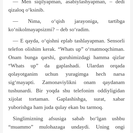
— Men siqilyapman, asabiylashyapman, – dedi
qizaloq o‘ksinib.
— Nima, o‘qish jarayoniga, tartibga
ko‘nikolmayapsizmi? – deb so‘radim.
— E qayda, o‘qishni eplab tashlayapman. Sensorli
telefon olishim kerak. “Whats up” o‘rnatmoqchiman.
Onam bunga qarshi, guruhimizdagi hamma qizlar
“Whats up” da gaplashadi. Ulardan orqada
qolayotganim uchun yuragimga hech narsa
sig‘mayapti. Zamonaviylikni onam qaydanam
tushunardi. Bir yoqda shu telefonim oddiyligidan
xijolat tortaman. Gaplashishga, surat, xabar
yuborishga ham juda qulay ekan bu tarmoq.
Singlimizning afsusiga sabab bo‘lgan ushbu
“muammo” mulohazaga undaydi. Uning ongi