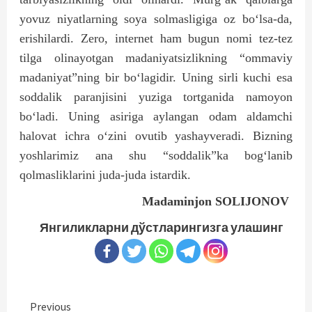
yovuz niyatlarning soya solmasligiga oz bo‘lsa-da,
erishilardi. Zero, internet ham bugun nomi tez-tez
tilga olinayotgan madaniyatsizlikning “ommaviy
madaniyat”ning bir bo‘lagidir. Uning sirli kuchi esa
soddalik paranjisini yuziga tortganida namoyon
bo‘ladi. Uning asiriga aylangan odam aldamchi
halovat ichra o‘zini ovutib yashayveradi. Bizning
yoshlarimiz ana shu “soddalik”ka bog‘lanib
qolmasliklarini juda-juda istardik.
Madaminjon SOLIJONOV
Янгиликларни дўстларингизга улашинг
Continue
Previous