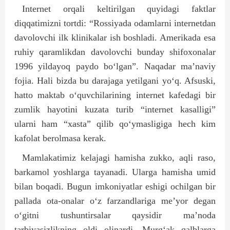
Internet orqali keltirilgan quyidagi faktlar
diqqatimizni tortdi: “Rossiyada odamlarni internetdan
davolovchi ilk klinikalar ish boshladi. Amerikada esa
ruhiy qaramlikdan davolovchi bunday shifoxonalar
1996 yildayoq paydo bo‘lgan”. Naqadar ma’naviy
fojia. Hali bizda bu darajaga yetilgani yo‘q. Afsuski,
hatto maktab o‘quvchilarining internet kafedagi bir
zumlik hayotini kuzata turib “internet kasalligi”
ularni ham “xasta” qilib qo‘ymasligiga hech kim
kafolat berolmasa kerak.
Mamlakatimiz kelajagi hamisha zukko, aqli raso,
barkamol yoshlarga tayanadi. Ularga hamisha umid
bilan boqadi. Bugun imkoniyatlar eshigi ochilgan bir
pallada ota-onalar o‘z farzandlariga me’yor degan
o‘gitni tushuntirsalar qaysidir ma’noda
tarbiyasizlikning oldi olinardi. Murg‘ak qalblarga