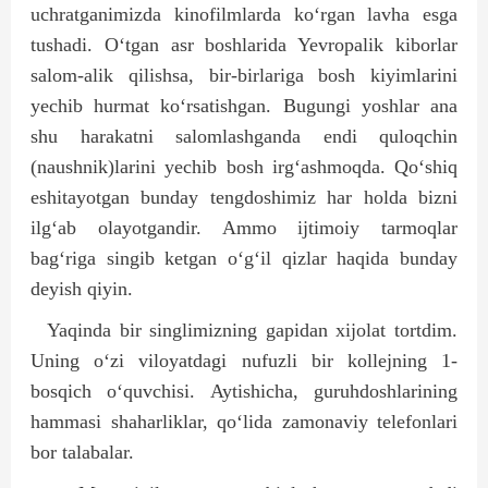
uchratganimizda kinofilmlarda ko‘rgan lavha esga
tushadi. O‘tgan asr boshlarida Yevropalik kiborlar
salom-alik qilishsa, bir-birlariga bosh kiyimlarini
yechib hurmat ko‘rsatishgan. Bugungi yoshlar ana
shu harakatni salomlashganda endi quloqchin
(naushnik)larini yechib bosh irg‘ashmoqda. Qo‘shiq
eshitayotgan bunday tengdoshimiz har holda bizni
ilg‘ab olayotgandir. Ammo ijtimoiy tarmoqlar
bag‘riga singib ketgan o‘g‘il qizlar haqida bunday
deyish qiyin.
Yaqinda bir singlimizning gapidan xijolat tortdim.
Uning o‘zi viloyatdagi nufuzli bir kollejning 1-
bosqich o‘quvchisi. Aytishicha, guruhdoshlarining
hammasi shaharliklar, qo‘lida zamonaviy telefonlari
bor talabalar.