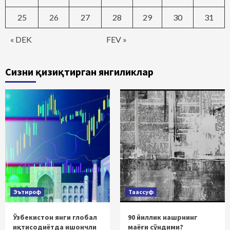
25
26
27
28
29
30
31
« DEK
FEV »
Сизни қизиқтирган янгиликлар
Эътироф
Таассуф
Ўзбекистон янги глобал
90 йиллик нашрнинг
иқтисодиётда ишончли
маёғи сўндими?