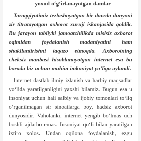
yoxud o‘g‘irlanayotgan damlar
Taraqqiyotimiz tezlashayotgan bir davrda dunyoni
zir titratayotgan axborot xuruji iskanjasida qoldik.
Bu jarayon tabiiyki jamoatchilikda mislsiz axborot
oqimidan foydalanish madaniyatini ham
shakllantirishni taqazo etmoqda. Axborotning
cheksiz manbasi hisoblanayotgan internet esa bu
borada biz uchun muhim imkoniyat yo‘liga aylandi.
I
nternet dastlab ilmiy izlanish va harbiy maqsadlar
yo‘lida yaratilganligini yaxshi bilamiz. Bugun esa u
insoniyat uchun hali salbiy va ijobiy tomonlari to‘liq
o‘rganilmagan sir sinoatlarga boy, hadsiz axborot
dunyosidir. Vaholanki, internet yengib bo‘lmas uch
boshli ajdarho emas. Insoniyat qo‘li bilan yaratilgan
ixtiro xolos. Undan oqilona foydalanish, ezgu