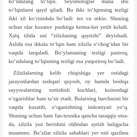
ko‘ndalang to‘lqin. Seysmologlar mana shu
to‘lqinlarni qayd qiladi. Bu ikki to‘lqinning tezligi
ikki xil ko‘rinishda bo‘ladi: tez va sekin. Shuning
uchun ular kuzatuv punktiga ketma-ket yetib keladi.
Xalq tilida uni “zilzilaning qaytishi” deyishadi.
Aslida esa ikkala to‘lqin ham zilzila o‘chog‘idan bir
vaqtda tarqaladi. Bo‘ylamaning tezligi pastroq,
ko‘ndalang to‘lqinning tezligi esa yuqoriroq bo‘ladi.
Zilzilalarning kelib chiqishiga yer ostidagi
jarayonlardan tashqari quyosh, oy hamda boshqa
sayyoralarning tortishish kuchlari, koinotdagi
o‘zgarishlar ham ta’sir etadi. Bularning barchasini bir
vaqtda kuzatib, o‘rganishning imkoniyati yo‘q.
Shuning uchun ham fan-texnika qancha taraqqiy etsa-
da, zilzila yuz berishini oldindan aytish haligacha
muammo. Ba’zilar zilzila sabablari yer osti qazilma