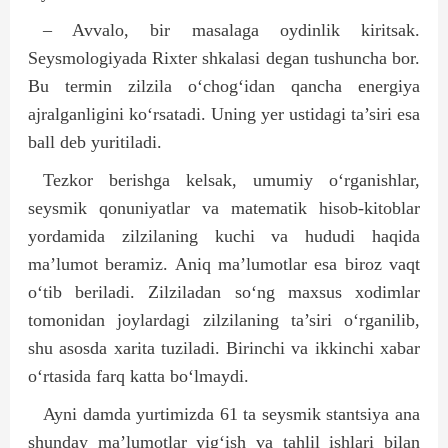
– Avvalo, bir masalaga oydinlik kiritsak.
Seysmologiyada Rixter shkalasi degan tushuncha bor.
Bu termin zilzila o‘chog‘idan qancha energiya
ajralganligini ko‘rsatadi. Uning yer ustidagi ta’siri esa
ball deb yuritiladi.
Tezkor berishga kelsak, umumiy o‘rganishlar,
seysmik qonuniyatlar va matematik hisob-kitoblar
yordamida zilzilaning kuchi va hududi haqida
ma’lumot beramiz. Aniq ma’lumotlar esa biroz vaqt
o‘tib beriladi. Zilziladan so‘ng maxsus xodimlar
tomonidan joylardagi zilzilaning ta’siri o‘rganilib,
shu asosda xarita tuziladi. Birinchi va ikkinchi xabar
o‘rtasida farq katta bo‘lmaydi.
Ayni damda yurtimizda 61 ta seysmik stantsiya ana
shunday ma’lumotlar yig‘ish va tahlil ishlari bilan