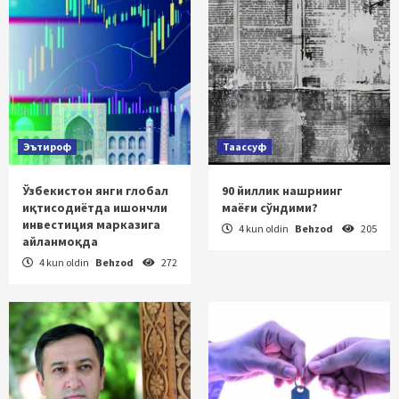
Эътироф
Таассуф
Ўзбекистон янги глобал
90 йиллик нашрнинг
иқтисодиётда ишончли
маёғи сўндими?
инвестиция марказига
4 kun oldin
Behzod
205
айланмоқда
4 kun oldin
Behzod
272