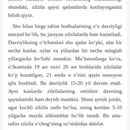
shundaki, zilzila qaysi qatlamlarda kutilayotganini
bilish qiyin.
Shu bilan birga tabiat hodisalarining o‘z davriyligi
mavjud bo‘lib, bu jarayon zilzilalarda ham kuzatiladi.
Davriylikning o‘lchamlari shu qadar ko‘pki, ular bir
necha kunlar, oylar va yillardan bir necha minglab
yillargacha bo‘lishi mumkin. Ma’lumotlarga ko‘ra,
o‘lkamizda 19 asr oxiri 20 asr boshlarida zilzilalar
ko‘p kuzatilgan, 21 asrda u o‘zini qayta namoyon
qila boshladi. Bu davriylik 15-20 yil davom etadi.
Ayni kunlarda zilzilalarning ortishini davrning
qaytalanishi ham deyish mumkin. Shuni aytish joizki,
agar kuchli zilzila sodir bo‘lsa, uning ketidan 5-10
yilgacha mayda silkinishlar bo‘lib turadi. Bu asta-
sekin zilzila o‘chog‘ining so‘nishidan dalolat.