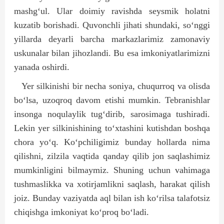
mashg‘ul. Ular doimiy ravishda seysmik holatni
kuzatib borishadi. Quvonchli jihati shundaki, so‘nggi
yillarda deyarli barcha markazlarimiz zamonaviy
uskunalar bilan jihozlandi. Bu esa imkoniyatlarimizni
yanada oshirdi.
Yer silkinishi bir necha soniya, chuqurroq va olisda
bo‘lsa, uzoqroq davom etishi mumkin. Tebranishlar
insonga noqulaylik tug‘dirib, sarosimaga tushiradi.
Lekin yer silkinishining to‘xtashini kutishdan boshqa
chora yo‘q. Ko‘pchiligimiz bunday hollarda nima
qilishni, zilzila vaqtida qanday qilib jon saqlashimiz
mumkinligini bilmaymiz. Shuning uchun vahimaga
tushmaslikka va xotirjamlikni saqlash, harakat qilish
joiz. Bunday vaziyatda aql bilan ish ko‘rilsa talafotsiz
chiqishga imkoniyat ko‘proq bo‘ladi.