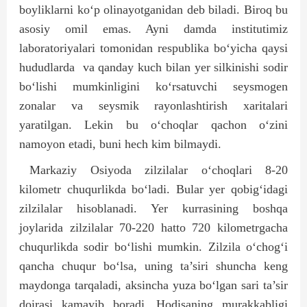
boyliklarni ko‘p olinayotganidan deb biladi. Biroq bu
asosiy omil emas. Ayni damda institutimiz
laboratoriyalari tomonidan respublika bo‘yicha qaysi
hududlarda
va qanday kuch bilan yer silkinishi sodir
bo‘lishi mumkinligini ko‘rsatuvchi seysmogen
zonalar va seysmik rayonlashtirish xaritalari
yaratilgan. Lekin bu o‘choqlar qachon o‘zini
namoyon etadi, buni hech kim bilmaydi.
Markaziy Osiyoda zilzilalar o‘choqlari 8-20
kilometr chuqurlikda bo‘ladi. Bular yer qobig‘idagi
zilzilalar hisoblanadi. Yer kurrasining boshqa
joylarida zilzilalar 70-220 hatto 720 kilometrgacha
chuqurlikda sodir bo‘lishi mumkin. Zilzila o‘chog‘i
qancha chuqur bo‘lsa, uning ta’siri shuncha keng
maydonga tarqaladi, aksincha yuza bo‘lgan sari ta’sir
doirasi kamayib boradi. Hodisaning murakkabligi