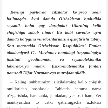
Keyingi paytlarda zilzilalar ko‘proq sodir
bo‘lmoqda. Ayni damda O‘zbekiston hududida
seysmik holat qay darajada? Ularning kelib
chiqishiga sabab nima? Bu kabi savollar ayni
damda ko‘pgina yurtdoshlarimizni qiziqtirishi tabiiy.
Shu maqsadda O‘zbekiston Respublikasi Fanlar
akademiyasi G‘. Mavlonov nomidagi Seysmologiya
instituti geodinamika va seysmotektonika
laboratoriya mudiri, fizika-matematika fanlari
nomzodi Ulfat Nurmatovga murojaat qildik.
– Keling, suhbatimizni zilzilalarning kelib chiqish
omillaridan boshlasak. Tabiatda hamma narsa
o‘zgarishda, harakatda, jumladan, yer osti ham. Yer
mantiyasidan to ustki qatlamigacha uzluksiz