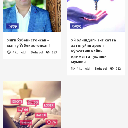
Ғурур
Ҳуқуқ
Янги Ўзбекистонсан –
Уй олишдаги энг катта
мангу Ўзбекистонсан!
хато: уйни арзон
кўрсатиш кейин
4 kun oldin
Behzod
183
қимматга тушиши
мумкин
4 kun oldin
Behzod
212