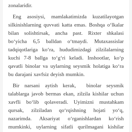
zonalaridir.
Eng asosiysi, mamlakatimizda kuzatilayotgan
silkinishlarning quvvati katta emas. Boshqa o‘lkalar
bilan solishtirsak, ancha past. Rixter shkalasi
bo‘yicha 6,5 balldan o‘tmaydi. Mutaxassislar
tadqiqotlariga ko‘ra, hududimizdagi zilzilalarning
kuchi 7-8 ballga to‘g‘ri keladi. Inshootlar, ko‘p
qavatli binolar va uylarning seysmik holatiga ko‘ra
bu darajani xavfsiz deyish mumkin.
Bir narsani aytish kerak,
binolar seysmik
talablarga javob bermas ekan, zilzila kishilar uchun
xavfli bo‘lib qolaveradi. Uyimizni mustahkam
qursak, zilziladan qo‘rqishning hojati yo‘q,
nazarimda. Aksariyat o‘rganishlardan ko‘rish
mumkinki, uylarning sifatli qurilmagani kishilar