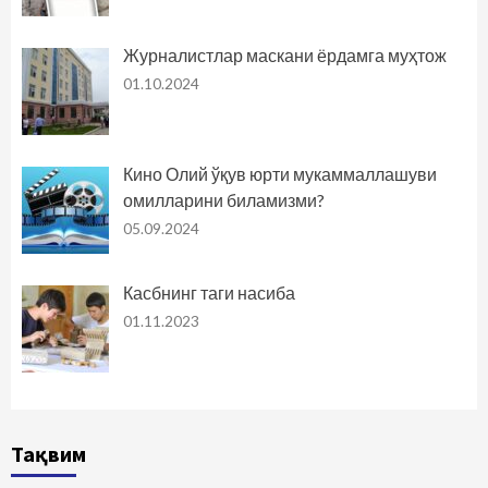
Журналистлар маскани ёрдамга муҳтож
01.10.2024
Кино Олий ўқув юрти мукаммаллашуви
омилларини биламизми?
05.09.2024
Касбнинг таги насиба
01.11.2023
Тақвим