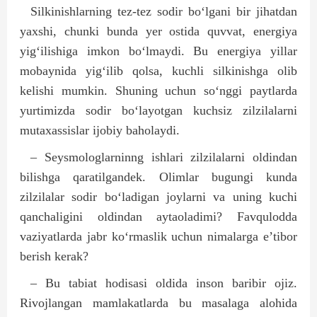
Silkinishlarning tez-tez sodir bo‘lgani bir jihatdan
yaxshi, chunki bunda yer ostida quvvat, energiya
yig‘ilishiga imkon bo‘lmaydi. Bu energiya yillar
mobaynida yig‘ilib qolsa, kuchli silkinishga olib
kelishi mumkin. Shuning uchun so‘nggi paytlarda
yurtimizda sodir bo‘layotgan kuchsiz zilzilalarni
mutaxassislar ijobiy baholaydi.
– Seysmologlarninng ishlari zilzilalarni oldindan
bilishga qaratilgandek. Olimlar bugungi kunda
zilzilalar sodir bo‘ladigan joylarni va uning kuchi
qanchaligini oldindan aytaoladimi? Favqulodda
vaziyatlarda jabr ko‘rmaslik uchun nimalarga e’tibor
berish kerak?
– Bu tabiat hodisasi oldida inson baribir ojiz.
Rivojlangan mamlakatlarda bu masalaga alohida