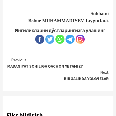
Suhbatni
tayyorladi.
Bobur
MUHAMMADIYEV
Янгиликларни дўстларингизга улашинг
Continue
Previous
MADANIYAT SOHILIGA QACHON YETAMIZ?
Reading
Next
BIRGALIKDA YOLG‘IZLAR
Fikr bildirish