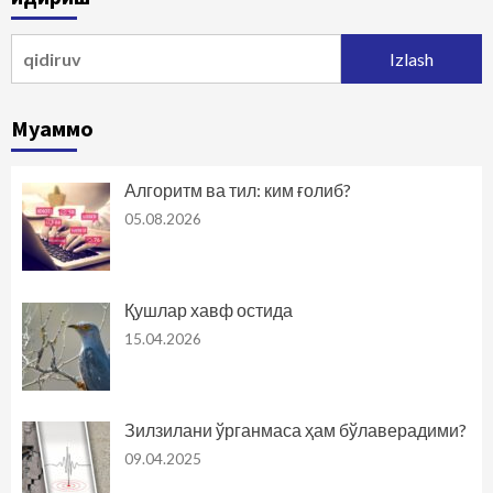
Qidirshish:
Муаммо
Алгоритм ва тил: ким ғолиб?
05.08.2026
Қушлар хавф остида
15.04.2026
Зилзилани ўрганмаса ҳам бўлаверадими?
09.04.2025