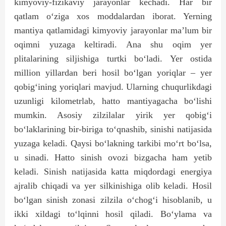
kimyoviy-fizikaviy jarayonlar kechadi. Har bir
qatlam o‘ziga xos moddalardan iborat. Yerning
mantiya qatlamidagi kimyoviy jarayonlar ma’lum bir
oqimni yuzaga keltiradi. Ana shu oqim yer
plitalarining siljishiga turtki bo‘ladi. Yer ostida
million yillardan beri hosil bo‘lgan yoriqlar – yer
qobig‘ining yoriqlari mavjud. Ularning chuqurlikdagi
uzunligi kilometrlab, hatto mantiyagacha bo‘lishi
mumkin. Asosiy zilzilalar yirik yer qobig‘i
bo‘laklarining bir-biriga to‘qnashib, sinishi natijasida
yuzaga keladi. Qaysi bo‘lakning tarkibi mo‘rt bo‘lsa,
u sinadi. Hatto sinish ovozi bizgacha ham yetib
keladi. Sinish natijasida katta miqdordagi energiya
ajralib chiqadi va yer silkinishiga olib keladi. Hosil
bo‘lgan sinish zonasi zilzila o‘chog‘i hisoblanib, u
ikki xildagi to‘lqinni hosil qiladi. Bo‘ylama va