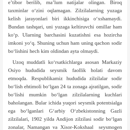
e’tibor berilib, ma’lum natijalar olingan. Biroq
taxminlar o‘zini oqlamagan. Zilzilalarning yuzaga
kelish jarayonlari biri ikkinchisiga o‘xshamaydi.
Bundan tashqari, uni yuzaga keltiruvchi omillar ham
ko‘p. Ularning barchasini kuzatishni esa hozircha
imkoni yo‘q. Shuning uchun ham uning qachon sodir
bo‘lishini hech kim oldindan ayta olmaydi.
Uzoq muddatli ko‘rsatkichlarga asosan Markaziy
Osiyo hududida seysmik faollik holati davom
etmoqda. Respublikamiz hududida zilzilalar sodir
bo‘lish ehtimoli bo‘lgan 24 ta zonaga ajratilgan, sodir
bo‘lishi mumkin bo‘lgan zilzilalarning kuchlari
baholangan. Bular ichida yuqori seysmik potentsialga
ega bo‘lganlari G‘arbiy O‘zbekistonning Gazli
zilzilalari, 1902 yilda Andijon zilzilasi sodir bo‘lgan
zonalar, Namangan va Xisor-Kokshaal
seysmogen