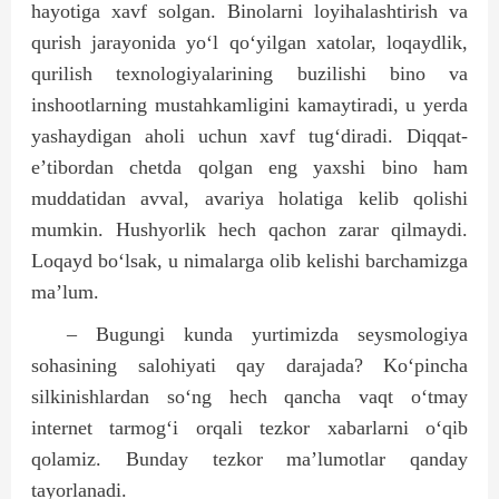
hayotiga xavf solgan. Binolarni loyihalashtirish va
qurish jarayonida yo‘l qo‘yilgan xatolar, loqaydlik,
qurilish texnologiyalarining buzilishi bino va
inshootlarning mustahkamligini kamaytiradi, u yerda
yashaydigan aholi uchun xavf tug‘diradi. Diqqat-
e’tibordan chetda qolgan eng yaxshi bino ham
muddatidan avval, avariya holatiga kelib qolishi
mumkin. Hushyorlik hech qachon zarar qilmaydi.
Loqayd bo‘lsak, u nimalarga olib kelishi barchamizga
ma’lum.
– Bugungi kunda yurtimizda seysmologiya
sohasining salohiyati qay darajada? Ko‘pincha
silkinishlardan so‘ng hech qancha vaqt o‘tmay
internet tarmog‘i orqali tezkor xabarlarni o‘qib
qolamiz. Bunday tezkor ma’lumotlar qanday
tayorlanadi.