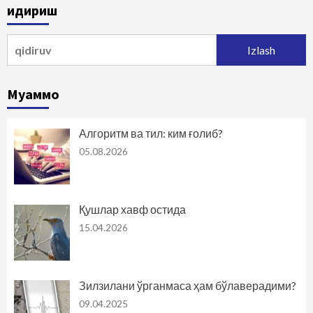
Қидириш
Qidirshish:
Муаммо
Алгоритм ва тил: ким ғолиб?
05.08.2026
Қушлар хавф остида
15.04.2026
Зилзилани ўрганмаса ҳам бўлаверадими?
09.04.2025