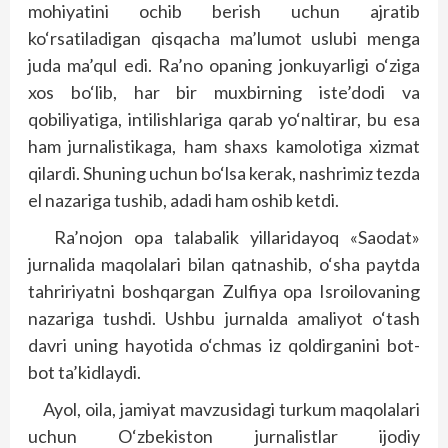
mohiyatini ochib berish uchun ajratib
ko‘rsatiladigan qisqacha ma’lumot uslubi menga
juda ma’qul edi. Ra’no opaning jonkuyarligi o‘ziga
xos bo‘lib, har bir muxbirning iste’dodi va
qobiliyatiga, intilishlariga qarab yo‘naltirar, bu esa
ham jurnalistikaga, ham shaxs kamolotiga xizmat
qilardi. Shuning uchun bo‘lsa kerak, nashrimiz tezda
el nazariga tushib, adadi ham oshib ketdi.
Ra’nojon opa talabalik yillaridayoq «Saodat»
jurnalida maqolalari bilan qatnashib, o‘sha paytda
tahririyatni boshqargan Zulfiya opa Isroilovaning
nazariga tushdi. Ushbu jurnalda amaliyot o‘tash
davri uning hayotida o‘chmas iz qoldirganini bot-
bot ta’kidlaydi.
Ayol, oila, jamiyat mavzusidagi turkum maqolalari
uchun O‘zbekiston jurnalistlar ijodiy