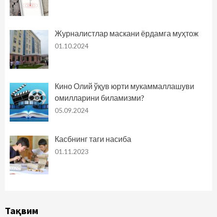
Журналистлар маскани ёрдамга муҳтож
01.10.2024
Кино Олий ўқув юрти мукаммаллашуви
омилларини биламизми?
05.09.2024
Касбнинг таги насиба
01.11.2023
Тақвим