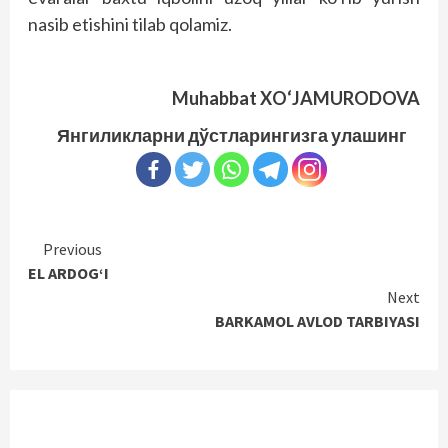
nasib etishini tilab qolamiz.
Muhabbat XO‘JAMURODOVA
Янгиликларни дўстларингизга улашинг
Continue
Previous
EL ARDOG‘I
Reading
Next
BARKAMOL AVLOD TARBIYASI