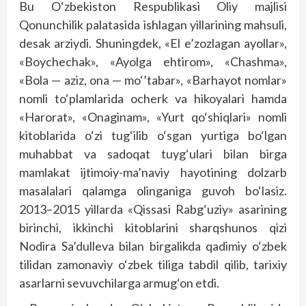
Bu O‘zbekiston Respublikasi Oliy majlisi
Qonunchilik palatasida ishlagan yillarining mahsuli,
desak arziydi. Shuningdek, «El e’zozlagan ayollar»,
«Boychechak», «Ayolga ehtirom», «Chashma»,
«Bola — aziz, ona — mo‘’tabar», «Barhayot nomlar»
nomli to‘plamlarida ocherk va hikoyalari hamda
«Harorat», «Onaginam», «Yurt qo‘shiqlari» nomli
kitoblarida o‘zi tug‘ilib o‘sgan yurtiga bo‘lgan
muhabbat va sadoqat tuyg‘ulari bilan birga
mamlakat ijtimoiy-ma’naviy hayotining dolzarb
masalalari qalamga olinganiga guvoh bo‘lasiz.
2013–2015 yillarda «Qissasi Rabg‘uziy» asarining
birinchi, ikkinchi kitoblarini sharqshunos qizi
Nodira Sa’dulleva bilan birgalikda qadimiy o‘zbek
tilidan zamonaviy o‘zbek tiliga tabdil qilib, tarixiy
asarlarni sevuvchilarga armug‘on etdi.