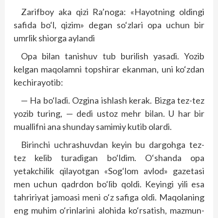
Zarifboy aka qizi Ra’noga: «Hayotning oldingi
safida bo‘l, qizim» degan so‘zlari opa uchun bir
umrlik shiorga aylandi
Opa bilan tanishuv tub burilish yasadi. Yozib
kelgan maqolamni topshirar ekanman, uni ko‘zdan
kechirayotib:
— Ha bo‘ladi. Ozgina ishlash kerak. Bizga tez-tez
yozib turing, — dedi ustoz mehr bilan. U har bir
muallifni ana shunday samimiy kutib olardi.
Birinchi uchrashuvdan keyin bu dargohga tez-
tez kelib turadigan bo‘ldim. O‘shanda opa
yetakchilik qilayotgan «Sog‘lom avlod» gazetasi
men uchun qadrdon bo‘lib qoldi. Keyingi yili esa
tahririyat jamoasi meni o‘z safiga oldi. Maqolaning
eng muhim o‘rinlarini alohida ko‘rsatish, mazmun-