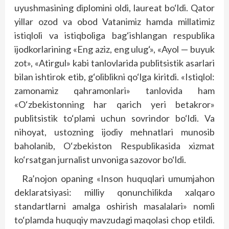
uyushmasining diplomini oldi, laureat bo‘ldi. Qator
yillar ozod va obod Vatanimiz hamda millatimiz
istiqloli va istiqboliga bag‘ishlangan respublika
ijodkorlarining «Eng aziz, eng ulug‘», «Ayol — buyuk
zot», «Atirgul» kabi tanlovlarida publitsistik asarlari
bilan ishtirok etib, g‘oliblikni qo‘lga kiritdi. «Istiqlol:
zamonamiz qahramonlari» tanlovida ham
«O‘zbekistonning har qarich yeri betakror»
publitsistik to‘plami uchun sovrindor bo‘ldi. Va
nihoyat, ustozning ijodiy mehnatlari munosib
baholanib, O‘zbekiston Respublikasida xizmat
ko‘rsatgan jurnalist unvoniga sazovor bo‘ldi.
Ra’nojon opaning «Inson huquqlari umumjahon
deklaratsiyasi: milliy qonunchilikda xalqaro
standartlarni amalga oshirish masalalari» nomli
to‘plamda huquqiy mavzudagi maqolasi chop etildi.