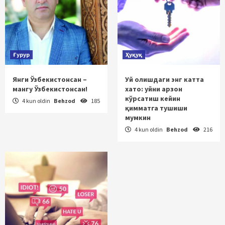
Ғурур
Ҳуқуқ
Янги Ўзбекистонсан –
Уй олишдаги энг катта
мангу Ўзбекистонсан!
хато: уйни арзон
кўрсатиш кейин
4 kun oldin
Behzod
185
қимматга тушиши
мумкин
4 kun oldin
Behzod
216