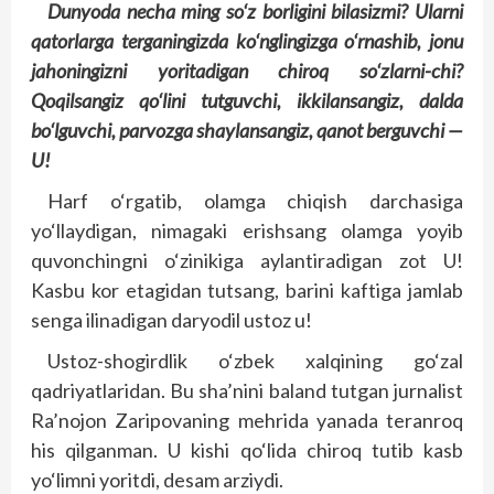
Dunyoda necha ming so‘z borligini bilasizmi? Ularni
qatorlarga terganingizda ko‘nglingizga o‘rnashib, jonu
jahoningizni yoritadigan chiroq so‘zlarni-chi?
Qoqilsangiz qo‘lini tutguvchi, ikkilansangiz, dalda
bo‘lguvchi, parvozga shaylansangiz, qanot berguvchi —
U!
Harf o‘rgatib, olamga chiqish darchasiga
yo‘llaydigan, nimagaki erishsang olamga yoyib
quvonchingni o‘zinikiga aylantiradigan zot U!
Kasbu kor etagidan tutsang, barini kaftiga jamlab
senga ilinadigan daryodil ustoz u!
Ustoz-shogirdlik o‘zbek xalqining go‘zal
qadriyatlaridan. Bu sha’nini baland tutgan jurnalist
Ra’nojon Zaripovaning mehrida yanada teranroq
his qilganman. U kishi qo‘lida chiroq tutib kasb
yo‘limni yoritdi, desam arziydi.