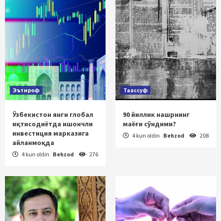
Эътироф
Таассуф
Ўзбекистон янги глобал
90 йиллик нашрнинг
иқтисодиётда ишончли
маёғи сўндими?
инвестиция марказига
4 kun oldin
Behzod
208
айланмоқда
4 kun oldin
Behzod
276