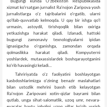
Bugungi kunda O‘zbekiston Respublikasida
xizmat ko‘rsatgan jurnalist Ra’nojon Zaripova yosh
jurnalistlarga o‘z tajribalarini o‘rgatib, ularni
qo‘llab-quvvatlab kelmoqda. U qay bir ishga qo‘l
urmasin, astoydil, tirishqoqlik bilan oxiriga
yetkazishga harakat qiladi. Izlanadi, hattoki
bugungi zamonaviy texnologiyalarni ipidan
ignasigacha o‘rganishga, zamondan orqada
qolmaslikka harakat qiladi. Kompyuterni
yoshlardek, mutaxassislardek boshqarayotganini
ko‘rib havasingiz keladi…
Tahririyatda o‘z faoliyatini boshlayotgan
kasbdoshlarimizga o‘zining benazir maslahatlari
bilan ustozlik mehrini baxsh etib kelayotgan
Ra’nojon Zaripovani xotin-qizlar bayrami bilan
qutlab, unga sihat-salomatlik, uzoq umr, nevara-
evaralar baxtu iqbolini uzoq yillar ko‘rib yurish