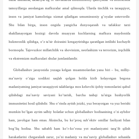
tamoyillarga asoslangan mafkuralar amal qilmoqda. Ularda tinchlik va taraqqiyot,
inson va jamiyat kamolotiga xizmat qiladigan umuminsoniy g‘oyalar ustuvordir.
Shu bilan birga, inson ongida yangicha dunyoqarash va tafakkur tarzi
shakllanayotgan hozirgi davrda muayyan kuchlarning mafkura maydonida
hukmronlik qilishga, o‘z ta’sir doirasini kengaytirishga qaratilgan intilishi kuchayib
bormoqda. Tajovuzkor millatchilik va shovinizm, neofashizm va terrorizm, irqchilik
va ekstremizm mafkuralari shular jumlasidandir.
Globallashuv jarayonida yuzaga kelgan muammolardan yana biri – bu, milliy-
ma’naviy o‘ziga xoslikni saqlab qolgan holda kirib kelayotgan begona
madaniyatning jamiyat taraqqiyoti talablariga mos keluvchi ijobiy tomonlarini qabul
qilishdagi ma’naviy saviyani ko‘tarish, barcha tashqi ta’sirga hushyorlik
immunitetini hosil qilishdir. Shu o‘rinda aytish joizki, yuz berayotgan va yuz berishi
mumkin bo‘lgan ayrim salbiy holatlar uchun globallashuv hodisasining o‘zi aybdor
ham, javobgar ham emas. Aksincha, bu ko‘proq sub’ektiv omillar faoliyati bilan
bog‘liq hodisa. Shu sababli ham ko‘r-ko‘rona yot madaniyatni targ‘ib qilish
harakatlarini chegaralash zarur, ya’ni madaniy va ma’naviy globallashuv sohasida