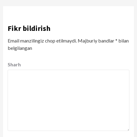
Fikr bildirish
Email manzilingiz chop etilmaydi.
Majburiy bandlar
*
bilan
belgilangan
Sharh