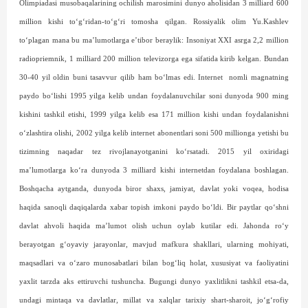
Olimpiadasi musobaqalarining ochilish marosimini dunyo aholisidan 3 milliard 600
million kishi to‘g‘ridan-to‘g‘ri tomosha qilgan. Rossiyalik olim Yu.Kashlev
to‘plagan mana bu ma’lumotlarga e’tibor beraylik: Insoniyat XXI asrga 2,2 million
radiopriemnik, 1 milliard 200 million televizorga ega sifatida kirib kelgan. Bundan
30-40 yil oldin buni tasavvur qilib ham bo‘lmas edi. Internet
nomli magnatning
paydo bo‘lishi 1995 yilga kelib undan foydalanuvchilar soni dunyoda 900 ming
kishini tashkil etishi, 1999 yilga kelib esa 171 million kishi undan foydalanishni
o‘zlashtira olishi, 2002 yilga kelib internet abonentlari soni 500 millionga yetishi bu
tizimning naqadar tez rivojlanayotganini ko‘rsatadi. 2015 yil oxiridagi
ma’lumotlarga ko‘ra dunyoda 3 milliard kishi internetdan foydalana boshlagan.
Boshqacha aytganda, dunyoda biror shaxs, jamiyat, davlat yoki voqea, hodisa
haqida sanoqli daqiqalarda xabar topish imkoni paydo bo‘ldi. Bir paytlar qo‘shni
davlat ahvoli haqida ma’lumot olish uchun oylab kutilar edi. Jahonda ro‘y
berayotgan g‘oyaviy jarayonlar, mavjud mafkura shakllari, ularning mohiyati,
maqsadlari va o‘zaro munosabatlari bilan bog‘liq holat, xususiyat va faoliyatini
yaxlit tarzda aks ettiruvchi tushuncha. Bugungi dunyo yaxlitlikni tashkil etsa-da,
undagi mintaqa va davlatlar, millat va xalqlar tarixiy shart-sharoit, jo‘g‘rofiy