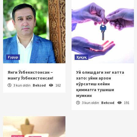
Ғурур
Ҳуқуқ
Янги Ўзбекистонсан –
Уй олишдаги энг катта
мангу Ўзбекистонсан!
хато: уйни арзон
кўрсатиш кейин
3 kun oldin
Behzod
162
қимматга тушиши
мумкин
3 kun oldin
Behzod
191