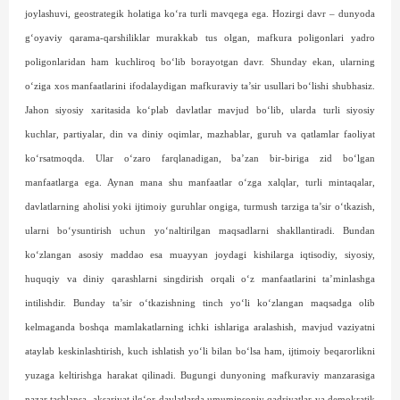
joylashuvi, geostrategik holatiga ko‘ra turli mavqega ega. Hozirgi davr – dunyoda
g‘oyaviy qarama-qarshiliklar murakkab tus olgan, mafkura poligonlari yadro
poligonlaridan ham kuchliroq bo‘lib borayotgan davr. Shunday ekan, ularning
o‘ziga xos manfaatlarini ifodalaydigan mafkuraviy ta’sir usullari bo‘lishi shubhasiz.
Jahon siyosiy xaritasida ko‘plab davlatlar mavjud bo‘lib, ularda turli siyosiy
kuchlar, partiyalar, din va diniy oqimlar, mazhablar, guruh va qatlamlar faoliyat
ko‘rsatmoqda. Ular o‘zaro farqlanadigan, ba’zan bir-biriga zid bo‘lgan
manfaatlarga ega. Aynan mana shu manfaatlar o‘zga xalqlar, turli mintaqalar,
davlatlarning aholisi yoki ijtimoiy guruhlar ongiga, turmush tarziga ta’sir o‘tkazish,
ularni bo‘ysuntirish uchun yo‘naltirilgan maqsadlarni shakllantiradi. Bundan
ko‘zlangan asosiy maddao esa muayyan joydagi kishilarga iqtisodiy, siyosiy,
huquqiy va diniy qarashlarni singdirish orqali o‘z manfaatlarini ta’minlashga
intilishdir. Bunday ta’sir o‘tkazishning tinch yo‘li ko‘zlangan maqsadga olib
kelmaganda boshqa mamlakatlarning ichki ishlariga aralashish, mavjud vaziyatni
ataylab keskinlashtirish, kuch ishlatish yo‘li bilan bo‘lsa ham, ijtimoiy beqarorlikni
yuzaga keltirishga harakat qilinadi. Bugungi dunyoning mafkuraviy manzarasiga
nazar tashlansa, aksariyat ilg‘or davlatlarda umuminsoniy qadriyatlar va demokratik