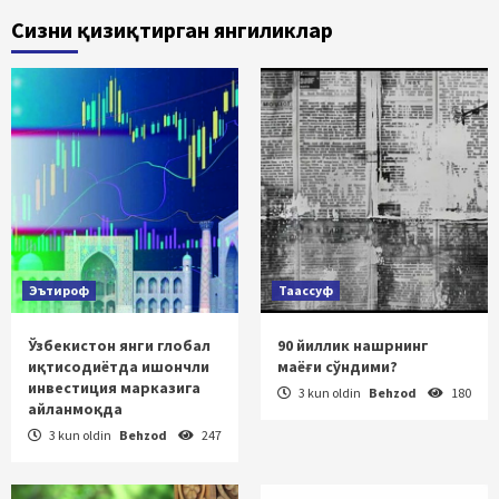
Сизни қизиқтирган янгиликлар
Эътироф
Таассуф
Ўзбекистон янги глобал
90 йиллик нашрнинг
иқтисодиётда ишончли
маёғи сўндими?
инвестиция марказига
3 kun oldin
Behzod
180
айланмоқда
3 kun oldin
Behzod
247