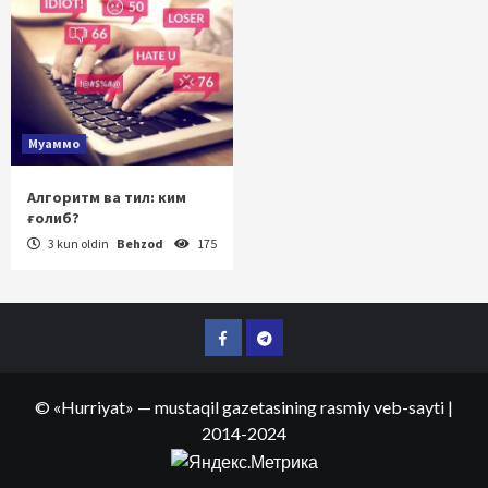
Муаммо
Алгоритм ва тил: ким
ғолиб?
3 kun oldin
Behzod
175
Facebook
Telegram
©
«Hurriyat»
— mustaqil gazetasining rasmiy veb-sayti
|
2014-2024