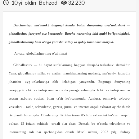
10 yil oldin
Behzod
32 230
Barchamizga ma’lumki, bugungi kunda butun dunyoning uyg‘unlashuvi —
globallashuv jarayoni yuz bermoqda. Barcha narsaning ikki qutbi bo‘lganligidek,
globallashuvning ham o‘ziga yarasha salbiy va ijobiy tomonlari mavjud.
Avvalo, globallashuvning o‘zi nima?
Globallashuv — bu hayot sur’atlarining beqiyos darajada tezlashuvi demakdir.
Yana, globallashuv millat va elatlar, mamlakatlarning madaniy, ma’naviy, iqtisodiy
jihatidan uyg‘unlashuviga olib keladigan jarayondir. Bugungi dunyoning
taraqqiyoti ichki va tashqi omillar ostida yuzaga kelmoqda. Ichki va tashqi omillar
asosan axborot vositasi bilan ta’sir ko‘rsatmoqda. Ayniqsa, ommaviy axborot
vositalari – radio, televidenie, gazeta, jurnal va internet orqali axborot ayirboshlash
rivojlanib bormoqda. Olimlarning fikricha inson 85 foiz axborotni ko‘rish
orqali,
qolgan 15 foizini eshitish
orqali olar ekan. Demak, bu o‘rinda televidenie va
internetning roli har qachongidan ortadi. Misol uchun, 2002 yilgi Sidney