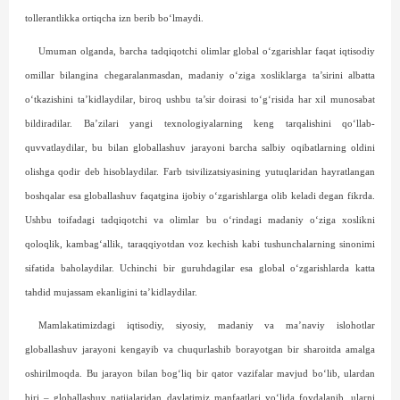
tollerantlikka ortiqcha izn berib bo‘lmaydi.
Umuman olganda, barcha tadqiqotchi olimlar global o‘zgarishlar faqat iqtisodiy
omillar bilangina chegaralanmasdan, madaniy o‘ziga xosliklarga ta’sirini albatta
o‘tkazishini ta’kidlaydilar, biroq ushbu ta’sir doirasi to‘g‘risida har xil munosabat
bildiradilar. Ba’zilari yangi texnologiyalarning keng tarqalishini qo‘llab-
quvvatlaydilar, bu bilan globallashuv jarayoni barcha salbiy oqibatlarning oldini
olishga qodir deb hisoblaydilar. Farb tsivilizatsiyasining yutuqlaridan hayratlangan
boshqalar esa globallashuv faqatgina ijobiy o‘zgarishlarga olib keladi degan fikrda.
Ushbu toifadagi tadqiqotchi va olimlar bu o‘rindagi madaniy o‘ziga xoslikni
qoloqlik, kambag‘allik, taraqqiyotdan voz kechish kabi tushunchalarning sinonimi
sifatida baholaydilar. Uchinchi bir guruhdagilar esa global o‘zgarishlarda katta
tahdid mujassam ekanligini ta’kidlaydilar.
Mamlakatimizdagi iqtisodiy, siyosiy, madaniy va ma’naviy islohotlar
globallashuv jarayoni kengayib va chuqurlashib borayotgan bir sharoitda amalga
oshirilmoqda. Bu jarayon bilan bog‘liq bir qator vazifalar mavjud bo‘lib, ulardan
biri – globallashuv natijalaridan davlatimiz manfaatlari yo‘lida foydalanib, ularni