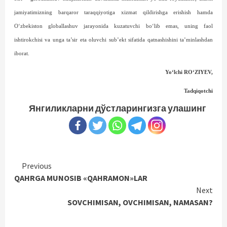
jamiyatimizning barqaror taraqqiyotiga xizmat qildirishga erishish hamda
O‘zbekiston globallashuv jarayonida kuzatuvchi bo‘lib emas, uning faol
ishtirokchisi va unga ta’sir eta oluvchi sub’ekt sifatida qatnashishini ta’minlashdan
iborat.
Yo‘lchi RO‘ZIYEV,
Tadqiqotchi
Янгиликларни дўстларингизга улашинг
Continue
Previous
QAHRGA MUNOSIB «QAHRAMON»LAR
Reading
Next
SOVCHIMISAN, OVCHIMISAN, NAMASAN?