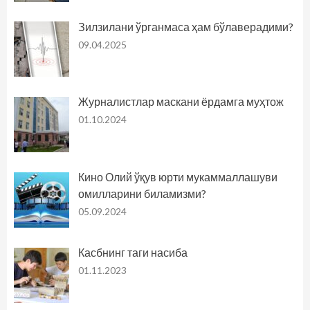
Зилзилани ўрганмаса ҳам бўлаверадими?
09.04.2025
Журналистлар маскани ёрдамга муҳтож
01.10.2024
Кино Олий ўқув юрти мукаммаллашуви
омилларини биламизми?
05.09.2024
Касбнинг таги насиба
01.11.2023