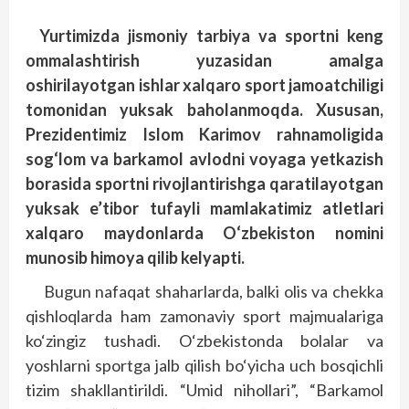
Yurtimizda jismoniy tarbiya va sportni keng
ommalashtirish yuzasidan amalga
oshirilayotgan ishlar xalqaro sport jamoatchiligi
tomonidan yuksak baholanmoqda. Xususan,
Prezidentimiz Islom Karimov rahnamoligida
sog‘lom va barkamol avlodni voyaga yetkazish
borasida sportni rivojlantirishga qaratilayotgan
yuksak e’tibor tufayli mamlakatimiz atletlari
xalqaro maydonlarda O‘zbekiston nomini
munosib himoya qilib kelyapti.
Bugun nafaqat shaharlarda, balki olis va chekka
qishloqlarda ham zamonaviy sport majmualariga
ko‘zingiz tushadi. O‘zbekistonda bolalar va
yoshlarni sportga jalb qilish bo‘yicha uch bosqichli
tizim shakllantirildi. “Umid nihollari”, “Barkamol