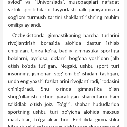
avlod” va “Universiada”, musobaqalari nafaqat
yetuk sportchilarni tayyorlash balki jamiyatimizda
sog‘lom turmush tarzini shakllantirishning muhim
omiliga aylandi.
O‘zbekistonda gimnastikaning barcha turlarini
rivojlantirish borasida alohida dastur ishlab
chiqilgan. Unga ko‘ra, badiiy gimnastika sportiga
bolalarni, ayniqsa, qizlarni bog‘cha yoshidan jalb
etish ko‘zda tutilgan. Negaki, ushbu sport turi
insonning jismonan sog‘lom bo‘lishidan tashqari,
unda eng yaxshi fazilatlarini rivojlantiradi, irodasini
chiniqtiradi. Shu o‘rinda gimnastika bilan
shug‘ullanish uchun yaratilgan sharoitlarni ham
ta’kidlab o‘tish joiz. To‘g‘ri, shahar hududlarida
sportning ushbu turi bo‘yicha alohida maxsus
maktablar, to‘garaklar bor. Endilikda gimnastika