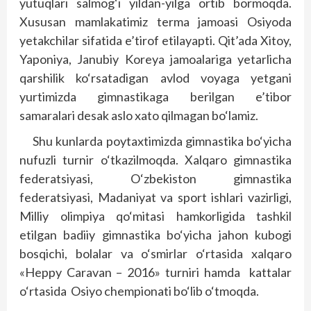
yutuqlari salmog‘i yildan-yilga ortib bormoqda.
Xususan mamlakatimiz terma jamoasi Osiyoda
yetakchilar sifatida e’tirof etilayapti. Qit’ada Xitoy,
Yaponiya, Janubiy Koreya jamoalariga yetarlicha
qarshilik ko‘rsatadigan avlod voyaga yetgani
yurtimizda gimnastikaga berilgan e’tibor
samaralari desak aslo xato qilmagan bo‘lamiz.
Shu kunlarda poytaxtimizda gimnastika bo‘yicha
nufuzli turnir o‘tkazilmoqda. Xalqaro gimnastika
federatsiyasi, O‘zbekiston gimnastika
federatsiyasi, Madaniyat va sport ishlari vazirligi,
Milliy olimpiya qo‘mitasi hamkorligida tashkil
etilgan badiiy gimnastika bo‘yicha jahon kubogi
bosqichi, bolalar va o‘smirlar o‘rtasida xalqaro
«Heppy Caravan – 2016» turniri hamda
kattalar
o‘rtasida
Osiyo chempionati bo‘lib o‘tmoqda.