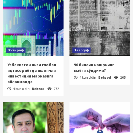
Эътироф
Таассуф
Ўзбекистон янги глобал
90 йиллик нашрнинг
иқтисодиётда ишончли
маёғи сўндими?
инвестиция марказига
4 kun oldin
Behzod
205
айланмоқда
4 kun oldin
Behzod
272