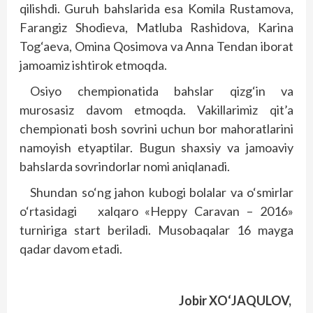
qilishdi. Guruh bahslarida esa Komila Rustamova,
Farangiz Shodieva, Matluba Rashidova, Karina
Tog‘aeva, Omina Qosimova va Anna Tendan iborat
jamoamiz ishtirok etmoqda.
Osiyo chempionatida bahslar qizg‘in va
murosasiz davom etmoqda. Vakillarimiz qit’a
chempionati bosh sovrini uchun bor mahoratlarini
namoyish etyaptilar. Bugun shaxsiy va jamoaviy
bahslarda sovrindorlar nomi aniqlanadi.
Shundan so‘ng jahon kubogi bolalar va o‘smirlar
o‘rtasidagi
xalqaro «Heppy Caravan – 2016»
turniriga start beriladi. Musobaqalar 16 mayga
qadar davom etadi.
Jobir XO‘JAQULOV,