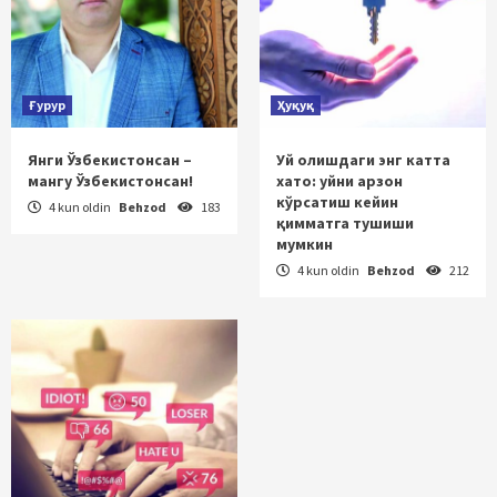
Ғурур
Ҳуқуқ
Янги Ўзбекистонсан –
Уй олишдаги энг катта
мангу Ўзбекистонсан!
хато: уйни арзон
кўрсатиш кейин
4 kun oldin
Behzod
183
қимматга тушиши
мумкин
4 kun oldin
Behzod
212