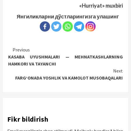
«Hurriyat» muxbiri
Янгиликларни дўстларингизга улашинг
Continue
Previous
KASABA UYUSHMALARI — MEHNATKASHLARNING
Reading
HAMKORI VA TAYANCHI
Next
FARG‘ONADA YOSHLIK VA KAMOLOT MUSOBAQALARI
Fikr bildirish
Email manzilingiz chop etilmaydi.
Majburiy bandlar
*
bilan