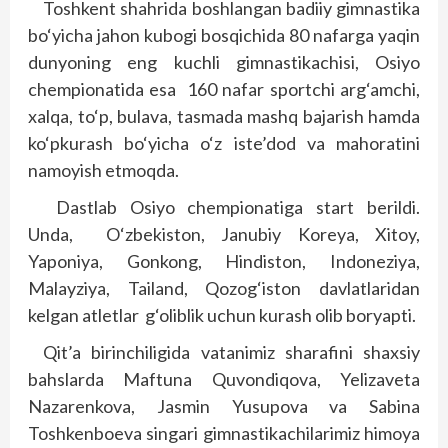
Toshkent shahrida boshlangan badiiy gimnastika
bo‘yicha jahon kubogi bosqichida 80 nafarga yaqin
dunyoning eng kuchli gimnastikachisi, Osiyo
chempionatida esa
160 nafar sportchi arg‘amchi,
xalqa, to‘p, bulava, tasmada mashq bajarish hamda
ko‘pkurash bo‘yicha o‘z iste’dod va mahoratini
namoyish etmoqda.
Dastlab Osiyo chempionatiga start berildi.
Unda,
O‘zbekiston, Janubiy Koreya, Xitoy,
Yaponiya, Gonkong, Hindiston, Indoneziya,
Malayziya, Tailand, Qozog‘iston davlatlaridan
kelgan atletlar
g‘oliblik uchun kurash olib boryapti.
Qit’a birinchiligida vatanimiz sharafini shaxsiy
bahslarda Maftuna Quvondiqova, Yelizaveta
Nazarenkova, Jasmin Yusupova va Sabina
Toshkenboeva singari gimnastikachilarimiz himoya