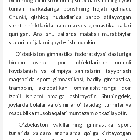
bilan shug‘ullanish uchun qishloqdan shaharga yoki
tuman markazlariga borishning hojati qolmadi.
Chunki, qishloq hududlarida barpo etilayotgan
sport ob’ektlarida ham maxsus gimnastika zallari
qurilgan. Ana shu zallarda malakali murabbiylar
yuqori natijalarni qayd etish mumkin.
O‘zbekiston gimnastika federatsiyasi dasturiga
binoan ushbu sport ob’ektlaridan unumli
foydalanish va olimpiya zahiralarini tayyorlash
maqsadida sport gimnastikasi, badiiy gimnastika,
trampolin, akrobatikani ommalashtirishga doir
izchil ishlarni amalga oshirayotir. Shuningdek,
joylarda bolalar va o‘smirlar o‘rtasidagi turnirlar va
respublika musobaqalari muntazam o‘tkazilayotir.
O‘zbekiston vakillarining gimnastika sport
turlarida xalqaro arenalarda qo‘lga kiritayotgan