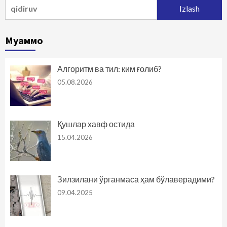
Qidirshish:
Муаммо
Алгоритм ва тил: ким ғолиб?
05.08.2026
Қушлар хавф остида
15.04.2026
Зилзилани ўрганмаса ҳам бўлаверадими?
09.04.2025