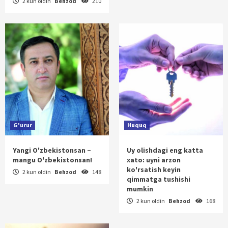
2 kun oldin
Behzod
210
G'urur
Huquq
Yangi O'zbekistonsan –
Uy olishdagi eng katta
mangu O'zbekistonsan!
xato: uyni arzon
ko'rsatish keyin
2 kun oldin
Behzod
148
qimmatga tushishi
mumkin
2 kun oldin
Behzod
168