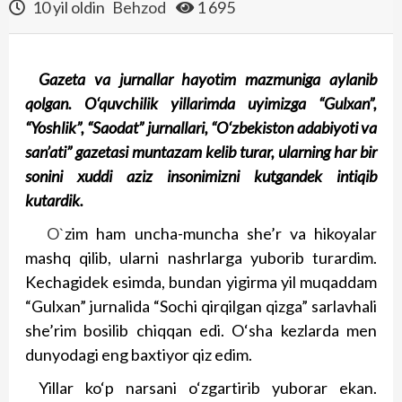
10 yil oldin
Behzod
1 695
Gazeta va jurnallar hayotim mazmuniga aylanib
qolgan. O‘quvchilik yillarimda uyimizga “Gulxan”,
“Yoshlik”, “Saodat” jurnallari, “O‘zbekiston adabiyoti va
san’ati” gazetasi muntazam kelib turar, ularning har bir
sonini xuddi aziz insonimizni kutgandek intiqib
kutardik.
O`
zim ham uncha-muncha she’r va hikoyalar
mashq qilib, ularni nashrlarga yuborib turardim.
Kechagidek esimda, bundan yigirma yil muqaddam
“Gulxan” jurnalida “Sochi qirqilgan qizga” sarlavhali
she’rim bosilib chiqqan edi. O‘sha kezlarda men
dunyodagi eng baxtiyor qiz edim.
Yillar ko‘p narsani o‘zgartirib yuborar ekan.