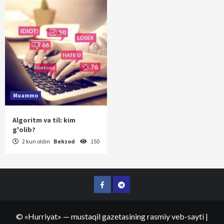
Muammo
Algoritm va til: kim
g'olib?
2 kun oldin
Behzod
150
Facebook
Telegram
©
«Hurriyat»
— mustaqil gazetasining rasmiy veb-sayti
|