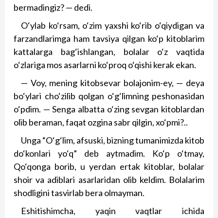
bermadi­ngiz? — dedi.
O‘ylab ko‘rsam, o‘zim yaxshi ko‘rib o‘qiydigan va
farzandlarimga ham tavsiya qilgan ko‘p kitoblarim
kattalarga bag‘ishlangan, bolalar o‘z vaqtida
o‘zlariga mos asarlarni ko‘proq o‘qishi kerak ekan.
— Voy, mening kitobsevar bolajonim-ey, — deya
bo‘ylari cho‘zilib qolgan o‘g‘limning peshonasidan
o‘pdim. — Senga albatta o‘zing sevgan kitob­lardan
olib beraman, faqat ozgina sabr qilgin, xo‘pmi?..
Unga “O‘g‘lim, afsuski, bizning tumanimizda kitob
do‘konlari yo‘q” deb aytmadim. Ko‘p o‘tmay,
Qo‘qonga borib, u yerdan ertak kitoblar, bolalar
shoir va adiblari asarlaridan olib keldim. Bolalarim
shodligini tasvirlab bera olmayman.
Eshitishimcha, yaqin vaqtlar ichida