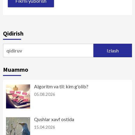
Qidirish
Qidirshish:
Muammo
Algoritm va til: kim g'olib?
05.08.2026
Qushlar xavf ostida
15.04.2026