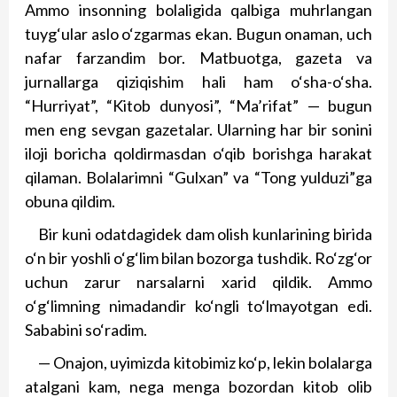
Ammo insonning bolaligida qalbiga muhrlangan
tuyg‘ular aslo o‘zgarmas ekan. Bugun onaman, uch
nafar farzandim bor. Matbuotga, gazeta va
jurnallarga qiziqishim hali ham o‘sha-o‘sha.
“Hurriyat”, “Kitob dunyosi”, “Ma’rifat” — bugun
men eng sevgan gazetalar. Ularning har bir sonini
iloji boricha qoldirmasdan o‘qib borishga harakat
qilaman. Bolalarimni “Gulxan” va “Tong yulduzi”ga
obuna qildim.
Bir kuni odatdagidek dam olish kunlarining birida
o‘n bir yoshli o‘g‘lim bilan bozorga tushdik. Ro‘zg‘or
uchun zarur narsalarni xarid qildik. Ammo
o‘g‘limning nimadandir ko‘ngli to‘lmayotgan edi.
Sababini so‘radim.
— Onajon, uyimizda kitobimiz ko‘p, lekin bolalarga
atalgani kam, nega menga bozordan kitob olib