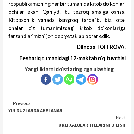
respublikamizning har bir tumanida kitob do‘konlari
ochilar ekan. Qaniydi, bu tezroq amalga oshsa.
Kitobxonlik yanada kengroq tarqalib, biz, ota-
onalar o‘z tumanimizdagi kitob do‘konlariga
farzandlarimizni jon deb yetaklab borar edik.
Dilnoza TOHIROVA,
Beshariq tumanidagi 12-maktab o‘qituvchisi
Yangiliklarni do'stlaringizga ulashing
Continue
Previous
YULDUZLARDA AKSLANAR
Reading
Next
TURLI XALQLAR TILLARINI BILISH