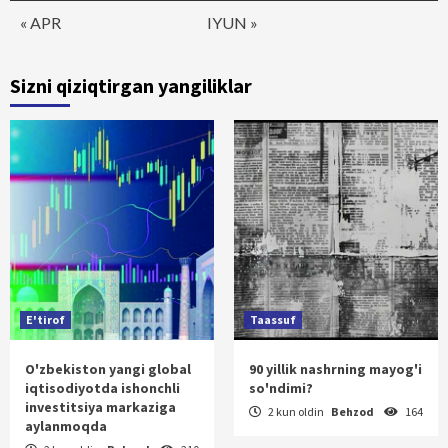
« APR
IYUN »
Sizni qiziqtirgan yangiliklar
E'tirof
Taassuf
O'zbekiston yangi global
90 yillik nashrning mayog'i
iqtisodiyotda ishonchli
so'ndimi?
investitsiya markaziga
2 kun oldin
Behzod
164
aylanmoqda