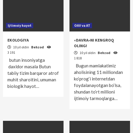
Ijtimoiy hayot
OAV va AT
EKOLOGIYA
«DAVRA»NI KENGROQ
OLING!
10 yil oldin
Behzod
3 191
10 yil oldin
Behzod
1 818
butun insoniyatga
Bugun mamlakatimiz
daxldor masala Butun
aholisining 11 milliondan
tabiiy tizim barqaror atrof
ko‘prog‘i internetdan
muhit sharoitini, umuman
foydalanayotgan bo‘lsa,
biologik hayot…
shundan to‘rt millioni
ijtimoiy tarmoqlarga…