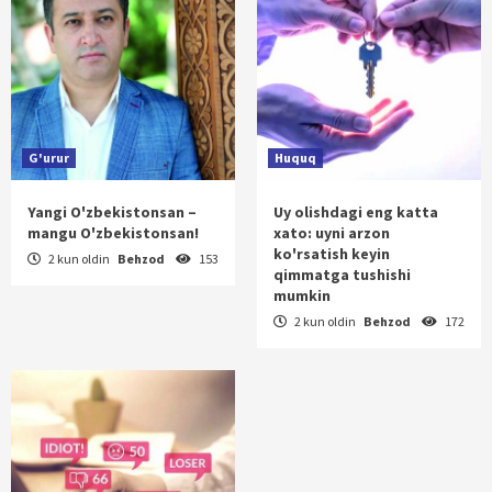
G'urur
Huquq
Yangi O'zbekistonsan –
Uy olishdagi eng katta
mangu O'zbekistonsan!
xato: uyni arzon
ko'rsatish keyin
2 kun oldin
Behzod
153
qimmatga tushishi
mumkin
2 kun oldin
Behzod
172