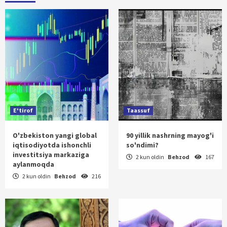
E'tirof
Taassuf
O'zbekiston yangi global
90 yillik nashrning mayog'i
iqtisodiyotda ishonchli
so'ndimi?
investitsiya markaziga
2 kun oldin
Behzod
167
aylanmoqda
2 kun oldin
Behzod
216