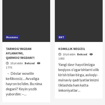
Muammo
NNT
TARMOG‘INGDAN
KOMILLIK NEGIZI1
AYLANAYMI,
10 yil oldin
Behzod
QARMOG‘INGDAN?!
1 853
10 yil oldin
Behzod
Yangi davr hayotimizga
1 770
beqiyos o‘zgarishlarni olib
– D6slar wowilin
kirish bilan birga, axloqiy-
ke4ikvosiz… Avvaliga
ma’naviy qadriyatlarimizni
hayron bo‘ldim. Bu nima
tiklashda ham katta
degani? Keyin yozib
imkoniyatlar…
yubordim: –…