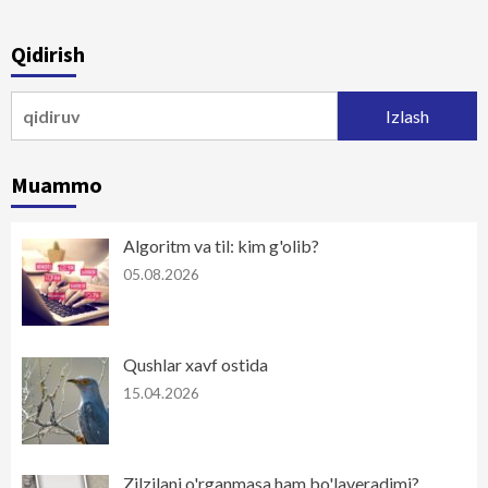
Qidirish
Qidirshish:
Muammo
Algoritm va til: kim g'olib?
05.08.2026
Qushlar xavf ostida
15.04.2026
Zilzilani o'rganmasa ham bo'laveradimi?