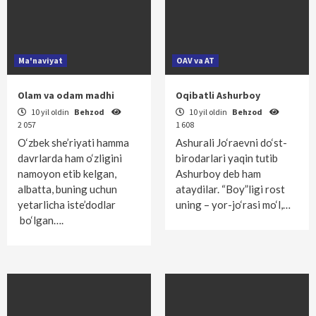
Ma'naviyat
OAV va AT
Olam va odam madhi
Oqibatli Ashurboy
10 yil oldin
Behzod
10 yil oldin
Behzod
2 057
1 608
O‘zbek she’riyati hamma
Ashurali Jo‘raevni do‘st-
davrlarda ham o‘zligini
birodarlari yaqin tutib
namoyon etib kelgan,
Ashurboy deb ham
albatta, buning uchun
ataydilar. “Boy”ligi rost
yetarlicha iste’dodlar
uning – yor-jo‘rasi mo‘l,…
bo‘lgan….