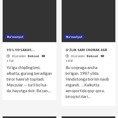
Ma'naviyat
Ma'naviyat
YO‘L-YO‘LAKAY…
O‘ZLIK SARI CHORAK ASR
10 yil oldin
Behzod
10 yil oldin
Behzod
1 714
1 678
Yo‘lga chiqdingizmi,
Bu voqeaga ancha
albatta, gurung beradigan
bo‘lgan. 1987 yilda
biror hamroh topiladi.
Hindistonga borish nasib
Mavzular — turli bo‘lsa-
etgandi. …Kalkutta
da, hayotga doir. Ba’zan,…
aeroportida qop-qora,
biroq ko‘zlari…