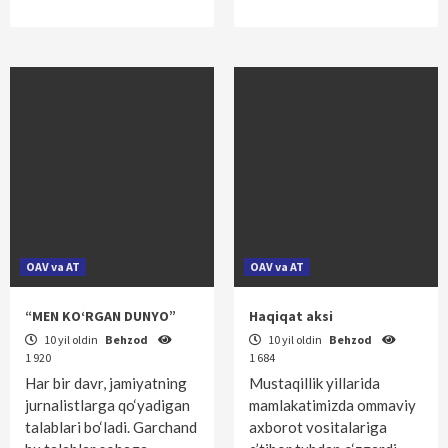
OAV va AT
OAV va AT
“MEN KO‘RGAN DUNYO”
Haqiqat aksi
10 yil oldin
Behzod
10 yil oldin
Behzod
1 920
1 684
Har bir davr, jamiyatning
Mustaqillik yillarida
jurnalistlarga qo‘yadigan
mamlakatimizda ommaviy
talablari bo‘ladi. Garchand
axborot vositalariga