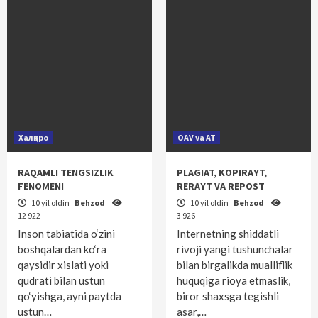
Халқаро
OAV va AT
RAQAMLI TENGSIZLIK
PLAGIAT, KOPIRAYT,
FENOMENI
RERAYT VA REPOST
10 yil oldin
Behzod
10 yil oldin
Behzod
12 922
3 926
Inson tabiatida o‘zini
Internetning shiddatli
boshqalardan ko‘ra
rivoji yangi tushunchalar
qaysidir xislati yoki
bilan birgalikda mualliflik
qudrati bilan ustun
huquqiga rioya etmaslik,
qo‘yishga, ayni paytda
biror shaxsga tegishli
ustun…
asar,…