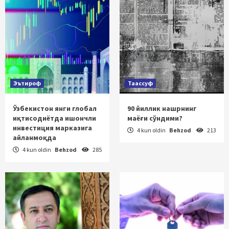
Эътироф
Таассуф
Ўзбекистон янги глобал
90 йиллик нашрнинг
иқтисодиётда ишончли
маёғи сўндими?
инвестиция марказига
4 kun oldin
Behzod
213
айланмоқда
4 kun oldin
Behzod
285