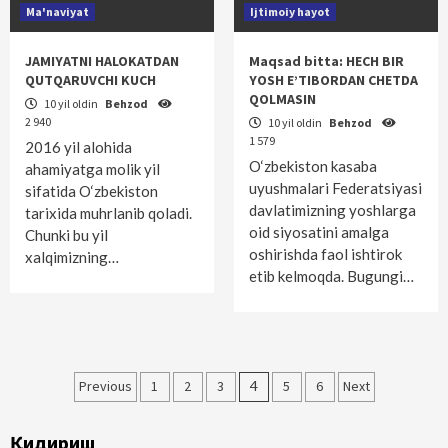
Ma'naviyat
Ijtimoiy hayot
JAMIYATNI HALOKATDAN
Maqsad bitta: HECH BIR
QUTQARUVCHI KUCH
YOSH E’TIBORDAN CHETDA
QOLMASIN
10 yil oldin
Behzod
2 940
10 yil oldin
Behzod
1 579
2016 yil alohida
O‘zbekiston kasaba
ahamiyatga molik yil
uyushmalari Federatsiyasi
sifatida O‘zbekiston
davlatimizning yoshlarga
tarixida muhrlanib qoladi.
oid siyosatini amalga
Chunki bu yil
oshirishda faol ishtirok
xalqimizning…
etib kelmoqda. Bugungi…
Maqolalar
Previous
1
2
3
4
5
6
Next
bo‘yicha
Қидириш