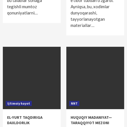
bu talablar sohaga
e’tibor tubdan o‘zgardi.
tegishli mumtoz
Ayniqsa, bu, xodimlar
qonuniyatlarni…
dunyoqarashi,
tayyorlanayotgan
materiallar…
Ijtimoiy hayot
NNT
EL-YURT TAQDIRIGA
HUQUQIY MADANIYAT—
DAXLDORLIK
TARAQQIYOT MEZONI