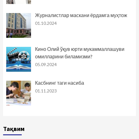
Журналистлар маскани ёрдамга муҳтож
01.10.2024
Кино Олий ўқув юрти мукаммаллашуви
омилларини биламизми?
05.09.2024
Касбнинг таги насиба
01.11.2023
Тақвим