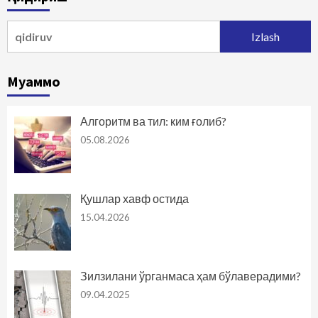
harakatlanish
Qidirshish:
Муаммо
Алгоритм ва тил: ким ғолиб?
05.08.2026
Қушлар хавф остида
15.04.2026
Зилзилани ўрганмаса ҳам бўлаверадими?
09.04.2025