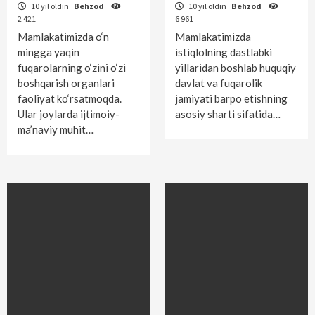
10 yil oldin
Behzod
10 yil oldin
Behzod
2 421
6 961
Mamlakatimizda o‘n
Mamlakatimizda
mingga yaqin
istiqlolning dastlabki
fuqarolarning o‘zini o‘zi
yillaridan boshlab huquqiy
boshqarish organlari
davlat va fuqarolik
faoliyat ko‘rsatmoqda.
jamiyati barpo etishning
Ular joylarda ijtimoiy-
asosiy sharti sifatida…
ma’naviy muhit…