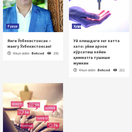
Ғурур
Ҳуқуқ
Янги Ўзбекистонсан –
Уй олишдаги энг катта
мангу Ўзбекистонсан!
хато: уйни арзон
кўрсатиш кейин
4 kun oldin
Behzod
191
қимматга тушиши
мумкин
4 kun oldin
Behzod
221