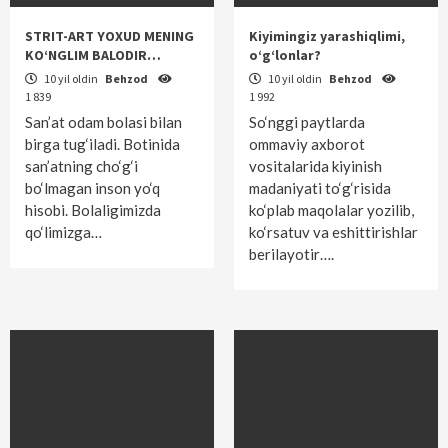
STRIT-ART YOXUD MENING
Kiyimingiz yarashiqlimi,
KO‘NGLIM BALODIR…
o‘g‘lonlar?
10 yil oldin
Behzod
10 yil oldin
Behzod
1 839
1 992
San’at odam bolasi bilan
So‘nggi paytlarda
birga tug‘iladi. Botinida
ommaviy axborot
san’atning cho‘g‘i
vositalarida kiyinish
bo‘lmagan inson yo‘q
madaniyati to‘g‘risida
hisobi. Bolaligimizda
ko‘plab maqolalar yozilib,
qo‘limizga…
ko‘rsatuv va eshittirishlar
berilayotir….