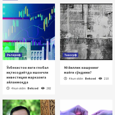
Эътироф
Таассуф
Ўзбекистон янги глобал
90 йиллик нашрнинг
иқтисодиётда ишончли
маёғи сўндими?
инвестиция марказига
4 kun oldin
Behzod
210
айланмоқда
4 kun oldin
Behzod
282