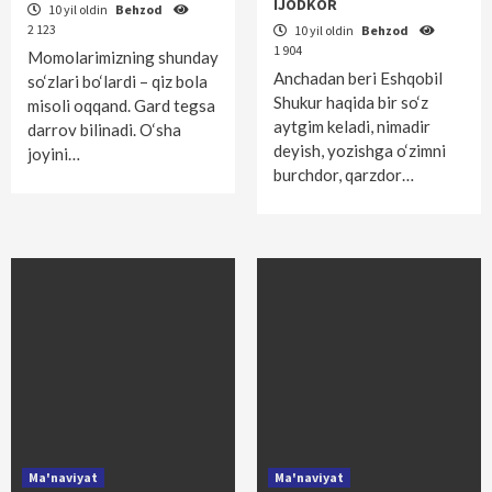
IJODKOR
10 yil oldin
Behzod
2 123
10 yil oldin
Behzod
1 904
Momolarimizning shunday
Anchadan beri Eshqobil
so‘zlari bo‘lardi – qiz bola
Shukur haqida bir so‘z
misoli oqqand. Gard tegsa
aytgim keladi, nimadir
darrov bilinadi. O‘sha
deyish, yozishga o‘zimni
joyini…
burchdor, qarzdor…
Ma'naviyat
Ma'naviyat