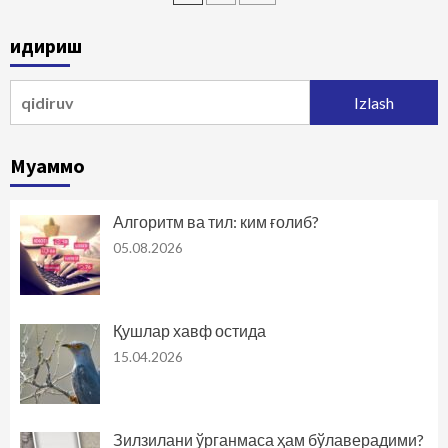
bo‘yicha
Қидириш
harakatlanish
Qidirshish:
Муаммо
Алгоритм ва тил: ким ғолиб?
05.08.2026
Қушлар хавф остида
15.04.2026
Зилзилани ўрганмаса ҳам бўлаверадими?