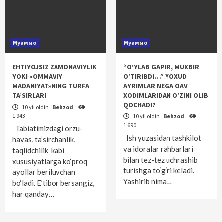
Муаммо
Муаммо
EHTIYOJSIZ ZAMONAVIYLIK
“O‘YLAB GAPIR, MUXBIR
YOKI «OMMAVIY
O‘TIRIBDI…” YOXUD
MADANIYAT»NING TURFA
AYRIMLAR NEGA OAV
TA’SIRLARI
XODIMLARIDAN O‘ZINI OLIB
QOCHADI?
10 yil oldin
Behzod
1 943
10 yil oldin
Behzod
1 690
Tabiatimizdagi orzu-
Ish yuzasidan tashkilot
havas, ta’sirchanlik,
va idoralar rahbarlari
taqlidchilik kabi
bilan tez-tez uchrashib
xususiyatlarga ko‘proq
turishga to‘g‘ri keladi.
ayollar beriluvchan
Yashirib nima…
bo‘ladi. E’tibor bersangiz,
har qanday…