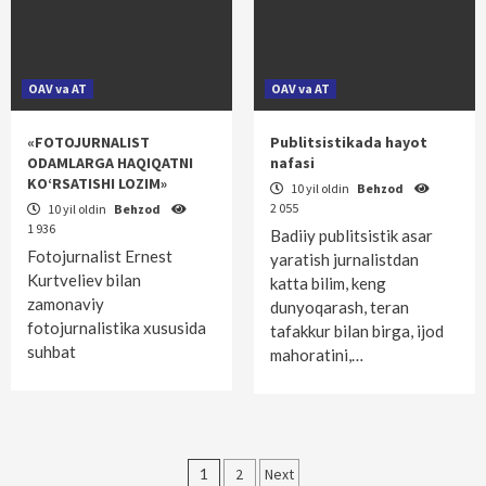
OAV va AT
OAV va AT
«FOTOJURNALIST
Publitsistikada hayot
ODAMLARGA HAQIQATNI
nafasi
KO‘RSATISHI LOZIM»
10 yil oldin
Behzod
2 055
10 yil oldin
Behzod
1 936
Badiiy publitsistik asar
Fotojurnalist Ernest
yaratish jurnalistdan
Kurtveliev bilan
katta bilim, keng
zamonaviy
dunyoqarash, teran
fotojurnalistika xususida
tafakkur bilan birga, ijod
suhbat
mahoratini,…
Maqolalar
1
2
Next