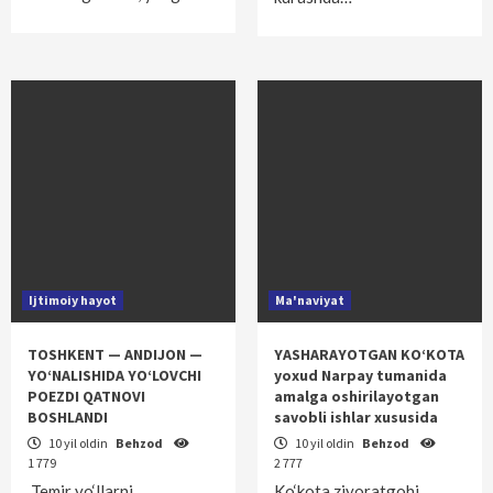
Ijtimoiy hayot
Ma'naviyat
TOSHKENT — ANDIJON —
YASHARAYOTGAN KO‘KOTA
YO‘NALISHIDA YO‘LOVCHI
yoxud Narpay tumanida
POEZDI QATNOVI
amalga oshirilayotgan
BOSHLANDI
savobli ishlar xususida
10 yil oldin
Behzod
10 yil oldin
Behzod
1 779
2 777
Temir yo‘llarni
Ko‘kota ziyoratgohi