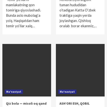
mamlakatning qon
tuman hududidan
tomiriga qiyoslashadi.
o‘tadigan Katta O‘zbek
Bunda aslo mubolag‘a
traktiga yaqin yerda
yo‘q. Haqiqatdan ham
joylashgan. Qishloq
temir yo‘llar xalq…
oralab borar ekanmiz,…
Ma'naviyat
Ma'naviyat
Qiz bola — misoli oq qand
ASH’ORI ESH, QOBIL