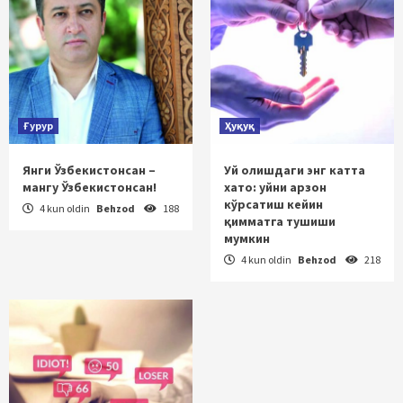
Ғурур
Ҳуқуқ
Янги Ўзбекистонсан –
Уй олишдаги энг катта
мангу Ўзбекистонсан!
хато: уйни арзон
кўрсатиш кейин
4 kun oldin
Behzod
188
қимматга тушиши
мумкин
4 kun oldin
Behzod
218