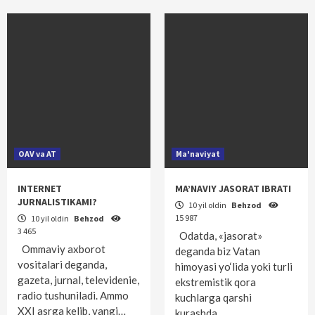
OAV va AT
Ma'naviyat
INTERNET
MA’NAVIY JASORAT IBRATI
JURNALISTIKAMI?
10 yil oldin
Behzod
15 987
10 yil oldin
Behzod
3 465
Odatda, «jasorat»
Ommaviy axborot
deganda biz Vatan
vositalari deganda,
himoyasi yo‘lida yoki turli
gazeta, jurnal, televidenie,
ekstremistik qora
radio tushuniladi. Ammo
kuchlarga qarshi
XXI asrga kelib, yangi…
kurashda…