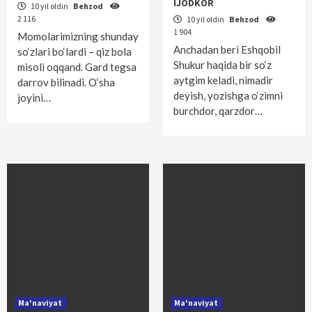
IJODKOR
10 yil oldin
Behzod
2 116
10 yil oldin
Behzod
1 904
Momolarimizning shunday
Anchadan beri Eshqobil
so‘zlari bo‘lardi – qiz bola
Shukur haqida bir so‘z
misoli oqqand. Gard tegsa
aytgim keladi, nimadir
darrov bilinadi. O‘sha
deyish, yozishga o‘zimni
joyini…
burchdor, qarzdor…
Ma'naviyat
Ma'naviyat