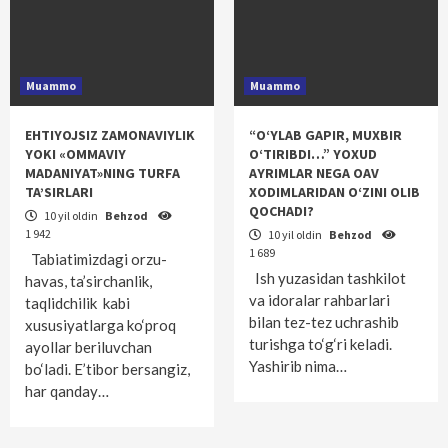
Muammo
Muammo
EHTIYOJSIZ ZAMONAVIYLIK
“O‘YLAB GAPIR, MUXBIR
YOKI «OMMAVIY
O‘TIRIBDI…” YOXUD
MADANIYAT»NING TURFA
AYRIMLAR NEGA OAV
TA’SIRLARI
XODIMLARIDAN O‘ZINI OLIB
QOCHADI?
10 yil oldin
Behzod
1 942
10 yil oldin
Behzod
1 689
Tabiatimizdagi orzu-
Ish yuzasidan tashkilot
havas, ta’sirchanlik,
va idoralar rahbarlari
taqlidchilik kabi
bilan tez-tez uchrashib
xususiyatlarga ko‘proq
turishga to‘g‘ri keladi.
ayollar beriluvchan
Yashirib nima…
bo‘ladi. E’tibor bersangiz,
har qanday…