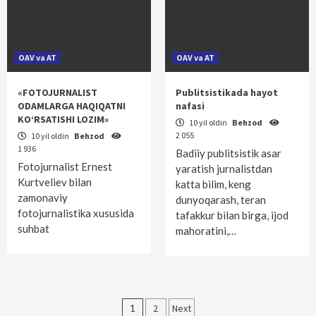
OAV va AT
OAV va AT
«FOTOJURNALIST
Publitsistikada hayot
ODAMLARGA HAQIQATNI
nafasi
KO‘RSATISHI LOZIM»
10 yil oldin
Behzod
2 055
10 yil oldin
Behzod
1 936
Badiiy publitsistik asar
Fotojurnalist Ernest
yaratish jurnalistdan
Kurtveliev bilan
katta bilim, keng
zamonaviy
dunyoqarash, teran
fotojurnalistika xususida
tafakkur bilan birga, ijod
suhbat
mahoratini,…
Maqolalar
1
2
Next