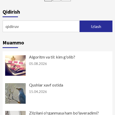
bo‘yicha
Qidirish
harakatlanish
Qidirshish:
Muammo
Algoritm va til: kim g'olib?
05.08.2026
Qushlar xavf ostida
15.04.2026
Zilzilani o'rganmasa ham bo'laveradimi?