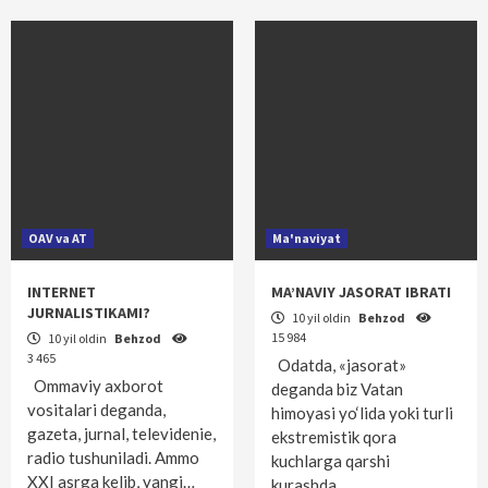
OAV va AT
Ma'naviyat
INTERNET
MA’NAVIY JASORAT IBRATI
JURNALISTIKAMI?
10 yil oldin
Behzod
15 984
10 yil oldin
Behzod
3 465
Odatda, «jasorat»
Ommaviy axborot
deganda biz Vatan
vositalari deganda,
himoyasi yo‘lida yoki turli
gazeta, jurnal, televidenie,
ekstremistik qora
radio tushuniladi. Ammo
kuchlarga qarshi
XXI asrga kelib, yangi…
kurashda…