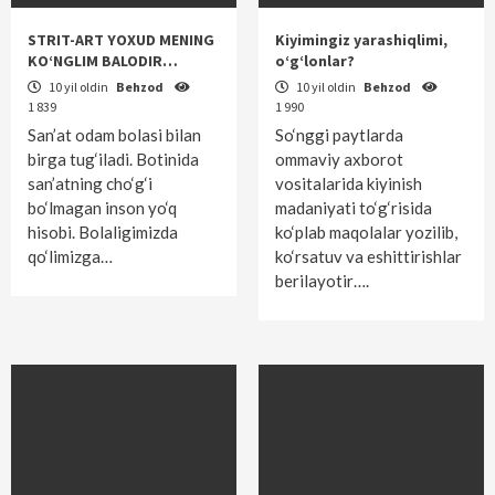
STRIT-ART YOXUD MENING
Kiyimingiz yarashiqlimi,
KO‘NGLIM BALODIR…
o‘g‘lonlar?
10 yil oldin
Behzod
10 yil oldin
Behzod
1 839
1 990
San’at odam bolasi bilan
So‘nggi paytlarda
birga tug‘iladi. Botinida
ommaviy axborot
san’atning cho‘g‘i
vositalarida kiyinish
bo‘lmagan inson yo‘q
madaniyati to‘g‘risida
hisobi. Bolaligimizda
ko‘plab maqolalar yozilib,
qo‘limizga…
ko‘rsatuv va eshittirishlar
berilayotir….