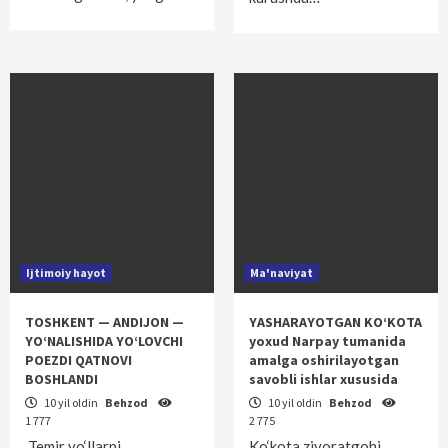
Ijtimoiy hayot
Ma'naviyat
TOSHKENT — ANDIJON —
YASHARAYOTGAN KO‘KOTA
YO‘NALISHIDA YO‘LOVCHI
yoxud Narpay tumanida
POEZDI QATNOVI
amalga oshirilayotgan
BOSHLANDI
savobli ishlar xususida
10 yil oldin
Behzod
10 yil oldin
Behzod
1 777
2 775
Temir yo‘llarni
Ko‘kota ziyoratgohi