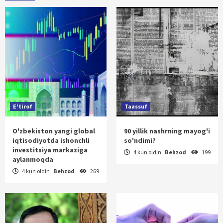
E'tirof
Taassuf
O'zbekiston yangi global
90 yillik nashrning mayog'i
iqtisodiyotda ishonchli
so'ndimi?
investitsiya markaziga
4 kun oldin
Behzod
199
aylanmoqda
4 kun oldin
Behzod
269