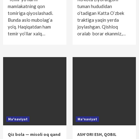
mamlakatning qon
tuman hududidan
tomiriga qiyoslashadi.
o‘tadigan Katta O‘zbek
Bunda aslo mubolag‘a
traktiga yaqin yerda
yo‘q. Haqiqatdan ham
joylashgan. Qishloq
temir yo‘llar xalq…
oralab borar ekanmiz,…
Ma'naviyat
Ma'naviyat
Qiz bola — misoli oq qand
ASH’ORI ESH, QOBIL