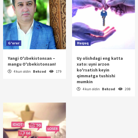
G'urur
Huquq
Yangi O'zbekistonsan –
Uy olishdagi eng katta
mangu O'zbekistonsan!
xato: uyni arzon
ko'rsatish keyin
4 kun oldin
Behzod
179
qimmatga tushishi
mumkin
4 kun oldin
Behzod
208