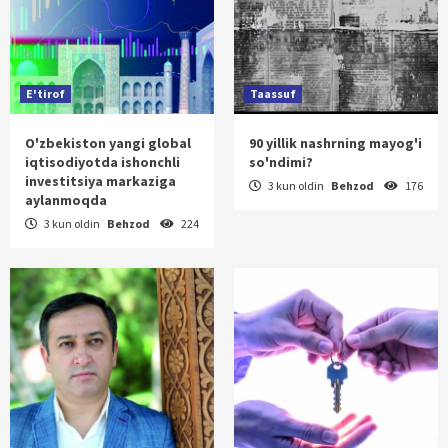
E'tirof
Taassuf
O'zbekiston yangi global
90 yillik nashrning mayog'i
iqtisodiyotda ishonchli
so'ndimi?
investitsiya markaziga
3 kun oldin
Behzod
176
aylanmoqda
3 kun oldin
Behzod
224