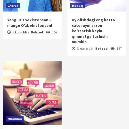
G'urur
Huquq
Yangi O'zbekistonsan –
Uy olishdagi eng katta
mangu O'zbekistonsan!
xato: uyni arzon
ko'rsatish keyin
3 kun oldin
Behzod
159
qimmatga tushishi
mumkin
3 kun oldin
Behzod
187
Muammo