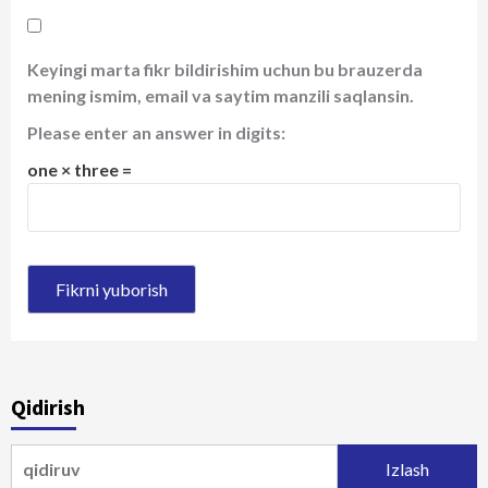
Keyingi marta fikr bildirishim uchun bu brauzerda
mening ismim, email va saytim manzili saqlansin.
Please enter an answer in digits:
one × three =
Qidirish
Qidirshish: