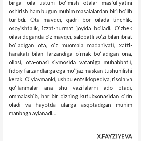
birga, oila ustuni bo‘lmish otalar mas’uliyatini
oshirish ham bugun muhim masalalardan biri bo‘lib
turibdi. Ota mavqei, qadri bor oilada tinchlik,
osoyishtalik, izzat-hurmat joyida bo‘ladi. O‘zbek
oilasi deganda o‘z mavqei, salobatli so‘zi bilan ibrat
bo‘ladigan ota, o‘z muomala madaniyati, xatti-
harakati bilan farzandiga o‘rnak bo‘ladigan ona,
oilasi, ota-onasi siymosida vataniga muhabbatli,
fidoiy farzandlarga ega mo‘’jaz maskan tushunilishi
kerak. O‘ylaymanki, ushbu entsiklopediya, risola va
qo‘llanmalar ana shu vazifalarni ado etadi,
ommalashib, har bir qizning kutubxonasidan o‘rin
oladi va hayotda ularga asqotadigan muhim
manbaga aylanadi…
X.FAYZIYEVA