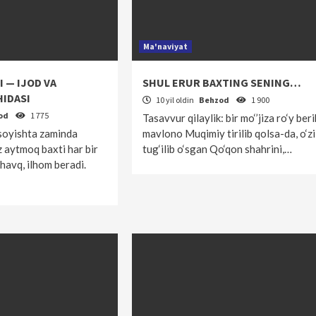
Ma'naviyat
I — IJOD VA
SHUL ERUR BAXTING SENING…
HIDASI
10 yil oldin
Behzod
1 900
od
1 775
Tasavvur qilaylik: bir mo‘’jiza ro‘y beri
soyishta zaminda
mavlono Muqimiy tirilib qolsa-da, o‘zi
z aytmoq baxti har bir
tug‘ilib o‘sgan Qo‘qon shahrini,…
havq, ilhom beradi.