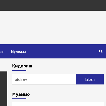
ят
Мулоҳаза
Қидириш
Qidirshish:
Муаммо