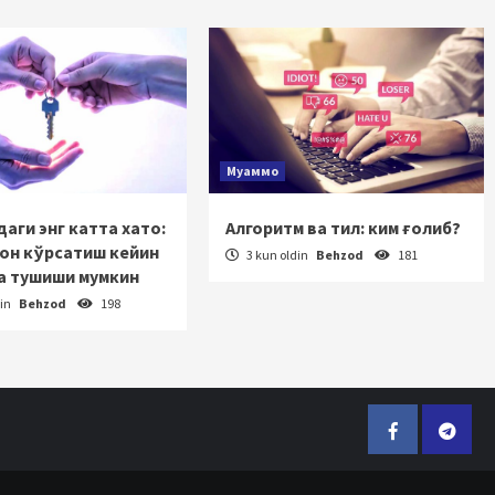
Муаммо
аги энг катта хато:
Алгоритм ва тил: ким ғолиб?
зон кўрсатиш кейин
3 kun oldin
Behzod
181
а тушиши мумкин
din
Behzod
198
Facebook
Telegr