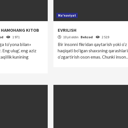
Ma'naviyat
A HAMOHANG KITOB
EVRILISH
od
1 971
10 yil oldin
Behzod
2 519
ga to‘yona bilan»
Bir insonni fikridan qaytarish yoki o‘z
 Eng ulug‘, eng aziz
haqiqati bo‘lgan shaxsning qarashlari
qillik kunining
o‘zgartirish oson emas. Chunki inson