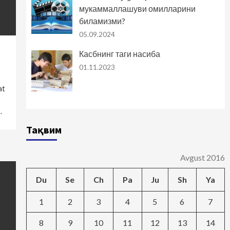
мукаммаллашуви омилларини
биламизми?
05.09.2024
Касбнинг таги насиба
01.11.2023
at
…
Тақвим
Avgust 2016
Du
Se
Ch
Pa
Ju
Sh
Ya
1
2
3
4
5
6
7
8
9
10
11
12
13
14