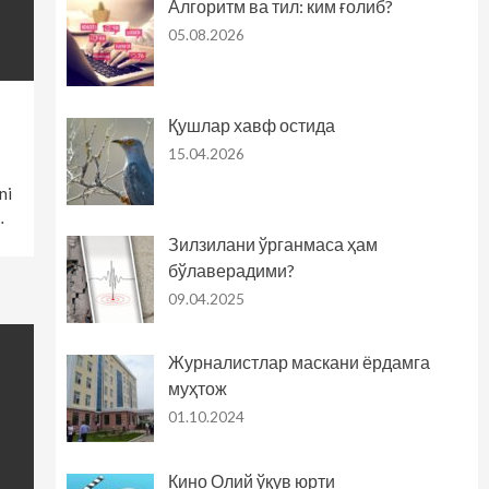
Алгоритм ва тил: ким ғолиб?
05.08.2026
Қушлар хавф остида
15.04.2026
ni
…
Зилзилани ўрганмаса ҳам
бўлаверадими?
09.04.2025
Журналистлар маскани ёрдамга
муҳтож
01.10.2024
Кино Олий ўқув юрти