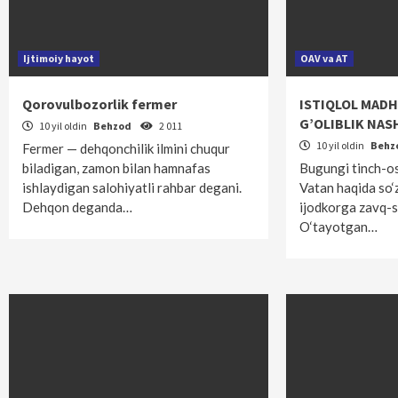
Ijtimoiy hayot
OAV va AT
Qorovulbozorlik fermer
ISTIQLOL MADH
G’OLIBLIK NAS
10 yil oldin
Behzod
2 011
10 yil oldin
Behz
Fermer — dehqonchilik ilmini chuqur
biladigan, zamon bilan hamnafas
Bugungi tinch-o
ishlaydigan salohiyatli rahbar degani.
Vatan haqida so‘
Dehqon deganda…
ijodkorga zavq-s
O‘tayotgan…