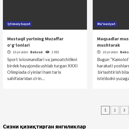
Ijtimoiy hayot
Ma'naviyat
Mustaqil yurtning Muzaffar
Maqsadlar mush
o‘g‘lonlari
mushtarak
10 yil oldin
Behzod
2 092
10 yil oldin
Behz
Sport ixlosmandlari va jamoatchilikni
Bugun “Kamolot” 
birdek hayajonda ushlab turgan XXXI
harakati yoshlarn
Olimpiada o‘yinlari ham tarix
birlashtirish bil
sahifalaridan o‘rin…
iste’dodni yuza
Maqola
1
2
3
bo‘yic
Сизни қизиқтирган янгиликлар