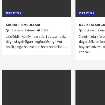
Ma'naviyat
Ma'naviyat
SAODAT TIMSOLLARI
DAVR TALABIG
10 yil oldin
Behzod
2 148
10 yil oldin
Behz
Jaloliddin Rumiy hazratlari aytganidek,
Xalqimizda «To‘y
dilga singdirilgan ilmgina kishiga yor
degan hikmat bor.
bo‘lib, unga haq yo‘lida hamroh bo‘ladi….
bayramimiz Musta
chorak…