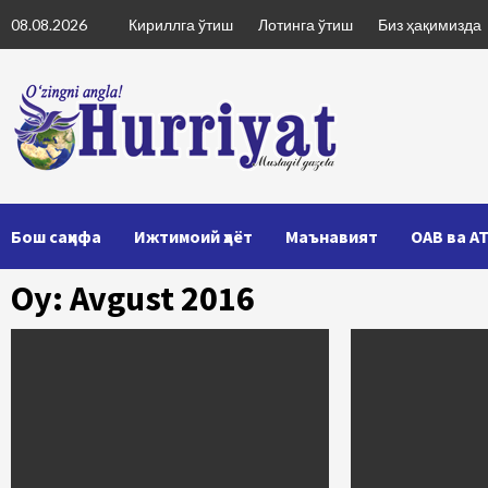
Skip
08.08.2026
Кириллга ўтиш
Лотинга ўтиш
Биз ҳақимизда
to
content
Бош саҳифа
Ижтимоий ҳаёт
Маънавият
ОАВ ва А
Oy: Avgust 2016