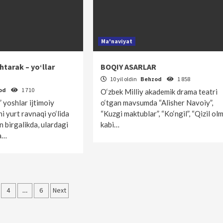
Ma'naviyat
tarak – yo‘llar
BOQIY ASARLAR
10 yil oldin
Behzod
1 858
od
1 710
O‘zbek Milliy akademik drama teatri
yoshlar ijtimoiy
o‘tgan mavsumda “Alisher Navoiy”,
i yurt ravnaqi yo‘lida
“Kuzgi maktublar”, “Ko‘ngil”, “Qizil ol
an birgalikda, ulardagi
kabi…
ga…
lar
4
…
6
Next
ha