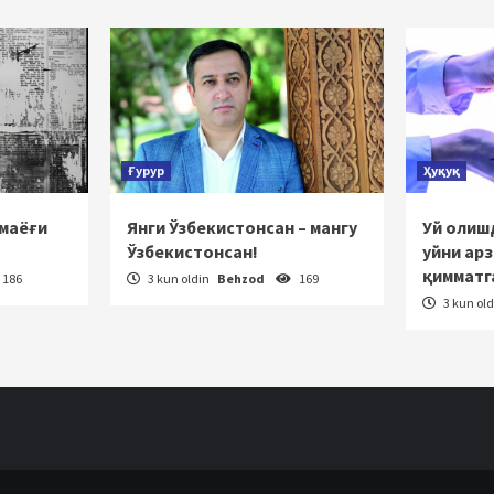
tlanish
Ғурур
Ҳуқуқ
 маёғи
Янги Ўзбекистонсан – мангу
Уй олишд
Ўзбекистонсан!
уйни ар
қимматг
186
3 kun oldin
Behzod
169
3 kun ol