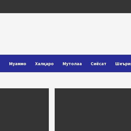
Т
Муаммо
Халқаро
Мутолаа
Сиёсат
Шеъри