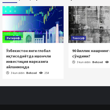
haraka
Эътироф
Таассуф
Ўзбекистон янги глобал
90 йиллик нашрнинг
иқтисодиётда ишончли
сўндими?
инвестиция марказига
3 kun oldin
Behzod
айланмоқда
3 kun oldin
Behzod
254