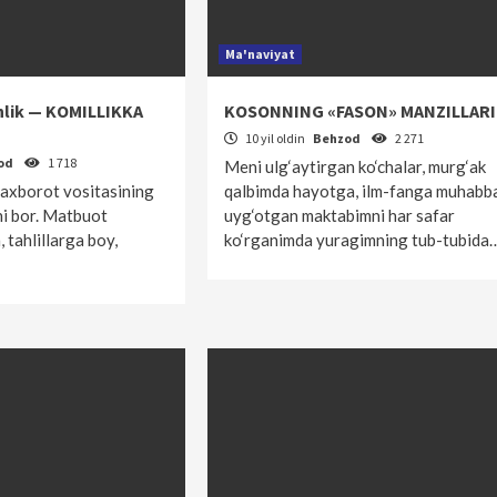
Ma'naviyat
nlik — KOMILLIKKA
KOSONNING «FASON» MANZILLARI
10 yil oldin
Behzod
2 271
od
1 718
Meni ulg‘aytirgan ko‘chalar, murg‘ak
 axborot vositasining
qalbimda hayotga, ilm-fanga muhabb
ni bor. Matbuot
uyg‘otgan maktabimni har safar
 tahlillarga boy,
ko‘rganimda yuragimning tub-tubida