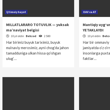
Ijtimoiy hayot
OAV va AT
MILLATLARARO TOTUVLIK — yuksak
Mantiqiy uyg‘u
ma’naviyat belgisi
YETAKLAYDI
10 yil oldin
Behzod
2 580
10 yil oldin
Behz
Har birimiz buyuk tariximiz, buyuk
Har bir ommaviy
ma’naviy merosimiz, ayni chog‘da jahon
jamiyatda o‘z o‘r
tamadduniga ulkan hissa qo‘shgan
insonlarga puxta,
ulug‘…
faktlar…