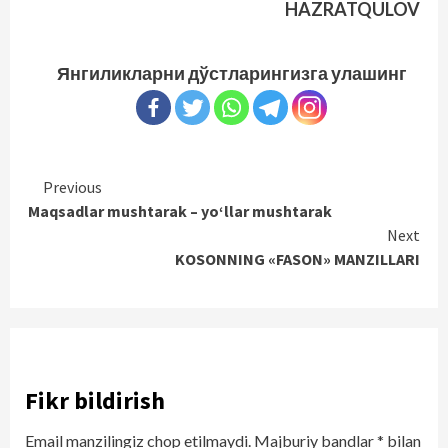
HAZRATQULOV
Янгиликларни дўстларингизга улашинг
Continue
Previous
Maqsadlar mushtarak – yo‘llar mushtarak
Reading
Next
KOSONNING «FASON» MANZILLARI
Fikr bildirish
Email manzilingiz chop etilmaydi.
Majburiy bandlar
*
bilan