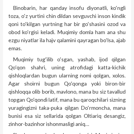
Binobarin, har qanday insofu diyonatli, ko‘ngli
toza, o‘z yurtini chin dildan sevguvchi inson kindik
qoni to‘kilgan yurtning har bir go‘shasini ozod va
obod ko‘rgisi keladi. Muqimiy domla ham ana shu
ezgu niyatlar ila hajv qalamini qayragan bo‘lsa, ajab
emas.
Muqimiy tug‘ilib o‘sgan, yashab, ijod qilgan
Qo‘qon shahri, uning atrofidagi katta-kichik
qishloqlardan bugun ularning nomi qolgan, xolos.
Agar shoirni bugun Qo‘qonga yoki biron-bir
qishloqqa olib borib, mavlono, mana bu siz tavallud
topgan Qo‘qondi latif, mana bu qaroqchilari sizning
yuragingizni taka-puka qilgan Do‘rmoncha, mana
bunisi esa siz sellarida qolgan Oltiariq desangiz,
zinhor-bazinhor ishonmasligi aniq…