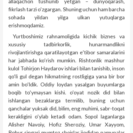
allaqachon tushunib yetgan – dunyoqarash,
fikrlash tarzi o‘zgargan. Shuning uchun ham barcha
sohada yildan yilga ulkan yutuqlarga
erishmoqdamiz.
Yurtboshimiz rahnamoligida kichik biznes va
xususiy tadbirkorlik, hunarmandlikni
rivojlantirishga qaratilayotgan e’tibor samaralarini
har jabhada ko‘rish mumkin. Rishtonlik mashhur
kulol Tohirjon Haydarov ishlari bilan tanishib, inson
qo‘li gul degan hikmatning rostligiga yana bir bor
amin bo‘ldik. Oddiy loydan yasalgan buyumlarga
boqib to‘ymaysan kishi. o‘oyat nozik did bilan
ishlangan bezaklarga termilib, buning uchun
qanchalar yuksak did, bilim, eng muhimi, sabr-toqat
kerakligini o‘ylab ketadi odam. Sopol laganlarga
Alisher Navoiy, Hofiz Sheroziy, Umar Xayyom,
Bobur singari mumtoz shoirlar ijodidan namunalar