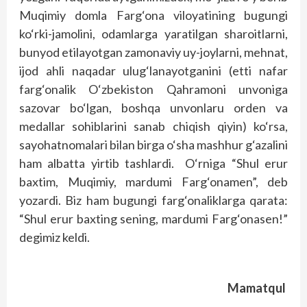
Muqimiy domla Farg‘ona viloyatining bugungi
ko‘rki-jamolini, odamlarga yaratilgan sharoitlarni,
bunyod etilayotgan zamonaviy uy-joylarni, mehnat,
ijod ahli naqadar ulug‘lanayotganini (etti nafar
farg‘onalik O‘zbekiston Qahramoni unvoniga
sazovar bo‘lgan, boshqa unvonlaru orden va
medallar sohiblarini sanab chiqish qiyin) ko‘rsa,
sayohatnomalari bilan birga o‘sha mashhur g‘azalini
ham albatta yirtib tashlardi. O‘rniga “Shul erur
baxtim, Muqimiy, mardumi Farg‘onamen”, deb
yozardi. Biz ham bugungi farg‘onaliklarga qarata:
“Shul erur baxting sening, mardumi Farg‘onasen!”
degimiz keldi.
Mamatqul