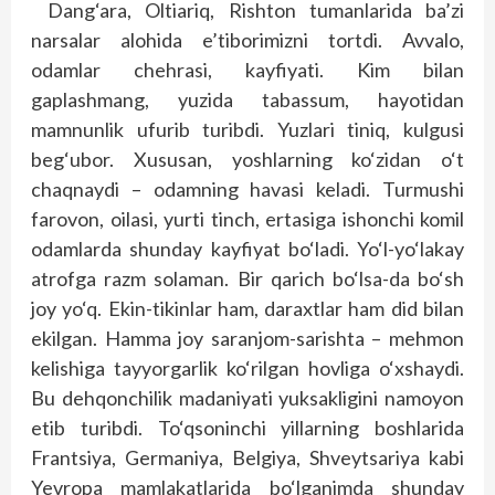
Dang‘ara, Oltiariq, Rishton tumanlarida ba’zi
narsalar alohida e’tiborimizni tortdi. Avvalo,
odamlar chehrasi, kayfiyati. Kim bilan
gaplashmang, yuzida tabassum, hayotidan
mamnunlik ufurib turibdi. Yuzlari tiniq, kulgusi
beg‘ubor. Xususan, yoshlarning ko‘zidan o‘t
chaqnaydi – odamning havasi keladi. Turmushi
farovon, oilasi, yurti tinch, ertasiga ishonchi komil
odamlarda shunday kayfiyat bo‘ladi. Yo‘l-yo‘lakay
atrofga razm solaman. Bir qarich bo‘lsa-da bo‘sh
joy yo‘q. Ekin-tikinlar ham, daraxtlar ham did bilan
ekilgan. Hamma joy saranjom-sarishta – mehmon
kelishiga tayyorgarlik ko‘rilgan hovliga o‘xshaydi.
Bu dehqonchilik madaniyati yuksakligini namoyon
etib turibdi. To‘qsoninchi yillarning boshlarida
Frantsiya, Germaniya, Belgiya, Shveytsariya kabi
Yevropa mamlakatlarida bo‘lganimda shunday