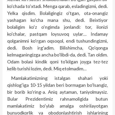
ko‘chada to‘xtadi. Menga qarab, esladingizmi, dedi.
Yelka qisdim. Bolaligingiz o‘tgan, ota-onangiz
yashagan ko‘cha mana shu, dedi. Beixtiyor
bolaligim ko‘z o‘ngimda jonlandi: tor, ilonizi
ko‘chalar, pastqam loysuvoq uylar… Indamay
qolganimni ko‘rgan oqsoqol, endi tushundingizmi,
dedi. Bosh irg‘adim. Bilishimcha, Qo‘qonga
kelmaganingizga ancha bo‘libdi-da, dedi. Tan oldim.
Odam bolasi kindik qoni to‘kilgan joyga tez-tez
kelib turishi lozim, dedi. Miq etolmadim…
Mamlakatimizning istalgan shahari yoki
qishlog‘iga 10-15 yildan beri bormagan bo‘lsangiz,
bir borib ko‘ring-a. Aniq aytaman, taniyolmaysiz.
Bular Prezidentimiz rahnamoligida butun
mamlakatimiz bo‘ylab amalga oshirilayotgan
bunyodkorlik va obodonlashtirish ishlarining