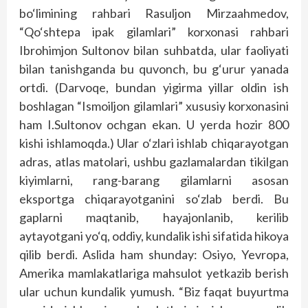
bo‘limining rahbari Rasuljon Mirzaahmedov,
“Qo‘shtepa ipak gilamlari” korxonasi rahbari
Ibrohimjon Sultonov bilan suhbatda, ular faoliyati
bilan tanishganda bu quvonch, bu g‘urur yanada
ortdi. (Darvoqe, bundan yigirma yillar oldin ish
boshlagan “Ismoiljon gilamlari” xususiy korxonasini
ham I.Sultonov ochgan ekan. U yerda hozir 800
kishi ishlamoqda.) Ular o‘zlari ishlab chiqarayotgan
adras, atlas matolari, ushbu gazlamalardan tikilgan
kiyimlarni, rang-barang gilamlarni asosan
eksportga chiqarayotganini so‘zlab berdi. Bu
gaplarni maqtanib, hayajonlanib, kerilib
aytayotgani yo‘q, oddiy, kundalik ishi sifatida hikoya
qilib berdi. Aslida ham shunday: Osiyo, Yevropa,
Amerika mamlakatlariga mahsulot yetkazib berish
ular uchun kundalik yumush. “Biz faqat buyurtma