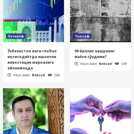
Эътироф
Таассуф
Ўзбекистон янги глобал
90 йиллик нашрнинг
иқтисодиётда ишончли
маёғи сўндими?
инвестиция марказига
4 kun oldin
Behzod
199
айланмоқда
4 kun oldin
Behzod
268