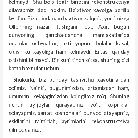
kelmaydi. Shu bois teatr binosini rekonstruktsiya
qilayapmiz, dedi hokim. Beixtiyor xayolga berilib
ketdim. Biz chindanam baxtiyor xalqmiz, yurtimizga
Ollohning nazari tushgani rost. Axir, bugun
dunyoning qancha-qancha mamlakatlarida
odamlar och-nahor, usti yupun, bolalar kasal,
o‘qish-ku xayoliga ham kelmaydi. Ertasi qanday
o‘tishini bilmaydi. Bir kuni tinch o‘tsa, shuning o‘zi
katta baxt ular uchun…
Shukurki, biz bunday tashvishu xavotirlardan
xolimiz. Nainki, bugunimizdan, ertamizdan ham,
umuman, kelajagimizdan ko‘nglimiz to‘q. Shuning
uchun uy-joylar qurayapmiz, yo‘lu ko‘priklar
solayapmiz, san’at koshonalari bunyod etayapmiz,
eskilarini ta’mirlab, ayrimlarini rekonstruktsiya
qilmoqdamiz…