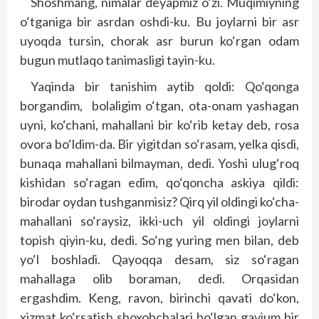
Shoshmang, nimalar deyapmiz o‘zi. Muqimiyning
o‘tganiga bir asrdan oshdi-ku. Bu joylarni bir asr
uyoqda tursin, chorak asr burun ko‘rgan odam
bugun mutlaqo tanimasligi tayin-ku.
Yaqinda bir tanishim aytib qoldi: Qo‘qonga
borgandim, bolaligim o‘tgan, ota-onam yashagan
uyni, ko‘chani, mahallani bir ko‘rib ketay deb, rosa
ovora bo‘ldim-da. Bir yigitdan so‘rasam, yelka qisdi,
bunaqa mahallani bilmayman, dedi. Yoshi ulug‘roq
kishidan so‘ragan edim, qo‘qoncha askiya qildi:
birodar oydan tushganmisiz? Qirq yil oldingi ko‘cha-
mahallani so‘raysiz, ikki-uch yil oldingi joylarni
topish qiyin-ku, dedi. So‘ng yuring men bilan, deb
yo‘l boshladi. Qayoqqa desam, siz so‘ragan
mahallaga olib boraman, dedi. Orqasidan
ergashdim. Keng, ravon, birinchi qavati do‘kon,
xizmat ko‘rsatish shoxobchalari bo‘lgan gavjum bir