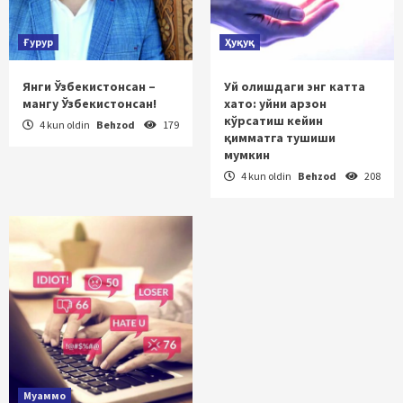
Ғурур
Ҳуқуқ
Янги Ўзбекистонсан –
Уй олишдаги энг катта
мангу Ўзбекистонсан!
хато: уйни арзон
кўрсатиш кейин
4 kun oldin
Behzod
179
қимматга тушиши
мумкин
4 kun oldin
Behzod
208
Муаммо