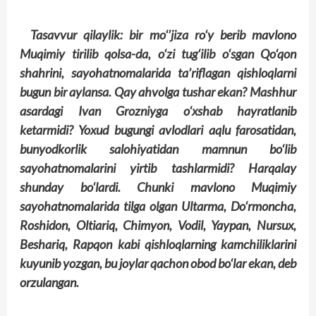
Tasavvur qilaylik: bir mo‘’jiza ro‘y berib mavlono
Muqimiy tirilib qolsa-da, o‘zi tug‘ilib o‘sgan Qo‘qon
shahrini, sayohatnomalarida ta’riflagan qishloqlarni
bugun bir aylansa. Qay ahvolga tushar ekan? Mashhur
asardagi Ivan Grozniyga o‘xshab hayratlanib
ketarmidi? Yoxud bugungi avlodlari aqlu farosatidan,
bunyodkorlik salohiyatidan mamnun bo‘lib
sayohatnomalarini yirtib tashlarmidi? Harqalay
shunday bo‘lardi. Chunki mavlono Muqimiy
sayohatnomalarida tilga olgan Ultarma, Do‘rmoncha,
Roshidon, Oltiariq, Chimyon, Vodil, Yaypan, Nursux,
Beshariq, Rapqon kabi qishloqlarning kamchiliklarini
kuyunib yozgan, bu joylar qachon obod bo‘lar ekan, deb
orzulangan.