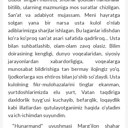
bitilib, ularning mazmuniga mos suratlar chizilgan.
San’at va adabiyot mujassam. Meni hayratga
solgan yana bir narsa usta kulol o‘nlab
adiblarimizga sharjlar ishlagan. Bu laganlar idishdan
ko‘ra ko‘proq san’at asari safatida qadrliroq… Usta
bilan suhbatlashib, olam-olam zavq olasiz. Bilim
doirasining kengligi, dunyo voqealaridan, siyosiy
jarayonlardan xabardorligiga, voqealarga
munosabat bildirishiga tan bermay ilojingiz yo‘q.
Ijodkorlarga xos ehtiros bilan jo‘shib so‘zlaydi. Usta
kulolning fikr-mulohazalarini tinglar ekanman,
yurtdoshlarimizda elu yurt, Vatan taqdiriga
daxldorlik tuyg‘usi kuchayib, befarqlik, loqaydlik
kabi illatlardan qutulayotganimiz haqida o‘yladim
va ich-ichimdan suyundim.
“Hunarmand” uyushmasi Marg‘ilon shahar