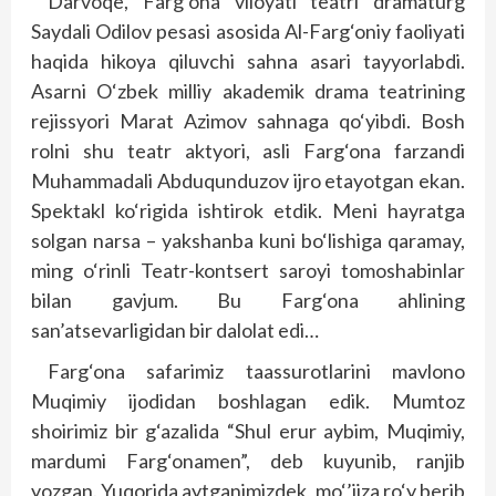
Darvoqe, Farg‘ona viloyati teatri dramaturg
Saydali Odilov pesasi asosida Al-Farg‘oniy faoliyati
haqida hikoya qiluvchi sahna asari tayyorlabdi.
Asarni O‘zbek milliy akademik drama teatrining
rejissyori Marat Azimov sahnaga qo‘yibdi. Bosh
rolni shu teatr aktyori, asli Farg‘ona farzandi
Muhammadali Abduqunduzov ijro etayotgan ekan.
Spektakl ko‘rigida ishtirok etdik. Meni hayratga
solgan narsa – yakshanba kuni bo‘lishiga qaramay,
ming o‘rinli Teatr-kontsert saroyi tomoshabinlar
bilan gavjum. Bu Farg‘ona ahlining
san’atsevarligidan bir dalolat edi…
Farg‘ona safarimiz taassurotlarini mavlono
Muqimiy ijodidan boshlagan edik. Mumtoz
shoirimiz bir g‘azalida “Shul erur aybim, Muqimiy,
mardumi Farg‘onamen”, deb kuyunib, ranjib
yozgan. Yuqorida aytganimizdek, mo‘’jiza ro‘y berib