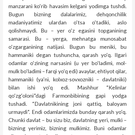
manzarani ko‘rib havasim kelgani yodimga tushdi.
Bugun bizning dalalarimiz, dehqonchilik
madaniyatimiz ulardan o‘tsa o‘tadiki, aslo
qolishmaydi. Bu – yer o‘z egasini topganining
samarasi. Bu – yerga, mehnatga munosabat
o‘zgarganining natijasi. Bugun bu meniki, bu
hammaniki degan tushuncha, qarash yo‘q. Ilgari
odamlar o‘zining narsasini (u yer bo‘ladimi, mol-
mulk bo‘ladimi – farqi yo‘q edi) avaylar, ehtiyot qilar,
hammaniki (ya’ni, kolxoz-sovxozniki – davlatniki)
bilan ishi yo‘q edi. Mashhur “Kelinlar
qo‘zg‘oloni”dagi Farmonbibining gapi yodga
tushadi. “Davlatnikining joni qattiq, baloyam
urmaydi”. Endi odamlarimizda bunday qarash yo‘q.
Chunki davlat – bu sizu biz, davlatning yeri, mulki –
bizning yerimiz, bizning mulkimiz. Buni odamlar