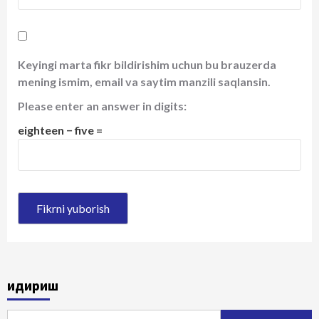
Keyingi marta fikr bildirishim uchun bu brauzerda
mening ismim, email va saytim manzili saqlansin.
Please enter an answer in digits:
eighteen − five =
Қидириш
Qidirshish: