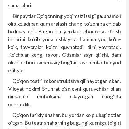
samaralari.
Bir paytlar Qo‘qonning yoqimsiz issig‘iga, shamoli
olib keladigan qum aralash chang-to‘zoniga chidab
bo‘lmas edi. Bugun bu yerdagi obodonlashtirish
ishlarini ko‘rib yoqa ushlaysiz: hamma yoq ko‘m-
ko‘k, favvoralar ko‘zni quvnatadi, dilni yayratadi.
Ko‘chalar keng, ravon. Odamlar sayr qilishi, dam
olishi uchun zamonaviy bog‘lar, xiyobonlar bunyod
etilgan.
Qo‘qon teatri rekonstruktsiya qilinayotgan ekan.
Viloyat hokimi Shuhrat o‘anievni quruvchilar bilan
nimanidir muhokama qilayotgan chog‘ida
uchratdik.
Qo‘qon tarixiy shahar, bu yerdan ko‘p ulug‘ zotlar
o‘tgan. Bu teatr shaharning bugungi xusniga to‘g‘ri