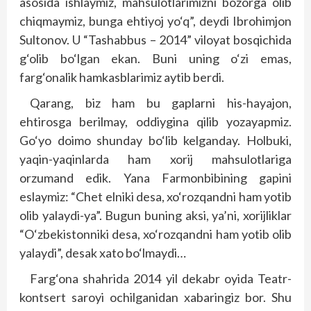
asosida ishlaymiz, mahsulotlarimizni bozorga olib
chiqmaymiz, bunga ehtiyoj yo‘q”, deydi Ibrohimjon
Sultonov. U “Tashabbus – 2014” viloyat bosqichida
g‘olib bo‘lgan ekan. Buni uning o‘zi emas,
farg‘onalik hamkasblarimiz aytib berdi.
Qarang, biz ham bu gaplarni his-hayajon,
ehtirosga berilmay, oddiygina qilib yozayapmiz.
Go‘yo doimo shunday bo‘lib kelganday. Holbuki,
yaqin-yaqinlarda ham xorij mahsulotlariga
orzumand edik. Yana Farmonbibining gapini
eslaymiz: “Chet elniki desa, xo‘rozqandni ham yotib
olib yalaydi-ya”. Bugun buning aksi, ya’ni, xorijliklar
“O‘zbekistonniki desa, xo‘rozqandni ham yotib olib
yalaydi”, desak xato bo‘lmaydi…
Farg‘ona shahrida 2014 yil dekabr oyida Teatr-
kontsert saroyi ochilganidan xabaringiz bor. Shu