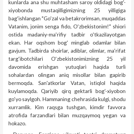
kunlarda ana shu muhtasham saroy oldidagi bog‘-
xiyobonda mustaqilligimizning 25 yilligiga
bag‘ishlangan “Go‘zal va betakrorimsan, muqaddas
Vatanim, jonim senga fido, O‘zbekistonim!” shiori
ostida madaniy-ma’rifiy tadbir o‘tkazilayotgan
ekan. Har oqshom bog‘ minglab odamlar bilan
gavjum. Tadbirda shoirlar, adiblar, olimlar, ma’rifat
targ‘ibotchilari O‘zbekistonimizning 25 yil
davomida erishgan yutuqlari haqida turli
sohalardan olingan aniq misollar bilan gapirib
bermoqda. San’atkorlar Vatan, istiqlol haqida
kuylamoqda. Qariyib qirq gektarli bog‘-xiyobon
go‘yo saylgoh. Hammaning chehrasida kulgi, shodu
xurramlik. Kim raqsga tushgan, kimdir favvora
atrofida farzandlari bilan muzqaymoq yegan va
hokazo.