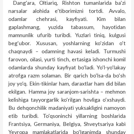
Dang‘ara, Oltiariq, Rishton tumanlarida ba’zi
narsalar alohida e’tiborimizni tortdi. Avvalo,
odamlar chehrasi, kayfiyati. Kim bilan
gaplashmang, yuzida tabassum, hayotidan
mamnunlik ufurib turibdi. Yuzlari tiniq, kulgusi
beg‘ubor. Xususan, yoshlarning ko‘zidan o‘t
chaqnaydi – odamning havasi keladi. Turmushi
farovon, oilasi, yurti tinch, ertasiga ishonchi komil
odamlarda shunday kayfiyat bo‘ladi. Yo‘l-yo‘lakay
atrofga razm solaman. Bir qarich bo‘lsa-da bo‘sh
joy yo‘q. Ekin-tikinlar ham, daraxtlar ham did bilan
ekilgan. Hamma joy saranjom-sarishta – mehmon
kelishiga tayyorgarlik ko‘rilgan hovliga o‘xshaydi.
Bu dehqonchilik madaniyati yuksakligini namoyon
etib turibdi. To‘qsoninchi yillarning boshlarida
Frantsiya, Germaniya, Belgiya, Shveytsariya kabi
Yevropa mamlakatlarida bo‘lganimda shunday