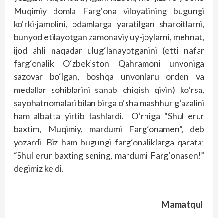
Muqimiy domla Farg‘ona viloyatining bugungi
ko‘rki-jamolini, odamlarga yaratilgan sharoitlarni,
bunyod etilayotgan zamonaviy uy-joylarni, mehnat,
ijod ahli naqadar ulug‘lanayotganini (etti nafar
farg‘onalik O‘zbekiston Qahramoni unvoniga
sazovar bo‘lgan, boshqa unvonlaru orden va
medallar sohiblarini sanab chiqish qiyin) ko‘rsa,
sayohatnomalari bilan birga o‘sha mashhur g‘azalini
ham albatta yirtib tashlardi. O‘rniga “Shul erur
baxtim, Muqimiy, mardumi Farg‘onamen”, deb
yozardi. Biz ham bugungi farg‘onaliklarga qarata:
“Shul erur baxting sening, mardumi Farg‘onasen!”
degimiz keldi.
Mamatqul