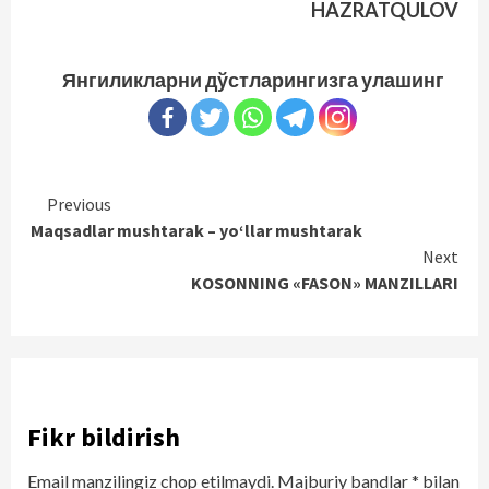
HAZRATQULOV
Янгиликларни дўстларингизга улашинг
Continue
Previous
Maqsadlar mushtarak – yo‘llar mushtarak
Reading
Next
KOSONNING «FASON» MANZILLARI
Fikr bildirish
Email manzilingiz chop etilmaydi.
Majburiy bandlar
*
bilan