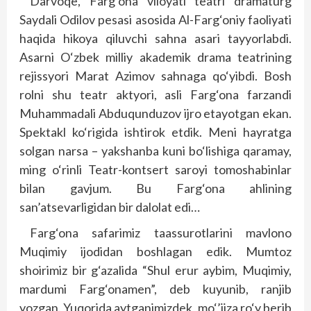
Darvoqe, Farg‘ona viloyati teatri dramaturg
Saydali Odilov pesasi asosida Al-Farg‘oniy faoliyati
haqida hikoya qiluvchi sahna asari tayyorlabdi.
Asarni O‘zbek milliy akademik drama teatrining
rejissyori Marat Azimov sahnaga qo‘yibdi. Bosh
rolni shu teatr aktyori, asli Farg‘ona farzandi
Muhammadali Abduqunduzov ijro etayotgan ekan.
Spektakl ko‘rigida ishtirok etdik. Meni hayratga
solgan narsa – yakshanba kuni bo‘lishiga qaramay,
ming o‘rinli Teatr-kontsert saroyi tomoshabinlar
bilan gavjum. Bu Farg‘ona ahlining
san’atsevarligidan bir dalolat edi…
Farg‘ona safarimiz taassurotlarini mavlono
Muqimiy ijodidan boshlagan edik. Mumtoz
shoirimiz bir g‘azalida “Shul erur aybim, Muqimiy,
mardumi Farg‘onamen”, deb kuyunib, ranjib
yozgan. Yuqorida aytganimizdek, mo‘’jiza ro‘y berib