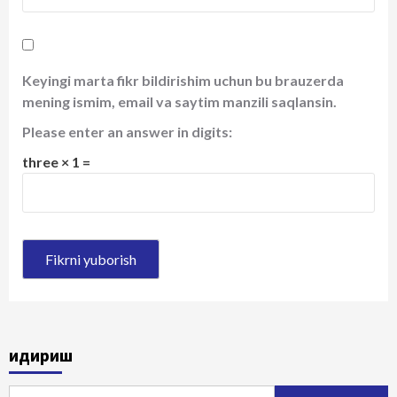
Keyingi marta fikr bildirishim uchun bu brauzerda
mening ismim, email va saytim manzili saqlansin.
Please enter an answer in digits:
three × 1 =
Қидириш
Qidirshish: