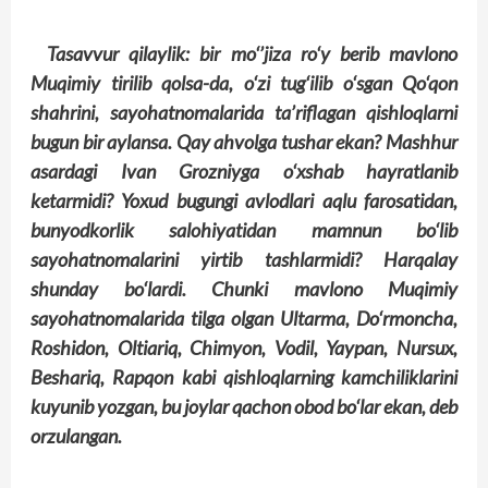
Tasavvur qilaylik: bir mo‘’jiza ro‘y berib mavlono
Muqimiy tirilib qolsa-da, o‘zi tug‘ilib o‘sgan Qo‘qon
shahrini, sayohatnomalarida ta’riflagan qishloqlarni
bugun bir aylansa. Qay ahvolga tushar ekan? Mashhur
asardagi Ivan Grozniyga o‘xshab hayratlanib
ketarmidi? Yoxud bugungi avlodlari aqlu farosatidan,
bunyodkorlik salohiyatidan mamnun bo‘lib
sayohatnomalarini yirtib tashlarmidi? Harqalay
shunday bo‘lardi. Chunki mavlono Muqimiy
sayohatnomalarida tilga olgan Ultarma, Do‘rmoncha,
Roshidon, Oltiariq, Chimyon, Vodil, Yaypan, Nursux,
Beshariq, Rapqon kabi qishloqlarning kamchiliklarini
kuyunib yozgan, bu joylar qachon obod bo‘lar ekan, deb
orzulangan.