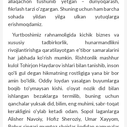
allaqachon tushunib yetgan – dunyoqarash,
fikrlash tarzi o‘zgargan. Shuning uchun ham barcha
sohada yildan yilga ulkan yutuqlarga
erishmoqdamiz.
Yurtboshimiz rahnamoligida kichik biznes va
xususiy tadbirkorlik, hunarmandlikni
rivojlantirishga qaratilayotgan e’tibor samaralarini
har jabhada ko‘rish mumkin. Rishtonlik mashhur
kulol Tohirjon Haydarov ishlari bilan tanishib, inson
qo‘li gul degan hikmatning rostligiga yana bir bor
amin bo‘ldik. Oddiy loydan yasalgan buyumlarga
boqib to‘ymaysan kishi. o‘oyat nozik did bilan
ishlangan bezaklarga termilib, buning uchun
qanchalar yuksak did, bilim, eng muhimi, sabr-toqat
kerakligini o‘ylab ketadi odam. Sopol laganlarga
Alisher Navoiy, Hofiz Sheroziy, Umar Xayyom,
Bobur singari mumtoz shoirlar ijodidan namunalar