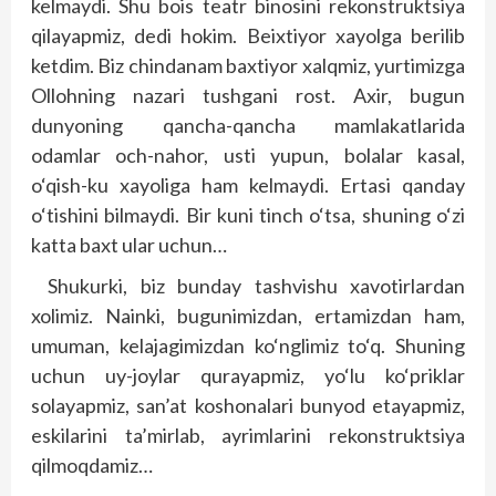
kelmaydi. Shu bois teatr binosini rekonstruktsiya
qilayapmiz, dedi hokim. Beixtiyor xayolga berilib
ketdim. Biz chindanam baxtiyor xalqmiz, yurtimizga
Ollohning nazari tushgani rost. Axir, bugun
dunyoning qancha-qancha mamlakatlarida
odamlar och-nahor, usti yupun, bolalar kasal,
o‘qish-ku xayoliga ham kelmaydi. Ertasi qanday
o‘tishini bilmaydi. Bir kuni tinch o‘tsa, shuning o‘zi
katta baxt ular uchun…
Shukurki, biz bunday tashvishu xavotirlardan
xolimiz. Nainki, bugunimizdan, ertamizdan ham,
umuman, kelajagimizdan ko‘nglimiz to‘q. Shuning
uchun uy-joylar qurayapmiz, yo‘lu ko‘priklar
solayapmiz, san’at koshonalari bunyod etayapmiz,
eskilarini ta’mirlab, ayrimlarini rekonstruktsiya
qilmoqdamiz…