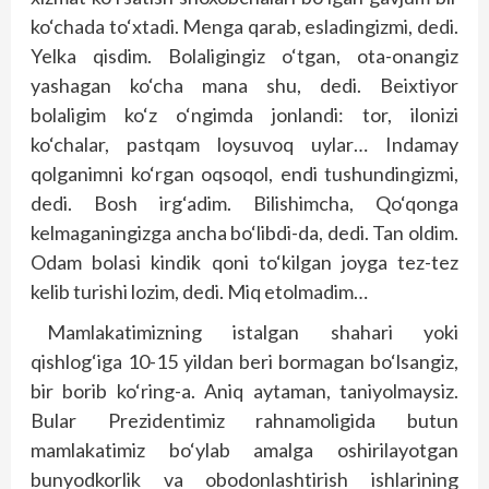
ko‘chada to‘xtadi. Menga qarab, esladingizmi, dedi.
Yelka qisdim. Bolaligingiz o‘tgan, ota-onangiz
yashagan ko‘cha mana shu, dedi. Beixtiyor
bolaligim ko‘z o‘ngimda jonlandi: tor, ilonizi
ko‘chalar, pastqam loysuvoq uylar… Indamay
qolganimni ko‘rgan oqsoqol, endi tushundingizmi,
dedi. Bosh irg‘adim. Bilishimcha, Qo‘qonga
kelmaganingizga ancha bo‘libdi-da, dedi. Tan oldim.
Odam bolasi kindik qoni to‘kilgan joyga tez-tez
kelib turishi lozim, dedi. Miq etolmadim…
Mamlakatimizning istalgan shahari yoki
qishlog‘iga 10-15 yildan beri bormagan bo‘lsangiz,
bir borib ko‘ring-a. Aniq aytaman, taniyolmaysiz.
Bular Prezidentimiz rahnamoligida butun
mamlakatimiz bo‘ylab amalga oshirilayotgan
bunyodkorlik va obodonlashtirish ishlarining