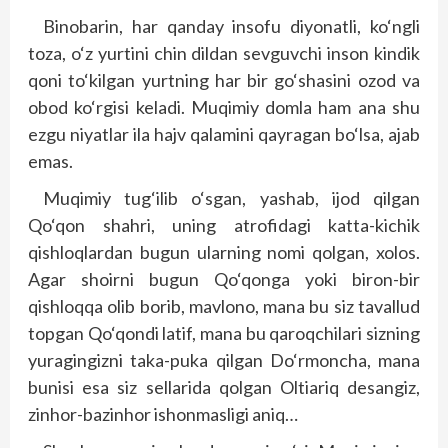
Binobarin, har qanday insofu diyonatli, ko‘ngli
toza, o‘z yurtini chin dildan sevguvchi inson kindik
qoni to‘kilgan yurtning har bir go‘shasini ozod va
obod ko‘rgisi keladi. Muqimiy domla ham ana shu
ezgu niyatlar ila hajv qalamini qayragan bo‘lsa, ajab
emas.
Muqimiy tug‘ilib o‘sgan, yashab, ijod qilgan
Qo‘qon shahri, uning atrofidagi katta-kichik
qishloqlardan bugun ularning nomi qolgan, xolos.
Agar shoirni bugun Qo‘qonga yoki biron-bir
qishloqqa olib borib, mavlono, mana bu siz tavallud
topgan Qo‘qondi latif, mana bu qaroqchilari sizning
yuragingizni taka-puka qilgan Do‘rmoncha, mana
bunisi esa siz sellarida qolgan Oltiariq desangiz,
zinhor-bazinhor ishonmasligi aniq…