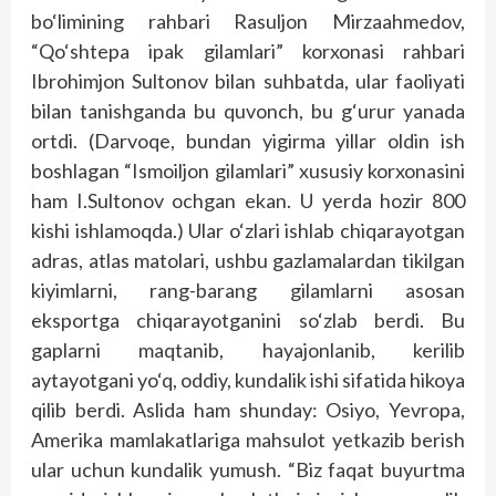
bo‘limining rahbari Rasuljon Mirzaahmedov,
“Qo‘shtepa ipak gilamlari” korxonasi rahbari
Ibrohimjon Sultonov bilan suhbatda, ular faoliyati
bilan tanishganda bu quvonch, bu g‘urur yanada
ortdi. (Darvoqe, bundan yigirma yillar oldin ish
boshlagan “Ismoiljon gilamlari” xususiy korxonasini
ham I.Sultonov ochgan ekan. U yerda hozir 800
kishi ishlamoqda.) Ular o‘zlari ishlab chiqarayotgan
adras, atlas matolari, ushbu gazlamalardan tikilgan
kiyimlarni, rang-barang gilamlarni asosan
eksportga chiqarayotganini so‘zlab berdi. Bu
gaplarni maqtanib, hayajonlanib, kerilib
aytayotgani yo‘q, oddiy, kundalik ishi sifatida hikoya
qilib berdi. Aslida ham shunday: Osiyo, Yevropa,
Amerika mamlakatlariga mahsulot yetkazib berish
ular uchun kundalik yumush. “Biz faqat buyurtma