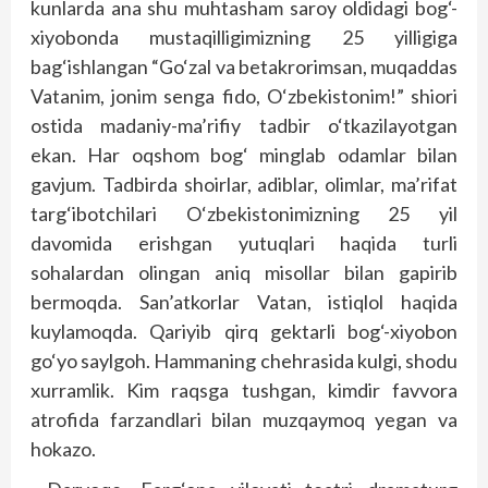
kunlarda ana shu muhtasham saroy oldidagi bog‘-
xiyobonda mustaqilligimizning 25 yilligiga
bag‘ishlangan “Go‘zal va betakrorimsan, muqaddas
Vatanim, jonim senga fido, O‘zbekistonim!” shiori
ostida madaniy-ma’rifiy tadbir o‘tkazilayotgan
ekan. Har oqshom bog‘ minglab odamlar bilan
gavjum. Tadbirda shoirlar, adiblar, olimlar, ma’rifat
targ‘ibotchilari O‘zbekistonimizning 25 yil
davomida erishgan yutuqlari haqida turli
sohalardan olingan aniq misollar bilan gapirib
bermoqda. San’atkorlar Vatan, istiqlol haqida
kuylamoqda. Qariyib qirq gektarli bog‘-xiyobon
go‘yo saylgoh. Hammaning chehrasida kulgi, shodu
xurramlik. Kim raqsga tushgan, kimdir favvora
atrofida farzandlari bilan muzqaymoq yegan va
hokazo.