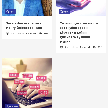
Ғурур
Ҳуқуқ
Янги Ўзбекистонсан –
Уй олишдаги энг катта
мангу Ўзбекистонсан!
хато: уйни арзон
кўрсатиш кейин
4 kun oldin
Behzod
192
қимматга тушиши
мумкин
4 kun oldin
Behzod
222
Муаммо