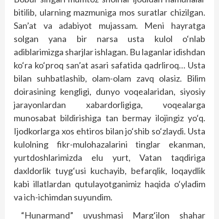
bitilib, ularning mazmuniga mos suratlar chizilgan.
San’at va adabiyot mujassam. Meni hayratga
solgan yana bir narsa usta kulol o‘nlab
adiblarimizga sharjlar ishlagan. Bu laganlar idishdan
ko‘ra ko‘proq san’at asari safatida qadrliroq… Usta
bilan suhbatlashib, olam-olam zavq olasiz. Bilim
doirasining kengligi, dunyo voqealaridan, siyosiy
jarayonlardan xabardorligiga, voqealarga
munosabat bildirishiga tan bermay ilojingiz yo‘q.
Ijodkorlarga xos ehtiros bilan jo‘shib so‘zlaydi. Usta
kulolning fikr-mulohazalarini tinglar ekanman,
yurtdoshlarimizda elu yurt, Vatan taqdiriga
daxldorlik tuyg‘usi kuchayib, befarqlik, loqaydlik
kabi illatlardan qutulayotganimiz haqida o‘yladim
va ich-ichimdan suyundim.
“Hunarmand” uyushmasi Marg‘ilon shahar