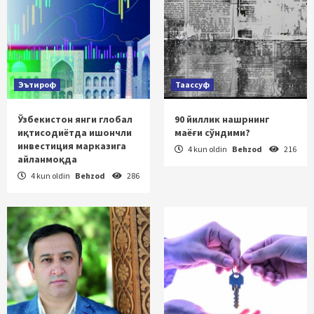
Эътироф
Таассуф
Ўзбекистон янги глобал
90 йиллик нашрнинг
иқтисодиётда ишончли
маёғи сўндими?
инвестиция марказига
4 kun oldin
Behzod
216
айланмоқда
4 kun oldin
Behzod
286