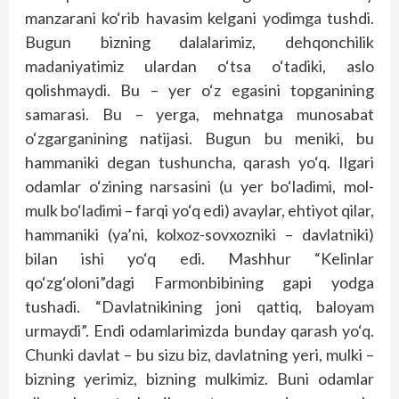
manzarani ko‘rib havasim kelgani yodimga tushdi.
Bugun bizning dalalarimiz, dehqonchilik
madaniyatimiz ulardan o‘tsa o‘tadiki, aslo
qolishmaydi. Bu – yer o‘z egasini topganining
samarasi. Bu – yerga, mehnatga munosabat
o‘zgarganining natijasi. Bugun bu meniki, bu
hammaniki degan tushuncha, qarash yo‘q. Ilgari
odamlar o‘zining narsasini (u yer bo‘ladimi, mol-
mulk bo‘ladimi – farqi yo‘q edi) avaylar, ehtiyot qilar,
hammaniki (ya’ni, kolxoz-sovxozniki – davlatniki)
bilan ishi yo‘q edi. Mashhur “Kelinlar
qo‘zg‘oloni”dagi Farmonbibining gapi yodga
tushadi. “Davlatnikining joni qattiq, baloyam
urmaydi”. Endi odamlarimizda bunday qarash yo‘q.
Chunki davlat – bu sizu biz, davlatning yeri, mulki –
bizning yerimiz, bizning mulkimiz. Buni odamlar