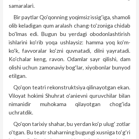
samaralari.
Bir paytlar Qo‘qonning yoqimsiz issig‘iga, shamoli
olib keladigan qum aralash chang-to‘zoniga chidab
bo‘lmas edi. Bugun bu yerdagi obodonlashtirish
ishlarini ko‘rib yoqa ushlaysiz: hamma yoq ko‘m-
ko‘k, favvoralar ko‘zni quvnatadi, dilni yayratadi.
Ko‘chalar keng, ravon. Odamlar sayr qilishi, dam
olishi uchun zamonaviy bog‘lar, xiyobonlar bunyod
etilgan.
Qo‘qon teatri rekonstruktsiya qilinayotgan ekan.
Viloyat hokimi Shuhrat o‘anievni quruvchilar bilan
nimanidir muhokama qilayotgan chog‘ida
uchratdik.
Qo‘qon tarixiy shahar, bu yerdan ko‘p ulug‘ zotlar
o‘tgan. Bu teatr shaharning bugungi xusniga to‘g‘ri