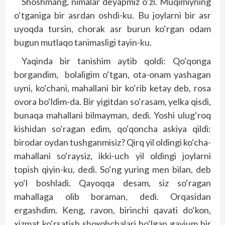
Shoshmang, nimalar deyapmiz o‘zi. Muqimiyning
o‘tganiga bir asrdan oshdi-ku. Bu joylarni bir asr
uyoqda tursin, chorak asr burun ko‘rgan odam
bugun mutlaqo tanimasligi tayin-ku.
Yaqinda bir tanishim aytib qoldi: Qo‘qonga
borgandim, bolaligim o‘tgan, ota-onam yashagan
uyni, ko‘chani, mahallani bir ko‘rib ketay deb, rosa
ovora bo‘ldim-da. Bir yigitdan so‘rasam, yelka qisdi,
bunaqa mahallani bilmayman, dedi. Yoshi ulug‘roq
kishidan so‘ragan edim, qo‘qoncha askiya qildi:
birodar oydan tushganmisiz? Qirq yil oldingi ko‘cha-
mahallani so‘raysiz, ikki-uch yil oldingi joylarni
topish qiyin-ku, dedi. So‘ng yuring men bilan, deb
yo‘l boshladi. Qayoqqa desam, siz so‘ragan
mahallaga olib boraman, dedi. Orqasidan
ergashdim. Keng, ravon, birinchi qavati do‘kon,
xizmat ko‘rsatish shoxobchalari bo‘lgan gavjum bir