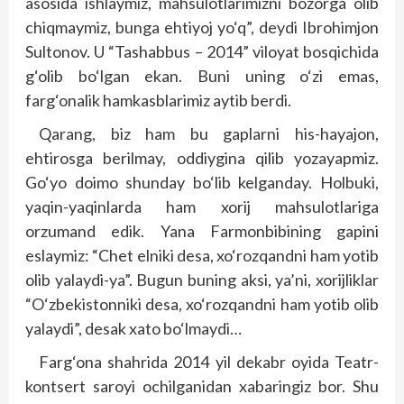
asosida ishlaymiz, mahsulotlarimizni bozorga olib
chiqmaymiz, bunga ehtiyoj yo‘q”, deydi Ibrohimjon
Sultonov. U “Tashabbus – 2014” viloyat bosqichida
g‘olib bo‘lgan ekan. Buni uning o‘zi emas,
farg‘onalik hamkasblarimiz aytib berdi.
Qarang, biz ham bu gaplarni his-hayajon,
ehtirosga berilmay, oddiygina qilib yozayapmiz.
Go‘yo doimo shunday bo‘lib kelganday. Holbuki,
yaqin-yaqinlarda ham xorij mahsulotlariga
orzumand edik. Yana Farmonbibining gapini
eslaymiz: “Chet elniki desa, xo‘rozqandni ham yotib
olib yalaydi-ya”. Bugun buning aksi, ya’ni, xorijliklar
“O‘zbekistonniki desa, xo‘rozqandni ham yotib olib
yalaydi”, desak xato bo‘lmaydi…
Farg‘ona shahrida 2014 yil dekabr oyida Teatr-
kontsert saroyi ochilganidan xabaringiz bor. Shu