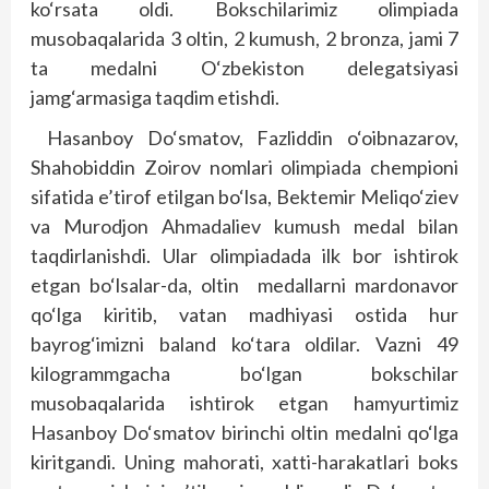
ko‘rsata oldi. Bokschilarimiz olimpiada
musobaqalarida 3 oltin, 2 kumush, 2 bronza, jami 7
ta medalni O‘zbekiston delegatsiyasi
jamg‘armasiga taqdim etishdi.
Hasanboy Do‘smatov, Fazliddin o‘oibnazarov,
Shahobiddin Zoirov nomlari olimpiada chempioni
sifatida e’tirof etilgan bo‘lsa, Bektemir Meliqo‘ziev
va Murodjon Ahmadaliev kumush medal bilan
taqdirlanishdi. Ular olimpiadada ilk bor ishtirok
etgan bo‘lsalar-da, oltin medallarni mardonavor
qo‘lga kiritib, vatan madhiyasi ostida hur
bayrog‘imizni baland ko‘tara oldilar. Vazni 49
kilogrammgacha bo‘lgan bokschilar
musobaqalarida ishtirok etgan hamyurtimiz
Hasanboy Do‘smatov birinchi oltin medalni qo‘lga
kiritgandi. Uning mahorati, xatti-harakatlari boks