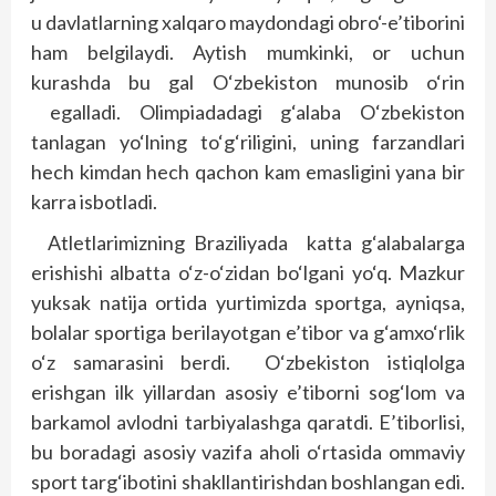
u davlatlarning xalqaro maydondagi obro‘-e’tiborini
ham belgilaydi. Aytish mumkinki, or uchun
kurashda bu gal O‘zbekiston munosib o‘rin
egalladi. Olimpiadadagi g‘alaba O‘zbekiston
tanlagan yo‘lning to‘g‘riligini, uning farzandlari
hech kimdan hech qachon kam emasligini yana bir
karra isbotladi.
Atletlarimizning Braziliyada katta g‘alabalarga
erishishi albatta o‘z-o‘zidan bo‘lgani yo‘q. Mazkur
yuksak natija ortida yurtimizda sportga, ayniqsa,
bolalar sportiga berilayotgan e’tibor va g‘amxo‘rlik
o‘z samarasini berdi. O‘zbekiston istiqlolga
erishgan ilk yillardan asosiy e’tiborni sog‘lom va
barkamol avlodni tarbiyalashga qaratdi. E’tiborlisi,
bu boradagi asosiy vazifa aholi o‘rtasida ommaviy
sport targ‘ibotini shakllantirishdan boshlangan edi.