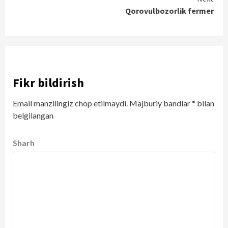
Qorovulbozorlik fermer
Fikr bildirish
Email manzilingiz chop etilmaydi.
Majburiy bandlar
*
bilan
belgilangan
Sharh