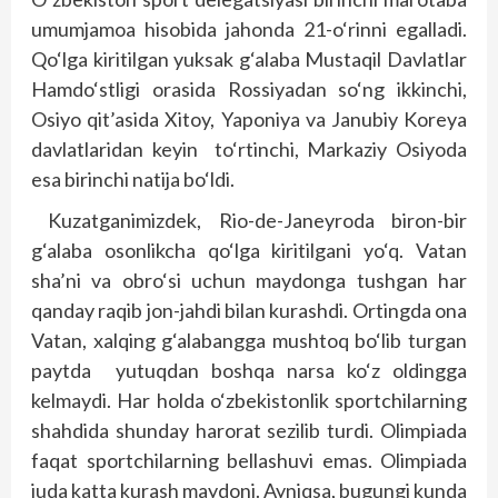
umumjamoa hisobida jahonda 21-o‘rinni egalladi.
Qo‘lga kiritilgan yuksak g‘alaba Mustaqil Davlatlar
Hamdo‘stligi orasida Rossiyadan so‘ng ikkinchi,
Osiyo qit’asida Xitoy, Yaponiya va Janubiy Koreya
davlatlaridan keyin to‘rtinchi, Markaziy Osiyoda
esa birinchi natija bo‘ldi.
Kuzatganimizdek, Rio-de-Janeyroda biron-bir
g‘alaba osonlikcha qo‘lga kiritilgani yo‘q. Vatan
sha’ni va obro‘si uchun maydonga tushgan har
qanday raqib jon-jahdi bilan kurashdi. Ortingda ona
Vatan, xalqing g‘alabangga mushtoq bo‘lib turgan
paytda yutuqdan boshqa narsa ko‘z oldingga
kelmaydi. Har holda o‘zbekistonlik sportchilarning
shahdida shunday harorat sezilib turdi. Olimpiada
faqat sportchilarning bellashuvi emas. Olimpiada
juda katta kurash maydoni. Ayniqsa, bugungi kunda