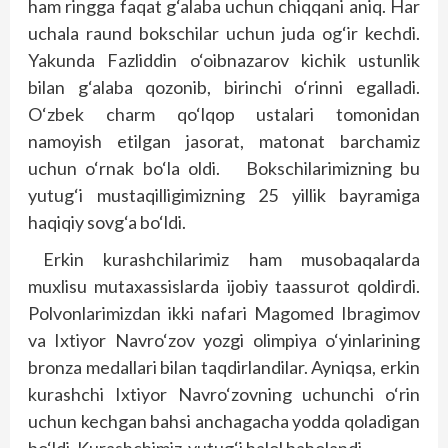
ham ringga faqat g‘alaba uchun chiqqani aniq. Har
uchala raund bokschilar uchun juda og‘ir kechdi.
Yakunda Fazliddin o‘oibnazarov kichik ustunlik
bilan g‘alaba qozonib, birinchi o‘rinni egalladi.
O‘zbek charm qo‘lqop ustalari tomonidan
namoyish etilgan jasorat, matonat barchamiz
uchun o‘rnak bo‘la oldi. Bokschilarimizning bu
yutug‘i mustaqilligimizning 25 yillik bayramiga
haqiqiy sovg‘a bo‘ldi.
Erkin kurashchilarimiz ham musobaqalarda
muxlisu mutaxassislarda ijobiy taassurot qoldirdi.
Polvonlarimizdan ikki nafari Magomed Ibragimov
va Ixtiyor Navro‘zov yozgi olimpiya o‘yinlarining
bronza medallari bilan taqdirlandilar. Ayniqsa, erkin
kurashchi Ixtiyor Navro‘zovning uchunchi o‘rin
uchun kechgan bahsi anchagacha yodda qoladigan