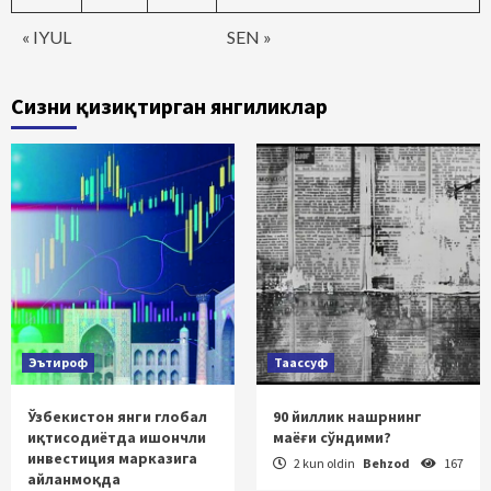
« IYUL
SEN »
Сизни қизиқтирган янгиликлар
Эътироф
Таассуф
Ўзбекистон янги глобал
90 йиллик нашрнинг
иқтисодиётда ишончли
маёғи сўндими?
инвестиция марказига
2 kun oldin
Behzod
167
айланмоқда