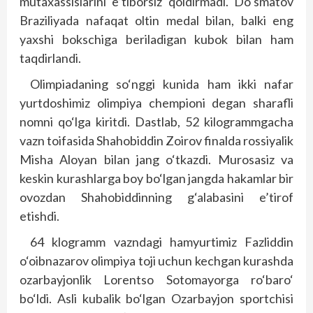
mutaxassislarini e’tiborsiz qoldirmadi. Do‘smatov
Braziliyada nafaqat oltin medal bilan, balki eng
yaxshi bokschiga beriladigan kubok bilan ham
taqdirlandi.
Olimpiadaning so‘nggi kunida ham ikki nafar
yurtdoshimiz olimpiya chempioni degan sharafli
nomni qo‘lga kiritdi. Dastlab, 52 kilogrammgacha
vazn toifasida Shahobiddin Zoirov finalda rossiyalik
Misha Aloyan bilan jang o‘tkazdi. Murosasiz va
keskin kurashlarga boy bo‘lgan jangda hakamlar bir
ovozdan Shahobiddinning g‘alabasini e’tirof
etishdi.
64 klogramm vazndagi hamyurtimiz Fazliddin
o‘oibnazarov olimpiya toji uchun kechgan kurashda
ozarbayjonlik Lorentso Sotomayorga ro‘baro‘
bo‘ldi. Asli kubalik bo‘lgan Ozarbayjon sportchisi