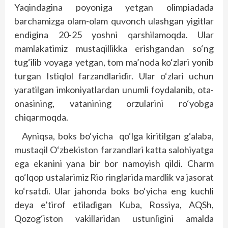
Yaqindagina poyoniga yetgan olimpiadada
barchamizga olam-olam quvonch ulashgan yigitlar
endigina 20-25 yoshni qarshilamoqda. Ular
mamlakatimiz mustaqillikka erishgandan so‘ng
tug‘ilib voyaga yetgan, tom ma’noda ko‘zlari yonib
turgan Istiqlol farzandlaridir. Ular o‘zlari uchun
yaratilgan imkoniyatlardan unumli foydalanib, ota-
onasining, vatanining orzularini ro‘yobga
chiqarmoqda.
Ayniqsa, boks bo‘yicha qo‘lga kiritilgan g‘alaba,
mustaqil O‘zbekiston farzandlari katta salohiyatga
ega ekanini yana bir bor namoyish qildi. Charm
qo‘lqop ustalarimiz Rio ringlarida mardlik va jasorat
ko‘rsatdi. Ular jahonda boks bo‘yicha eng kuchli
deya e’tirof etiladigan Kuba, Rossiya, AQSh,
Qozog‘iston vakillaridan ustunligini amalda