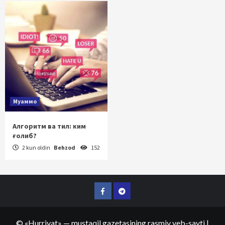
Муаммо
Алгоритм ва тил: ким
ғолиб?
2 kun oldin
Behzod
152
Facebook
Telegram
©
«Hurriyat»
— mustaqil gazetasining rasmiy veb-sayti
|