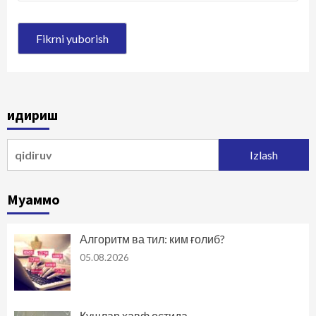
Қидириш
Qidirshish:
Муаммо
Алгоритм ва тил: ким ғолиб?
05.08.2026
Қушлар хавф остида