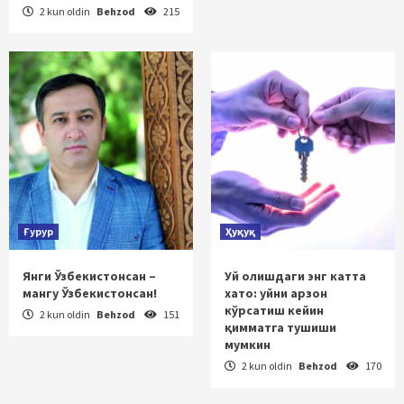
2 kun oldin
Behzod
215
Ғурур
Ҳуқуқ
Янги Ўзбекистонсан –
Уй олишдаги энг катта
мангу Ўзбекистонсан!
хато: уйни арзон
кўрсатиш кейин
2 kun oldin
Behzod
151
қимматга тушиши
мумкин
2 kun oldin
Behzod
170