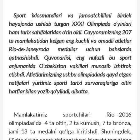
Sport ixlosmandlari va jamoatchilikni birdek
hayajonda ushlab turgan XXXI Olimpiada o‘yinlari
ham tarix sahifalaridan o‘rin oldi. Cayyoramizning 207
ta mamlakatidan kelgan eng kuchli va omadli atletlar
Rio-de-Janeyroda medallar uchun bahslarda
qatnashishdi. Quvonarlisi, eng nufuzli bu sport
anjumanida O‘zbekiston vakillari munosib ishtirok
etishdi. Atletlarimizning ushbu olimpiadada qayd etgan
natijalari yurtimiz sporti tarixi zarvaraqlariga oltin
harflar bilan yozib qo‘yiladi, albatta.
Mamlakatimiz sportchilari Rio—2016
olimpiadasida 4 ta oltin, 2 ta kumush, 7 ta bronza,
jami 13 ta medalni qo‘lga kiritishdi. Shuningdek,
O‘zbekiston sport delegatsiyasi birinchi marotaba