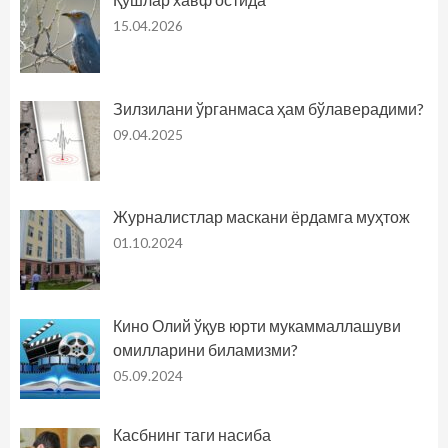
15.04.2026
Зилзилани ўрганмаса ҳам бўлаверадими?
09.04.2025
Журналистлар маскани ёрдамга муҳтож
01.10.2024
Кино Олий ўқув юрти мукаммаллашуви
омилларини биламизми?
05.09.2024
Касбнинг таги насиба