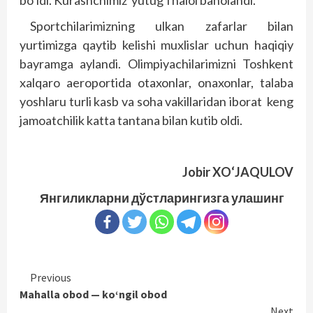
bo‘ldi. Kurashchimiz yutug‘i halol baholandi.
Sportchilarimizning ulkan zafarlar bilan
yurtimizga qaytib kelishi muxlislar uchun haqiqiy
bayramga aylandi. Olimpiyachilarimizni Toshkent
xalqaro aeroportida otaxonlar, onaxonlar, talaba
yoshlaru turli kasb va soha vakillaridan iborat keng
jamoatchilik katta tantana bilan kutib oldi.
Jobir XO‘JAQULOV
Янгиликларни дўстларингизга улашинг
Continue
Previous
Mahalla obod — ko‘ngil obod
Reading
Next