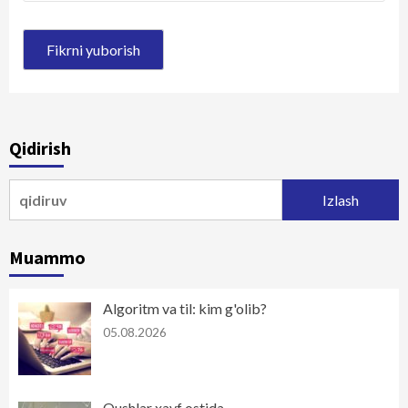
Qidirish
Qidirshish:
Muammo
Algoritm va til: kim g'olib?
05.08.2026
Qushlar xavf ostida