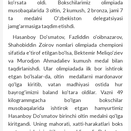
ko‘rsata oldi. Bokschilarimiz olimpiada
musobaqalarida 3 oltin, 2 kumush, 2 bronza, jami 7
ta medalni O‘zbekiston delegatsiyasi
jamg‘armasiga taqdim etishdi.
Hasanboy Do‘smatov, Fazliddin o‘oibnazarov,
Shahobiddin Zoirov nomlari olimpiada chempioni
sifatida e’tirof etilgan bo‘lsa, Bektemir Meliqo‘ziev
va Murodjon Ahmadaliev kumush medal bilan
taqdirlanishdi. Ular olimpiadada ilk bor ishtirok
etgan bo‘lsalar-da, oltin medallarni mardonavor
qo‘lga kiritib, vatan madhiyasi ostida hur
bayrog‘imizni baland ko‘tara oldilar. Vazni 49
kilogrammgacha bo‘lgan bokschilar
musobaqalarida ishtirok etgan hamyurtimiz
Hasanboy Do‘smatov birinchi oltin medalni qo‘lga
kiritgandi. Uning mahorati, xatti-harakatlari boks