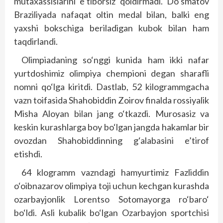
mutaxassislarini e’tiborsiz qoldirmadi. Do‘smatov
Braziliyada nafaqat oltin medal bilan, balki eng
yaxshi bokschiga beriladigan kubok bilan ham
taqdirlandi.
Olimpiadaning so‘nggi kunida ham ikki nafar
yurtdoshimiz olimpiya chempioni degan sharafli
nomni qo‘lga kiritdi. Dastlab, 52 kilogrammgacha
vazn toifasida Shahobiddin Zoirov finalda rossiyalik
Misha Aloyan bilan jang o‘tkazdi. Murosasiz va
keskin kurashlarga boy bo‘lgan jangda hakamlar bir
ovozdan Shahobiddinning g‘alabasini e’tirof
etishdi.
64 klogramm vazndagi hamyurtimiz Fazliddin
o‘oibnazarov olimpiya toji uchun kechgan kurashda
ozarbayjonlik Lorentso Sotomayorga ro‘baro‘
bo‘ldi. Asli kubalik bo‘lgan Ozarbayjon sportchisi