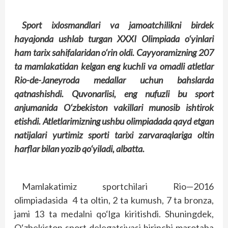
Sport ixlosmandlari va jamoatchilikni birdek
hayajonda ushlab turgan XXXI Olimpiada o‘yinlari
ham tarix sahifalaridan o‘rin oldi. Cayyoramizning 207
ta mamlakatidan kelgan eng kuchli va omadli atletlar
Rio-de-Janeyroda medallar uchun bahslarda
qatnashishdi. Quvonarlisi, eng nufuzli bu sport
anjumanida O‘zbekiston vakillari munosib ishtirok
etishdi. Atletlarimizning ushbu olimpiadada qayd etgan
natijalari yurtimiz sporti tarixi zarvaraqlariga oltin
harflar bilan yozib qo‘yiladi, albatta.
Mamlakatimiz sportchilari Rio—2016
olimpiadasida 4 ta oltin, 2 ta kumush, 7 ta bronza,
jami 13 ta medalni qo‘lga kiritishdi. Shuningdek,
O‘zbekiston sport delegatsiyasi birinchi marotaba