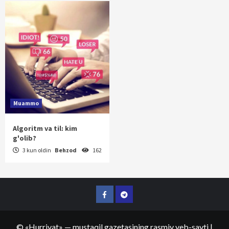
Muammo
Algoritm va til: kim
g'olib?
3 kun oldin
Behzod
162
Facebook
Telegram
©
«Hurriyat»
— mustaqil gazetasining rasmiy veb-sayti
|