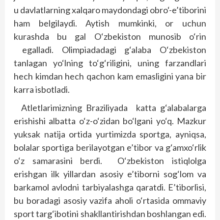
u davlatlarning xalqaro maydondagi obro‘-e’tiborini
ham belgilaydi. Aytish mumkinki, or uchun
kurashda bu gal O‘zbekiston munosib o‘rin
egalladi. Olimpiadadagi g‘alaba O‘zbekiston
tanlagan yo‘lning to‘g‘riligini, uning farzandlari
hech kimdan hech qachon kam emasligini yana bir
karra isbotladi.
Atletlarimizning Braziliyada katta g‘alabalarga
erishishi albatta o‘z-o‘zidan bo‘lgani yo‘q. Mazkur
yuksak natija ortida yurtimizda sportga, ayniqsa,
bolalar sportiga berilayotgan e’tibor va g‘amxo‘rlik
o‘z samarasini berdi. O‘zbekiston istiqlolga
erishgan ilk yillardan asosiy e’tiborni sog‘lom va
barkamol avlodni tarbiyalashga qaratdi. E’tiborlisi,
bu boradagi asosiy vazifa aholi o‘rtasida ommaviy
sport targ‘ibotini shakllantirishdan boshlangan edi.