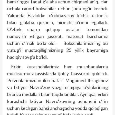
ham ringga faqat g‘alaba uchun chiqqani aniq. Har
uchala raund bokschilar uchun juda og‘ir kechdi.
Yakunda Fazliddin o‘oibnazarov kichik ustunlik
bilan g‘alaba qozonib, birinchi o‘rinni egalladi.
O‘zbek charm qo‘lqop ustalari tomonidan
namoyish etilgan jasorat, matonat barchamiz
uchun o‘rnak bo‘la oldi. Bokschilarimizning bu
yutug‘i mustaqilligimizning 25 yillik bayramiga
haqiqiy sovg‘a bo‘ldi.
Erkin kurashchilarimiz ham musobaqalarda
muxlisu mutaxassislarda ijobiy taassurot qoldirdi.
Polvonlarimizdan ikki nafari Magomed Ibragimov
va Ixtiyor Navro‘zov yozgi olimpiya o‘yinlarining
bronza medallari bilan taqdirlandilar. Ayniqsa, erkin
kurashchi Ixtiyor Navro‘zovning uchunchi o‘rin
uchun kechgan bahsi anchagacha yodda qoladigan