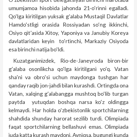
umumjamoa hisobida jahonda 21-o‘rinni egalladi.
Qo‘lga kiritilgan yuksak g‘alaba Mustaqil Davlatlar
Hamdo‘stligi orasida Rossiyadan so‘ng ikkinchi,
Osiyo qit’asida Xitoy, Yaponiya va Janubiy Koreya
davlatlaridan keyin to‘rtinchi, Markaziy Osiyoda
esa birinchi natija bo‘ldi.
Kuzatganimizdek, Rio-de-Janeyroda biron-bir
g‘alaba osonlikcha qo‘lga kiritilgani yo‘q. Vatan
sha’ni va obro‘si uchun maydonga tushgan har
qanday raqib jon-jahdi bilan kurashdi. Ortingda ona
Vatan, xalqing g‘alabangga mushtoq bo‘lib turgan
paytda yutuqdan boshqa narsa ko‘z oldingga
kelmaydi. Har holda o‘zbekistonlik sportchilarning
shahdida shunday harorat sezilib turdi. Olimpiada
faqat sportchilarning bellashuvi emas. Olimpiada
juda katta kurash maydoni. Ayniqsa, bugungi kunda