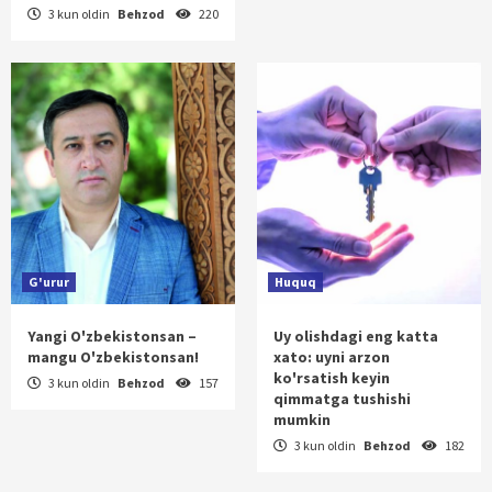
3 kun oldin
Behzod
220
G'urur
Huquq
Yangi O'zbekistonsan –
Uy olishdagi eng katta
mangu O'zbekistonsan!
xato: uyni arzon
ko'rsatish keyin
3 kun oldin
Behzod
157
qimmatga tushishi
mumkin
3 kun oldin
Behzod
182