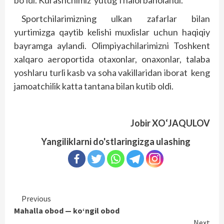
bo‘ldi. Kurashchimiz yutug‘i halol baholandi.
Sportchilarimizning ulkan zafarlar bilan
yurtimizga qaytib kelishi muxlislar uchun haqiqiy
bayramga aylandi. Olimpiyachilarimizni Toshkent
xalqaro aeroportida otaxonlar, onaxonlar, talaba
yoshlaru turli kasb va soha vakillaridan iborat keng
jamoatchilik katta tantana bilan kutib oldi.
Jobir XO‘JAQULOV
Yangiliklarni do'stlaringizga ulashing
Continue
Previous
Mahalla obod — ko‘ngil obod
Reading
Next