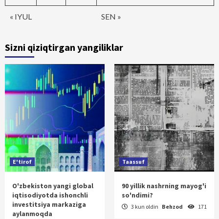
« IYUL
SEN »
Sizni qiziqtirgan yangiliklar
E'tirof
Taassuf
O'zbekiston yangi global
90 yillik nashrning mayog'i
iqtisodiyotda ishonchli
so'ndimi?
investitsiya markaziga
3 kun oldin
Behzod
171
aylanmoqda