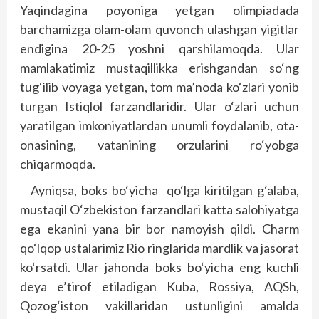
Yaqindagina poyoniga yetgan olimpiadada
barchamizga olam-olam quvonch ulashgan yigitlar
endigina 20-25 yoshni qarshilamoqda. Ular
mamlakatimiz mustaqillikka erishgandan so‘ng
tug‘ilib voyaga yetgan, tom ma’noda ko‘zlari yonib
turgan Istiqlol farzandlaridir. Ular o‘zlari uchun
yaratilgan imkoniyatlardan unumli foydalanib, ota-
onasining, vatanining orzularini ro‘yobga
chiqarmoqda.
Ayniqsa, boks bo‘yicha qo‘lga kiritilgan g‘alaba,
mustaqil O‘zbekiston farzandlari katta salohiyatga
ega ekanini yana bir bor namoyish qildi. Charm
qo‘lqop ustalarimiz Rio ringlarida mardlik va jasorat
ko‘rsatdi. Ular jahonda boks bo‘yicha eng kuchli
deya e’tirof etiladigan Kuba, Rossiya, AQSh,
Qozog‘iston vakillaridan ustunligini amalda