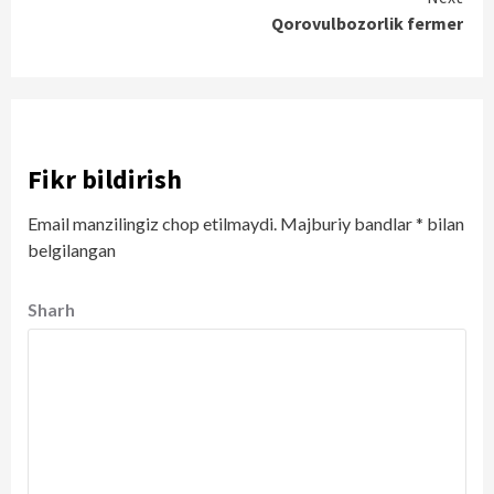
Qorovulbozorlik fermer
Fikr bildirish
Email manzilingiz chop etilmaydi.
Majburiy bandlar
*
bilan
belgilangan
Sharh