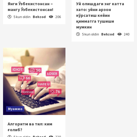
Янги Ўзбекистонсан –
Уй олишдаги энг катта
мангу Ўзбекистонсан!
хато: уйни арзон
кўрсатиш кейин
5 kun oldin
Behzod
206
қимматга тушиши
мумкин
5 kun oldin
Behzod
240
Муаммо
Алгоритм ва тил: ким
ғолиб?
5 kun oldin
Behzod
220