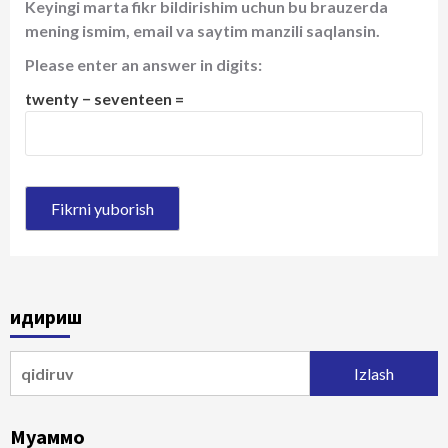
Keyingi marta fikr bildirishim uchun bu brauzerda
mening ismim, email va saytim manzili saqlansin.
Please enter an answer in digits:
twenty − seventeen =
Қидириш
Qidirshish:
Муаммо