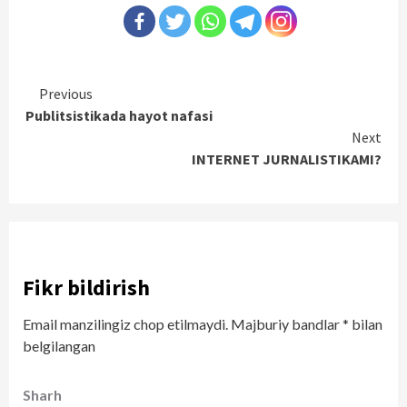
Continue
Previous
Publitsistikada hayot nafasi
Reading
Next
INTERNET JURNALISTIKAMI?
Fikr bildirish
Email manzilingiz chop etilmaydi.
Majburiy bandlar
*
bilan
belgilangan
Sharh