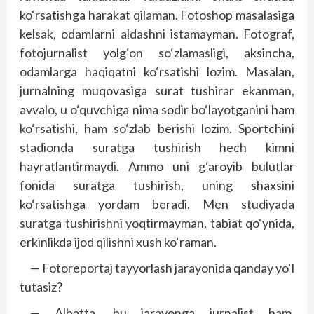
ko‘rsatishga harakat qilaman. Fotoshop masalasiga
kelsak, odamlarni aldashni istamayman. Fotograf,
fotojurnalist yolg‘on so‘zlamasligi, aksincha,
odamlarga haqiqatni ko‘rsatishi lozim. Masalan,
jurnalning muqovasiga surat tushirar ekanman,
avvalo, u o‘quvchiga nima sodir bo‘layotganini ham
ko‘rsatishi, ham so‘zlab berishi lozim. Sportchini
stadionda suratga tushirish hech kimni
hayratlantirmaydi. Ammo uni g‘aroyib bulutlar
fonida suratga tushirish, uning shaxsini
ko‘rsatishga yordam beradi. Men studiyada
suratga tushirishni yoqtirmayman, tabiat qo‘ynida,
erkinlikda ijod qilishni xush ko‘raman.
— Fotoreportaj tayyorlash jarayonida qanday yo‘l
tutasiz?
— Albatta, bu jarayonga jurnalist ham,