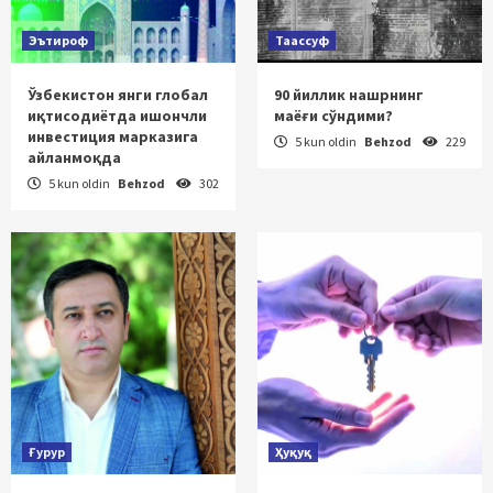
Эътироф
Таассуф
Ўзбекистон янги глобал
90 йиллик нашрнинг
иқтисодиётда ишончли
маёғи сўндими?
инвестиция марказига
5 kun oldin
Behzod
229
айланмоқда
5 kun oldin
Behzod
302
Ғурур
Ҳуқуқ