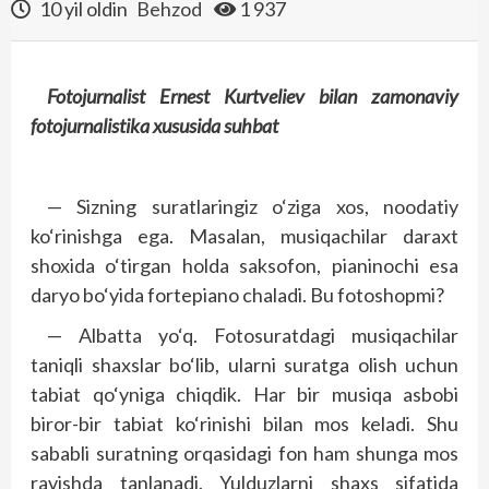
10 yil oldin
Behzod
1 937
Fotojurnalist Ernest Kurtveliev bilan zamonaviy
fotojurnalistika xususida suhbat
— Sizning suratlaringiz o‘ziga xos, noodatiy
ko‘rinishga ega. Masalan, musiqachilar daraxt
shoxida o‘tirgan holda saksofon, pianinochi esa
daryo bo‘yida fortepiano chaladi. Bu fotoshopmi?
— Albatta yo‘q. Fotosuratdagi musiqachilar
taniqli shaxslar bo‘lib, ularni suratga olish uchun
tabiat qo‘yniga chiqdik. Har bir musiqa asbobi
biror-bir tabiat ko‘rinishi bilan mos keladi. Shu
sababli suratning orqasidagi fon ham shunga mos
ravishda tanlanadi. Yulduzlarni shaxs sifatida