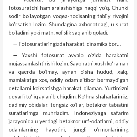
fotosuratchi ham aralashishiga haqqi yo‘q. Chunki
sodir bo‘layotgan voqea-hodisaning tabiiy rivojini
ko‘rsatish lozim. Shundagina axborotdagi, u surat
bo‘ladimi yoki matn, xolislik saqlanib qoladi.
— Fotosuratlaringizda harakat, dinamika bor…
— Yaxshi fotosurat avvalo o‘zida harakatni
mujassamlashtirishi lozim. Sayohatni xush ko‘raman
va qaerda bo‘lmay, aynan o‘sha hudud, xalq,
mamlakatga xos, oddiy odam e’tibor bermaydigan
detallarni ko‘rsatishga harakat qilaman. Yurtimizni
deyarli to‘liq aylanib chiqdim. Ko‘hna shaharlarimiz,
qadimiy obidalar, tengsiz ko‘llar, betakror tabiatini
suratlarimga muhrladim. Indoneziyaga safarim
jarayonida u yerdagi betakror urf-odatlarni, oddiy
odamlarning hayotini, jungli o‘rmonlarining