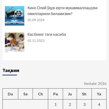
Кино Олий ўқув юрти мукаммаллашуви
омилларини биламизми?
05.09.2024
Касбнинг таги насиба
01.11.2023
Тақвим
Sentabr 2016
Du
Se
Ch
Pa
Ju
Sh
Ya
1
2
3
4