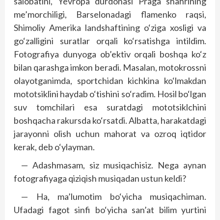
salobatini, Yevropa durdonasi Praga shahrining
me’morchiligi, Barselonadagi flamenko raqsi,
Shimoliy Amerika landshaftining o‘ziga xosligi va
go‘zalligini suratlar orqali ko‘rsatishga intildim.
Fotografiya dunyoga ob’ektiv orqali boshqa ko‘z
bilan qarashga imkon beradi. Masalan, motokrossni
olayotganimda, sportchidan kichkina ko‘lmakdan
mototsiklini haydab o‘tishini so‘radim. Hosil bo‘lgan
suv tomchilari esa suratdagi mototsiklchini
boshqacha rakursda ko‘rsatdi. Albatta, harakatdagi
jarayonni olish uchun mahorat va ozroq iqtidor
kerak, deb o‘ylayman.
— Adashmasam, siz musiqachisiz. Nega aynan
fotografiyaga qiziqish musiqadan ustun keldi?
— Ha, ma’lumotim bo‘yicha musiqachiman.
Ufadagi fagot sinfi bo‘yicha san’at bilim yurtini