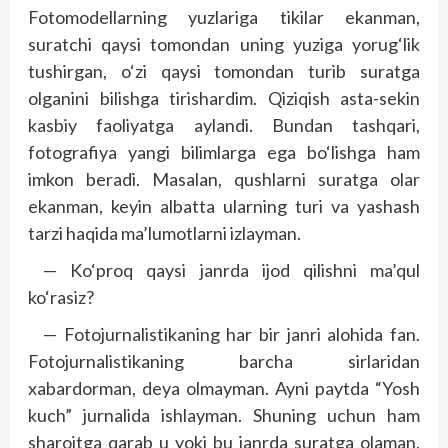
Fotomodellarning yuzlariga tikilar ekanman,
suratchi qaysi tomondan uning yuziga yorug‘lik
tushirgan, o‘zi qaysi tomondan turib suratga
olganini bilishga tirishardim. Qiziqish asta-sekin
kasbiy faoliyatga aylandi. Bundan tashqari,
fotografiya yangi bilimlarga ega bo‘lishga ham
imkon beradi. Masalan, qushlarni suratga olar
ekanman, keyin albatta ularning turi va yashash
tarzi haqida ma’lumotlarni izlayman.
— Ko‘proq qaysi janrda ijod qilishni ma’qul
ko‘rasiz?
— Fotojurnalistikaning har bir janri alohida fan.
Fotojurnalistikaning barcha sirlaridan
xabardorman, deya olmayman. Ayni paytda “Yosh
kuch” jurnalida ishlayman. Shuning uchun ham
sharoitga qarab u yoki bu janrda suratga olaman.