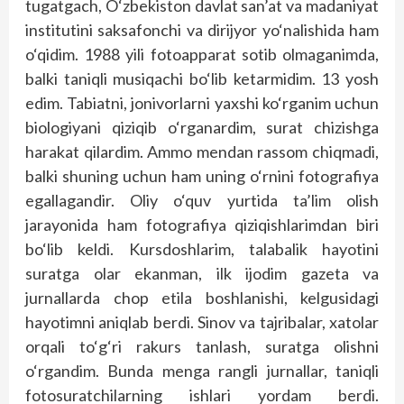
tugatgach, O‘zbekiston davlat san’at va madaniyat
institutini saksafonchi va dirijyor yo‘nalishida ham
o‘qidim. 1988 yili fotoapparat sotib olmaganimda,
balki taniqli musiqachi bo‘lib ketarmidim. 13 yosh
edim. Tabiatni, jonivorlarni yaxshi ko‘rganim uchun
biologiyani qiziqib o‘rganardim, surat chizishga
harakat qilardim. Ammo mendan rassom chiqmadi,
balki shuning uchun ham uning o‘rnini fotografiya
egallagandir. Oliy o‘quv yurtida ta’lim olish
jarayonida ham fotografiya qiziqishlarimdan biri
bo‘lib keldi. Kursdoshlarim, talabalik hayotini
suratga olar ekanman, ilk ijodim gazeta va
jurnallarda chop etila boshlanishi, kelgusidagi
hayotimni aniqlab berdi. Sinov va tajribalar, xatolar
orqali to‘g‘ri rakurs tanlash, suratga olishni
o‘rgandim. Bunda menga rangli jurnallar, taniqli
fotosuratchilarning ishlari yordam berdi.