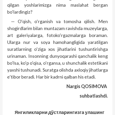
qilgan yoshlarimizga nima maslahat bergan
bo‘lardingiz?
— O‘qish, o‘rganish va tomosha qilish. Men
shogirdlarim bilan muntazam ravishda muzeylarga,
art galeriyalarga, fotoko‘rgazmalarga boraman.
Ularga nur va soya hamohangligida yaratilgan
suratlarning o‘ziga xos jihatlarini tushuntirishga
urinaman. Insonning dunyoqarashi qanchalik keng
bo‘lsa, ko‘p o‘qisa, o‘rgansa, u shunchalik estetikani
yaxshi tushunadi. Suratga olishda axloqiy jihatlarga
e’tibor beradi. Har bir kadrni qalban his etadi.
Nargis QOSIMOVA
suhbatlashdi.
Янгиликларни дўстларингизга улашинг