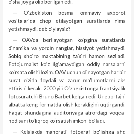
o‘sha joyga olib borilgan edi.
— O‘zbekiston bosma ommaviy axborot
vositalarida chop etilayotgan suratlarda nima
yetishmaydi, deb o‘ylaysiz?
— OAVda berilayotgan ko‘pgina suratlarda
dinamika va yorqin ranglar, hissiyot yetishmaydi.
Sobiq sho‘ro maktabining ta’siri hamon seziladi.
Fotojurnalist ko‘z ilg‘amaydigan oddiy narsalarni
ko‘rsata olishi lozim. OAV uchun olinayotgan har bir
surat o‘zida foydali va zarur ma’lumotlarni aks
ettirishi kerak. 2000 yili O‘zbekistonga frantsiyalik
fotosuratchi Bruno Barbet kelgan edi. U reportajni
albatta keng formatda olish kerakligini uqtirgandi.
Faqat shundagina auditoriyaga atrofdagi voqea-
hodisani to‘liqroq ko‘rsatish imkoni bo‘ladi.
— Kelajakda mahoratli fotograf bo‘lishga ahd