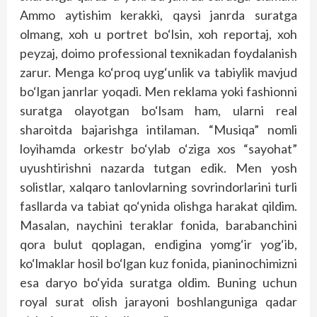
Ammo aytishim kerakki, qaysi janrda suratga
olmang, xoh u portret bo‘lsin, xoh reportaj, xoh
peyzaj, doimo professional texnikadan foydalanish
zarur. Menga ko‘proq uyg‘unlik va tabiylik mavjud
bo‘lgan janrlar yoqadi. Men reklama yoki fashionni
suratga olayotgan bo‘lsam ham, ularni real
sharoitda bajarishga intilaman. “Musiqa” nomli
loyihamda orkestr bo‘ylab o‘ziga xos “sayohat”
uyushtirishni nazarda tutgan edik. Men yosh
solistlar, xalqaro tanlovlarning sovrindorlarini turli
fasllarda va tabiat qo‘ynida olishga harakat qildim.
Masalan, naychini teraklar fonida, barabanchini
qora bulut qoplagan, endigina yomg‘ir yog‘ib,
ko‘lmaklar hosil bo‘lgan kuz fonida, pianinochimizni
esa daryo bo‘yida suratga oldim. Buning uchun
royal surat olish jarayoni boshlanguniga qadar