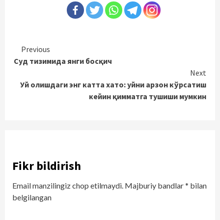
Continue
Previous
Суд тизимида янги босқич
Reading
Next
Уй олишдаги энг катта хато: уйни арзон кўрсатиш
кейин қимматга тушиши мумкин
Fikr bildirish
Email manzilingiz chop etilmaydi.
Majburiy bandlar
*
bilan
belgilangan