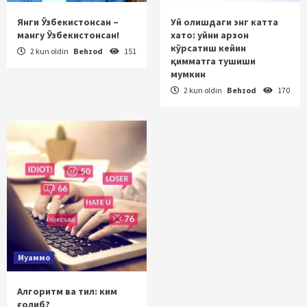
Янги Ўзбекистонсан –
Уй олишдаги энг катта
мангу Ўзбекистонсан!
хато: уйни арзон
кўрсатиш кейин
2 kun oldin
Behzod
151
қимматга тушиши
мумкин
2 kun oldin
Behzod
170
Муаммо
Алгоритм ва тил: ким
ғолиб?