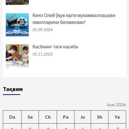
Кино Олий ўқув юрти мукаммаллашуви
омилларини биламизми?
05.09.2024
Касбнинг таги насиба
01.11.2023
Тақвим
Iyun 2026
Du
Se
Ch
Pa
Ju
Sh
Ya