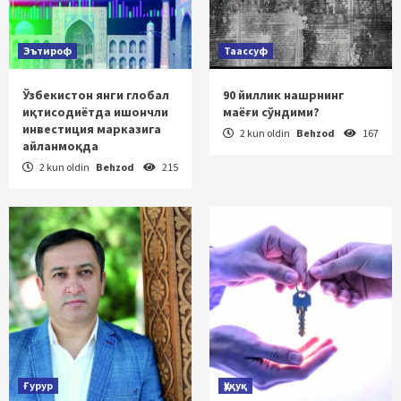
Эътироф
Таассуф
Ўзбекистон янги глобал
90 йиллик нашрнинг
иқтисодиётда ишончли
маёғи сўндими?
инвестиция марказига
2 kun oldin
Behzod
167
айланмоқда
2 kun oldin
Behzod
215
Ғурур
Ҳуқуқ