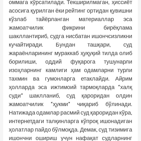
оммага кўрсатилади. Текширилмаган, ҳиссиёт
асосига қурилган ёки рейтинг ортидан қувишни
кўзлаб тайёрланган материаллар эса
жамоатчилик фикрини бирёқлама
шакллантириб, судга нисбатан ишончсизликни
кучайтиради. Бундан ташқари, суд
жараёнларининг мураккаб ҳуқуқий тилда олиб
борилиши, оддий фуқарога тушунарли
изоҳларнинг камлиги ҳам одамларни турли
тахмин ва гумонларга етаклайди. Айрим
ҳолларда эса ижтимоий тармоқларда “халқ
суди” шаклланиб, суд қароридан олдин
жамоатчилик “ҳукми” чиқариб бўлинади.
Натижада одамлар расмий суд қароридан кўра,
интернетдаги талқинларга кўпроқ ишонадиган
ҳолатлар пайдо бўлмоқда. Демак, суд тизимига
ишончни ошириш учун нафақат судларнинг