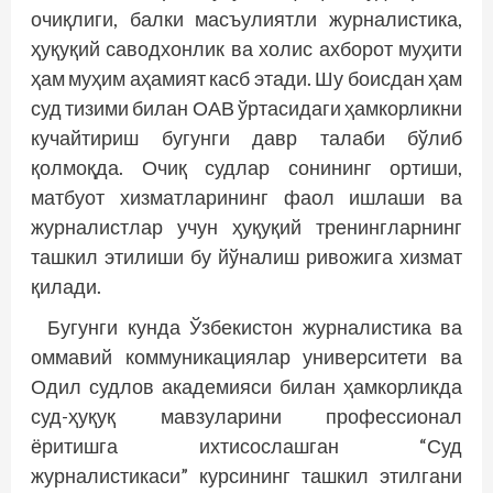
очиқлиги, балки масъулиятли журналистика,
ҳуқуқий саводхонлик ва холис ахборот муҳити
ҳам муҳим аҳамият касб этади. Шу боисдан ҳам
суд тизими билан ОАВ ўртасидаги ҳамкорликни
кучайтириш бугунги давр талаби бўлиб
қолмоқда. Очиқ судлар сонининг ортиши,
матбуот хизматларининг фаол ишлаши ва
журналистлар учун ҳуқуқий тренингларнинг
ташкил этилиши бу йўналиш ривожига хизмат
қилади.
Бугунги кунда Ўзбекистон журналистика ва
оммавий коммуникациялар университети ва
Одил судлов академияси билан ҳамкорликда
суд-ҳуқуқ мавзуларини профессионал
ёритишга ихтисослашган “Суд
журналистикаси” курсининг ташкил этилгани