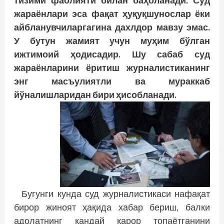
жараёнлари эса фақат ҳуқуқшунослар ёки
айбланувчиларгагина дахлдор мавзу эмас.
У бутун жамият учун муҳим бўлган
ижтимоий ҳодисадир. Шу сабаб суд
жараёнларини ёритиш журналистиканинг
энг масъулиятли ва мураккаб
йўналишларидан бири ҳисобланади.
Бугунги кунда суд журналистикаси нафақат
бирор жиноят ҳақида хабар бериш, балки
адолатнинг қандай қарор топаётганини