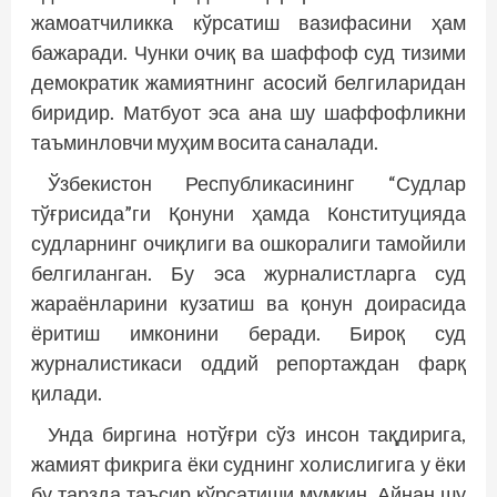
жамоатчиликка кўрсатиш вазифасини ҳам
бажаради. Чунки очиқ ва шаффоф суд тизими
демократик жамиятнинг асосий белгиларидан
биридир. Матбуот эса ана шу шаффофликни
таъминловчи муҳим восита саналади.
Ўзбекистон Республикасининг “Судлар
тўғрисида”ги Қонуни ҳамда Конституцияда
судларнинг очиқлиги ва ошкоралиги тамойили
белгиланган. Бу эса журналистларга суд
жараёнларини кузатиш ва қонун доирасида
ёритиш имконини беради. Бироқ суд
журналистикаси оддий репортаждан фарқ
қилади.
Унда биргина нотўғри сўз инсон тақдирига,
жамият фикрига ёки суднинг холислигига у ёки
бу тарзда таъсир кўрсатиши мумкин. Айнан шу