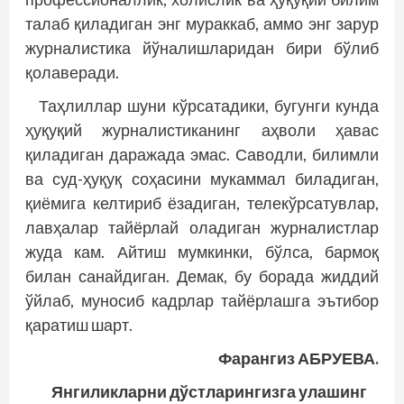
талаб қиладиган энг мураккаб, аммо энг зарур
журналистика йўналишларидан бири бўлиб
қолаверади.
Таҳлиллар шуни кўрсатадики, бугунги кунда
ҳуқуқий журналистиканинг аҳволи ҳавас
қиладиган даражада эмас. Саводли, билимли
ва суд-ҳуқуқ соҳасини мукаммал биладиган,
қиёмига келтириб ёзадиган, телекўрсатувлар,
лавҳалар тайёрлай оладиган журналистлар
жуда кам. Айтиш мумкинки, бўлса, бармоқ
билан санайдиган. Демак, бу борада жиддий
ўйлаб, муносиб кадрлар тайёрлашга эътибор
қаратиш шарт.
Фарангиз АБРУЕВА.
Янгиликларни дўстларингизга улашинг