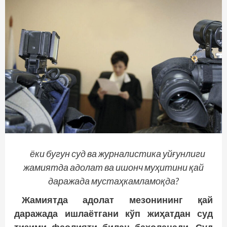
ёки бугун суд ва журналистика уйғунлиги
жамиятда адолат ва ишонч муҳитини қай
даражада мустаҳкамламоқда?
Жамиятда адолат мезонининг қай
даражада ишлаётгани кўп жиҳатдан суд
тизими фаолияти билан баҳоланади. Суд