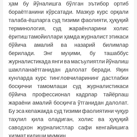
ҳам бу йўналишга бўлган эътибор ортиб
бораётганини кўрсатади. Мазкур курс орқали
талаба-ёшларга суд тизими фаолияти, ҳуқуқий
терминология, суд жараёнларини холис
ёритиш тамойиллари ҳамда журналист этикаси
бўйича амалий ва назарий билимлар
берилади. Энг муҳими, бу ташаббус
журналистикада янги ва масъулиятли йўналиш
шаклланаётганидан далолат беради. Яқин
кунларда курс тингловчиларининг дастлабки
босқични тамомлаши суд журналистикаси
бўйича профессионал кадрлар тайёрлаш
жараёни амалий босқичга ўтганидан далолат.
Бу эса келажакда суд тизими фаолиятини чуқур
таҳлил қила оладиган, холис ва ҳуқуқий
саводхон журналистлар сафи кенгайишига
хизмат қилиши мумкин.