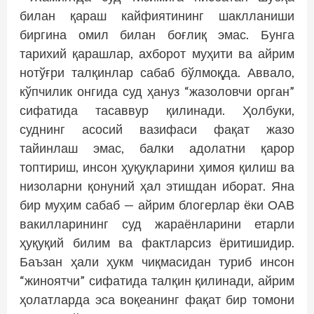
билан қараш кайфиятининг шаклланиши
биргина омил билан боғлиқ эмас. Бунга
тарихий қарашлар, ахборот муҳити ва айрим
нотўғри талқинлар сабаб бўлмоқда. Аввало,
кўпчилик онгида суд ҳануз “жазоловчи орган”
сифатида тасаввур қилинади. Ҳолбуки,
суднинг асосий вазифаси фақат жазо
тайинлаш эмас, балки адолатни қарор
топтириш, инсон ҳуқуқларини ҳимоя қилиш ва
низоларни қонуний ҳал этишдан иборат. Яна
бир муҳим сабаб — айрим блогерлар ёки ОАВ
вакилларининг суд жараёнларини етарли
ҳуқуқий билим ва фактларсиз ёритишидир.
Баъзан ҳали ҳукм чиқмасидан туриб инсон
“жиноятчи” сифатида талқин қилинади, айрим
ҳолатларда эса воқеанинг фақат бир томони