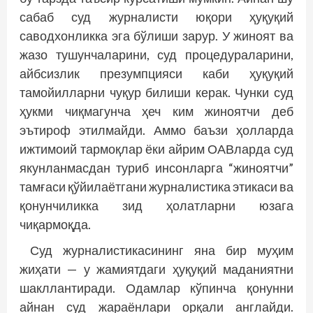
сабаб суд журналисти юқори ҳуқуқий
саводхонликка эга бўлиши зарур. У жиноят ва
жазо тушунчаларини, суд процедураларини,
айбсизлик презумпцияси каби ҳуқуқий
тамойилларни чуқур билиши керак. Чунки суд
ҳукми чиқмагунча ҳеч ким жиноятчи деб
эътироф этилмайди. Аммо баъзи ҳолларда
ижтимоий тармоқлар ёки айрим ОАВларда суд
якунланмасдан туриб инсонларга “жиноятчи”
тамғаси қўйилаётгани журналистика этикаси ва
қонунчиликка зид ҳолатларни юзага
чиқармоқда.
Суд журналистикасининг яна бир муҳим
жиҳати — у жамиятдаги ҳуқуқий маданиятни
шакллантиради. Одамлар кўпинча қонунни
айнан суд жараёнлари орқали англайди.