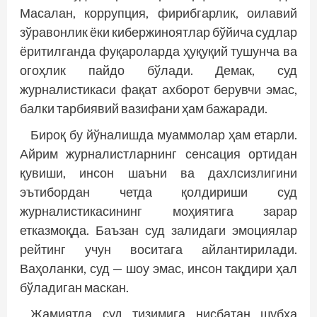
Масалан, коррупция, фирибгарлик, оилавий
зўравонлик ёки кибержиноятлар бўйича судлар
ёритилганда фуқароларда ҳуқуқий тушунча ва
огоҳлик пайдо бўлади. Демак, суд
журналистикаси фақат ахборот берувчи эмас,
балки тарбиявий вазифани ҳам бажаради.
Бироқ бу йўналишда муаммолар ҳам етарли.
Айрим журналистларнинг сенсация ортидан
қувиши, инсон шаъни ва дахлсизлигини
эътибордан четда қолдириши суд
журналистикасининг моҳиятига зарар
етказмоқда. Баъзан суд залидаги эмоциялар
рейтинг учун воситага айлантирилади.
Ваҳоланки, суд — шоу эмас, инсон тақдири ҳал
бўладиган маскан.
Жамиятда суд тизимига нисбатан шубҳа