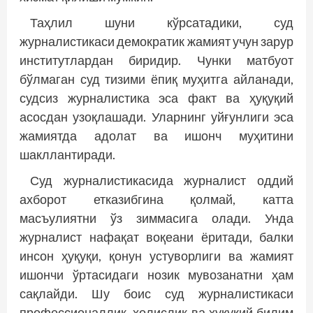
Таҳлил шуни кўрсатадики, суд
журналистикаси демократик жамият учун зарур
институтлардан биридир. Чунки матбуот
бўлмаган суд тизими ёпиқ муҳитга айланади,
судсиз журналистика эса факт ва ҳуқуқий
асосдан узоқлашади. Уларнинг уйғунлиги эса
жамиятда адолат ва ишонч муҳитини
шакллантиради.
Суд журналистикасида журналист оддий
ахборот етказибгина қолмай, катта
масъулиятни ўз зиммасига олади. Унда
журналист нафақат воқеани ёритади, балки
инсон ҳуқуқи, қонун устуворлиги ва жамият
ишончи ўртасидаги нозик мувозанатни ҳам
сақлайди. Шу боис суд журналистикаси
профессионаллик, холислик ва ҳуқуқий билим