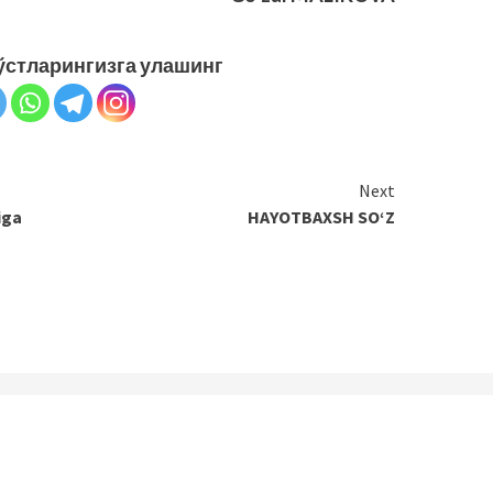
ўстларингизга улашинг
Next
iga
HAYOTBAXSH SO‘Z