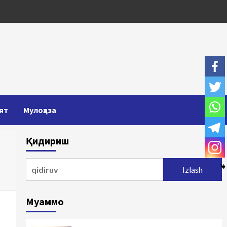
ят
Мулоҳаза
Қидириш
Qidirshish:
Муаммо