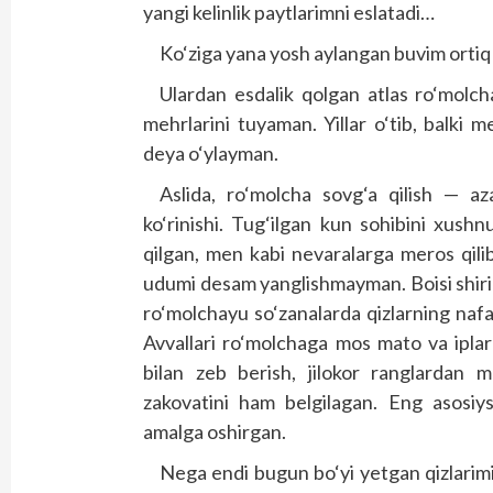
yangi kelinlik paytlarimni eslatadi…
Ko‘ziga yana yosh aylangan buvim ortiq
Ulardan esdalik qolgan atlas ro‘molch
mehrlarini tuyaman. Yillar o‘tib, balki
deya o‘ylayman.
Aslida, ro‘molcha sovg‘a qilish — aza
ko‘rinishi. Tug‘ilgan kun sohibini xush
qilgan, men kabi nevaralarga meros qili
udumi desam yanglishmayman. Boisi shirin
ro‘molchayu so‘zanalarda qizlarning nafaq
Avvallari ro‘molchaga mos mato va iplarn
bilan zeb berish, jilokor ranglardan m
zakovatini ham belgilagan. Eng asosiysi
amalga oshirgan.
Nega endi bugun bo‘yi yetgan qizlarimi