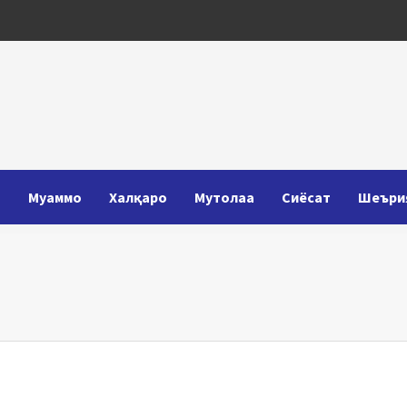
Т
Муаммо
Халқаро
Мутолаа
Сиёсат
Шеъри