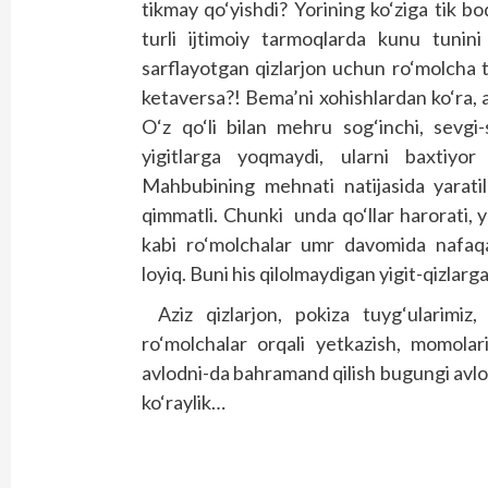
tikmay qo‘yishdi? Yorining ko‘ziga tik bo
turli ijtimoiy tarmoqlarda kunu tunini
sarflayotgan qizlarjon uchun ro‘molcha ti
ketaversa?! Bema’ni xohishlardan ko‘ra, an
O‘z qo‘li bilan mehru sog‘inchi, sevgi-
yigitlarga yoqmaydi, ularni baxtiyor
Mahbubining mehnati natijasida yaratil
qimmatli. Chunki unda qo‘llar harorati, 
kabi ro‘molchalar umr davomida nafaqa
loyiq. Buni his qilolmaydigan yigit-qizlarg
Aziz qizlarjon, pokiza tuyg‘ularimi
ro‘molchalar orqali yetkazish, momolar
avlodni-da bahramand qilish bugungi avlod
ko‘raylik…