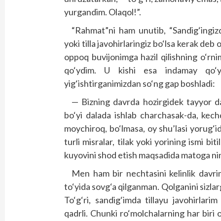
yurgandim. Olaqol!”.
“Rahmat”ni ham unutib, “Sandig‘ingizd
yoki tilla javohirlaringiz bo‘lsa kerak de
oppoq buvijonimga hazil qilishning o‘rni
qo‘ydim. U kishi esa indamay qo‘ya 
yig‘ishtirganimizdan so‘ng gap boshladi:
— Bizning davrda hozirgidek tayyor d
bo‘yi dalada ishlab charchasak-da, kechqu
moychiroq, bo‘lmasa, oy shu’lasi yorug‘i
turli misralar, tilak yoki yorining ismi bit
kuyovini shod etish maqsadida matoga nin
Men ham bir nechtasini kelinlik davr
to‘yida sovg‘a qilganman. Qolganini sizla
To‘g‘ri, sandig‘imda tillayu javohirlar
qadrli. Chunki ro‘molchalarning har biri 