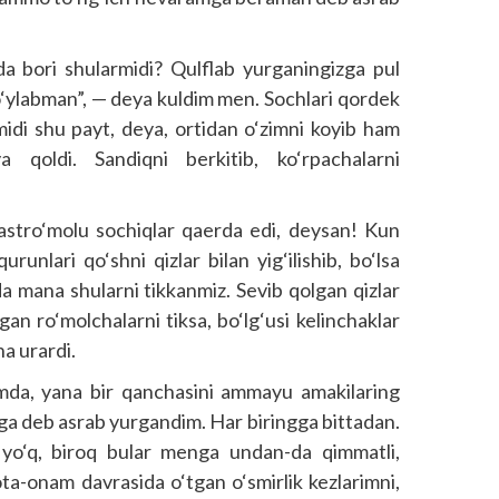
a bori shularmidi? Qulflab yurganingizga pul
b o‘ylabman”, — deya kuldim men. Sochlari qordek
midi shu payt, deya, ortidan o‘zimni koyib ham
qoldi. Sandiqni berkitib, ko‘rpachalarni
astro‘molu sochiqlar qaerda edi, deysan! Kun
runlari qo‘shni qizlar bilan yig‘ilishib, bo‘lsa
da mana shularni tikkanmiz. Sevib qolgan qizlar
ilgan ro‘molchalarni tiksa, bo‘lg‘usi kelinchaklar
a urardi.
imda, yana bir qanchasini ammayu amakilaring
rga deb asrab yurgandim. Har biringga bittadan.
im yo‘q, biroq bular menga undan-da qimmatli,
ota-onam davrasida o‘tgan o‘smirlik kezlarimni,