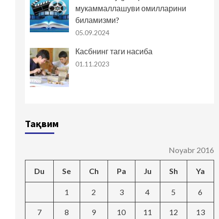
мукаммаллашуви омилларини
биламизми?
05.09.2024
Касбнинг таги насиба
01.11.2023
Тақвим
Noyabr 2016
Du
Se
Ch
Pa
Ju
Sh
Ya
1
2
3
4
5
6
7
8
9
10
11
12
13