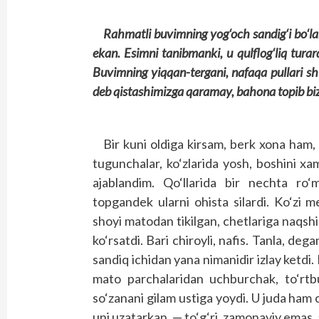
Rahmatli buvimning yog‘och sandig‘i bo‘lard
ekan. Esimni tanibmanki, u qulflog‘liq tura
Buvimning yiqqan-tergani, nafaqa pullari sh
deb qistashimizga qaramay, bahona topib bizn
Bir kuni oldiga kirsam, berk xona ham
tugunchalar, ko‘zlarida yosh, boshini xam 
ajablandim. Qo‘llarida bir nechta ro
topgandek ularni ohista silardi. Ko‘zi m
shoyi matodan tikilgan, chetlariga naqshi
ko‘rsatdi. Bari chiroyli, nafis. Tanla, de
sandiq ichidan yana nimanidir izlay ketdi. 
mato parchalaridan uchburchak, to‘rtbu
so‘zanani gilam ustiga yoydi. U juda ham
uni uzatarkan, — to‘g‘ri, zamonaviy ema