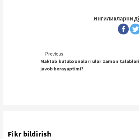
Янгиликларни д
Continue
Previous
Maktab kutubxonalari ular zamon talablar
Reading
javob berayaptimi?
Fikr bildirish