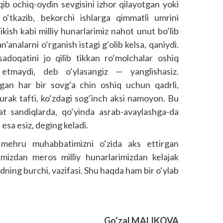
qib ochiq-oydin sevgisini izhor qilayotgan yoki
 o‘tkazib, bekorchi ishlarga qimmatli umrini
kish kabi milliy hunarlarimiz nahot unut bo‘lib
’analarni o‘rganish istagi g‘olib kelsa, qaniydi.
sadoqatini jo qilib tikkan ro‘molchalar oshiq
 etmaydi, deb o‘ylasangiz — yanglishasiz.
gan har bir sovg‘a chin oshiq uchun qadrli,
yurak tafti, ko‘zdagi sog‘inch aksi namoyon. Bu
t sandiqlarda, qo‘yinda asrab-avaylashga-da
a esa esiz, deging keladi.
z, mehru muhabbatimizni o‘zida aks ettirgan
imizdan meros milliy hunarlarimizdan kelajak
ning burchi, vazifasi. Shu haqda ham bir o‘ylab
Go‘zal MALIKOVA