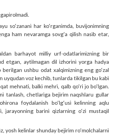
 gapirolmadi.
ayu so‘zanani har ko‘rganimda, buvijonimning
 menga ham nevaramga sovg‘a qilish nasib etar,
ldan barhayot milliy urf-odatlarimizning bir
nud etgan, aytilmagan dil izhorini yorga hadya
b berilgan ushbu odat xalqimizning eng go‘zal
 uyqudan voz kechib, tunlarda tikilgan bu kabi
at mehnati, balki mehri, qalb qo‘ri jo bo‘lgan.
i tanlash, chetlariga bejirim naqshlaru gullar
ohirona foydalanish bo‘lg‘usi kelinning aqlu
, jarayonning barini qizlarning o‘zi mustaqil
z, yosh kelinlar shunday bejirim ro‘molchalarni