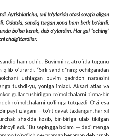
i. Aytishlaricha, uni to‘ylarida otasi sovg‘a qilgan
rdi. Odatda, sandiq turgan xona ham berk bo‘lardi.
unda bo‘lsa kerak, deb o‘ylardim. Har gal “oching”
i chalg‘itardilar.
, sandiq ham ochiq. Buvimning atrofida tugunu
qilib o‘tirardi. “Sirli sandiq”ning ochilganidan
‘molchani ushlagan buvim qadrdon narsasini
enga tushdi-yu, yoniga imladi. Aksari atlas va
nkor gullar tushirilgan ro‘molchalarni birma-bir
gandek ro‘molchalarni qo‘limga tutqazdi. O‘zi esa
Bir payt izlagani — to‘rt qavat taxlangan, har xil
rchak shaklda kesib, bir-biriga ulab tikilgan
 chiroyli edi. “Bu sepingga bolam, — dedi menga
s, ammo to‘ng‘ich nevaramga beraman deb asrab