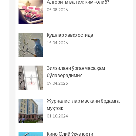
Алгоритм ва тил: ким ғолиб?
05.08.2026
Қушлар хавф остида
15.04.2026
Зилзилани ўрганмаса ҳам
бўлаверадими?
09.04.2025
Журналистлар маскани ёрдамга
муҳтож
01.10.2024
Кино Олий ўқув юрти