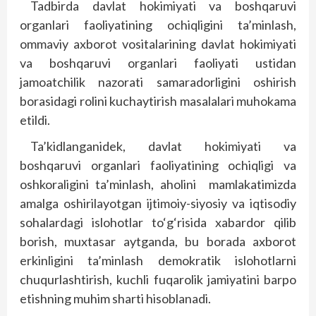
Tadbirda davlat hokimiyati va boshqaruvi
organlari faoliyatining ochiqligini ta’minlash,
ommaviy axborot vositalarining davlat hokimiyati
va boshqaruvi organlari faoliyati ustidan
jamoatchilik nazorati samaradorligini oshirish
borasidagi rolini kuchaytirish masalalari muhokama
etildi.
Ta’kidlanganidek, davlat hokimiyati va
boshqaruvi organlari faoliyatining ochiqligi va
oshkoraligini ta’minlash, aholini mamlakatimizda
amalga oshirilayotgan ijtimoiy-siyosiy va iqtisodiy
sohalardagi islohotlar to‘g‘risida xabardor qilib
borish, muxtasar aytganda, bu borada axborot
erkinligini ta’minlash demokratik islohotlarni
chuqurlashtirish, kuchli fuqarolik jamiyatini barpo
etishning muhim sharti hisoblanadi.