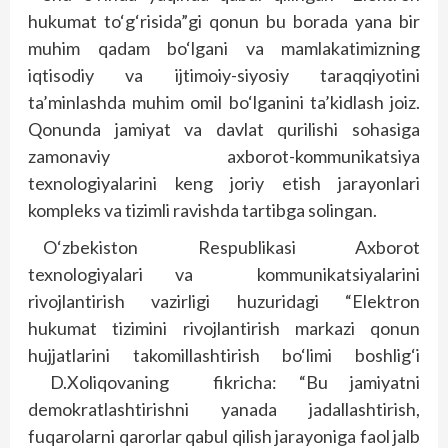
hukumat to‘g‘risida”gi qonun bu borada yana bir
muhim qadam bo‘lgani va mamlakatimizning
iqtisodiy va ijtimoiy-siyosiy taraqqiyotini
ta’minlashda muhim omil bo‘lganini ta’kidlash joiz.
Qonunda jamiyat va davlat qurilishi sohasiga
zamonaviy axborot-kommunikatsiya
texnologiyalarini keng joriy etish jarayonlari
kompleks va tizimli ravishda tartibga solingan.
O‘zbekiston Respublikasi Axborot
texnologiyalari va kommunikatsiyalarini
rivojlantirish vazirligi huzuridagi “Elektron
hukumat tizimini rivojlantirish markazi qonun
hujjatlarini takomillashtirish bo‘limi boshlig‘i
D.Xoliqovaning fikricha: “Bu jamiyatni
demokratlashtirishni yanada jadallashtirish,
fuqarolarni qarorlar qabul qilish jarayoniga faol jalb