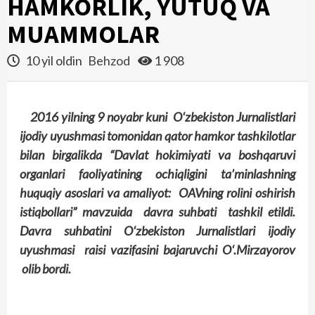
HAMKORLIK, YUTUQ VA
MUAMMOLAR
10 yil oldin
Behzod
1 908
2016 yilning 9 noyabr kuni O‘zbekiston Jurnalistlari
ijodiy uyushmasi tomonidan qator hamkor tashkilotlar
bilan birgalikda “Davlat hokimiyati va boshqaruvi
organlari faoliyatining ochiqligini ta’minlashning
huquqiy asoslari va amaliyot: OAVning rolini oshirish
istiqbollari” mavzuida davra suhbati tashkil etildi.
Davra suhbatini O‘zbekiston Jurnalistlari ijodiy
uyushmasi raisi vazifasini bajaruvchi O‘.Mirzayorov
olib bordi.