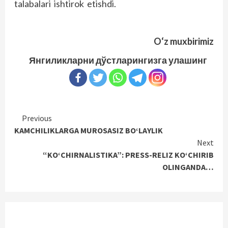
talabalari ishtirok etishdi.
O‘z muxbirimiz
Янгиликларни дўстларингизга улашинг
Continue
Previous
KAMCHILIKLARGA MUROSASIZ BO‘LAYLIK
Reading
Next
“KO‘CHIRNALISTIKA”: PRESS-RELIZ KO‘CHIRIB
OLINGANDA…