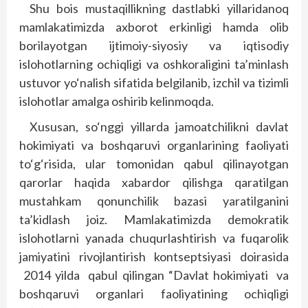
Shu bois mustaqillikning dastlabki yillaridanoq
mamlakatimizda axborot erkinligi hamda olib
borilayotgan ijtimoiy-siyosiy va iqtisodiy
islohotlarning ochiqligi va oshkoraligini ta’minlash
ustuvor yo‘nalish sifatida belgilanib, izchil va tizimli
islohotlar amalga oshirib kelinmoqda.
Xususan, so‘nggi yillarda jamoatchilikni davlat
hokimiyati va boshqaruvi organlarining faoliyati
to‘g‘risida, ular tomonidan qabul qilinayotgan
qarorlar haqida xabardor qilishga qaratilgan
mustahkam qonunchilik bazasi yaratilganini
ta’kidlash joiz. Mamlakatimizda demokratik
islohotlarni yanada chuqurlashtirish va fuqarolik
jamiyatini rivojlantirish kontseptsiyasi doirasida
2014 yilda qabul qilingan “Davlat hokimiyati va
boshqaruvi organlari faoliyatining ochiqligi