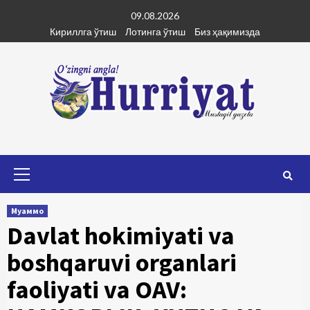
Skip
09.08.2026
to
Кириллга ўтиш
Лотинга ўтиш
Биз ҳақимизда
content
Primary
Menu
Муаммо
Davlat hokimiyati va
boshqaruvi organlari
faoliyati va OAV: