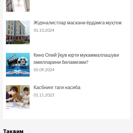
Журналистлар маскани ёрдамга муҳтож
01.10.2024
Кино Олий ўқув юрти мукаммаллашуви
омилларини биламизми?
05.09.2024
Касбнинг таги насиба
01.11.2023
Тақвим