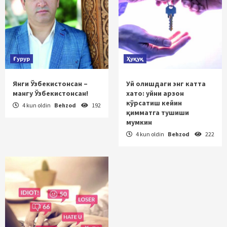
Ғурур
Ҳуқуқ
Янги Ўзбекистонсан –
Уй олишдаги энг катта
мангу Ўзбекистонсан!
хато: уйни арзон
кўрсатиш кейин
4 kun oldin
Behzod
192
қимматга тушиши
мумкин
4 kun oldin
Behzod
222