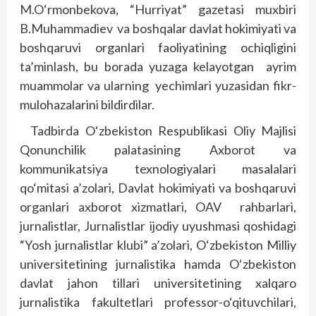
M.O‘rmonbekova, “Hurriyat” gazetasi muxbiri
B.Muhammadiev va boshqalar davlat hokimiyati va
boshqaruvi organlari faoliyatining ochiqligini
ta’minlash, bu borada yuzaga kelayotgan ayrim
muammolar va ularning yechimlari yuzasidan fikr-
mulohazalarini bildirdilar.
Tadbirda O‘zbekiston Respublikasi Oliy Majlisi
Qonunchilik palatasining Axborot va
kommunikatsiya texnologiyalari masalalari
qo‘mitasi a’zolari, Davlat hokimiyati va boshqaruvi
organlari axborot xizmatlari, OAV rahbarlari,
jurnalistlar, Jurnalistlar ijodiy uyushmasi qoshidagi
“Yosh jurnalistlar klubi” a’zolari, O‘zbekiston Milliy
universitetining jurnalistika hamda O‘zbekiston
davlat jahon tillari universitetining xalqaro
jurnalistika fakultetlari professor-o‘qituvchilari,