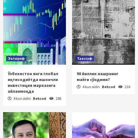
Эътироф
Таассуф
Ўзбекистон янги глобал
90 йиллик нашрнинг
иқтисодиётда ишончли
маёғи сўндими?
инвестиция марказига
4 kun oldin
Behzod
216
айланмоқда
4 kun oldin
Behzod
286