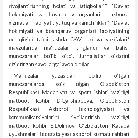
rivojlantirishning holati va istiqbollari”, “Davlat
hokimiyati va boshqaruv organlari axborot
xizmatlari faoliyati: yutuq va kamchiliklar”, “Davlat
hokimiyati va boshqaruv organlari faoliyatining
ochiqligini ta’minlashda OAV roli va vazifalari”
mavzularida ma’ruzalar tinglandi va bahs-
munozaralar bo‘lib o‘tdi. Jurnalistlar o‘zlarini
qiziqtirgan savollarga javob oldilar.
Ma’ruzalar yuzasidan bo‘lib o‘tgan
munozaralarda so‘z olgan O‘zbekiston
Respublikasi Madaniyat va sport ishlari vazirligi
matbuot kotibi D.Qarshiboeva, O‘zbekiston
Respublikasi Axborot texnologiyalari va
kommunikatsiyalarini rivojlantirish vazirligi
matbuot kotibi E.Dolimov, O‘zbekiston Kasaba
uyushmalari federatsiyasi axborot xizmati rahbari