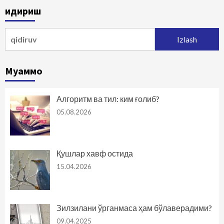
Қидириш
Qidirshish:
Муаммо
Алгоритм ва тил: ким ғолиб?
05.08.2026
Қушлар хавф остида
15.04.2026
Зилзилани ўрганмаса ҳам бўлаверадими?
09.04.2025