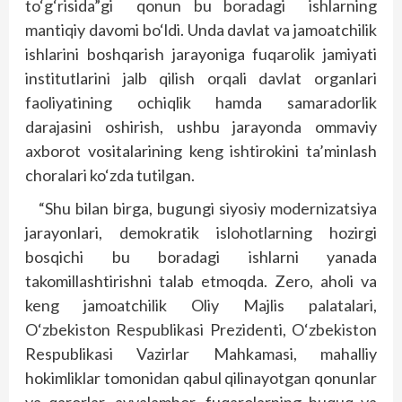
to‘g‘risida”gi qonun bu boradagi ishlarning
mantiqiy davomi bo‘ldi. Unda davlat va jamoatchilik
ishlarini boshqarish jarayoniga fuqarolik jamiyati
institutlarini jalb qilish orqali davlat organlari
faoliyatining ochiqlik hamda samaradorlik
darajasini oshirish, ushbu jarayonda ommaviy
axborot vositalarining keng ishtirokini ta’minlash
choralari ko‘zda tutilgan.
“Shu bilan birga, bugungi siyosiy modernizatsiya
jarayonlari, demokratik islohotlarning hozirgi
bosqichi bu boradagi ishlarni yanada
takomillashtirishni talab etmoqda. Zero, aholi va
keng jamoatchilik Oliy Majlis palatalari,
O‘zbekiston Respublikasi Prezidenti, O‘zbekiston
Respublikasi Vazirlar Mahkamasi, mahalliy
hokimliklar tomonidan qabul qilinayotgan qonunlar