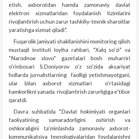
etish, axborotdan hamda zamonaviy davlat
elektron xizmatlaridan foydalanish tizimlarini
rivojlantirish uchun zarur tashkiliy-texnik sharoitlar
yaratishga xizmat qiladi”.
Fuqarolik jamiyati shakllanishini monitoring qilish
mustaqil instituti loyiha rahbari, “Xalq so‘zi” va
“Narodnoe slovo” gazetalari bosh muharriri
o‘rinbosari S.Doniyorov o‘z so‘zida aksariyat
hollarda jurnalistlarning faolligi yetishmayotgani,
ular bilan axborot xizmatlari o‘rtasidagi
hamkorlikni yanada rivojlantirish zarurligiga e’tibor
qaratdi.
Davra suhbatida “Davlat hokimiyati organlari
faoliyatining samaradorligini oshirish va
oshkoraligini ta’minlashda zamonaviy axborot-
kommunikatsiya texnologiyalaridan foydalanishni