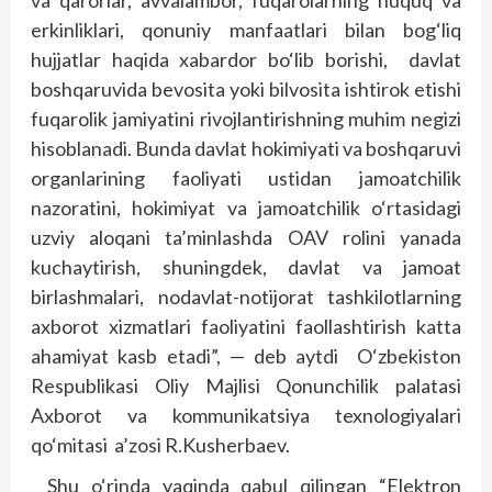
va qarorlar, avvalambor, fuqarolarning huquq va
erkinliklari, qonuniy manfaatlari bilan bog‘liq
hujjatlar haqida xabardor bo‘lib borishi, davlat
boshqaruvida bevosita yoki bilvosita ishtirok etishi
fuqarolik jamiyatini rivojlantirishning muhim negizi
hisoblanadi. Bunda davlat hokimiyati va boshqaruvi
organlarining faoliyati ustidan jamoatchilik
nazoratini, hokimiyat va jamoatchilik o‘rtasidagi
uzviy aloqani ta’minlashda OAV rolini yanada
kuchaytirish, shuningdek, davlat va jamoat
birlashmalari, nodavlat-notijorat tashkilotlarning
axborot xizmatlari faoliyatini faollashtirish katta
ahamiyat kasb etadi”, — deb aytdi O‘zbekiston
Respublikasi Oliy Majlisi Qonunchilik palatasi
Axborot va kommunikatsiya texnologiyalari
qo‘mitasi a’zosi R.Kusherbaev.
Shu o‘rinda yaqinda qabul qilingan “Elektron