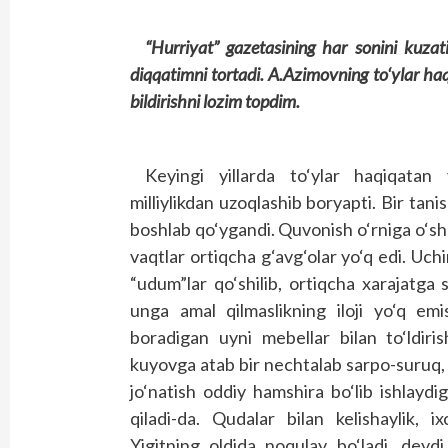
“Hurriyat” gazetasining har sonini kuza
diqqatimni tortadi. A.Azimovning to‘ylar h
bildirishni lozim topdim.
Keyingi yillarda to‘ylar haqiqatan
milliylikdan uzoqlashib boryapti. Bir tan
boshlab qo‘ygandi. Quvonish o‘rniga o‘sha
vaqtlar ortiqcha g‘avg‘olar yo‘q edi. Uchi
“udum”lar qo‘shilib, ortiqcha xarajatga 
unga amal qilmaslikning iloji yo‘q emi
boradigan uyni mebellar bilan to‘ldiris
kuyovga atab bir nechtalab sarpo-suruq, 
jo‘natish oddiy hamshira bo‘lib ishlaydig
qiladi-da. Qudalar bilan kelishaylik, 
Yigitning oldida noqulay bo‘ladi, deydi