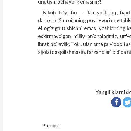
unutish, behayolik emasmi?!
Nikoh to‘yi bu — ikki yoshning baxt 
darakdir. Shu oilaning poydevori mustahkam
el og‘ziga tushishni emas, yoshlarning k
eskirmaydigan milliy an’analarimiz, urf-
ibrat bo‘laylik. Toki, ular ertaga video 
xijolatda qolishmasin, farzandlari oldida 
Yangiliklarni d
Continue
Previous