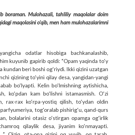
tib boraman. Mulohazali, tahliliy maqolalar doim
aqidagi maqolasini o‘qib, men ham mulohazalarimni
 yangicha odatlar hisobiga bachkanalashib,
ishim kuyunib gapirib qoldi: “Opam yaqinda to‘y
 kundan beri boshi og‘riydi. Ikki qizini uzatgan
nchi qizining to‘yini qilay desa, yangidan-yangi
sabab bo‘lyapti. Kelin bo‘lmishning aytishicha,
sh, ko‘pdan kam bo‘lishni istamasmish. O‘zi
h, rax-rax ko‘rpa-yostiq qilish, to‘ydan oldin
parfyumeriya, tog‘oralab pishirig‘u, qand-qurs
an, bolalarini otasiz o‘stirgan opamga og‘irlik
ixchamroq qilaylik desa, jiyanim ko‘nmayapti.
…”. Qiziq, ota-ona qizini oq yuvib, oq tarab,