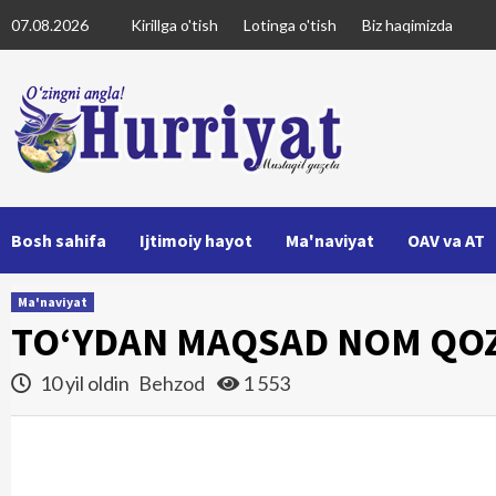
Skip
07.08.2026
Kirillga o'tish
Lotinga o'tish
Biz haqimizda
to
content
Bosh sahifa
Ijtimoiy hayot
Ma'naviyat
OAV va AT
Ma'naviyat
TO‘YDAN MAQSAD NOM QO
10 yil oldin
Behzod
1 553