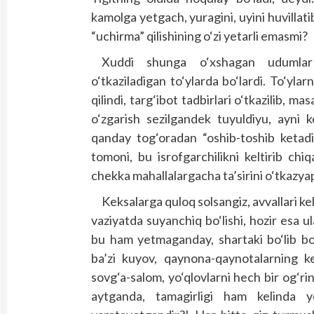
kamolga yetgach, yuragini, uyini huvillat
“uchirma” qilishining o‘zi yetarli emasmi?
Xuddi shunga o‘xshagan udumlar 
o‘tkaziladigan to‘ylarda bo‘lardi. To‘yla
qilindi, targ‘ibot tadbirlari o‘tkazilib, ma
o‘zgarish sezilgandek tuyuldiyu, ayni k
qanday tog‘oradan “oshib-toshib ketadi
tomoni, bu isrofgarchilikni keltirib ch
chekka mahallalargacha ta’sirini o‘tkazya
Keksalarga quloq solsangiz, avvallari ke
vaziyatda suyanchiq bo‘lishi, hozir esa u
bu ham yetmaganday, shartaki bo‘lib bor
ba’zi kuyov, qaynona-qaynotalarning k
sovg‘a-salom, yo‘qlovlarni hech bir og‘ri
aytganda, tamagirligi ham kelinda 