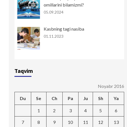
omillarini bilamizmi?
05.09.2024
Kasbning tagi nasiba
01.11.2023
Taqvim
Noyabr 2016
Du
Se
Ch
Pa
Ju
Sh
Ya
1
2
3
4
5
6
7
8
9
10
11
12
13