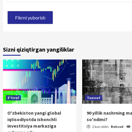
Sizni qiziqtirgan yangiliklar
E'tirof
Taassuf
O'zbekiston yangi global
90 yillik nashrning m
iqtisodiyotda ishonchli
so'ndimi?
investitsiya markaziga
2 kun oldin
Behzod