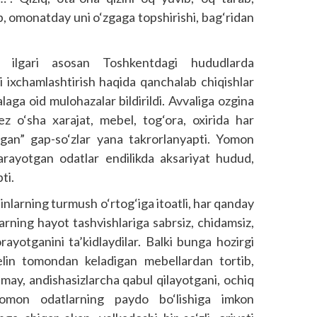
ib, omonatday uni o‘zgaga topshirishi, bag‘ridan
ilgari asosan Toshkentdagi hududlarda
rni ixchamlashtirish haqida qanchalab chiqishlar
salaga oid mulohazalar bildirildi. Avvaliga ozgina
ez o‘sha xarajat, mebel, tog‘ora, oxirida har
gan” gap-so‘zlar yana takrorlanyapti. Yomon
iqarayotgan odatlar endilikda aksariyat hudud,
pti.
linlarning turmush o‘rtog‘iga itoatli, har qanday
larning hayot tashvishlariga sabrsiz, chidamsiz,
ayotganini ta’kidlaydilar. Balki bunga hozirgi
elin tomondan keladigan mebellardan tortib,
nmay, andishasizlarcha qabul qilayotgani, ochiq
yomon odatlarning paydo bo‘lishiga imkon