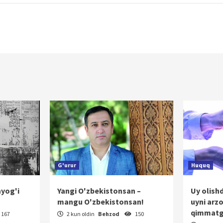
G'urur
Huquq
ayog'i
Yangi O'zbekistonsan –
Uy olish
mangu O'zbekistonsan!
uyni arz
qimmatg
167
2 kun oldin
Behzod
150