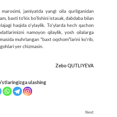
marosimi, jamiyatda yangi oila qurilganidan
, baxti to‘kis bo‘lishini istasak, dabdaba bilan
elajagi haqida o‘ylaylik. To‘ylarda hech qachon
odatlarimizni namoyon qilaylik, yosh oilalarga
tasmasida muhrlangan “baxt oqshom”larini ko‘rib,
nigohlari yer chizmasin.
Zebo QUTLIYEVA
o'stlaringizga ulashing
Next