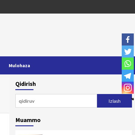
Mulohaza
Qidirish
Qidirshish:
Muammo