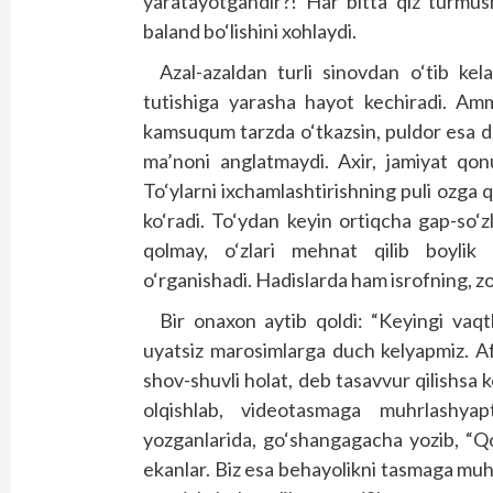
yaratayotgandir?! Har bitta qiz turmush
baland bo‘lishini xohlaydi.
Azal-azaldan turli sinovdan o‘tib ke
tutishiga yarasha hayot kechiradi. Am
kamsuqum tarzda o‘tkazsin, puldor esa da
ma’noni anglatmaydi. Axir, jamiyat qo
To‘ylarni ixchamlashtirishning puli ozga
ko‘radi. To‘ydan keyin ortiqcha gap-so‘z
qolmay, o‘zlari mehnat qilib boylik or
o‘rganishadi. Hadislarda ham isrofning, z
Bir onaxon aytib qoldi: “Keyingi vaqtl
uyatsiz marosimlarga duch kelyapmiz. Af
shov-shuvli holat, deb tasavvur qilishsa 
olqishlab, videotasmaga muhrlashyap
yozganlarida, go‘shangagacha yozib, “Qol
ekanlar. Biz esa behayolikni tasmaga muhr