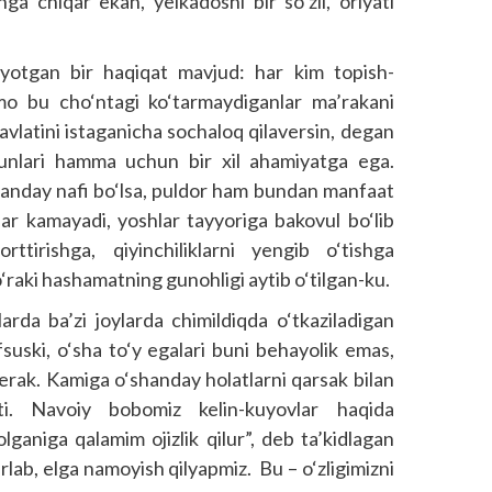
ga chiqar ekan, yelkadoshi bir so‘zli, oriyati
layotgan bir haqiqat mavjud: har kim topish-
mo bu cho‘ntagi ko‘tarmaydiganlar ma’rakani
vlatini istaganicha sochaloq qilaversin, degan
nunlari hamma uchun bir xil ahamiyatga ega.
 qanday nafi bo‘lsa, puldor ham bundan manfaat
lar kamayadi, yoshlar tayyoriga bakovul bo‘lib
ttirishga, qiyinchiliklarni yengib o‘tishga
o‘raki hashamatning gunohligi aytib o‘tilgan-ku.
arda ba’zi joylarda chimildiqda o‘tkaziladigan
suski, o‘sha to‘y egalari buni behayolik emas,
kerak. Kamiga o‘shanday holatlarni qarsak bilan
ti. Navoiy bobomiz kelin-kuyovlar haqida
ganiga qalamim ojizlik qilur”, deb ta’kidlagan
lab, elga namoyish qilyapmiz. Bu – o‘zligimizni