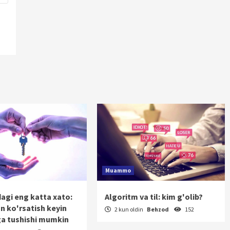
Muammo
dagi eng katta xato:
Algoritm va til: kim g'olib?
on ko'rsatish keyin
2 kun oldin
Behzod
152
a tushishi mumkin