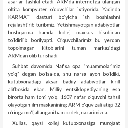
asarlar tashkil etadi. ARMda internetga ulangan
oltita kompyuter o‘quvchilar ixtiyorida. Yaqinda
KARMAT dasturi bo‘yicha ish boshlashni
rejalashtirib turibmiz. Yetishmayotgan adabiyotlar
boshqarma hamda kollej maxsus hisobidan
to‘ldirilib borilyapti. O‘quvchilarimiz bu yerdan
topolmagan kitoblarini tuman markazidagi
ARMdan olib turishadi.
Suhbat davomida Nafisa opa “muammolarimiz
yo‘q” degan bo‘lsa-da, shu narsa ayon bo‘ldiki,
kutubxonadagi aksar badiiy adabiyotlar kirill
alifbosida ekan. Milliy entsiklopediyaning esa
birorta ham tomi yo‘q. 1607 nafar o‘quvchi tahsil
olayotgan ilm maskanining ARM o‘quv zali atigi 32
o‘ringa mo‘ljallangani ham ozdek, nazarimizda.
Xullas, qaysi kollej kutubxonasiga murojaat