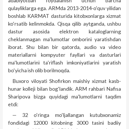
adabiyotdan foydalanish uchun barcha
qulayliklarga ega. ARMda 2013-2014-o‘quv yilidan
boshlab KARMAT dasturida kitobxonlarga xizmat
ko‘rsatib kelinmokda. Qisqa qilib aytganda, ushbu
dastur asosida elektron kataloglarning
cheklanmagan ma’lumotlar omborini yaratishdan
iborat. Shu bilan bir qatorda, audio va video
materiallarni kompyuter fayllari va dasturlari
ma’lumotlarini ta’riflash imkoniyatlarini yaratish
bo‘yicha ish olib borilmoqda.
Buxoro viloyati Shofirkon maishiy xizmat kasb-
hunar kolleji bilan bog‘landik. ARM rahbari Nafisa
Sharipova bizga quyidagi ma’lumotlarni taqdim
etdi:
— 32 o‘ringa mo‘ljallangan kutubxonamiz
fondidagi 12000 kitobning 3000 tasini badiiy