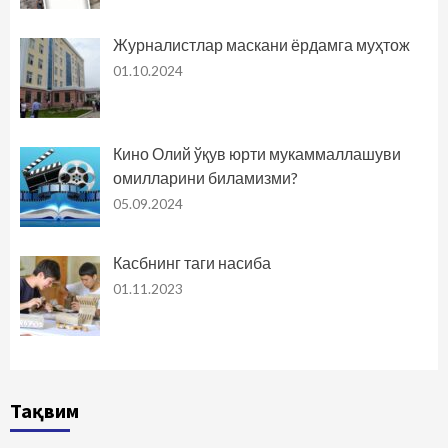
Журналистлар маскани ёрдамга муҳтож
01.10.2024
Кино Олий ўқув юрти мукаммаллашуви
омилларини биламизми?
05.09.2024
Касбнинг таги насиба
01.11.2023
Тақвим