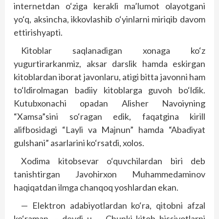
internetdan o‘ziga kerakli ma’lumot olayotgani
yo‘q, aksincha, ikkovlashib o‘yinlarni miriqib davom
ettirishyapti.
Kitoblar saqlanadigan xonaga ko‘z
yugurtirarkanmiz, aksar darslik hamda eskirgan
kitoblardan iborat javonlaru, atigi bitta javonni ham
to‘ldirolmagan badiiy kitoblarga guvoh bo‘ldik.
Kutubxonachi opadan Alisher Navoiyning
“Xamsa”sini so‘ragan edik, faqatgina kirill
alifbosidagi “Layli va Majnun” hamda “Abadiyat
gulshani” asarlarini ko‘rsatdi, xolos.
Xodima kitobsevar o‘quvchilardan biri deb
tanishtirgan Javohirxon Muhammedaminov
haqiqatdan ilmga chanqoq yoshlardan ekan.
— Elektron adabiyotlardan ko‘ra, qitobni afzal
ko‘raman, – deydi u. – Chunki kitob hissiyotlarni