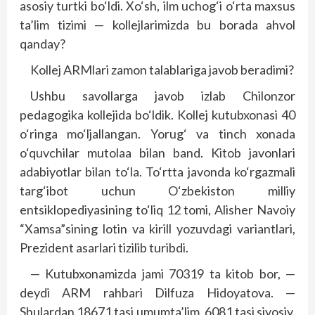
asosiy turtki bo‘ldi. Xo‘sh, ilm uchog‘i o‘rta maxsus
ta’lim tizimi — kollejlarimizda bu borada ahvol
qanday?
Kollej ARMlari zamon talablariga javob beradimi?
Ushbu savollarga javob izlab Chilonzor
pedagogika kollejida bo‘ldik. Kollej kutubxonasi 40
o‘ringa mo‘ljallangan. Yorug‘ va tinch xonada
o‘quvchilar mutolaa bilan band. Kitob javonlari
adabiyotlar bilan to‘la. To‘rtta javonda ko‘rgazmali
targ‘ibot uchun O‘zbekiston milliy
entsiklopediyasining to‘liq 12 tomi, Alisher Navoiy
“Xamsa”sining lotin va kirill yozuvdagi variantlari,
Prezident asarlari tizilib turibdi.
— Kutubxonamizda jami 70319 ta kitob bor, —
deydi ARM rahbari Dilfuza Hidoyatova. —
Shulardan 18671 tasi umumta’lim, 6081 tasi siyosiy,