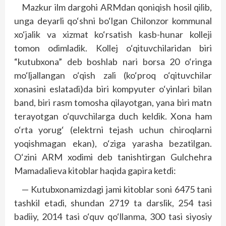
Mazkur ilm dargohi ARMdan qoniqish hosil qilib,
unga deyarli qo‘shni bo‘lgan Chilonzor kommunal
xo‘jalik va xizmat ko‘rsatish kasb-hunar kolleji
tomon odimladik. Kollej o‘qituvchilaridan biri
“kutubxona” deb boshlab nari borsa 20 o‘ringa
mo‘ljallangan o‘qish zali (ko‘proq o‘qituvchilar
xonasini eslatadi)da biri kompyuter o‘yinlari bilan
band, biri rasm tomosha qilayotgan, yana biri matn
terayotgan o‘quvchilarga duch keldik. Xona ham
o‘rta yorug‘ (elektrni tejash uchun chiroqlarni
yoqishmagan ekan), o‘ziga yarasha bezatilgan.
O‘zini ARM xodimi deb tanishtirgan Gulchehra
Mamadalieva kitoblar haqida gapira ketdi:
— Kutubxonamizdagi jami kitoblar soni 6475 tani
tashkil etadi, shundan 2719 ta darslik, 254 tasi
badiiy, 2014 tasi o‘quv qo‘llanma, 300 tasi siyosiy