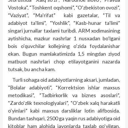
Vostoka”, “Toshkent oqshomi”, “O‘zbekiston ovozi”,
“Vaziyat”, “Ma’rifat” kabi gazetalar, “Til va
adabiyot ta’limi”, “Yoshlik”, “Kasb-hunar ta’limi”
singari jurnallar taxlami turibdi. ARM xodimasining
aytishicha, mazkur nashrlar 1 nusxadan bo‘lgani
bois o‘quvchilar kollejning o‘zida foydalanishar
ekan. Bugun mamlakatimizda 1,5 mingdan ziyod
matbuot nashrlari chop etilayotganini nazarda
tutsak, bu ancha kam.
Turli sohaga oid adabiyotlarning aksari, jumladan,
”Bolalar adabiyoti”, “Korrektsion ishlar maxsus
metodikasi”, “Tadbirkorlik va biznes asoslari”,
“Zardo‘zlik texnologiyalari”, “O‘zbek xalq harakatli
o‘yinlari” kabi maxsus darsliklar lotin alifbosida.
Bundan tashqari, 2500 ga yaqin rus adabiyotiga oid
kitoblar ham alohida javonlarda taxlab qo‘yilgan.