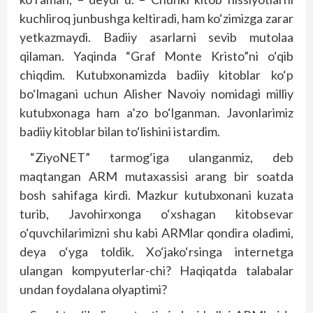
kuchliroq junbushga keltiradi, ham ko‘zimizga zarar
yetkazmaydi. Badiiy asarlarni sevib mutolaa
qilaman. Yaqinda “Graf Monte Kristo”ni o‘qib
chiqdim. Kutubxonamizda badiiy kitoblar ko‘p
bo‘lmagani uchun Alisher Navoiy nomidagi milliy
kutubxonaga ham a’zo bo‘lganman. Javonlarimiz
badiiy kitoblar bilan to‘lishini istardim.
“ZiyoNET” tarmog‘iga ulanganmiz, deb
maqtangan ARM mutaxassisi arang bir soatda
bosh sahifaga kirdi. Mazkur kutubxonani kuzata
turib, Javohirxonga o‘xshagan kitobsevar
o‘quvchilarimizni shu kabi ARMlar qondira oladimi,
deya o‘yga toldik. Xo‘jako‘rsinga internetga
ulangan kompyuterlar-chi? Haqiqatda talabalar
undan foydalana olyaptimi?