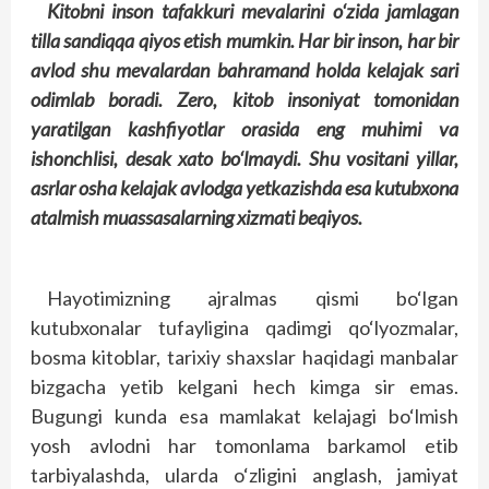
Kitobni inson tafakkuri mevalarini o‘zida jamlagan
tilla sandiqqa qiyos etish mumkin. Har bir inson, har bir
avlod shu mevalardan bahramand holda kelajak sari
odimlab boradi. Zero, kitob insoniyat tomonidan
yaratilgan kashfiyotlar orasida eng muhimi va
ishonchlisi, desak xato bo‘lmaydi. Shu vositani yillar,
asrlar osha kelajak avlodga yetkazishda esa kutubxona
atalmish muassasalarning xizmati beqiyos.
Hayotimizning ajralmas qismi bo‘lgan
kutubxonalar tufayligina qadimgi qo‘lyozmalar,
bosma kitoblar, tarixiy shaxslar haqidagi manbalar
bizgacha yetib kelgani hech kimga sir emas.
Bugungi kunda esa mamlakat kelajagi bo‘lmish
yosh avlodni har tomonlama barkamol etib
tarbiyalashda, ularda o‘zligini anglash, jamiyat