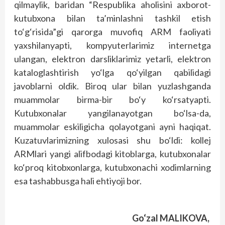
qilmaylik, baridan “Respublika aholisini axborot-
kutubxona bilan ta’minlashni tashkil etish
to‘g‘risida”gi qarorga muvofiq ARM faoliyati
yaxshilanyapti, kompyuterlarimiz internetga
ulangan, elektron darsliklarimiz yetarli, elektron
kataloglashtirish yo‘lga qo‘yilgan qabilidagi
javoblarni oldik. Biroq ular bilan yuzlashganda
muammolar birma-bir bo‘y ko‘rsatyapti.
Kutubxonalar yangilanayotgan bo‘lsa-da,
muammolar eskiligicha qolayotgani ayni haqiqat.
Kuzatuvlarimizning xulosasi shu bo‘ldi: kollej
ARMlari yangi alifbodagi kitoblarga, kutubxonalar
ko‘proq kitobxonlarga, kutubxonachi xodimlarning
esa tashabbusga hali ehtiyoji bor.
Go‘zal MALIKOVA,