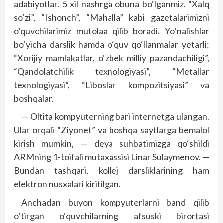
adabiyotlar. 5 xil nashrga obuna bo‘lganmiz. “Xalq
so‘zi”, “Ishonch”, “Mahalla” kabi gazetalarimizni
o‘quvchilarimiz mutolaa qilib boradi. Yo‘nalishlar
bo‘yicha darslik hamda o‘quv qo‘llanmalar yetarli:
“Xorijiy mamlakatlar, o‘zbek milliy pazandachiligi”,
“Qandolatchilik texnologiyasi”, “Metallar
texnologiyasi”, “Liboslar kompozitsiyasi” va
boshqalar.
— Oltita kompyuterning bari internetga ulangan.
Ular orqali “Ziyonet” va boshqa saytlarga bemalol
kirish mumkin, — deya suhbatimizga qo‘shildi
ARMning 1-toifali mutaxassisi Linar Sulaymenov. —
Bundan tashqari, kollej darsliklarining ham
elektron nusxalari kiritilgan.
Anchadan buyon kompyuterlarni band qilib
o‘tirgan o‘quvchilarning afsuski birortasi