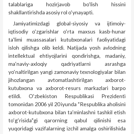
talablariga hozirjavob bo‘lish hissini
shakllantirishda asosiy rol o‘ynayapti.
Jamiyatimizdagi global-siyosiy va ijtimoiy-
iqtisodiy o‘zgarishlar o‘rta maxsus kasb-hunar
ta’limi muassasalari kutubxonalari faoliyatidagi
isloh qilishga olib keldi. Natijada yosh avlodning
intellektual ehtiyojlarini qondirishga, madaniy,
ma’naviy-axloqiy qadriyatlarni asrashga
yo‘naltirilgan yangi zamonaviy texnologiyalar bilan
jihozlangan avtomatlashtirilgan axborot-
kutubxona va axborot-resurs markazlari barpo
etildi. O‘zbekiston Respublikasi Prezidenti
tomonidan 2006 yil 20 iyunda “Respublika aholisini
axborot-kutubxona bilan ta’minlashni tashkil etish
to‘g‘risida”gi qarorning qabul qilinishi esa
yuqoridagi vazifalarning izchil amalga oshirilishida