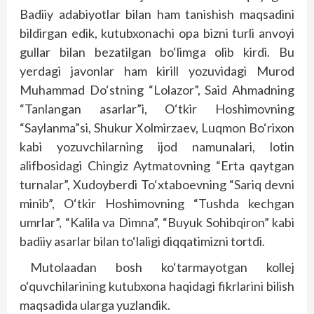
Badiiy adabiyotlar bilan ham tanishish maqsadini
bildirgan edik, kutubxonachi opa bizni turli anvoyi
gullar bilan bezatilgan bo‘limga olib kirdi. Bu
yerdagi javonlar ham kirill yozuvidagi Murod
Muhammad Do‘stning “Lolazor”, Said Ahmadning
“Tanlangan asarlar”i, O‘tkir Hoshimovning
“Saylanma”si, Shukur Xolmirzaev, Luqmon Bo‘rixon
kabi yozuvchilarning ijod namunalari, lotin
alifbosidagi Chingiz Aytmatovning “Erta qaytgan
turnalar”, Xudoyberdi To‘xtaboevning “Sariq devni
minib”, O‘tkir Hoshimovning “Tushda kechgan
umrlar”, “Kalila va Dimna”, “Buyuk Sohibqiron” kabi
badiiy asarlar bilan to‘laligi diqqatimizni tortdi.
Mutolaadan bosh ko‘tarmayotgan kollej
o‘quvchilarining kutubxona haqidagi fikrlarini bilish
maqsadida ularga yuzlandik.