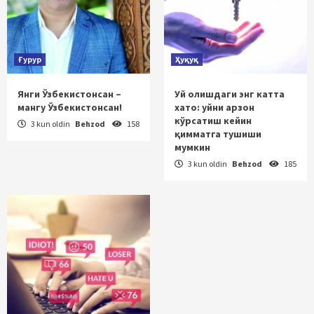
Ғурур
Ҳуқуқ
Янги Ўзбекистонсан –
Уй олишдаги энг катта
мангу Ўзбекистонсан!
хато: уйни арзон
кўрсатиш кейин
3 kun oldin
Behzod
158
қимматга тушиши
мумкин
3 kun oldin
Behzod
185