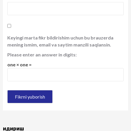
Keyingi marta fikr bildirishim uchun bu brauzerda
mening ismim, email va saytim manzili saqlansin.
Please enter an answer in digits:
one × one =
Қидириш