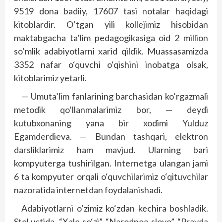
9519 dona badiiy, 17607 tasi notalar haqidagi
kitoblardir. O‘tgan yili kollejimiz hisobidan
maktabgacha ta’lim pedagogikasiga oid 2 million
so‘mlik adabiyotlarni xarid qildik. Muassasamizda
3352 nafar o‘quvchi o‘qishini inobatga olsak,
kitoblarimiz yetarli.
— Umuta’lim fanlarining barchasidan ko‘rgazmali
metodik qo‘llanmalarimiz bor, — deydi
kutubxonaning yana bir xodimi Yulduz
Egamderdieva. — Bundan tashqari, elektron
darsliklarimiz ham mavjud. Ularning bari
kompyuterga tushirilgan. Internetga ulangan jami
6 ta kompyuter orqali o‘quvchilarimiz o‘qituvchilar
nazoratida internetdan foydalanishadi.
Adabiyotlarni o‘zimiz ko‘zdan kechira boshladik.
Stol ustida “Xalq so‘zi”, “Narodnoe slovo”, “Pravda