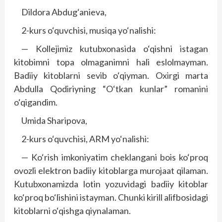
Dildora Abdug‘anieva,
2-kurs o‘quvchisi, musiqa yo‘nalishi:
— Kollejimiz kutubxonasida o‘qishni istagan
kitobimni topa olmaganimni hali eslolmayman.
Badiiy kitoblarni sevib o‘qiyman. Oxirgi marta
Abdulla Qodiriyning “O‘tkan kunlar” romanini
o‘qigandim.
Umida Sharipova,
2-kurs o‘quvchisi, ARM yo‘nalishi:
— Ko‘rish imkoniyatim cheklangani bois ko‘proq
ovozli elektron badiiy kitoblarga murojaat qilaman.
Kutubxonamizda lotin yozuvidagi badiiy kitoblar
ko‘proq bo‘lishini istayman. Chunki kirill alifbosidagi
kitoblarni o‘qishga qiynalaman.