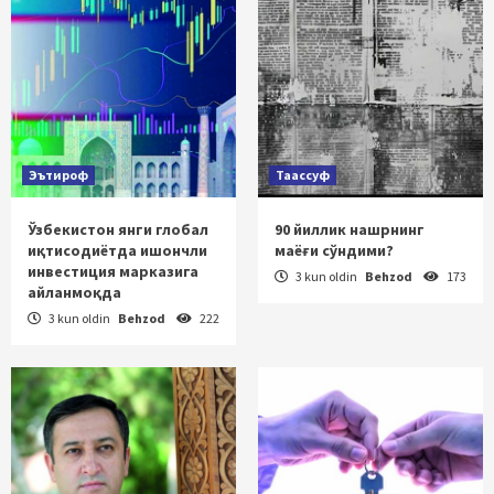
Эътироф
Таассуф
Ўзбекистон янги глобал
90 йиллик нашрнинг
иқтисодиётда ишончли
маёғи сўндими?
инвестиция марказига
3 kun oldin
Behzod
173
айланмоқда
3 kun oldin
Behzod
222