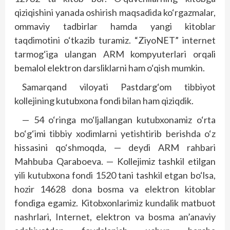
qiziqishini yanada oshirish maqsadida ko‘rgazmalar,
ommaviy tadbirlar hamda yangi kitoblar
taqdimotini o‘tkazib turamiz. “ZiyoNET” internet
tarmog‘iga ulangan ARM kompyuterlari orqali
bemalol elektron darsliklarni ham o‘qish mumkin.
Samarqand viloyati Pastdarg‘om tibbiyot
kollejining kutubxona fondi bilan ham qiziqdik.
— 54 o‘ringa mo‘ljallangan kutubxonamiz o‘rta
bo‘g‘imi tibbiy xodimlarni yetishtirib berishda o‘z
hissasini qo‘shmoqda, — deydi ARM rahbari
Mahbuba Qaraboeva. — Kollejimiz tashkil etilgan
yili kutubxona fondi 1520 tani tashkil etgan bo‘lsa,
hozir 14628 dona bosma va elektron kitoblar
fondiga egamiz. Kitobxonlarimiz kundalik matbuot
nashrlari, Internet, elektron va bosma an’anaviy