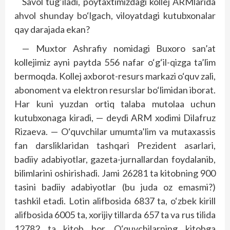
Savol tug‘iladi, poytaxtimizdagi kollej ARMlarida
ahvol shunday bo‘lgach, viloyatdagi kutubxonalar
qay darajada ekan?
— Muxtor Ashrafiy nomidagi Buxoro san’at
kollejimiz ayni paytda 556 nafar o‘g‘il-qizga ta’lim
bermoqda. Kollej axborot-resurs markazi o‘quv zali,
abonoment va elektron resurslar bo‘limidan iborat.
Har kuni yuzdan ortiq talaba mutolaa uchun
kutubxonaga kiradi, — deydi ARM xodimi Dilafruz
Rizaeva. — O‘quvchilar umumta’lim va mutaxassis
fan darsliklaridan tashqari Prezident asarlari,
badiiy adabiyotlar, gazeta-jurnallardan foydalanib,
bilimlarini oshirishadi. Jami 26281 ta kitobning 900
tasini badiiy adabiyotlar (bu juda oz emasmi?)
tashkil etadi. Lotin alifbosida 6837 ta, o‘zbek kirill
alifbosida 6005 ta, xorijiy tillarda 657 ta va rus tilida
12782 ta kitob bor. O‘quvchilarning kitobga