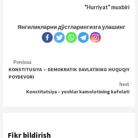
“Hurriyat” muxbiri
Янгиликларни дўстларингизга улашинг
Continue
Previous
KONSTITUSIYA – DEMOKRATIK DAVLATNING HUQUQIY
Reading
POYDEVORI
Next
Konstitutsiya – yoshlar kamolotining kafolati
Fikr bildirish