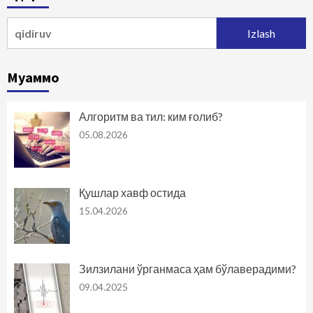
Qidirshish:
Муаммо
Алгоритм ва тил: ким ғолиб?
05.08.2026
Қушлар хавф остида
15.04.2026
Зилзилани ўрганмаса ҳам бўлаверадими?
09.04.2025