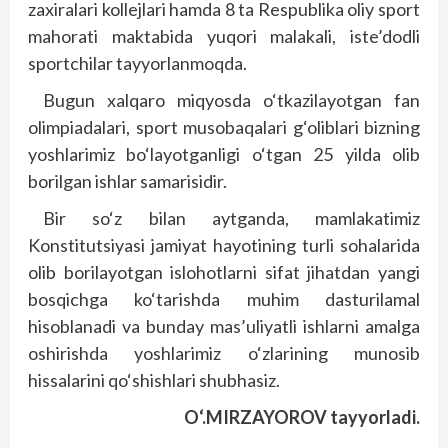
zaxiralari kollejlari hamda 8 ta Respublika oliy sport
mahorati maktabida yuqori malakali, iste’dodli
sportchilar tayyorlanmoqda.
Bugun xalqaro miqyosda o‘tkazilayotgan fan
olimpiadalari, sport musobaqalari g‘oliblari bizning
yoshlarimiz bo‘layotganligi o‘tgan 25 yilda olib
borilgan ishlar samarisidir.
Bir so‘z bilan aytganda, mamlakatimiz
Konstitutsiyasi jamiyat hayotining turli sohalarida
olib borilayotgan islohotlarni sifat jihatdan yangi
bosqichga ko‘tarishda muhim dasturilamal
hisoblanadi va bunday mas’uliyatli ishlarni amalga
oshirishda yoshlarimiz o‘zlarining munosib
hissalarini qo‘shishlari shubhasiz.
O‘.MIRZAYOROV tayyorladi.