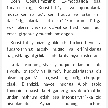
Bosh Qomusimizning 19-moddasida esa,
fuqarolarning Konstitutsiya va qonunlarda
mustahkamlab qo‘yilgan huquq va erkinliklari
daxlsizligi, ulardan sud qarorisiz mahrum etishga
yoki ularni cheklab qo‘yishga hech kim haqli
emasligi qonuniy mustahkamlangan.
Konstitutsiyamizning ikkinchi bo‘limi bevosita
fuqarolarning asosiy huquq va erkinliklariga
bag‘ishlanganligi bilan alohida ahamiyat kasb etadi.
Unda insonning shaxsiy huquqlaridan boshlab,
siyosiy, iqtisodiy va ijtimoiy huquqlarigacha o‘z
aksini topgan. Masalan, yashashga bo‘lgan huquqni
olsak. Bilamizki, hayot insonga Alloh taolo
tomonidan baxshida etilgan eng buyuk ne’matdir,
undan mahrum etish esa insonparvarlikka zid
hisoblanadi. Aynan shuning uchun,