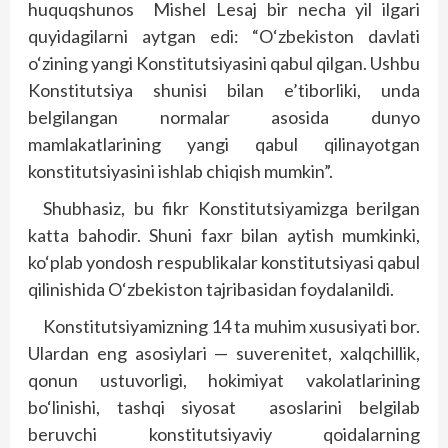
huquqshunos Mishel Lesaj bir necha yil ilgari
quyidagilarni aytgan edi: “O‘zbekiston davlati
o‘zining yangi Konstitutsiyasini qabul qilgan. Ushbu
Konstitutsiya shunisi bilan e’tiborliki, unda
belgilangan normalar asosida dunyo
mamlakatlarining yangi qabul qilinayotgan
konstitutsiyasini ishlab chiqish mumkin”.
Shubhasiz, bu fikr Konstitutsiyamizga berilgan
katta bahodir. Shuni faxr bilan aytish mumkinki,
ko‘plab yondosh respublikalar konstitutsiyasi qabul
qilinishida O‘zbekiston tajribasidan foydalanildi.
Konstitutsiyamizning 14 ta muhim xususiyati bor.
Ulardan eng asosiylari — suverenitet, xalqchillik,
qonun ustuvorligi, hokimiyat vakolatlarining
bo‘linishi, tashqi siyosat asoslarini belgilab
beruvchi konstitutsiyaviy qoidalarning