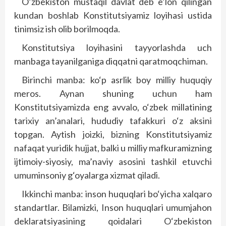
O‘zbekiston mustaqil davlat deb e’lon qilingan
kundan boshlab Konstitutsiyamiz loyihasi ustida
tinimsiz ish olib borilmoqda.
Konstitutsiya loyihasini tayyorlashda uch
manbaga tayanilganiga diqqatni qaratmoqchiman.
Birinchi manba: ko‘p asrlik boy milliy huquqiy
meros. Aynan shuning uchun ham
Konstitutsiyamizda eng avvalo, o‘zbek millatining
tarixiy an’analari, hududiy tafakkuri o‘z aksini
topgan. Aytish joizki, bizning Konstitutsiyamiz
nafaqat yuridik hujjat, balki u milliy mafkuramizning
ijtimoiy-siyosiy, ma’naviy asosini tashkil etuvchi
umuminsoniy g‘oyalarga xizmat qiladi.
Ikkinchi manba: inson huquqlari bo‘yicha xalqaro
standartlar. Bilamizki, Inson huquqlari umumjahon
deklaratsiyasining qoidalari O‘zbekiston