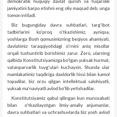
demokratik huquqiy davlat qurish va fuqarolik
jamiyatini barpo etishni eng oliy maqsad deb, unga
tomon intiladi.
Biz bugungiday davra suhbatlari, targ‘ibot
tadbirlarini ko‘proq o‘tkazishimiz, ayniqsa,
yoshlarga Bosh qomusimizning beqiyos ahamiyati,
davlatimiz taraqqiyotidagi o‘rnini aniq misollar
orqali tushuntirib borishimiz zarur. Zero, ularning
qalbida Konstitutsiyamizga bo‘lgan yuksak hurmat,
vatanparvarlik tuyg‘ulari kuchaysin. Shunda ular
mamlakatimiz taqdiriga daxldorlik hissi bilan kamol
topadilar, biz orzu qilgan intellektual salohiyatli,
yuksak ma’naviyatli avlod bo‘lib yetishadilar.
Konstitutsiyamiz qabul qilingan kun munosabati
bilan o‘tkazilayotgan ilmiy-amaliy anjumanlar,
davra suhbatlari va uchrashuvlarda biz yosh avlod