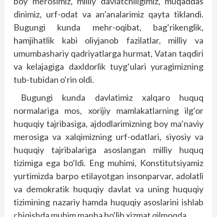
boy merosimiz, milliy davlatchiligimiz, muqaddas
dinimiz, urf-odat va an’analarimiz qayta tiklandi.
Bugungi kunda mehr-oqibat, bag‘rikenglik,
hamjihatlik kabi oliyjanob fazilatlar, milliy va
umumbashariy qadriyatlarga hurmat, Vatan taqdiri
va kelajagiga daxldorlik tuyg‘ulari yuragimizning
tub-tubidan o‘rin oldi.
Bugungi kunda davlatimiz xalqaro huquq
normalariga mos, xorijiy mamlakatlarning ilg‘or
huquqiy tajribasiga, ajdodlarimizning boy ma’naviy
merosiga va xalqimizning urf-odatlari, siyosiy va
huquqiy tajribalariga asoslangan milliy huquq
tizimiga ega bo‘ldi. Eng muhimi, Konstitutsiyamiz
yurtimizda barpo etilayotgan insonparvar, adolatli
va demokratik huquqiy davlat va uning huquqiy
tizimining nazariy hamda huquqiy asoslarini ishlab
chiqishda muhim manba bo‘lib xizmat qilmoqda.