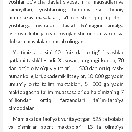
yoshlar bo‘yicha davlat siyosatining maqsadlari va
tamoyillari, yoshlarning huquqiy va ijtimoiy
muhofazasi masalalari, ta’lim olish huquqi, iqtidorli
yoshlarga nisbatan davlat ko‘magini amalga
oshirish kabi jamiyat rivojlanishi uchun zarur va
dolzarb masalalar qamrab olingan.
Yurtimiz aholisini 60 foiz dan ortig‘ini yoshlar
qatlami tashkil etadi. Xususan, bugungi kunda, 70
dan ortiq oliy o‘quv yurtlari, 1 500 dan ortiq kasb-
hunar kollejlari, akademik litseylar, 10 000 ga yaqin
umumiy o‘rta ta’lim maktablari, 5 000 ga yaqin
maktabgacha ta’lim muassasalarida halqimizning 7
milliondan ortiq farzandlari ta’lim-tarbiya
olmoqdalar.
Mamlakatda faoliyat yuritayotgan 525 ta bolalar
va o‘smirlar sport maktablari, 13 ta olimpiya