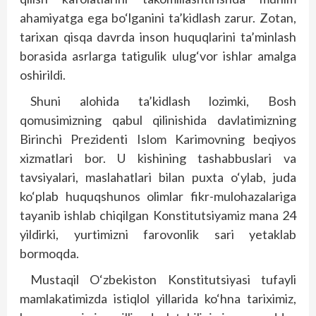
ahamiyatga ega bo‘lganini ta’kidlash zarur. Zotan,
tarixan qisqa davrda inson huquqlarini ta’minlash
borasida asrlarga tatigulik ulug‘vor ishlar amalga
oshirildi.
Shuni alohida ta’kidlash lozimki, Bosh
qomusimizning qabul qilinishida davlatimizning
Birinchi Prezidenti Islom Karimovning beqiyos
xizmatlari bor. U kishining tashabbuslari va
tavsiyalari, maslahatlari bilan puxta o‘ylab, juda
ko‘plab huquqshunos olimlar fikr-mulohazalariga
tayanib ishlab chiqilgan Konstitutsiyamiz mana 24
yildirki, yurtimizni farovonlik sari yetaklab
bormoqda.
Mustaqil O‘zbekiston Konstitutsiyasi tufayli
mamlakatimizda istiqlol yillarida ko‘hna tariximiz,