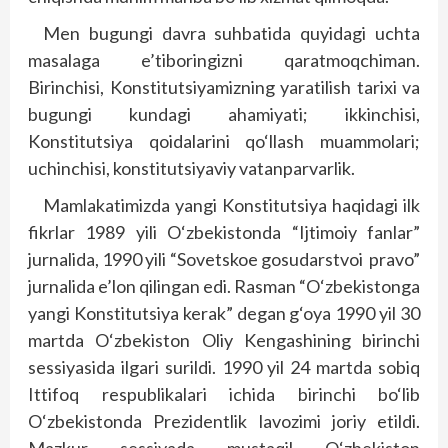
Men bugungi davra suhbatida quyidagi uchta
masalaga e’tiboringizni qaratmoqchiman.
Birinchisi, Konstitutsiyamizning yaratilish tarixi va
bugungi kundagi ahamiyati; ikkinchisi,
Konstitutsiya qoidalarini qo‘llash muammolari;
uchinchisi, konstitutsiyaviy vatanparvarlik.
Mamlakatimizda yangi Konstitutsiya haqidagi ilk
fikrlar 1989 yili O‘zbekistonda “Ijtimoiy fanlar”
jurnalida, 1990 yili “Sovetskoe gosudarstvoi pravo”
jurnalida e’lon qilingan edi. Rasman “O‘zbekistonga
yangi Konstitutsiya kerak” degan g‘oya 1990 yil 30
martda O‘zbekiston Oliy Kengashining birinchi
sessiyasida ilgari surildi. 1990 yil 24 martda sobiq
Ittifoq respublikalari ichida birinchi bo‘lib
O‘zbekistonda Prezidentlik lavozimi joriy etildi.