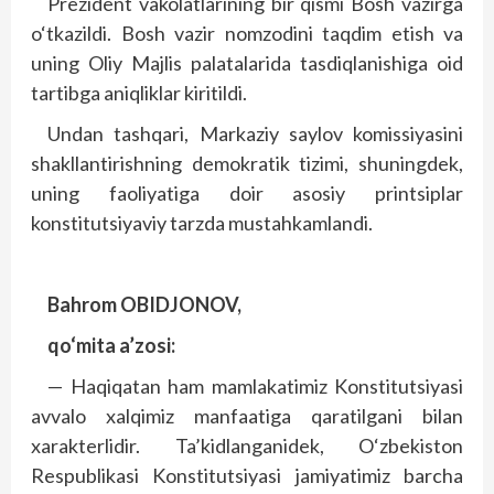
Prezident vakolatlarining bir qismi Bosh vazirga
o‘tkazildi. Bosh vazir nomzodini taqdim etish va
uning Oliy Majlis palatalarida tasdiqlanishiga oid
tartibga aniqliklar kiritildi.
Undan tashqari, Markaziy saylov komissiyasini
shakllantirishning demokratik tizimi, shuningdek,
uning faoliyatiga doir asosiy printsiplar
konstitutsiyaviy tarzda mustahkamlandi.
Bahrom OBIDJONOV,
qo‘mita a’zosi:
— Haqiqatan ham mamlakatimiz Konstitutsiyasi
avvalo xalqimiz manfaatiga qaratilgani bilan
xarakterlidir. Ta’kidlanganidek, O‘zbekiston
Respublikasi Konstitutsiyasi jamiyatimiz barcha