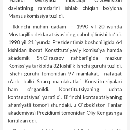
Mazkur sessiyada mustaqil O‘zbekiston
davlatining ramzlarini ishlab chiqish bo‘yicha
Maxsus komissiya tuzildi.
Ikkinchi muhim qadam – 1990 yil 20 iyunda
Mustaqillik deklaratsiyasining qabul qilinishi bo‘ldi.
1990 yil 21 iyunda Prezidentimiz boshchiligida 64
kishidan iborat Konstitutsiyaviy komissiya hamda
akademik Sh.O‘razaev rahbarligida mazkur
Komissiya tarkibida 32 kishilik Ishchi guruhi tuzildi.
Ishchi guruhi tomonidan 97 mamlakat, nafaqat
o‘arb, balki Sharq mamlakatlari Konstitutsiyalari
ham o‘rganildi. Konstitutsiyaning uchta
kontseptsiyasi yaratildi. Birinchi kontseptsiyaning
ahamiyatli tomoni shundaki, u O‘zbekiston Fanlar
akademiyasi Prezidiumi tomonidan Oliy Kengashga
kiritilgan edi.