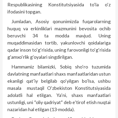
Respublikasining Konstitutsiyasida to‘la o‘z
ifodasini topgan.
Jumladan, Asosiy qonunimizda fuqarolarning
huquq va erkinliklari mazmunini bevosita ochib
beruvchi 34 ta modda mavjud. Uning
muqaddimasidan tortib, yakunlovchi qoidalariga
qadar inson to‘g‘risida, uning farovonligi to‘g‘risida
g‘amxo‘rlik g‘oyalari singdirilgan.
Hammamiz bilamizki, Sobiq sho‘ro tuzumida
davlatning manfaatlari shaxs manfaatlaridan ustun
ekanligi qat’iy belgilab qo‘yilgan bo‘lsa, ushbu
masala mustaqil O‘zbekiston Konstitutsiyasida
adolatli hal etilgan. Ya’ni, shaxs manfaatlari
ustunligi, uni “oliy qadriyat” deb e’tirof etish nuqtai
nazaridan hal etilgan (13-modda).