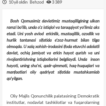
10 yil oldin
Behzod
3 389
Bosh Qomusimiz davlatimiz mustaqilligining ulkan
ramzi bo‘lib, unda o‘z istiqlol va taraqqiyot yo‘limiz aks
etadi. Uni yosh avlod erkinlik, mustaqillik, ozodlik va
hurlik tantanasi sifatida e’zoz-hurmat bilan tilga
olmoqda. U xalq xohish-irodasini ifoda etuvchi adolatli
davlat, ochiq jamiyat va erkin hayot qurish va uni
rivojlantirishning istiqbollarini belgilaydi. Unda inson
hayoti, uning sha’ni, qadr-qimmati, haq-huquqlari va
manfaatlari oliy qadriyat sifatida mustahkamlab
qo‘yilgan.
Oliy Majlis Qonunchilik palatasining Demokratik
institutlar, nodavlat tashkilotlar va fuqarolarning