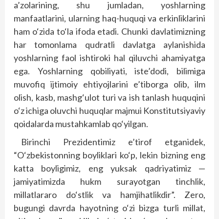
a’zolarining, shu jumladan, yoshlarning
manfaatlarini, ularning haq-huquqi va erkinliklarini
ham o‘zida to‘la ifoda etadi. Chunki davlatimizning
har tomonlama qudratli davlatga aylanishida
yoshlarning faol ishtiroki hal qiluvchi ahamiyatga
ega. Yoshlarning qobiliyati, iste’dodi, bilimiga
muvofiq ijtimoiy ehtiyojlarini e’tiborga olib, ilm
olish, kasb, mashg‘ulot turi va ish tanlash huquqini
o‘z ichiga oluvchi huquqlar majmui Konstitutsiyaviy
qoidalarda mustahkamlab qo‘yilgan.
Birinchi Prezidentimiz e’tirof etganidek,
“O‘zbekistonning boyliklari ko‘p, lekin bizning eng
katta boyligimiz, eng yuksak qadriyatimiz —
jamiyatimizda hukm surayotgan tinchlik,
millatlararo do‘stlik va hamjihatlikdir”. Zero,
bugungi davrda hayotning o‘zi bizga turli millat,