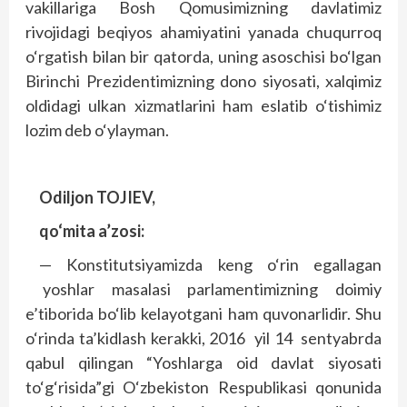
vakillariga Bosh Qomusimizning davlatimiz
rivojidagi beqiyos ahamiyatini yanada chuqurroq
o‘rgatish bilan bir qatorda, uning asoschisi bo‘lgan
Birinchi Prezidentimizning dono siyosati, xalqimiz
oldidagi ulkan xizmatlarini ham eslatib o‘tishimiz
lozim deb o‘ylayman.
Odiljon TOJIEV,
qo‘mita a’zosi:
— Konstitutsiyamizda keng o‘rin egallagan
yoshlar masalasi parlamentimizning doimiy
e’tiborida bo‘lib kelayotgani ham quvonarlidir. Shu
o‘rinda ta’kidlash kerakki, 2016 yil 14 sentyabrda
qabul qilingan “Yoshlarga oid davlat siyosati
to‘g‘risida”gi O‘zbekiston Respublikasi qonunida