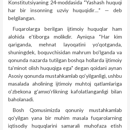
Konstitutsiyaning 24-moddasida “Yashash huquqi
har bir insonning uzviy huquqidir…” — deb
belgilangan.
Fuqarolarga berilgan ijtimoiy huquqlar ham
alohida e’tiborga molikdir. Ayniqsa “Har kim
qariganda, mehnat layoqatini yo‘qotganda,
shuningdek, boquvchisidan mahrum bo‘lganda va
qonunda nazarda tutilgan boshqa hollarda ijtimoiy
ta’minot olish huquqiga ega” degan qoidani aynan
Asosiy qonunda mustahkamlab qo‘yilganligi, ushbu
masalada aholining ijtimoiy muhtoj qatlamlariga
o‘zbekona g‘amxo‘rlikning kafolatlanganligi bilan
baholanadi.
Bosh Qomusimizda qonuniy mustahkamlab
qo‘yilgan yana bir muhim masala fuqarolarning
iqtisodiy huquqlarini samarali muhofaza etish