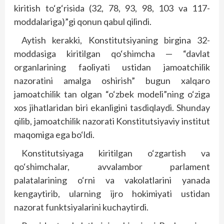
kiritish to‘g‘risida (32, 78, 93, 98, 103 va 117-
moddalariga)”gi qonun qabul qilindi.
Aytish kerakki, Konstitutsiyaning birgina 32-
moddasiga kiritilgan qo‘shimcha — “davlat
organlarining faoliyati ustidan jamoatchilik
nazoratini amalga oshirish” bugun xalqaro
jamoatchilik tan olgan “o‘zbek modeli”ning o‘ziga
xos jihatlaridan biri ekanligini tasdiqlaydi. Shunday
qilib, jamoatchilik nazorati Konstitutsiyaviy institut
maqomiga ega bo‘ldi.
Konstitutsiyaga kiritilgan o‘zgartish va
qo‘shimchalar, avvalambor parlament
palatalarining o‘rni va vakolatlarini yanada
kengaytirib, ularning ijro hokimiyati ustidan
nazorat funktsiyalarini kuchaytirdi.