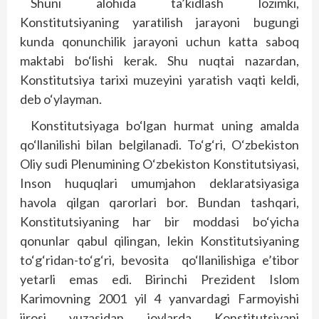
Shuni alohida ta’kidlash lozimki,
Konstitutsiyaning yaratilish jarayoni bugungi
kunda qonunchilik jarayoni uchun katta saboq
maktabi bo‘lishi kerak. Shu nuqtai nazardan,
Konstitutsiya tarixi muzeyini yaratish vaqti keldi,
deb o‘ylayman.
Konstitutsiyaga bo‘lgan hurmat uning amalda
qo‘llanilishi bilan belgilanadi. To‘g‘ri, O‘zbekiston
Oliy sudi Plenumining O‘zbekiston Konstitutsiyasi,
Inson huquqlari umumjahon deklaratsiyasiga
havola qilgan qarorlari bor. Bundan tashqari,
Konstitutsiyaning har bir moddasi bo‘yicha
qonunlar qabul qilingan, lekin Konstitutsiyaning
to‘g‘ridan-to‘g‘ri, bevosita qo‘llanilishiga e’tibor
yetarli emas edi. Birinchi Prezident Islom
Karimovning 2001 yil 4 yanvardagi Farmoyishi
ijrosi yuzasidan joylarda Konstitutsiyani