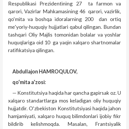
Respublikasi Prezidentining 27 ta farmon va
qarori, Vazirlar Mahkamasining 46 qarori, vazirlik,
qo‘mita va boshqa idoralarning 200 dan ortiq
me’yoriy-huquqiy hujjatlari qabul qilingan. Bundan
tashqari Oliy Majlis tomonidan bolalar va yoshlar
huquqlariga oid 10 ga yaqin xalqaro shartnomalar
ratifikatsiya qilingan.
Abdullajon HAMROQULOV,
qo‘mita a’zosi:
— Konstitutsiya haqida har qancha gapirsak oz. U
xalqaro standartlarga mos keladigan oliy huquqiy
hujjatdir. O‘zbekiston Konstitutsiyasi haqida jahon
hamjamiyati, xalqaro huquq bilimdonlari ijobiy fikr
bildirib kelishmoqda. Masalan, Frantsiyalik