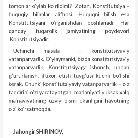
tomonlar o‘ylab ko‘rildimi? Zotan, Konstitutsiya –
huquqiy bilimlar alifbosi. Huquqni bilish esa
Konstitutsiyani o‘rganishdan boshlanadi. Har
qanday fuqarolik jamiyatining poydevori
Konstitutsiyadir.
Uchinchi masala — konstitutsiyaviy
vatanparvarlik. O‘ylaymanki, bizda konstitutsiyaviy
vatanparvarlik, Konstitutsiyaga ishonch, undan
g‘ururlanish, iftixor etish tuyg‘usi kuchli bo‘lishi
kerak. Chunki konstitutsiyaviy vatanparvarlik – o‘z
taqdirini o‘zi yaratayotgan, madaniyati yuksak xalq
ma’naviyatining uzviy qismi ekanligini hayotning
o‘zi ko‘rsatmoqda.
Jahongir SHIRINOV,