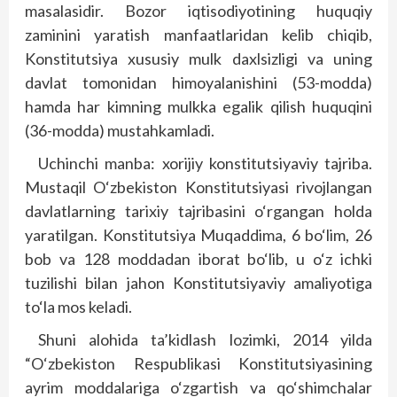
masalasidir. Bozor iqtisodiyotining huquqiy
zaminini yaratish manfaatlaridan kelib chiqib,
Konstitutsiya xususiy mulk daxlsizligi va uning
davlat tomonidan himoyalanishini (53-modda)
hamda har kimning mulkka egalik qilish huquqini
(36-modda) mustahkamladi.
Uchinchi manba: xorijiy konstitutsiyaviy tajriba.
Mustaqil O‘zbekiston Konstitutsiyasi rivojlangan
davlatlarning tarixiy tajribasini o‘rgangan holda
yaratilgan. Konstitutsiya Muqaddima, 6 bo‘lim, 26
bob va 128 moddadan iborat bo‘lib, u o‘z ichki
tuzilishi bilan jahon Konstitutsiyaviy amaliyotiga
to‘la mos keladi.
Shuni alohida ta’kidlash lozimki, 2014 yilda
“O‘zbekiston Respublikasi Konstitutsiyasining
ayrim moddalariga o‘zgartish va qo‘shimchalar