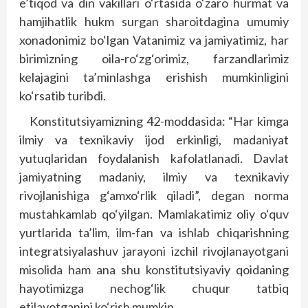
e’tiqod va din vakillari o‘rtasida o‘zaro hurmat va
hamjihatlik hukm surgan sharoitdagina umumiy
xonadonimiz bo‘lgan Vatanimiz va jamiyatimiz, har
birimizning oila-ro‘zg‘orimiz, farzandlarimiz
kelajagini ta’minlashga erishish mumkinligini
ko‘rsatib turibdi.
Konstitutsiyamizning 42-moddasida: “Har kimga
ilmiy va texnikaviy ijod erkinligi, madaniyat
yutuqlaridan foydalanish kafolatlanadi. Davlat
jamiyatning madaniy, ilmiy va texnikaviy
rivojlanishiga g‘amxo‘rlik qiladi”, degan norma
mustahkamlab qo‘yilgan. Mamlakatimiz oliy o‘quv
yurtlarida ta’lim, ilm-fan va ishlab chiqarishning
integratsiyalashuv jarayoni izchil rivojlanayotgani
misolida ham ana shu konstitutsiyaviy qoidaning
hayotimizga nechog‘lik chuqur tatbiq
etilayotganini ko‘rish mumkin.