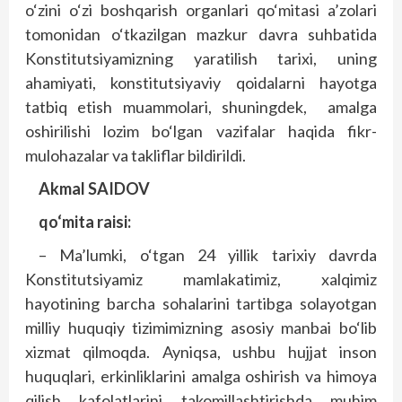
o‘zini o‘zi boshqarish organlari qo‘mitasi a’zolari
tomonidan o‘tkazilgan mazkur davra suhbatida
Konstitutsiyamizning yaratilish tarixi, uning
ahamiyati, konstitutsiyaviy qoidalarni hayotga
tatbiq etish muammolari, shuningdek, amalga
oshirilishi lozim bo‘lgan vazifalar haqida fikr-
mulohazalar va takliflar bildirildi.
Akmal SAIDOV
qo‘mita raisi:
– Ma’lumki, o‘tgan 24 yillik tarixiy davrda
Konstitutsiyamiz mamlakatimiz, xalqimiz
hayotining barcha sohalarini tartibga solayotgan
milliy huquqiy tizimimizning asosiy manbai bo‘lib
xizmat qilmoqda. Ayniqsa, ushbu hujjat inson
huquqlari, erkinliklarini amalga oshirish va himoya
qilish kafolatlarini takomillashtirishda muhim