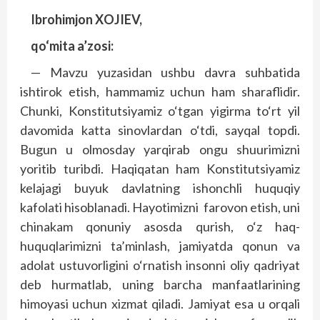
Ibrohimjon XOJIEV,
qo‘mita a’zosi:
— Mavzu yuzasidan ushbu davra suhbatida
ishtirok etish, hammamiz uchun ham sharaflidir.
Chunki, Konstitutsiyamiz o‘tgan yigirma to‘rt yil
davomida katta sinovlardan o‘tdi, sayqal topdi.
Bugun u olmosday yarqirab ongu shuurimizni
yoritib turibdi. Haqiqatan ham Konstitutsiyamiz
kelajagi buyuk davlatning ishonchli huquqiy
kafolati hisoblanadi. Hayotimizni farovon etish, uni
chinakam qonuniy asosda qurish, o‘z haq-
huquqlarimizni ta’minlash, jamiyatda qonun va
adolat ustuvorligini o‘rnatish insonni oliy qadriyat
deb hurmatlab, uning barcha manfaatlarining
himoyasi uchun xizmat qiladi. Jamiyat esa u orqali