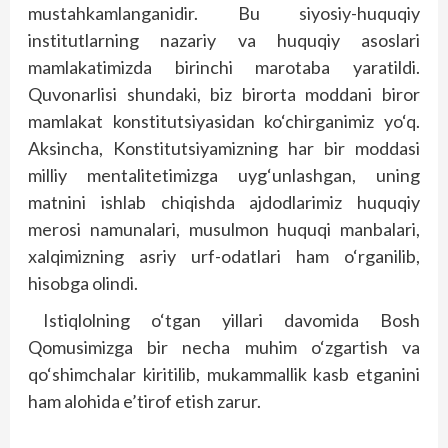
mustahkamlanganidir. Bu siyosiy-huquqiy
institutlarning nazariy va huquqiy asoslari
mamlakatimizda birinchi marotaba yaratildi.
Quvonarlisi shundaki, biz birorta moddani biror
mamlakat konstitutsiyasidan ko‘chirganimiz yo‘q.
Aksincha, Konstitutsiyamizning har bir moddasi
milliy mentalitetimizga uyg‘unlashgan, uning
matnini ishlab chiqishda ajdodlarimiz huquqiy
merosi namunalari, musulmon huquqi manbalari,
xalqimizning asriy urf-odatlari ham o‘rganilib,
hisobga olindi.
Istiqlolning o‘tgan yillari davomida Bosh
Qomusimizga bir necha muhim o‘zgartish va
qo‘shimchalar kiritilib, mukammallik kasb etganini
ham alohida e’tirof etish zarur.