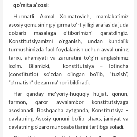
qo‘mita a’zosi:
Hurmatli Akmal Xolmatovich, mamlakatimiz
asosiy qomusining yigirma to‘rt yilligi arafasida juda
dolzarb masalaga e’tiborimizni qaratdingiz.
Konstitutsiyamizni o‘rganish, undan kundalik
turmushimizda faol foydalanish uchun avval uning
tarixi, ahamiyati va zaruratini to‘g‘ri anglashimiz
lozim. Bilamizki, konstitutsiya – lotincha
(constitutio) so‘zdan olingan bo‘lib, “tuzish”,
“o‘rnatish” degan ma’noni bildiradi.
Har qanday me’yoriy-huquqiy hujjat, qonun,
farmon, qaror avvalambor konstitutsiyaga
asoslanadi. Boshqacha aytganda, Konstitutsiya –
davlatning Asosiy qonuni bo‘lib, shaxs, jamiyat va
davlatning o‘zaro munosabatlarini tartibga soladi.