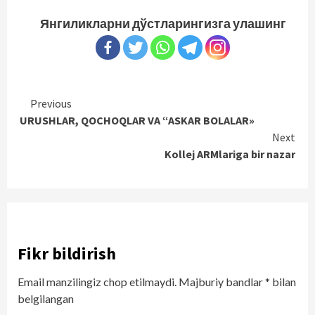
Янгиликларни дўстларингизга улашинг
Continue
Previous
URUSHLAR, QOCHOQLAR VA “ASKAR BOLALAR»
Reading
Next
Kollej ARMlariga bir nazar
Fikr bildirish
Email manzilingiz chop etilmaydi.
Majburiy bandlar
*
bilan
belgilangan