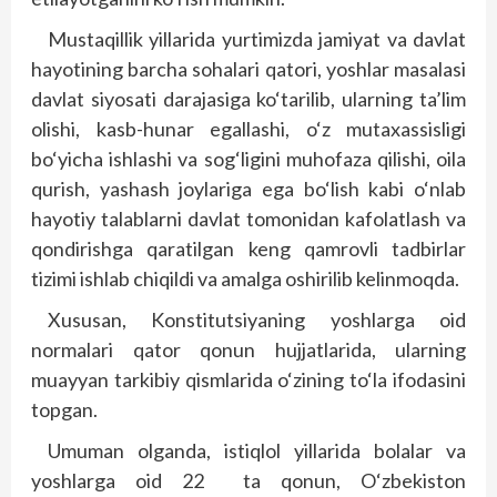
Mustaqillik yillarida yurtimizda jamiyat va davlat
hayotining barcha sohalari qatori, yoshlar masalasi
davlat siyosati darajasiga ko‘tarilib, ularning ta’lim
olishi, kasb-hunar egallashi, o‘z mutaxassisligi
bo‘yicha ishlashi va sog‘ligini muhofaza qilishi, oila
qurish, yashash joylariga ega bo‘lish kabi o‘nlab
hayotiy talablarni davlat tomonidan kafolatlash va
qondirishga qaratilgan keng qamrovli tadbirlar
tizimi ishlab chiqildi va amalga oshirilib kelinmoqda.
Xususan, Konstitutsiyaning yoshlarga oid
normalari qator qonun hujjatlarida, ularning
muayyan tarkibiy qismlarida o‘zining to‘la ifodasini
topgan.
Umuman olganda, istiqlol yillarida bolalar va
yoshlarga oid 22 ta qonun, O‘zbekiston