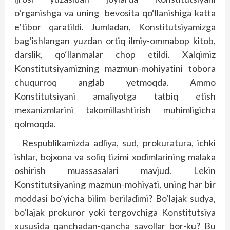
o‘rganishga va uning bevosita qo‘llanishiga katta
e’tibor qaratildi. Jumladan, Konstitutsiyamizga
bag‘ishlangan yuzdan ortiq ilmiy-ommabop kitob,
darslik, qo‘llanmalar chop etildi. Xalqimiz
Konstitutsiyamizning mazmun-mohiyatini tobora
chuqurroq anglab yetmoqda. Ammo
Konstitutsiyani amaliyotga tatbiq etish
mexanizmlarini takomillashtirish muhimligicha
qolmoqda.
Respublikamizda adliya, sud, prokuratura, ichki
ishlar, bojxona va soliq tizimi xodimlarining malaka
oshirish muassasalari mavjud. Lekin
Konstitutsiyaning mazmun-mohiyati, uning har bir
moddasi bo‘yicha bilim beriladimi? Bo‘lajak sudya,
bo‘lajak prokuror yoki tergovchiga Konstitutsiya
xususida qanchadan-qancha savollar bor-ku? Bu