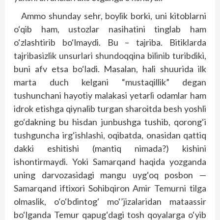
Ammo shunday sehr, boylik borki, uni kitoblarni
o‘qib ham, ustozlar nasihatini tinglab ham
o‘zlashtirib bo‘lmaydi. Bu – tajriba. Bitiklarda
tajribasizlik unsurlari shundoqqina bilinib turibdiki,
buni afv etsa bo‘ladi. Masalan, hali shuurida ilk
marta duch kelgani “mustaqillik” degan
tushunchani hayotiy malakasi yetarli odamlar ham
idrok etishga qiynalib turgan sharoitda besh yoshli
go‘dakning bu hisdan junbushga tushib, qorong‘i
tushguncha irg‘ishlashi, oqibatda, onasidan qattiq
dakki eshitishi (mantiq nimada?) kishini
ishontirmaydi. Yoki Samarqand haqida yozganda
uning darvozasidagi mangu uyg‘oq posbon —
Samarqand iftixori Sohibqiron Amir Temurni tilga
olmaslik, o‘o‘bdintog‘ mo‘’jizalaridan mataassir
bo‘lganda Temur qapug‘dagi tosh qoyalarga o‘yib