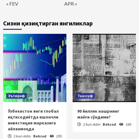
« FEV
APR »
Сизни қизиқтирган янгиликлар
Эътироф
Таассуф
Ўзбекистон янги глобал
90 йиллик нашрнинг
иқтисодиётда ишончли
маёғи сўндими?
инвестиция марказига
2 kun oldin
Behzod
160
айланмоқда
2 kun oldin
Behzod
205