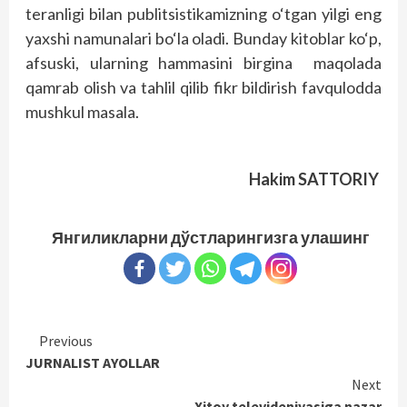
teranligi bilan publitsistikamizning o‘tgan yilgi eng
yaxshi namunalari bo‘la oladi. Bunday kitoblar ko‘p,
afsuski, ularning hammasini birgina maqolada
qamrab olish va tahlil qilib fikr bildirish favqulodda
mushkul masala.
Hakim SATTORIY
Янгиликларни дўстларингизга улашинг
Continue
Previous
JURNALIST AYOLLAR
Reading
Next
Xitoy televideniyasiga nazar