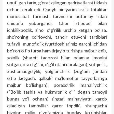
unutilgan tarix, g‘orat qilingan qadriyatlarni tiklash
uchun kerak edi. Qariyb bir yarim asrlik totalitar
munosabat turmush tarzimizni butunlay izdan
chiqarib yuborgandi. Chor istibdodi bilan
ichkilikbozlik, zino, o‘g‘rilik urchib ketgan bo‘lsa,
sho‘roning xo‘rlovchi, tahqir etuvchi tartiblari
tufayli munofiqlik (yurtdoshlarimiz garchi ichidan
bo‘ron o‘tib tursa ham tirjayib turishga majbur edi),
xoinlik (sharoit taqozosi bilan odamlar imonini
sotgan, ota o‘g‘ilni, o‘g‘il otani qoralagan), sotqinlik,
xushomadgo‘ylik, yolg‘onchilik (zug‘um jondan
o‘tib ketgach, qalbaki ma’lumotlar tayyorlashga
majbur bo‘lishgan), poraxo‘rlik, mahalliychilik
(“Bo‘lib tashla va hukmronlik qil” degan tamoyil
bunga yo‘l ochgan) singari ma’naviyatni xarob
qiladigan tamoyillar qaror topdiki, shungacha
bizning milliy qiyofamizda bunday ko‘rinishlar