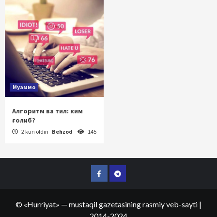
Муаммо
Алгоритм ва тил: ким
ғолиб?
2 kun oldin
Behzod
145
Facebook
Telegram
©
«Hurriyat»
— mustaqil gazetasining rasmiy veb-sayti
|
2014-2024