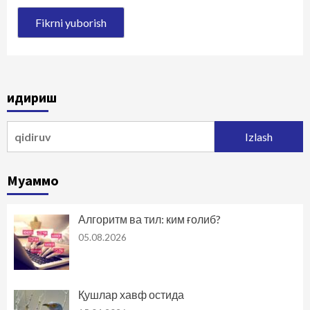
Қидириш
Qidirshish:
Муаммо
Алгоритм ва тил: ким ғолиб?
05.08.2026
Қушлар хавф остида