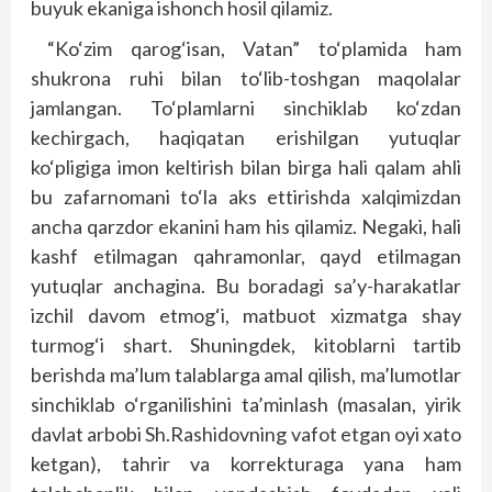
buyuk ekaniga ishonch hosil qilamiz.
“Ko‘zim qarog‘isan, Vatan” to‘plamida ham
shukrona ruhi bilan to‘lib-toshgan maqolalar
jamlangan. To‘plamlarni sinchiklab ko‘zdan
kechirgach, haqiqatan erishilgan yutuqlar
ko‘pligiga imon keltirish bilan birga hali qalam ahli
bu zafarnomani to‘la aks ettirishda xalqimizdan
ancha qarzdor ekanini ham his qilamiz. Negaki, hali
kashf etilmagan qahramonlar, qayd etilmagan
yutuqlar anchagina. Bu boradagi sa’y-harakatlar
izchil davom etmog‘i, matbuot xizmatga shay
turmog‘i shart. Shuningdek, kitoblarni tartib
berishda ma’lum talablarga amal qilish, ma’lumotlar
sinchiklab o‘rganilishini ta’minlash (masalan, yirik
davlat arbobi Sh.Rashidovning vafot etgan oyi xato
ketgan), tahrir va korrekturaga yana ham