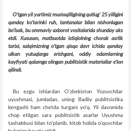
O‘tgan yil yurtimiz mustaqilligining qutlug‘ 25 yilligini
qanday ko‘tarinki ruh, tantanalar bilan nishonlagan
bo‘lsak, bu ommaviy axborot vositalarida shunday aks
etdi. Xususan, matbuotda istiqlolning chorak asrlik
tarixi, xalqimizning o‘tgan qisqa davr ichida qanday
ulkan yutuqlarga erishgani, oddiy odamlarning
kayfiyati qalamga olingan publitsistik materiallar e’lon
qilindi.
Bu ezgu ishlardan O‘zbekiston Yozuvchilar
uyushmasi, jumladan, uning Badiiy publitsistika
kengashi ham chetda turgani yo‘q. Yil davomida
chop etilgan sara publitsistik asarlar Uyushma
tashabbusi bilan to‘planib, kitob holida o‘quvchilar
hukmiga havola etildi.