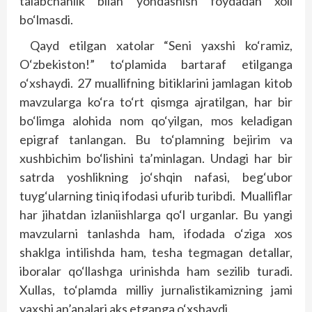
talabchanlik bilan yondashish foydadan xoli
bo‘lmasdi.
Qayd etilgan xatolar “Seni yaxshi ko‘ramiz,
O‘zbekiston!” to‘plamida bartaraf etilganga
o‘xshaydi. 27 muallifning bitiklarini jamlagan kitob
mavzularga ko‘ra to‘rt qismga ajratilgan, har bir
bo‘limga alohida nom qo‘yilgan, mos keladigan
epigraf tanlangan. Bu to‘plamning bejirim va
xushbichim bo‘lishini ta’minlagan. Undagi har bir
satrda yoshlikning jo‘shqin nafasi, beg‘ubor
tuyg‘ularning tiniq ifodasi ufurib turibdi. Mualliflar
har jihatdan izlaniishlarga qo‘l urganlar. Bu yangi
mavzularni tanlashda ham, ifodada o‘ziga xos
shaklga intilishda ham, tesha tegmagan detallar,
iboralar qo‘llashga urinishda ham sezilib turadi.
Xullas, to‘plamda milliy jurnalistikamizning jami
yaxshi an’analari aks etganga o‘xshaydi.