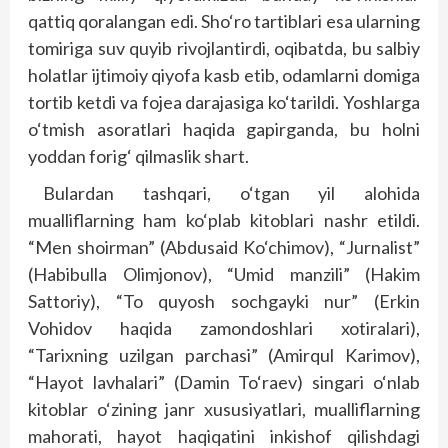
qattiq qoralangan edi. Sho‘ro tartiblari esa ularning
tomiriga suv quyib rivojlantirdi, oqibatda, bu salbiy
holatlar ijtimoiy qiyofa kasb etib, odamlarni domiga
tortib ketdi va fojea darajasiga ko‘tarildi. Yoshlarga
o‘tmish asoratlari haqida gapirganda, bu holni
yoddan forig‘ qilmaslik shart.
Bulardan tashqari, o‘tgan yil alohida
mualliflarning ham ko‘plab kitoblari nashr etildi.
“Men shoirman” (Abdusaid Ko‘chimov), “Jurnalist”
(Habibulla Olimjonov), “Umid manzili” (Hakim
Sattoriy), “To quyosh sochgayki nur” (Erkin
Vohidov haqida zamondoshlari xotiralari),
“Tarixning uzilgan parchasi” (Amirqul Karimov),
“Hayot lavhalari” (Damin To‘raev) singari o‘nlab
kitoblar o‘zining janr xususiyatlari, mualliflarning
mahorati, hayot haqiqatini inkishof qilishdagi