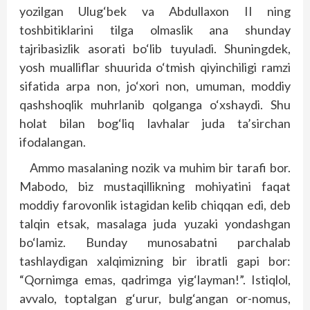
yozilgan Ulug‘bek va Abdullaxon II ning
toshbitiklarini tilga olmaslik ana shunday
tajribasizlik asorati bo‘lib tuyuladi. Shuningdek,
yosh mualliflar shuurida o‘tmish qiyinchiligi ramzi
sifatida arpa non, jo‘xori non, umuman, moddiy
qashshoqlik muhrlanib qolganga o‘xshaydi. Shu
holat bilan bog‘liq lavhalar juda ta’sirchan
ifodalangan.
Ammo masalaning nozik va muhim bir tarafi bor.
Mabodo, biz mustaqillikning mohiyatini faqat
moddiy farovonlik istagidan kelib chiqqan edi, deb
talqin etsak, masalaga juda yuzaki yondashgan
bo‘lamiz. Bunday munosabatni parchalab
tashlaydigan xalqimizning bir ibratli gapi bor:
“Qornimga emas, qadrimga yig‘layman!”. Istiqlol,
avvalo, toptalgan g‘urur, bulg‘angan or-nomus,