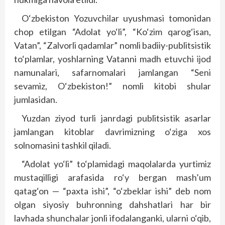
O‘zbekiston Yozuvchilar uyushmasi tomonidan
chop etilgan “Adolat yo‘li”, “Ko‘zim qarog‘isan,
Vatan”, “Zalvorli qadamlar” nomli badiiy-publitsistik
to‘plamlar, yoshlarning Vatanni madh etuvchi ijod
namunalari, safarnomalari jamlangan “Seni
sevamiz, O‘zbekiston!” nomli kitobi shular
jumlasidan.
Yuzdan ziyod turli janrdagi publitsistik asarlar
jamlangan kitoblar davrimizning o‘ziga xos
solnomasini tashkil qiladi.
“Adolat yo‘li” to‘plamidagi maqolalarda yurtimiz
mustaqilligi arafasida ro‘y bergan mash’um
qatag‘on — “paxta ishi”, “o‘zbeklar ishi” deb nom
olgan siyosiy buhronning dahshatlari har bir
lavhada shunchalar jonli ifodalanganki, ularni o‘qib,