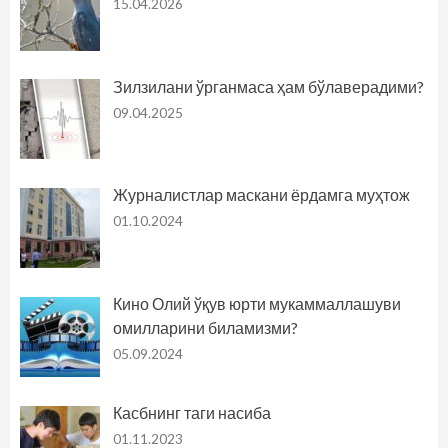
15.04.2026
Зилзилани ўрганмаса ҳам бўлаверадими?
09.04.2025
Журналистлар маскани ёрдамга муҳтож
01.10.2024
Кино Олий ўқув юрти мукаммаллашуви
омилларини биламизми?
05.09.2024
Касбнинг таги насиба
01.11.2023