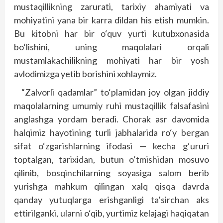
mustaqillikning zarurati, tarixiy ahamiyati va
mohiyatini yana bir karra dildan his etish mumkin.
Bu kitobni har bir o‘quv yurti kutubxonasida
bo‘lishini, uning maqolalari orqali
mustamlakachilikning mohiyati har bir yosh
avlodimizga yetib borishini xohlaymiz.
“Zalvorli qadamlar” to‘plamidan joy olgan jiddiy
maqolalarning umumiy ruhi mustaqillik falsafasini
anglashga yordam beradi. Chorak asr davomida
halqimiz hayotining turli jabhalarida ro‘y bergan
sifat o‘zgarishlarning ifodasi — kecha g‘ururi
toptalgan, tarixidan, butun o‘tmishidan mosuvo
qilinib, bosqinchilarning soyasiga salom berib
yurishga mahkum qilingan xalq qisqa davrda
qanday yutuqlarga erishganligi ta’sirchan aks
ettirilganki, ularni o‘qib, yurtimiz kelajagi haqiqatan