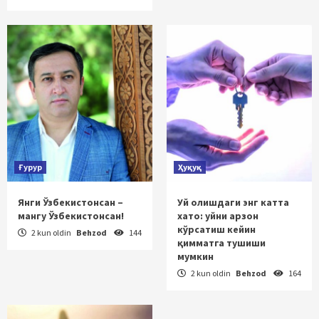
Ғурур
Ҳуқуқ
Янги Ўзбекистонсан –
Уй олишдаги энг катта
мангу Ўзбекистонсан!
хато: уйни арзон
кўрсатиш кейин
2 kun oldin
Behzod
144
қимматга тушиши
мумкин
2 kun oldin
Behzod
164