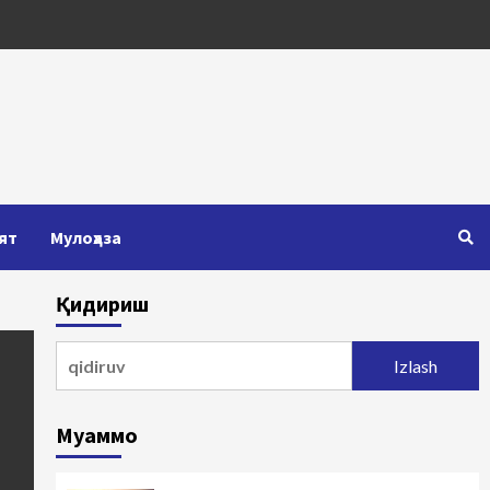
ят
Мулоҳаза
Қидириш
Qidirshish:
Муаммо