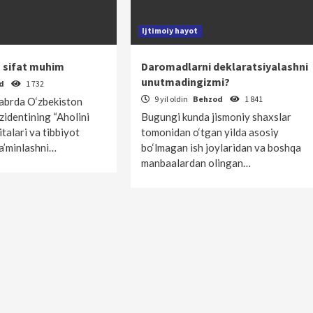
Ijtimoiy hayot
a sifat muhim
Daromadlarni deklaratsiyalashni
unutmadingizmi?
od
1 732
9 yil oldin
Behzod
1 841
yabrda O‘zbekiston
zidentining “Aholini
Bugungi kunda jismoniy shaxslar
talari va tibbiyot
tomonidan o‘tgan yilda asosiy
ta’minlashni…
bo‘lmagan ish joylaridan va boshqa
manbaalardan olingan…