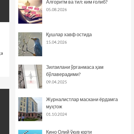
Алгоритм ва тил: ким ғолиб?
05.08.2026
Қушлар хавф остида
15.04.2026
ga
Зилзилани ўрганмаса ҳам
бўлаверадими?
09.04.2025
Журналистлар маскани ёрдамга
муҳтож
01.10.2024
Кино Олий ўқув юрти