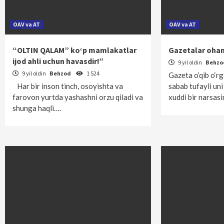
OAV va AT
OAV va AT
“OLTIN QALAM” ko‘p mamlakatlar
Gazetalar oha
ijod ahli uchun havasdir!”
9 yil oldin
Behz
9 yil oldin
Behzod
1 524
Gazeta o‘qib o‘r
Har bir inson tinch, osoyishta va
sabab tufayli uni
farovon yurtda yashashni orzu qiladi va
xuddi bir narsas
shunga haqli….