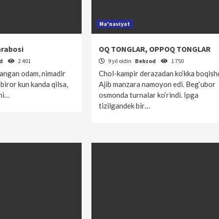
Ma'naviyat
nrabosi
OQ TONGLAR, OPPOQ TONGLAR
od
2 401
9 yil oldin
Behzod
1 750
gangan odam, nimadir
Chol-kampir derazadan ko‘kka boqishd
 biror kun kanda qilsa,
Ajib manzara namoyon edi. Beg‘ubor
ini…
osmonda turnalar ko‘rindi. Ipga
tizilgandek bir…