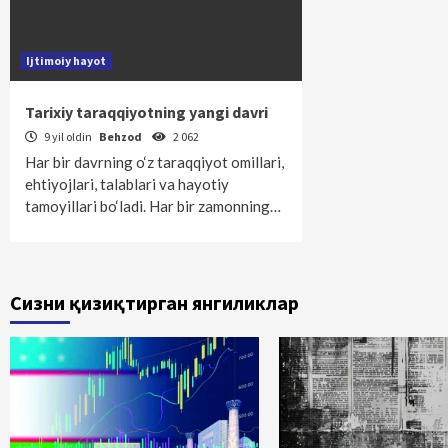
Ijtimoiy hayot
Tarixiy taraqqiyotning yangi davri
9 yil oldin
Behzod
2 062
Har bir davrning o‘z taraqqiyot omillari,
ehtiyojlari, talablari va hayotiy
tamoyillari bo‘ladi. Har bir zamonning…
Сизни қизиқтирган янгиликлар