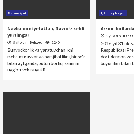
Ma'naviyat
Ijtimoiy hayot
Navbahorni yetaklab, Navro‘z keldi
Arzon dorilard
yurtimga!
9 yil oldin
Behz
9 yil oldin
Behzod
2 240
2016 yil 31 okt
Bunyodkorlik va yaratuvchanlikni,
Respublikasi Pre
mehr-muruvvat va hamjihatlikni, bir so‘z
dori-darmon vosi
bilan aytganda, butun borliq, zaminni
buyumlari bilan 
uyg‘otuvchi suyukli…