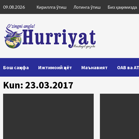
Skip
09.08.2026
Кириллга ўтиш
Лотинга ўтиш
Биз ҳақимизда
to
content
Бош саҳифа
Ижтимоий ҳаёт
Маънавият
ОАВ ва А
Kun: 23.03.2017