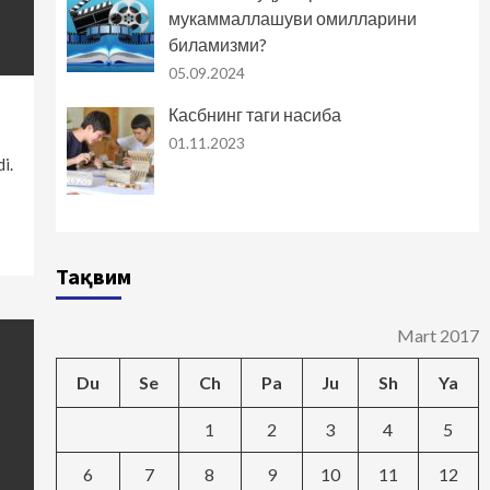
мукаммаллашуви омилларини
биламизми?
05.09.2024
Касбнинг таги насиба
01.11.2023
i.
Тақвим
Mart 2017
Du
Se
Ch
Pa
Ju
Sh
Ya
1
2
3
4
5
6
7
8
9
10
11
12