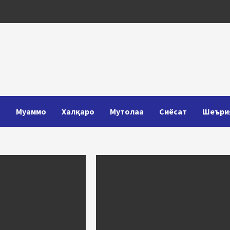
Т
Муаммо
Халқаро
Мутолаа
Сиёсат
Шеъри