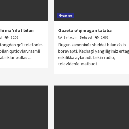
Муаммо
i ma’rifat bilan
Gazeta o‘qimagan talaba
od
2 206
9 yil oldin
Behzod
1 666
 tongdan qo‘l telefonim
Bugun zamonimiz shiddat bilan o‘sib
ilan qutlovlar, rasmli
borayapti. Kechagi yangiligimiz erta
abriklar, xullas,…
eskilikka aylanadi. Lekin radio,
televidenie, matbuot…