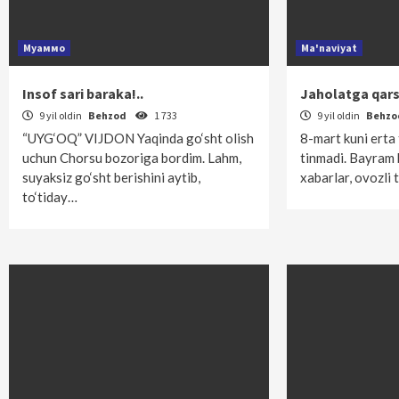
Муаммо
Ma'naviyat
Insof sari baraka!..
Jaholatga qarsh
9 yil oldin
Behzod
1 733
9 yil oldin
Behz
“UYG‘OQ” VIJDON Yaqinda go‘sht olish
8-mart kuni erta
uchun Chorsu bozoriga bordim. Lahm,
tinmadi. Bayram b
suyaksiz go‘sht berishini aytib,
xabarlar, ovozli t
to‘tiday…