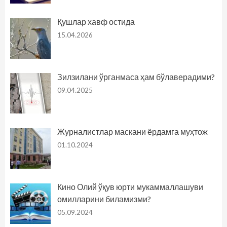
Қушлар хавф остида
15.04.2026
Зилзилани ўрганмаса ҳам бўлаверадими?
09.04.2025
Журналистлар маскани ёрдамга муҳтож
01.10.2024
Кино Олий ўқув юрти мукаммаллашуви
омилларини биламизми?
05.09.2024