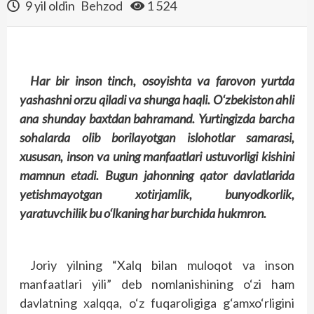
9 yil oldin
Behzod
1 524
Har bir inson tinch, osoyishta va farovon yurtda
yashashni orzu qiladi va shunga haqli. O‘zbekiston ahli
ana shunday baxtdan bahramand. Yurtingizda barcha
sohalarda olib borilayotgan islohotlar samarasi,
xususan, inson va uning manfaatlari ustuvorligi kishini
mamnun etadi. Bugun jahonning qator davlatlarida
yetishmayotgan xotirjamlik, bunyodkorlik,
yaratuvchilik bu o‘lkaning har burchida hukmron.
Joriy yilning “Xalq bilan muloqot va inson
manfaatlari yili” deb nomlanishining o‘zi ham
davlatning xalqqa, o‘z fuqaroligiga g‘amxo‘rligini