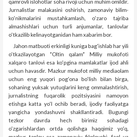
qamrovli islohotlar soha rivoji uchun muhim omildir.
Jurnalistlar malakasini oshirish, zamonaviy bilim-
ko‘nikmalarini mustahkamlash, o‘zaro tajriba
almashishlari uchun turli anjumanlar, tanlovlar
o‘tkazilib kelinayotganidan ham xabarim bor.
Jahon matbuoti erkinligi kuniga bag‘ishlab har yili
o‘tkazilayotgan “Oltin qalam” Milliy mukofoti
xalqaro tanlovi esa ko‘pgina mamlakatlar ijod ahli
uchun havasdir. Mazkur mukofot milliy mediaolam
uchun eng yuqori pog‘ona bo‘lish bilan birga,
sohaning yuksak yutuqlarini keng ommalashtirish,
jurnalistning fuqarolik pozitsiyasini namoyon
etishga katta yo‘l ochib beradi, ijodiy faoliyatga
yangicha yondashuvni shakllantiradi. Bugungi
tezkor davrda hech birimiz sohadagi
o‘zgarishlardan ortda qolishga haqqimiz yo‘q,
mazkur tanlov esa zamonaviy fikrlovchi, faol va