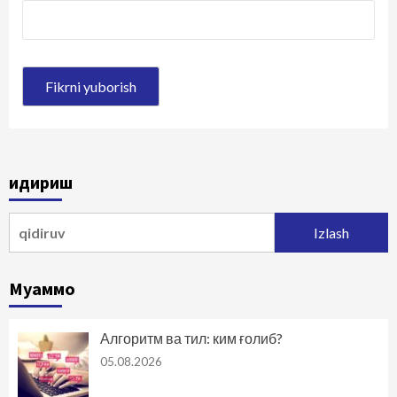
Қидириш
Qidirshish:
Муаммо
Алгоритм ва тил: ким ғолиб?
05.08.2026