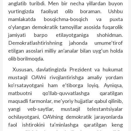
anglatib turibdi. Men bir necha yillardan buyon
yurtingizda faoliyat olib boraman. Ushbu
mamlakatda bosqichma-bosqich va puxta
o‘ylangan demokratik tamoyillar asosida fuqarolik
jamiyati barpo etilayotganiga shohidman.
Demokratlashtirishning jahonda umume’tirof
etilgan asoslari milliy an’analar bilan uyg‘un holda
olib borilmoqda.
Xususan, davlatingizda Prezident va hukumat
mustaqil OAVni rivojlantirishga amaliy yordam
ko‘rsatayotgani ham e’tiborga loyiq. Ayniqsa,
matbuotni qo‘llab-quvvatlashga qaratilgan
maqsadli farmonlar, me’yoriy hujjatlar qabul qilinib,
yangi veb-saytlar, mustaqil telestantsiyalar
ochilayotgani, OAVning demokratik jarayonlarda
faol ishtirokini ta’minlashga qaratilgan keng