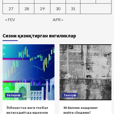
27
28
29
30
31
« FEV
APR »
Сизни қизиқтирган янгиликлар
Эътироф
Таассуф
Ўзбекистон янги глобал
90 йиллик нашрнинг
иқтисодиётда ишончли
маёғи сўндими?