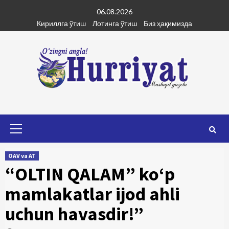
Skip
06.08.2026
to
Кириллга ўтиш
Лотинга ўтиш
Биз ҳақимизда
content
Primary
Menu
OAV va AT
“OLTIN QALAM” ko‘p
mamlakatlar ijod ahli
uchun havasdir!”