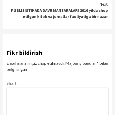
Reading
Next
PUBLISISTIKADA DAVR MANZARALARI 2016 yilda chop
etilgan kitob va jurnallar faoliyatiga bir nazar
Fikr bildirish
Email manzilingiz chop etilmaydi.
Majburiy bandlar
*
bilan
belgilangan
Sharh