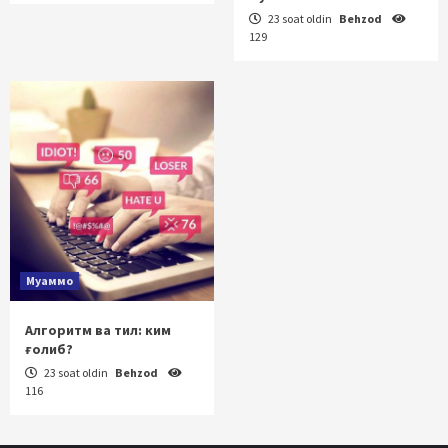
23 soat oldin
Behzod
129
Муаммо
Алгоритм ва тил: ким
ғолиб?
23 soat oldin
Behzod
116