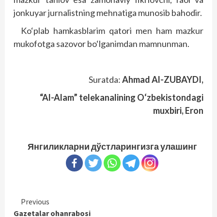
jonkuyar jurnalistning mehnatiga munosib bahodir.
Ko‘plab hamkasblarim qatori men ham mazkur
mukofotga sazovor bo‘lganimdan mamnunman.
Suratda:
Ahmad Al-ZUBAYDI,
“Al-Alam” telekanalining O‘zbekistondagi
muxbiri, Eron
Янгиликларни дўстларингизга улашинг
Continue
Previous
Gazetalar ohanrabosi