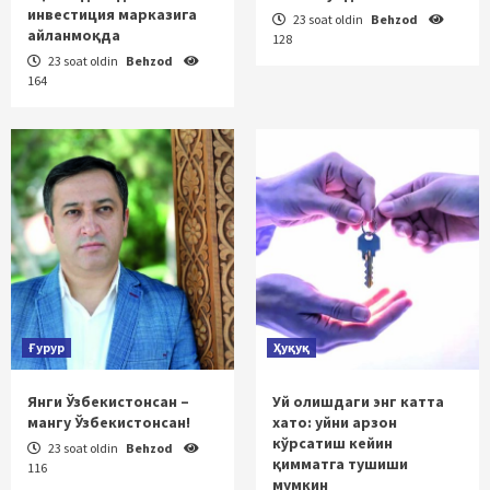
инвестиция марказига
23 soat oldin
Behzod
айланмоқда
128
23 soat oldin
Behzod
164
Ғурур
Ҳуқуқ
Янги Ўзбекистонсан –
Уй олишдаги энг катта
мангу Ўзбекистонсан!
хато: уйни арзон
кўрсатиш кейин
23 soat oldin
Behzod
қимматга тушиши
116
мумкин