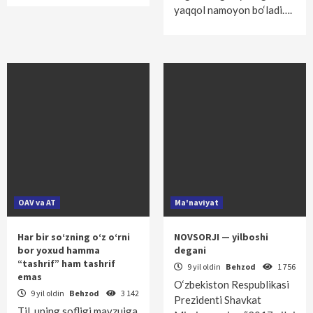
yaqqol namoyon bo‘ladi….
OAV va AT
Ma'naviyat
Har bir so‘zning o‘z o‘rni
NOVSORJI — yilboshi
bor yoxud hamma
degani
“tashrif” ham tashrif
9 yil oldin
Behzod
1 756
emas
O‘zbekiston Respublikasi
9 yil oldin
Behzod
3 142
Prezidenti Shavkat
Til, uning sofligi mavzuiga