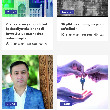
E'tirof
Taassuf
O'zbekiston yangi global
90 yillik nashrning mayog'i
iqtisodiyotda ishonchli
so'ndimi?
investitsiya markaziga
3 kun oldin
Behzod
193
aylanmoqda
3 kun oldin
Behzod
261
G'urur
Huquq