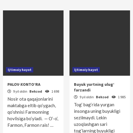
Ijtimoiy hayot
Ijtimoiy hayot
PALOV-XONTO‘RA
Buyuk yurtning ulug‘
farzandi
9 yil oldin
Behzod
1 698
9 yil oldin
Behzod
1 985
Nosir ota qaqajonlarini
Tog‘ bag‘rida yurgan
maktabga eltib qo‘ygach,
insonga uning buyukligi
qo‘shnisi Farmonning
sezilmaydi. Lekin
hovlisiga bo‘yladi. — O‘-o‘,
uzoqlashgan sari
Farmon, Farmon rais! …
tog‘larning buyukligi