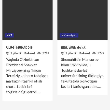
NNT
Ma'naviyat
ULUG‘ MUHADDIS
Ellik yillik do‘st
9 yil oldin
Behzod
2 728
9 yil oldin
Behzod
1 743
Yaqinda O‘zbekiston
Shomuhitdin Mansurov
Prezidenti Shavkat
bilan 1966 yilda, u
Mirziyoevning “Imom
Toshkent davlat
Termiziy xalqaro tadqiqot
universitetining filologiya
markazini tashkil etish
fakultetida o‘qiyotgan
chora-tadbirlari
kezlari tanishgan edim….
to‘g‘risida”gi qarori…