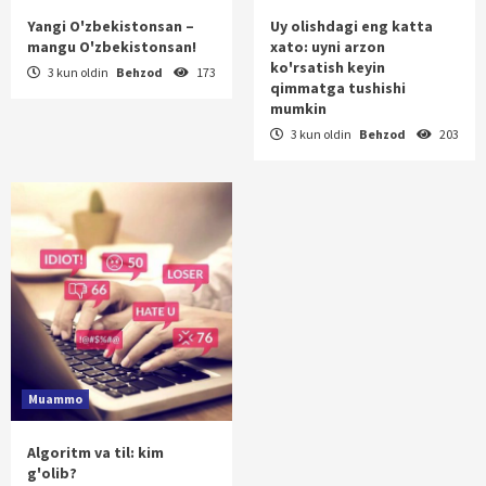
Yangi O'zbekistonsan –
Uy olishdagi eng katta
mangu O'zbekistonsan!
xato: uyni arzon
ko'rsatish keyin
3 kun oldin
Behzod
173
qimmatga tushishi
mumkin
3 kun oldin
Behzod
203
Muammo
Algoritm va til: kim
g'olib?