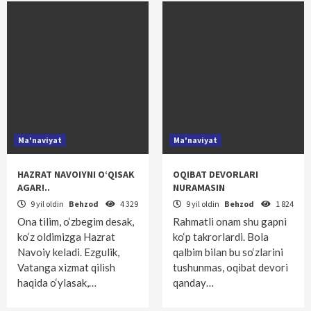
Ma'naviyat
Ma'naviyat
HAZRAT NAVOIYNI O‘QISAK
OQIBAT DEVORLARI
AGAR!..
NURAMASIN
9 yil oldin
Behzod
4 329
9 yil oldin
Behzod
1 824
Ona tilim, o‘zbegim desak,
Rahmatli onam shu gapni
ko‘z oldimizga Hazrat
ko‘p takrorlardi. Bola
Navoiy keladi. Ezgulik,
qalbim bilan bu so‘zlarini
Vatanga xizmat qilish
tushunmas, oqibat devori
haqida o‘ylasak,…
qanday…