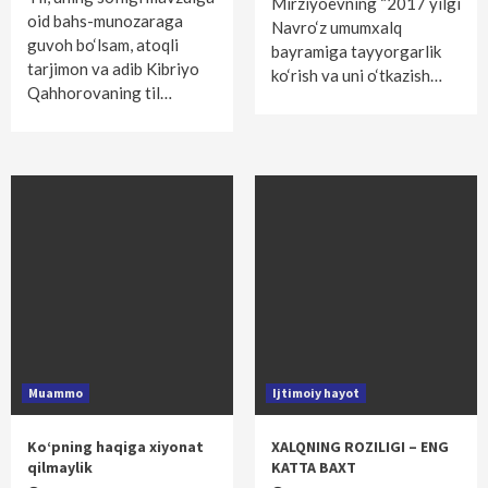
Mirziyoevning “2017 yilgi
oid bahs-munozaraga
Navro‘z umumxalq
guvoh bo‘lsam, atoqli
bayramiga tayyorgarlik
tarjimon va adib Kibriyo
ko‘rish va uni o‘tkazish…
Qahhorovaning til…
Muammo
Ijtimoiy hayot
Ko‘pning haqiga xiyonat
XALQNING ROZILIGI – ENG
qilmaylik
KATTA BAXT