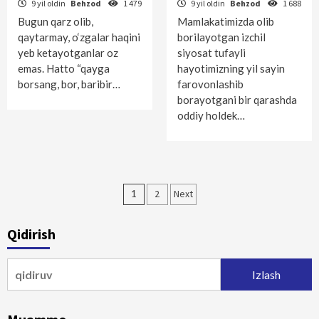
9 yil oldin
Behzod
1 479
9 yil oldin
Behzod
1 688
Bugun qarz olib,
Mamlakatimizda olib
qaytarmay, o‘zgalar haqini
borilayotgan izchil
yeb ketayotganlar oz
siyosat tufayli
emas. Hatto “qayga
hayotimizning yil sayin
borsang, bor, baribir…
farovonlashib
borayotgani bir qarashda
oddiy holdek…
Maqolalar
1
2
Next
bo‘yicha
Qidirish
harakatlanish
Qidirshish: