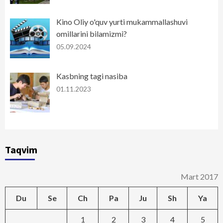
Kino Oliy o'quv yurti mukammallashuvi
omillarini bilamizmi?
05.09.2024
Kasbning tagi nasiba
01.11.2023
Taqvim
Mart 2017
Du
Se
Ch
Pa
Ju
Sh
Ya
1
2
3
4
5