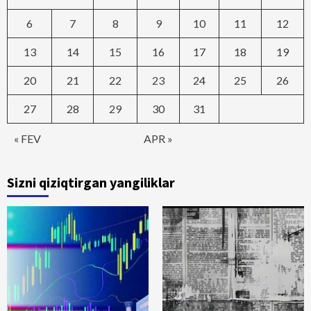
6
7
8
9
10
11
12
13
14
15
16
17
18
19
20
21
22
23
24
25
26
27
28
29
30
31
« FEV
APR »
Sizni qiziqtirgan yangiliklar