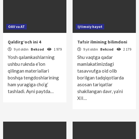
OAV va AT
Ijtimoiy hayot
Qaldirg‘och ini 4
Tafsir ilmining bilimdoni
9 yil oldin
Behzod
1 979
9 yil oldin
Behzod
2 179
Yosh qalamkashlarning
Shu vaqtga qadar
ushbu ruknda e’lon
mamlakatimizdagi
qilingan materiallari
tasavvufga oid olib
boshqa tengdoshlarining
borilgan tadqiqotlarda
ham yuragiga cho‘g‘
asosan tariqatlar
tashladi. Ayni paytda…
shakllangan davr, ya’ni
XII…