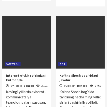
OAV va AT
NNT
Internet o‘tkir so‘zimizni
Ko‘hna Shosh bag‘ridagi
kutmoqda
javohir
9 yil oldin
Behzod
2 101
9 yil oldin
Behzod
2 460
Keyingi yillarda axborot-
Ko‘hna Shosh bag‘rida
kommunikatsiya
tarixning necha ming yillik
texnologiyalari, xususan,
sirlari yashirinib yotibdi.