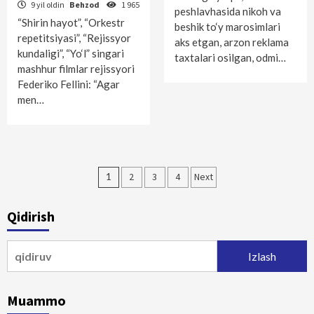
9 yil oldin
Behzod
1 965
peshlavhasida nikoh va
“Shirin hayot”, “Orkestr
beshik to‘y marosimlari
repetitsiyasi”, “Rejissyor
aks etgan, arzon reklama
kundaligi”, “Yo‘l” singari
taxtalari osilgan, odmi…
mashhur filmlar rejissyori
Federiko Fellini: “Agar
men…
Maqolalar
1
2
3
4
Next
bo‘yicha
Qidirish
harakatlanish
Qidirshish:
Muammo