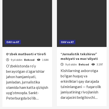
OAV va AT
OAV va AT
O‘zbek matbuoti e’tirofi
“Jurnalistik tekshiruv”
mohiyati va mas’uliyati
9 yil oldin
Behzod
1 644
9 yil oldin
Behzod
3 297
O‘zbekistonda ro‘y
Kishilarning axborotga
berayotgan o‘zgarishlar
bo‘lgan huquq va
jahon hamjamiyati,
erkinliklari qay darajada
jumladan, jurnalistika
ta’minlangani — fuqarolik
olamida ham katta qiziqish
jamiyatining rivojlanish
uyg‘otmoqda. Sankt-
darajasini belgilovchi…
Peterburgda bo‘lib…