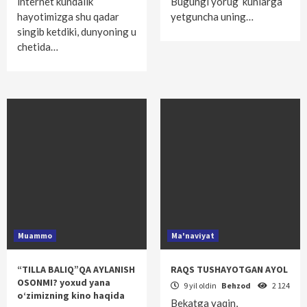
internet kundalik
Bugungi yorug‘ kunlarga
hayotimizga shu qadar
yetguncha uning…
singib ketdiki, dunyoning u
chetida…
Muammo
Ma'naviyat
“TILLA BALIQ”QA AYLANISH
RAQS TUSHAYOTGAN AYOL
OSONMI? yoxud yana
9 yil oldin
Behzod
2 124
o‘zimizning kino haqida
Bekatga yaqin,