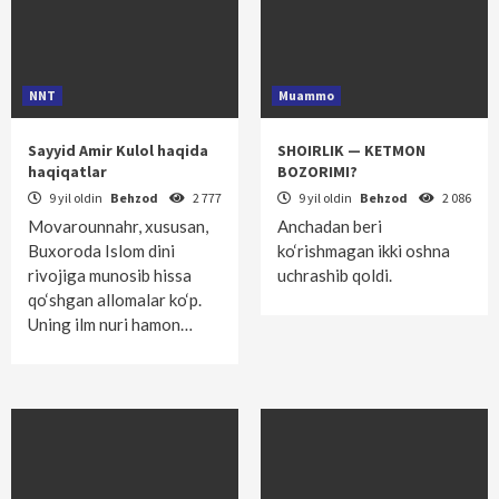
NNT
Muammo
Sayyid Amir Kulol haqida
SHOIRLIK — KETMON
haqiqatlar
BOZORIMI?
9 yil oldin
Behzod
2 777
9 yil oldin
Behzod
2 086
Movarounnahr, xususan,
Anchadan beri
Buxoroda Islom dini
ko‘rishmagan ikki oshna
rivojiga munosib hissa
uchrashib qoldi.
qo‘shgan allomalar ko‘p.
Uning ilm nuri hamon…