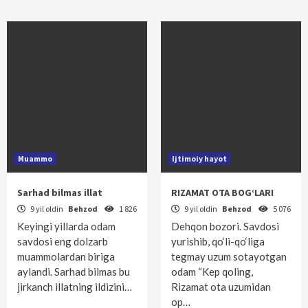
Muammo
Ijtimoiy hayot
Sarhad bilmas illat
RIZAMAT OTA BOG‘LARI
9 yil oldin
Behzod
1 826
9 yil oldin
Behzod
5 076
Keyingi yillarda odam
Dehqon bozori. Savdosi
savdosi eng dolzarb
yurishib, qo‘li-qo‘liga
muammolardan biriga
tegmay uzum sotayotgan
aylandi. Sarhad bilmas bu
odam “Kep qoling,
jirkanch illatning ildizini…
Rizamat ota uzumidan
op…