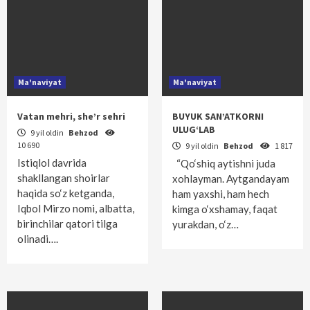
Ma'naviyat
Ma'naviyat
Vatan mehri, she’r sehri
BUYUK SAN’ATKORNI
ULUG‘LAB
9 yil oldin
Behzod
10 690
9 yil oldin
Behzod
1 817
Istiqlol davrida
“Qo‘shiq aytishni juda
shakllangan shoirlar
xohlayman. Aytgandayam
haqida so‘z ketganda,
ham yaxshi, ham hech
Iqbol Mirzo nomi, albatta,
kimga o‘xshamay, faqat
birinchilar qatori tilga
yurakdan, o‘z…
olinadi….