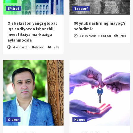
E'tirof
Taassuf
O'zbekiston yangi global
90 yillik nashrning mayog'i
iqtisodiyotda ishonchli
so'ndimi?
investitsiya markaziga
4 kun oldin
Behzod
208
aylanmoqda
4 kun oldin
Behzod
278
G'urur
Huquq