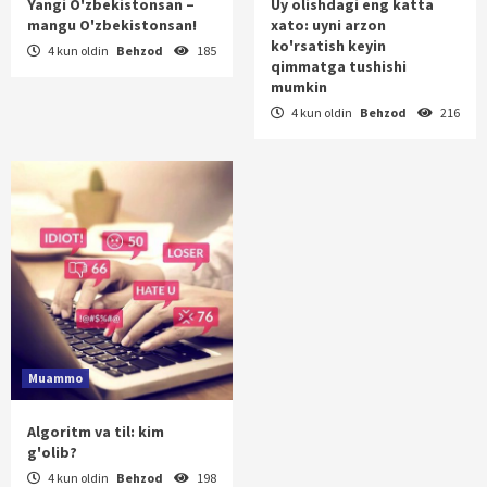
Yangi O'zbekistonsan –
Uy olishdagi eng katta
mangu O'zbekistonsan!
xato: uyni arzon
ko'rsatish keyin
4 kun oldin
Behzod
185
qimmatga tushishi
mumkin
4 kun oldin
Behzod
216
Muammo
Algoritm va til: kim
g'olib?
4 kun oldin
Behzod
198