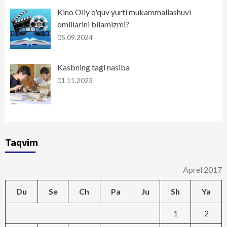
Kino Oliy o'quv yurti mukammallashuvi
omillarini bilamizmi?
05.09.2024
Kasbning tagi nasiba
01.11.2023
Taqvim
Aprel 2017
Du
Se
Ch
Pa
Ju
Sh
Ya
1
2